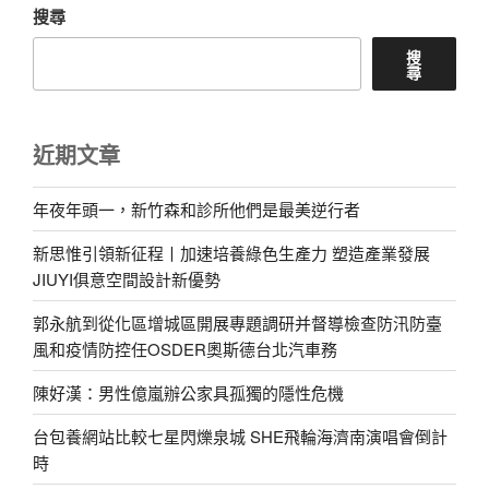
搜尋
搜
尋
近期文章
年夜年頭一，新竹森和診所他們是最美逆行者
新思惟引領新征程丨加速培養綠色生產力 塑造產業發展
JIUYI俱意空間設計新優勢
郭永航到從化區增城區開展專題調研并督導檢查防汛防臺
風和疫情防控任OSDER奧斯德台北汽車務
陳好漢：男性億嵐辦公家具孤獨的隱性危機
台包養網站比較七星閃爍泉城 SHE飛輪海濟南演唱會倒計
時