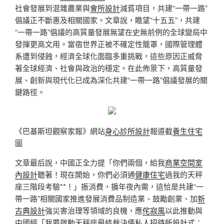
社會發展到混雜農業與
會所設計
減貧項目，共建“一帶一路”
倡議正不斷惠及相關國家。文章說，瞻望“十五五”，共建
“一帶一路”倡議的高質量發展無望在史無前例的全球變局中
發揮更高文用。當宿世界正被不確定性籠罩，國際管理體
系遭到侵蝕，經濟全球化面臨多重挑戰，這些原因正威脅
著全球經濟、社會與政治的穩定。在此佈景下，高質量發
展、創新與現代化已成為深化共建“一帶一路”倡議發展的關
鍵路徑。
《巴基斯坦觀察家報》網站
身心診所設計
報道截
養生住宅
圖
文章最后說，中國正全力提「你們兩個，給我
商業空間室
內設計
聽著！現在開始，你們必須通
健康住宅
過我的天秤
座三階段考驗**！」振消費，擴年夜內需，這恰是共建“一
帶一路”相關國家推進發展消費品制造業、鼓勵創業、加
新
古典設計
強災害治理等領域的良機，應
侘寂風
以此推動與
中國經「我要啟動天秤座最終裁決儀
私人招待所設計
式：