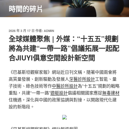
跳
時間的碎片
至
主
要
內
發
2026 年 3 月 17 日
作者:
ADMIN
佈
全球媒體聚焦 | 外媒：“十五五”規劃
容
於
將為共建“一帶一路”倡議拓展一起配
合JIUYI俱意空間設計新空間
《巴基斯坦觀察家報》網站近日刊文稱，隨著中國兩會將
高質量發展、創新驅動及發展人
牙醫診所設計
工智能、量
子技術、綠色技術等作
中醫診所設計
為“十五五”規劃的戰略
重點，共建“一帶一路”
遊艇設計
倡議相關國家應捉
無毒建材
住機遇，深化與中國的政策協調與對接，以開啟現代化建
設的新階段。
《巴基斯坦觀察家報》網站報道截圖