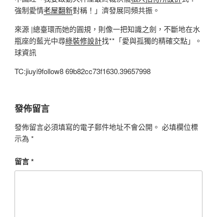
強制愛情
老屋翻新
對稱！」濟發展同頻共振。
來源 |總臺環而她的圓規，則像一把知識之劍，不斷地在水
瓶座的藍光中尋
綠裝修設計
找**「愛與孤獨的精確交點」。
球資訊
TC:jiuyi9follow8 69b82cc73f1630.39657998
發佈留言
發佈留言必須填寫的電子郵件地址不會公開。
必填欄位標
示為
*
留言
*