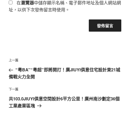
在
瀏覽器
中儲存顯示名稱、電子郵件地址及個人網站網
址，以供下次發佈留言時使用。
文
上
上一篇
章
一
“粵BA”“粵超”即將開打！廣JIUYI俱意住宅設計東21城
導
篇
備戰火力全開
覽
文
章
下
下一篇
一
共103.0JIUYI俱意空間設計6平方公里！廣州南沙劃定36個
篇
工業產業區塊
文
章