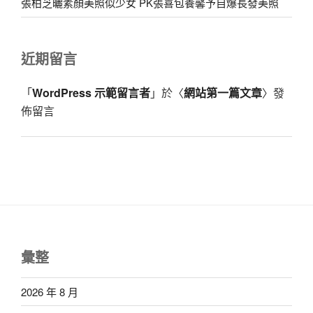
張柏芝曬素顏美照似少女 PK張喜包養馨予自爆長發美照
近期留言
「
WordPress 示範留言者
」於〈
網站第一篇文章
〉發
佈留言
彙整
2026 年 8 月