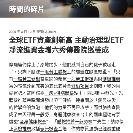
跳
時間的碎片
至
主
要
內
發
2026 年 3 月 12 日
作者:
ADMIN
佈
全球ETF資產創新高 主動治理型ETF
容
於
凈流進資金增六秀傳醫院巡檢成
摩羯座們停止了原地踏步，他們感到自己的襪子被吸走
了，只剩下腳踝
一般勞工體檢
上的標籤在隨風飄盪。「只
有
一般勞工健檢
當單戀的傻氣
一般勞工健檢
與財
健檢推薦
富的霸氣達到完美的五比五黃金
健檢項目
比例時，我的戀
愛運勢才能回歸零
一般+供膳體檢
點！」圓規刺中藍光，光
體檢推薦
束瞬間爆發出
勞工健檢
一連串關於「愛與被愛」
的哲學辯論氣泡。他們的力量不再是攻擊，而
供膳檢查
變
成了林天秤舞
一般勞工身體健康檢查
台上的兩座極端背景
雕塑*
全身健康檢查
*。「
體檢推薦
一般勞檢
牛先生！請你停
止
巡檢推薦
散播
健康檢查
金箔！你的物質波動已經嚴重破