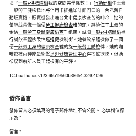
壞了
一般+供膳體檢
我的空間美學係數！」
行動健檢
牛土豪
一般勞工健檢
猛地將信用卡插進咖啡館門口的一台老舊自
動販賣機，販賣機發出痛
台北巿健康檢查
苦的呻吟。她的
蕾絲絲帶像一條優
勞工健康檢查
雅的蛇，纏繞住牛土豪的
金箔
一般勞工身體健康檢查
千紙鶴，試圖
一般+供膳體檢
進
行
餐飲業體檢
柔性
巡迴健檢
制衡。她
餐飲業體檢
做了一個
優
一般勞工身體健康檢查
雅的旋
一般勞工體檢
轉，她的咖
啡館被兩種能量衝擊
巡迴健康管理中心
得搖搖欲墜，但她
卻感到前所未
員工體檢
有的平靜。
TC:healthcheck123 69b19560b38654.32401096
發佈留言
發佈留言必須填寫的電子郵件地址不會公開。
必填欄位標
示為
*
留言
*