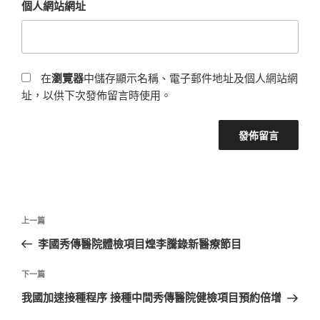
個人網站網址
在
瀏覽器
中儲存顯示名稱、電子郵件地址及個人網站網
址，以供下次發佈留言時使用。
文
上
上一篇
章
一
李國秀傳醫院體檢項目煌李騰錄新醫療節目
導
篇
覽
文
下
下一篇
章
一
我國加速接種程序 接種中間秀傳醫院健檢項目預約倍增
篇