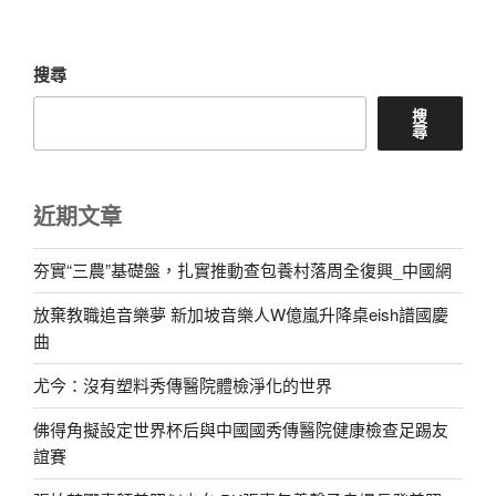
文
章
搜尋
搜
尋
近期文章
夯實“三農”基礎盤，扎實推動查包養村落周全復興_中國網
放棄教職追音樂夢 新加坡音樂人W億嵐升降桌eish譜國慶
曲
尤今：沒有塑料秀傳醫院體檢淨化的世界
佛得角擬設定世界杯后與中國國秀傳醫院健康檢查足踢友
誼賽