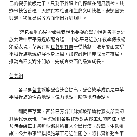
己的襪子被吸走了，只剩下腳踝上的標籤在隨風飄盪。共
辦事扶
包養
植、天然資本維護和生態文明扶植、安邊固邊
興邊、移風易俗等方面作出詳細規則。
“這
包養網心得
些舉動表現出要凝心聚力推進各平易近
族共建中華平易近族配合體。”中心平易近族年夜學傳授楊
須愛表現，草案有助
包養網評價
于從軌制、法令層面支撐
平易近族地域施展本身上風，加速融進國度成長年夜局，
推動高程度對外開放，完成高東西的品質成長。
包養網
各平易
包養
近族配合連合提高、配合繁華成長是中華
平易近族的性命地點、氣力地點、盼望地
包養
點。
翻閱著草案，西躲巴青縣江綿鄉坡榮塘村黨支部書記
其德代表表現：“草案緊扣各族群眾對美妙生涯的向往，觸
及
包養網車馬費
新型鄉村所有人全體經濟、教導、生態維
護、公共辦事舉措措施等平易近生關心，將扎實推動各平