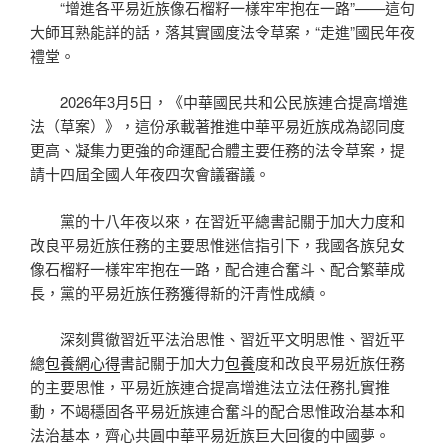
“增進各平易近族像石榴籽一樣牢牢抱在一路”——這句
大師耳熟能詳的話，落其實國度法令草案，“走進”國民年夜
禮堂。
2026年3月5日，《中華國民共和公民族連合提高增進
法（草案）》，這份承載著推進中華平易近族成為認同度
更高、凝集力更強的命運配合體主要任務的法令草案，提
請十四屆全國人年夜四次會議審議。
黨的十八年夜以來，在習近平總書記關于加大力度和
改良平易近族任務的主要思惟迷信指引下，我國各族兒女
像石榴籽一樣牢牢抱在一路，配合連合奮斗、配合繁華成
長，黨的平易近族任務獲得新的汗青性成績。
深刻貫徹習近平法治思惟、習近平文明思惟、習近平
總
包養網心得
書記關于加大力
包養
度和改良平易近族任務
的主要思惟，平易近族連合提高增進法立法任務扎實推
動，不竭穩固各平易近族連合奮斗的配合思惟政治基本和
法治基本，齊心共圓中華平易近族巨大回復的中國夢。