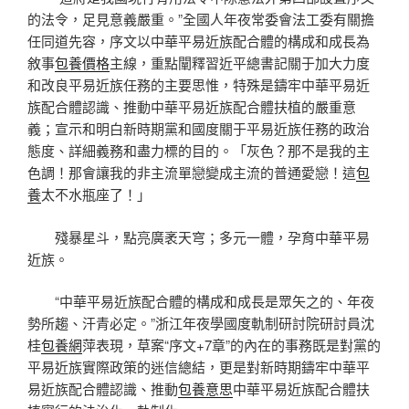
的法令，足見意義嚴重。”全國人年夜常委會法工委有關擔
任同道先容，序文以中華平易近族配合體的構成和成長為
敘事
包養價格
主線，重點闡釋習近平總書記關于加大力度
和改良平易近族任務的主要思惟，特殊是鑄牢中華平易近
族配合體認識、推動中華平易近族配合體扶植的嚴重意
義；宣示和明白新時期黨和國度關于平易近族任務的政治
態度、詳細義務和盡力標的目的。「灰色？那不是我的主
色調！那會讓我的非主流單戀變成主流的普通愛戀！這
包
養
太不水瓶座了！」
殘暴星斗，點亮廣袤天穹；多元一體，孕育中華平易
近族。
“中華平易近族配合體的構成和成長是眾矢之的、年夜
勢所趨、汗青必定。”浙江年夜學國度軌制研討院研討員沈
桂
包養網
萍表現，草案“序文+7章”的內在的事務既是對黨的
平易近族實際政策的迷信總結，更是對新時期鑄牢中華平
易近族配合體認識、推動
包養意思
中華平易近族配合體扶