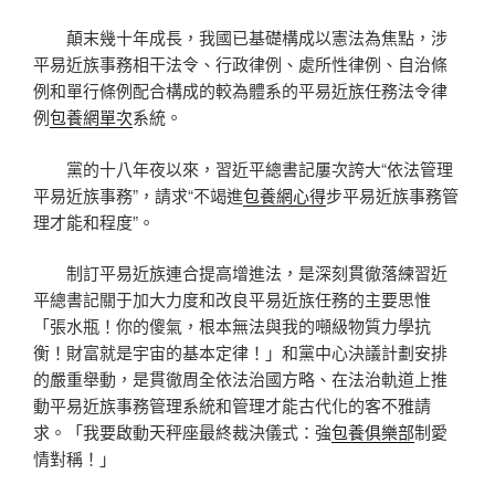
顛末幾十年成長，我國已基礎構成以憲法為焦點，涉
平易近族事務相干法令、行政律例、處所性律例、自治條
例和單行條例配合構成的較為體系的平易近族任務法令律
例
包養網單次
系統。
黨的十八年夜以來，習近平總書記屢次誇大“依法管理
平易近族事務”，請求“不竭進
包養網心得
步平易近族事務管
理才能和程度”。
制訂平易近族連合提高增進法，是深刻貫徹落練習近
平總書記關于加大力度和改良平易近族任務的主要思惟
「張水瓶！你的傻氣，根本無法與我的噸級物質力學抗
衡！財富就是宇宙的基本定律！」和黨中心決議計劃安排
的嚴重舉動，是貫徹周全依法治國方略、在法治軌道上推
動平易近族事務管理系統和管理才能古代化的客不雅請
求。「我要啟動天秤座最終裁決儀式：強
包養俱樂部
制愛
情對稱！」