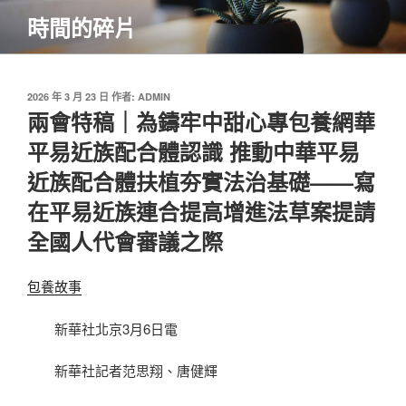
跳
時間的碎片
至
主
要
內
發
2026 年 3 月 23 日
作者:
ADMIN
佈
兩會特稿｜為鑄牢中甜心專包養網華
容
於
平易近族配合體認識 推動中華平易
近族配合體扶植夯實法治基礎——寫
在平易近族連合提高增進法草案提請
全國人代會審議之際
包養故事
新華社北京3月6日電
新華社記者范思翔、唐健輝