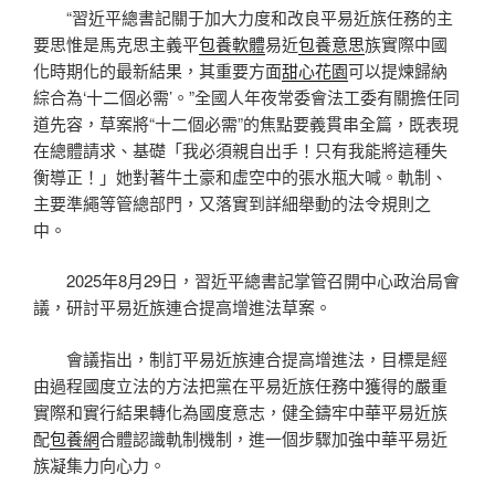
“習近平總書記關于加大力度和改良平易近族任務的主
要思惟是馬克思主義平
包養軟體
易近
包養意思
族實際中國
化時期化的最新結果，其重要方面
甜心花園
可以提煉歸納
綜合為‘十二個必需’。”全國人年夜常委會法工委有關擔任同
道先容，草案將“十二個必需”的焦點要義貫串全篇，既表現
在總體請求、基礎「我必須親自出手！只有我能將這種失
衡導正！」她對著牛土豪和虛空中的張水瓶大喊。軌制、
主要準繩等管總部門，又落實到詳細舉動的法令規則之
中。
2025年8月29日，習近平總書記掌管召開中心政治局會
議，研討平易近族連合提高增進法草案。
會議指出，制訂平易近族連合提高增進法，目標是經
由過程國度立法的方法把黨在平易近族任務中獲得的嚴重
實際和實行結果轉化為國度意志，健全鑄牢中華平易近族
配
包養網
合體認識軌制機制，進一個步驟加強中華平易近
族凝集力向心力。