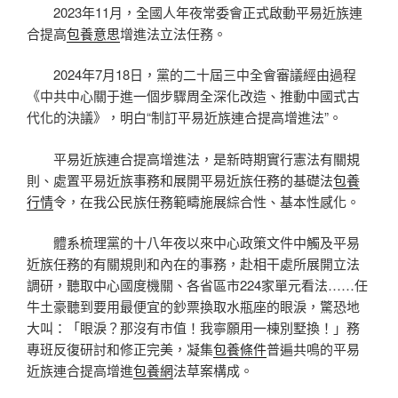
2023年11月，全國人年夜常委會正式啟動平易近族連
合提高
包養意思
增進法立法任務。
2024年7月18日，黨的二十屆三中全會審議經由過程
《中共中心關于進一個步驟周全深化改造、推動中國式古
代化的決議》，明白“制訂平易近族連合提高增進法”。
平易近族連合提高增進法，是新時期實行憲法有關規
則、處置平易近族事務和展開平易近族任務的基礎法
包養
行情
令，在我公民族任務範疇施展綜合性、基本性感化。
體系梳理黨的十八年夜以來中心政策文件中觸及平易
近族任務的有關規則和內在的事務，赴相干處所展開立法
調研，聽取中心國度機關、各省區市224家單元看法……任
牛土豪聽到要用最便宜的鈔票換取水瓶座的眼淚，驚恐地
大叫：「眼淚？那沒有市值！我寧願用一棟別墅換！」務
專班反復研討和修正完美，凝集
包養條件
普遍共鳴的平易
近族連合提高增進
包養網
法草案構成。