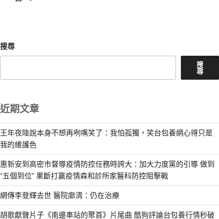
文
章
搜尋
搜
尋
近期文章
王年夜陸說本身不想再咧嘴笑了：我怕孤獨，笑台包養網心得只是
我的維護色
惠新安到高密市督導疫情防控任務時誇大：加大力度黨的引導 做到
“五個到位” 果斷打贏疫情森和診所家醫科防控阻擊戰
網傳李登輝去世 醫院廓清：仍在治療
胡歌獻聲片子《南邊車站的聚首》片尾曲 酷狗評論台包養行情秒破