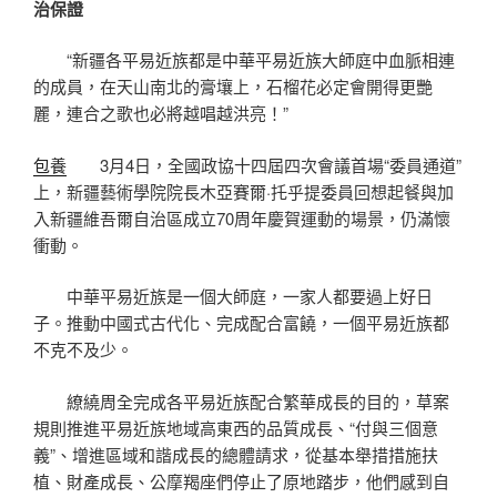
治保證
“新疆各平易近族都是中華平易近族大師庭中血脈相連
的成員，在天山南北的膏壤上，石榴花必定會開得更艷
麗，連合之歌也必將越唱越洪亮！”
包養
3月4日，全國政協十四屆四次會議首場“委員通道”
上，新疆藝術學院院長木亞賽爾·托乎提委員回想起餐與加
入新疆維吾爾自治區成立70周年慶賀運動的場景，仍滿懷
衝動。
中華平易近族是一個大師庭，一家人都要過上好日
子。推動中國式古代化、完成配合富饒，一個平易近族都
不克不及少。
繚繞周全完成各平易近族配合繁華成長的目的，草案
規則推進平易近族地域高東西的品質成長、“付與三個意
義”、增進區域和諧成長的總體請求，從基本舉措措施扶
植、財產成長、公摩羯座們停止了原地踏步，他們感到自