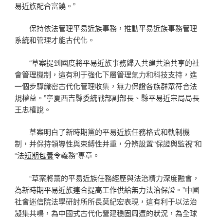
易近族配合富饒。”
保持依法管理平易近族事務，推動平易近族事務管理
系統和管理才能古代化。
“草案提到國度將平易近族事務歸入共建共治共享的社
會管理機制，這有利于強化下層管理氣力和科技支持，進
一個步驟織密古代化管理收集，無力保證各族群眾符合法
規權益。”寧夏西吉縣委統戰部副部長、縣平易近宗局局長
王忠權說。
草案明白了新時期黨的平易近族任務格式和軌制機
制，并保持領導性與束縛性并重，分辨設置“保證與監視”和
“法
短期包養
令義務”專章。
“草案將黨的平易近族任務經歷與法治精力深度融會，
為新時期平易近族連合提高工作供給無力法治保證。”中國
社會迷信院法學研討所所長莫紀宏表現，這有利于以法治
凝集共鳴，為中國式古代化營建穩固周遭的狀況，為全球