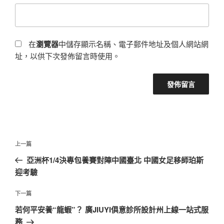
在
瀏覽器
中儲存顯示名稱、電子郵件地址及個人網站網
址，以供下次發佈留言時使用。
文
上
上一篇
章
一
亞洲杯1/4決專包養賽對陣中國臺北 中國女足移師珀斯
導
篇
迎考驗
覽
文
章
下
下一篇
一
若何平安養“龍蝦”？ 廣JIUYI俱意診所設計州上線一站式服
篇
務