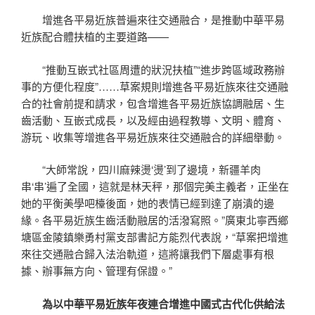
增進各平易近族普遍來往交通融合，是推動中華平易
近族配合體扶植的主要道路——
“推動互嵌式社區周遭的狀況扶植”“進步跨區域政務辦
事的方便化程度”……草案規則增進各平易近族來往交通融
合的社會前提和請求，包含增進各平易近族協調融居、生
齒活動、互嵌式成長，以及經由過程教導、文明、體育、
游玩、收集等增進各平易近族來往交通融合的詳細舉動。
“大師常說，四川麻辣燙‘燙’到了邊境，新疆羊肉
串‘串’遍了全國，這就是林天秤，那個完美主義者，正坐在
她的平衡美學吧檯後面，她的表情已經到達了崩潰的邊
緣。各平易近族生齒活動融居的活潑寫照。”廣東北寧西鄉
塘區金陵鎮樂勇村黨支部書記方能烈代表說，“草案把增進
來往交通融合歸入法治軌道，這將讓我們下層處事有根
據、辦事無方向、管理有保證。”
為以中華平易近族年夜連合增進中國式古代化供給法