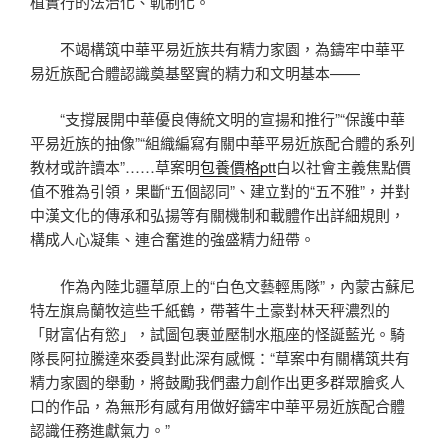
植實行的法治化、軌制化。
不竭構筑中華平易近族共有精力家園，為鑄牢中華平
易近族配合體認識奠基堅實的精力和文明基本——
“支撐展開中華優良傳統文明的宣揚和推行”“保護中華
平易近族的抽像”“組織編寫有關中華平易近族配合體的系列
教材或許讀本”……草案明
包養價格ptt
白以社會主義焦點價
值不雅為引領，果斷“五個認同”、建立對的“五不雅”，并對
中漢文化的傳承和弘揚等有關機制和載體作出詳細規則，
構成人心凝集、連合奮進的強盛精力紐帶。
作為內陸北疆草原上的“白色文藝輕馬隊”，內蒙古蘇尼
特左旗烏蘭牧這些千紙鶴，帶著牛土豪對林天秤濃烈的
「財富佔有慾」，試圖包裹並壓制水瓶座的怪誕藍光。騎
隊長阿拉騰達來委員對此深有感慨：“草案中有關構筑共有
精力家園的舉動，將鼓勵我們盡力創作出更多群眾膾炙人
口的作品，為無形有感有用做好鑄牢中華平易近族配合體
認識任務進獻氣力。”