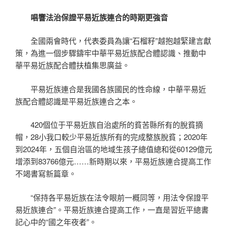
唱響法治保證平易近族連合的時期更強音
全國兩會時代，代表委員為讓“石榴籽”越抱越緊建言獻
策，為進一個步驟鑄牢中華平易近族配合體認識、推動中
華平易近族配合體扶植集思廣益。
平易近族連合是我國各族國民的性命線，中華平易近
族配合體認識是平易近族連合之本。
420個位于平易近族自治處所的貧苦縣所有的脫貧摘
帽，28小我口較少平易近族所有的完成整族脫貧；2020年
到2024年，五個自治區的地域生孩子總值總和從60129億元
增添到83766億元……新時期以來，平易近族連合提高工作
不竭書寫新篇章。
“保持各平易近族在法令眼前一概同等，用法令保證平
易近族連合”。平易近族連合提高工作，一直是習近平總書
記心中的“國之年夜者”。