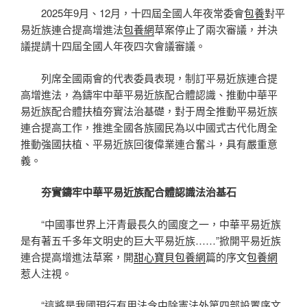
2025年9月、12月，十四屆全國人年夜常委會
包養
對平
易近族連合提高增進法
包養網
草案停止了兩次審議，并決
議提請十四屆全國人年夜四次會議審議。
列席全國兩會的代表委員表現，制訂平易近族連合提
高增進法，為鑄牢中華平易近族配合體認識、推動中華平
易近族配合體扶植夯實法治基礎，對于周全推動平易近族
連合提高工作，推進全國各族國民為以中國式古代化周全
推動強國扶植、平易近族回復偉業連合奮斗，具有嚴重意
義。
夯實鑄牢中華平易近族配合體認識法治基石
“中國事世界上汗青最長久的國度之一，中華平易近族
是有著五千多年文明史的巨大平易近族……”掀開平易近族
連合提高增進法草案，開
甜心寶貝包養網
篇的序文
包養網
惹人注視。
“這將是我國現行有用法令中除憲法外第四部設置序文