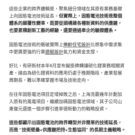
這些企業的跨界邏輯是，聚焦細分領域在其原有業務基礎
上向固態電池技術延長。
但實際上，固態電池技術是整個
體系的顛覆性變革，既要從頭構建各種新資料的供應鏈，
也要累積創新工藝的經驗，還要通過車企的驗證體系。
固態電池技術的衝破實際上
樂齡住宅設計
比想象中需求集
中更廣更強的行業
遊艇設計
氣力和資金支撐。
好比，有研新材本年6月宣布擬掛牌轉讓硫化鋰業務相關資
產，緣由為硫化鋰資料的應用仍處于晚期階段，產業發展
周期長，難以準確掌握市場及技術走向。
在往年固態電池項目定增掉敗之后，上海洗霸幾年計劃加
入原有的風電項目，繼續加碼固態電池領域，其子公司山
東復元還進一個步驟引進寧德新動力的戰略投資。
這些都顯示出固態電池的跨界轉型并非簡單的技術延長，
而是 “技術壁壘+供應鏈把持+生態協同” 的長期主義戰略。