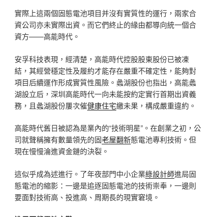
實際上這兩個固態電池項目并沒有實質性的運行，兩家合
資公司亦未實際出資。而它們終止的緣由都導向統一個合
資方——高能時代。
安孚科技表現，經清楚，高能時代控股股東股份已被凍
結，其經營穩定性及履約才能存在嚴重不確定性，能夠對
項目后續運作形成實質性風險。蠡湖股份也指出，高能蠡
湖設立后，深圳高能時代一向未能按約定實行首期出資義
務，且蠡湖股份屢次催
健康住宅
繳未果，構成嚴重違約。
高能時代舊日被認為是業內的“技術明星”。在創業之初，公
司就聲稱擁有數量領先的固
老屋翻新
態電池專利技術。但
現在慢慢淪進資金鏈的決裂。
這似乎成為述進行。了年夜部門中小企業
綠設計師
進局固
態電池的縮影：一邊是追逐固態電池的技術崇奉，一邊則
要面對技術高、投進高、周期長的現實窘境。