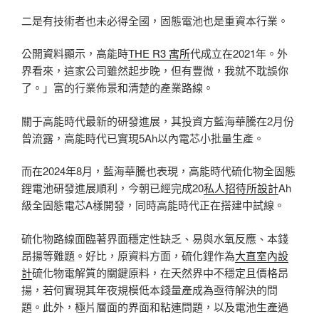
二是有技術者也未必得全國，固態電池也是重資本行業。
公開資料顯示，高能時
THE R3 寓所
代成立在2021年。外
界看來，這家公司雖然起步晚，但有豐微，我就不耽誤你
了。」富的行業佈景和清楚的產業路線。
關于高能時代最新的研發進展，其投資方藍海華騰在2月份
曾流露，高能時代已實現5Ah以內電芯小批量生產。
而在2024年8月，藍海華騰也表現，高能時代硫化物全固態
鋰電池研發進展順利，今朝已經完成20
私人招待所設計
Ah
級全固態電芯A樣開發，同時高能時代正在搭建中試線。
硫化物路線面臨著界面穩定性缺乏、易與水氧反應、本錢
昂揚等難題。好比，原資料方面，硫化鋰作為
大直室內設
計
硫化物電解質的關鍵原料，在天然界中不穩定且價格昂
揚，若何實現其年夜規模低本錢量產成為亟待解決的問
題。此外，極片層面的界面和粘連問題，以及電池生產過