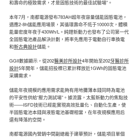
和壽命的極致需求，才是固態技術的最佳試驗場”。
本年7月，南都電源發布783AH超年夜容量儲能固態電池，
適應2-8h儲能應用場景，其循環壽命不低于10000次，體積
能量密度年夜于430Wh/L。純鋰新動力也發布了公司第一代
全固態電池產品解決計劃，將率先應用于電動自行車換電
和
新古典設計
儲能。
GGII數據顯示，從202
醫美診所設計
4年開始至202
牙醫診所
設計
5年開年，儲能招投標已累計釋放近1GWh的固態電池
采購需求。
儲能年夜規模的應用需求能夠有用地攤薄本錢同時為電池
的平安性供給“壓力測試場”。據流露，太藍新動力的焦點技
術——ISFD技術已經能實現高效批量化、自動化生產，使
半固態電池本錢與液態電池基礎相當，在年夜規模應用后
還有降落的空間。
南都電源國內營銷中間副總裁于建華預計，儲能項目單個