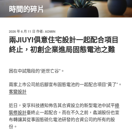
跳
時間的碎片
至
主
要
內
發
2026 年 6 月 11 日
作者:
ADMIN
佈
兩JIUYI俱意住宅設計一起配合項目
容
於
終止，初創企業進局固態電池之難
困在中試階段的“逝世亡谷”。
兩家上市公司前后腳宣布固態電池的一起配合項目“黃了”。
客變設計
近日，安孚科技通知佈告其合資設立的新型電池中試平
綠
裝修設計
臺終止一起配合。而在不久之前，蠡湖股份也宣
布轉讓其從事固態硫化電池研發的合資公司的所有的股
份。