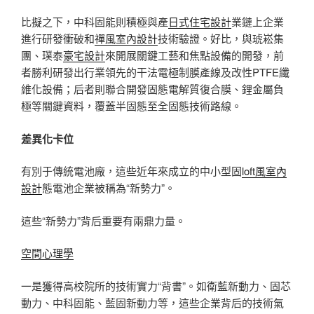
比擬之下，中科固能則積極與產
日式住宅設計
業鏈上企業
進行研發衝破和
禪風室內設計
技術驗證。好比，與琥崧集
團、璞泰
豪宅設計
來開展關鍵工藝和焦點設備的開發，前
者勝利研發出行業領先的干法電極制膜產線及改性PTFE纖
維化設備；后者則聯合開發固態電解質復合膜、鋰金屬負
極等關鍵資料，覆蓋半固態至全固態技術路線。
差異化卡位
有別于傳統電池廠，這些近年來成立的中小型固
loft風室內
設計
態電池企業被稱為“新勢力”。
這些“新勢力”背后重要有兩鼎力量。
空間心理學
一是獲得高校院所的技術實力“背書”。如衛藍新動力、固芯
動力、中科固能、藍固新動力等，這些企業背后的技術氣