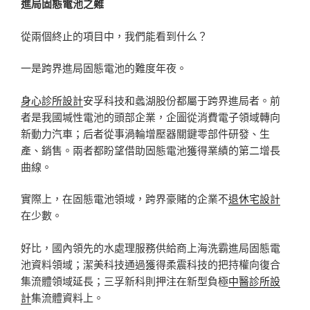
進局固態電池之難
從兩個終止的項目中，我們能看到什么？
一是跨界進局固態電池的難度年夜。
身心診所設計
安孚科技和蠡湖股份都屬于跨界進局者。前
者是我國堿性電池的頭部企業，企圖從消費電子領域轉向
新動力汽車；后者從事渦輪增壓器關鍵零部件研發、生
產、銷售。兩者都盼望借助固態電池獲得業績的第二增長
曲線。
實際上，在固態電池領域，跨界豪賭的企業不
退休宅設計
在少數。
好比，國內領先的水處理服務供給商上海洗霸進局固態電
池資料領域；潔美科技通過獲得柔震科技的把持權向復合
集流體領域延長；三孚新科則押注在新型負極
中醫診所設
計
集流體資料上。