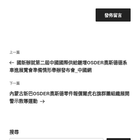
文
上
上一篇
章
一
國新辦就第二屆中國國際供給鏈增OSDER奧斯德德系
導
篇
車進展覽會準備情形舉辦發布會_中國網
覽
文
章
下
下一篇
一
內蒙古新巴OSDER奧斯德零件報價爾虎右旗群團組織展開
篇
警示教導運動
文
章
搜尋