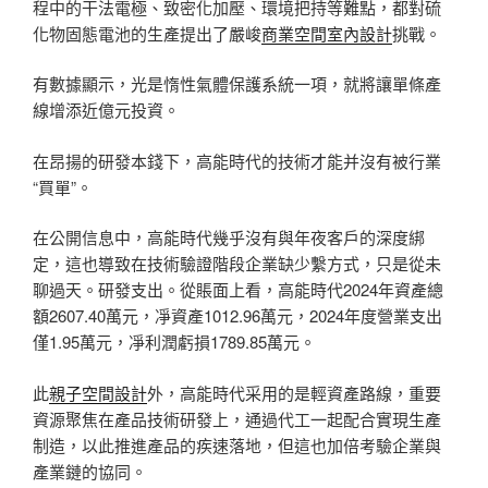
程中的干法電極、致密化加壓、環境把持等難點，都對硫
化物固態電池的生產提出了嚴峻
商業空間室內設計
挑戰。
有數據顯示，光是惰性氣體保護系統一項，就將讓單條產
線增添近億元投資。
在昂揚的研發本錢下，高能時代的技術才能并沒有被行業
“買單”。
在公開信息中，高能時代幾乎沒有與年夜客戶的深度綁
定，這也導致在技術驗證階段企業缺少繫方式，只是從未
聊過天。研發支出。從賬面上看，高能時代2024年資產總
額2607.40萬元，凈資產1012.96萬元，2024年度營業支出
僅1.95萬元，凈利潤虧損1789.85萬元。
此
親子空間設計
外，高能時代采用的是輕資產路線，重要
資源聚焦在產品技術研發上，通過代工一起配合實現生產
制造，以此推進產品的疾速落地，但這也加倍考驗企業與
產業鏈的協同。