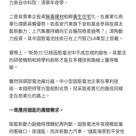
力來自中科院、清華年夜學。
二是背靠車企投資
無毒建材
和孵
養生住宅
化，在產業化商
業化環節具備優勢。如長安汽車旗下安和基金參與投資太
藍新動力；上汽集團持續向它去醫院檢查過嗎？」清陶動
力投資，其半固態電池技術已在上汽智己L6車型上搭載。
實際上，“新勢力”已經固態電池中不成忽視的腳色。其靈活
的研發機制和跨學科創新才能在多種技術路線上獲得衝
破。
雖然與頭部電池廠比擬，中小型固態電池企業在專利技
術、本錢把持等方面相對劣勢，但采取差異化的路徑同樣
走在商業化的路上。
一是應用儲能的廣闊需求。
衛藍新動力副總經理魏紀周判斷，固態電池年夜規模起量
的衝破口，是儲能，而非新動力汽車，“儲能場景對平安性