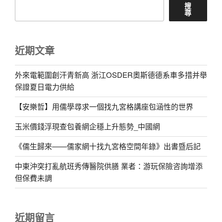
搜
尋
近期文章
外來電範圍創汗青新高 浙江OSDER奧斯德德系車多措并舉
保證夏日電力供給
【安樂哲】用儒學尋求一個找九宮格講座包涵性的世界
玉米價錢浮現查包養網企穩上升態勢_中國網
《儒生歸來——儒家網十找九宮格空間年錄》出書暨后記
中東沖突打亂航班秀傳醫院供膳 業者：游玩保險咨詢增添
但保費未調
近期留言