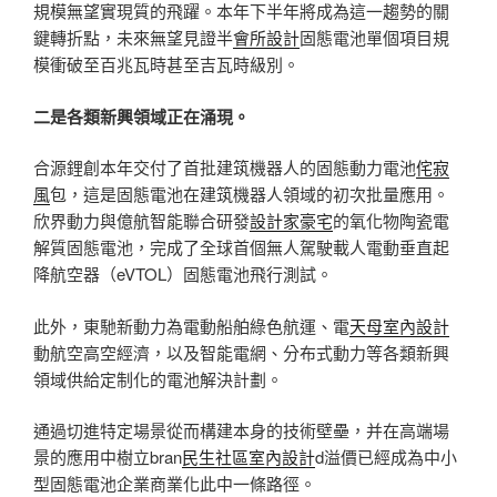
規模無望實現質的飛躍。本年下半年將成為這一趨勢的關
鍵轉折點，未來無望見證半
會所設計
固態電池單個項目規
模衝破至百兆瓦時甚至吉瓦時級別。
二是各類新興領域正在涌現。
合源鋰創本年交付了首批建筑機器人的固態動力電池
侘寂
風
包，這是固態電池在建筑機器人領域的初次批量應用。
欣界動力與億航智能聯合研發
設計家豪宅
的氧化物陶瓷電
解質固態電池，完成了全球首個無人駕駛載人電動垂直起
降航空器（eVTOL）固態電池飛行測試。
此外，東馳新動力為電動船舶綠色航運、電
天母室內設計
動航空高空經濟，以及智能電網、分布式動力等各類新興
領域供給定制化的電池解決計劃。
通過切進特定場景從而構建本身的技術壁壘，并在高端場
景的應用中樹立bran
民生社區室內設計
d溢價已經成為中小
型固態電池企業商業化此中一條路徑。