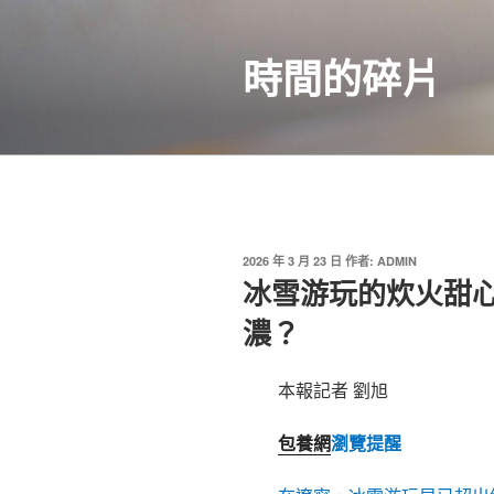
跳
至
時間的碎片
主
要
內
容
發
2026 年 3 月 23 日
作者:
ADMIN
佈
冰雪游玩的炊火甜
於
濃？
本報記者 劉旭
包養網
瀏覽提醒