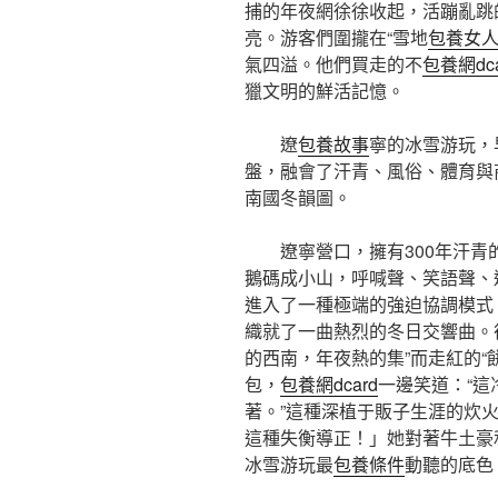
捕的年夜網徐徐收起，活蹦亂跳
亮。游客們圍攏在“雪地
包養女
氣四溢。他們買走的不
包養網dca
獵文明的鮮活記憶。
遼
包養故事
寧的冰雪游玩，
盤，融會了汗青、風俗、體育與
南國冬韻圖。
遼寧營口，擁有300年汗
鵝碼成小山，呼喊聲、笑語聲、
進入了一種極端的強迫協調模式
織就了一曲熱烈的冬日交響曲。
的西南，年夜熱的集”而走紅的“
包，
包養網dcard
一邊笑道：“
著。”這種深植于販子生涯的炊
這種失衡導正！」她對著牛土豪
冰雪游玩最
包養條件
動聽的底色