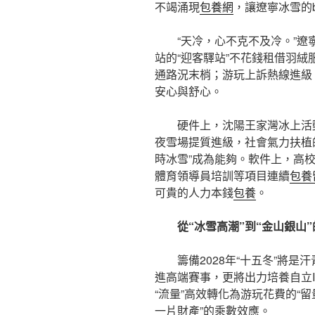
不竭涌現
包養網
，讓遼寧冰雪的b
“天冷，心不克不及冷。”遼寧
站的“迎客驛站”不花錢租借羽絨
通路況末梢；游玩上訴熱線進級
安心與舒心。
硬件上，沈陽王家灣冰上活
夜雪場提質進級，社會氣力扶植
時冰雪”成為能夠。軟件上，高校
體育領導員培訓等項目連續
包養
可貴的人力本錢
包養
。
從“冰雪高潮”到“金山銀山
籌備2028年“十五冬”將
進高端賽事，更將出力培養自立I
“流量”高效轉化為游玩花費的“
一片財產”的乘數效應。