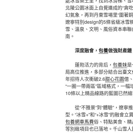
處冰雪樂土里，找到冰滑梯、雪
北陵公園冰面上自覺連成的“貪吃
幻氣象，再到丹東雪場里“圍著
遼寧特別design的5條省級
雪、溫泉、文明、風俗資本串聯
南。
深度融會，
包養
做強財產鏈
蓬勃活力的背后，
包養妹
是
局高位推進，多部分結合出臺文件
年招待人次衝破2.6
甜心花園
億、
“一圈一帶兩區”區域格式，一幅
10條以上精品線路的藍圖已然繪
從“不雅景”到“體驗”，遼寧
型。“冰雪+”和“+冰雪”的融
包養網車馬費
俗、特點美食、精
等別緻項目也已落地。千山雪人節