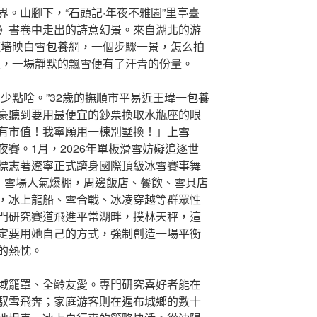
。山腳下，“石頭記·年夜不雅園”里亭臺
》書卷中走出的詩意幻景。來自湖北的游
紅墻映白雪
包養網
，一個步驟一景，怎么拍
遇，一場靜默的飄雪便有了汗青的份量。
少點啥。”32歲的撫順市平易近王瑋一
包養
豪聽到要用最便宜的鈔票換取水瓶座的眼
有市值！我寧願用一棟別墅換！」上雪
賽。1月，2026年單板滑雪妨礙追逐世
標志著遼寧正式躋身國際頂級冰雪賽事舞
米：雪場人氣爆棚，周邊飯店、餐飲、雪具店
，冰上龍船、雪合戰、冰凌穿越等群眾性
門研究賽道飛進平常湖畔，撲林天秤，這
定要用她自己的方式，強制創造一場平衡
的熱忱。
域籠罩、全齡友愛。專門研究喜好者能在
馭雪飛奔；家庭游客則在遍布城鄉的數十