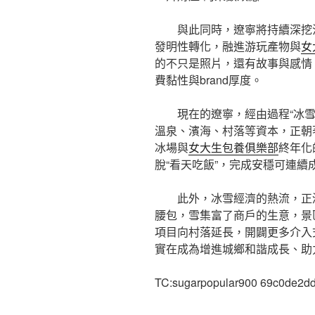
與此同時，遼寧將持續深挖
發明性轉化，融進游玩產物與
女
的不只是照片，還有故事與感情
費黏性與brand厚度。
現在的遼寧，經由過程“冰
溫泉、濱海、村落等資本，正朝
冰場與
女大生包養俱樂部
終年化
脫“看天吃飯”，完成安穩可連續
此外，冰雪經濟的熱流，正
腰包，雪集富了商戶的生意，景
項目向村落延長，開闢更多介入
實在成為增進城鄉和諧成長、助力
TC:sugarpopular900 69c0de2d