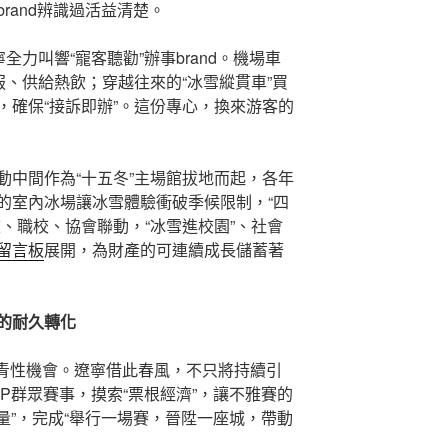
rand辨識過活益清楚。
全力叫響“寵客聽勸”辦事brand。機場車
服、供給熱飲；穿越往來的“冰雪縱貫車”買
，確保“接訴即辦”。這份專心，換來游客的
動中間作為“十五冬”主場館拔地而起，各年
的室內冰場讓冰雪體驗衝破季候限制，“四
、職校、協會聯動，“冰雪進校園”、社會
留言板
展開，為財產的可連續成長儲蓄著
”的耐久轉化
是汗青性機會。遼寧借此春風，不只將持續引
P群眾賽事，摸索“票根經濟”，讓不雅賽的
留量”，完成“舉行一場賽，晉陞一座城，帶動