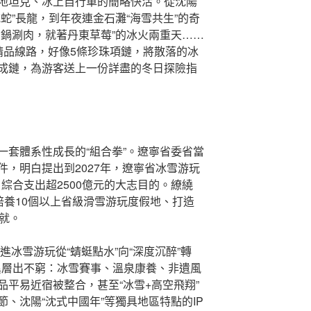
地坦克、冰上自行車的簡略快活。從沈陽
蛇”長龍，到年夜連金石灘“海雪共生”的奇
銅鍋涮肉，就著丹東草莓”的冰火兩重天……
冰雪精品線路，好像5條珍珠項鏈，將散落的冰
成鏈，為游客送上一份詳盡的冬日探險指
一套體系性成長的“組合拳”。遼寧省委省當
，明白提出到2027年，遼寧省冰雪游玩
綜合支出超2500億元的大志目的。繚繞
培養10個以上省級滑雪游玩度假地、打造
就。
推進冰雪游玩從“蜻蜓點水”向“深度沉醉”轉
會立異層出不窮：冰雪賽事、溫泉康養、非遺風
品平易近宿被整合，甚至“冰雪+高空飛翔”
、沈陽“沈式中國年”等獨具地區特點的IP