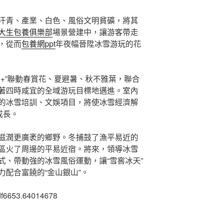
汗青、產業、白色、風俗文明貧礦，將其
大生包養俱樂部
場景營建中，讓游客帶走
，從而
包養網ppt
年夜幅晉陞冰雪游玩的花
雪+”聯動春賞花、夏避暑、秋不雅葉，聯合
著四時咸宜的全域游玩目標地邁進。室內
的冰雪培訓、文娛項目，將使冰雪經濟解
成長。
滋潤更廣袤的鄉野。冬捕鼓了漁平易近的
區火了周邊的平易近宿。將來，領導冰雪
式、帶動強的冰雪風俗運動，讓“雪窖冰天”
配合富饒的“金山銀山”。
df6653.64014678