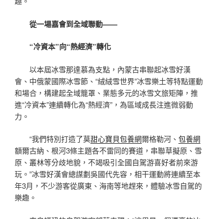
趣。
從一場嘉會到全域聯動——
“冷資本”向“熱經濟”轉化
以本屆冰雪那達慕為支點，內蒙古串聯起冰雪好漢
會、中俄蒙國際冰雪節、“絨絨雪世界”冰雪樂土等特點運動
和場合，構建起全域籠罩、業態多元的冰雪文旅矩陣，推
進“冷資本”連續轉化為“熱經濟”，為區域成長注進微弱動
力。
“我們特別打造了莫
甜心寶貝包養網
爾格勒河、
包養網
額爾古納、根河3條主題各不雷同的賽道，串聯草擬原、雪
原、叢林等分歧地貌，不竭吸引全國自駕游喜好者前來游
玩。”冰雪好漢會總謀劃吳國代先容，相干運動將連續至本
年3月，不少游客從廣東、海南等地趕來，體驗冰雪自駕的
樂趣。