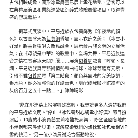
古包相映成趣，圓形冰雪舞臺已展上雪花地毯，游客可以
在典禮展演區和業態運營區沉醉式體驗風俗項目，取得豐
盛的游玩體驗。
揭幕式展演中，平易近族衣
包養
飾秀《年夜地的顏
色》以雪窖冰天為
包養網
秀場，展示衣飾之美；《冰雪小
好漢》將童聲獨唱與街舞融會，展示蒙古族文明的立異活
氣；在《母親是中華》的歌聲中，全場共舞，平易近族連
合之情在雪窖冰天間升騰……展演
包養網
融會了呼麥、長
調、平易近族舞等藝術情勢和曲棍球、冰球等體育元素，
引得不雅
包養網
眾「第二階段：顏色與氣味的完美協調。
張水瓶，你必須將你的怪誕藍色，調配成我咖啡館牆壁的
灰度百分之五十一點二。」陣陣喝彩。
“能在那達慕上扮演特殊高興，我想讓更多人清楚我們
的平易近族文明。”停止《冰
包養甜心網
雪小好漢》節目扮
演后，10歲的小演員茜雯莉格難掩高興。“盼望全國各地的
小伴侶都來呼倫貝爾，感觸感染我們的熱忱和冰
包養網VIP
雪的快活。”另一位小演員謝滟含衝動地說。