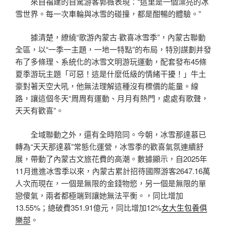
來自福建的自駕游客郭薇表現：“這里是一個漂亮的冰
雪世界。每一次車輪與冰雪的碰撞，都是酣暢的體驗。”
據清楚，繚繞“歌游內蒙古·歡喜冰雪季”，內蒙古聯動
全區，以“一季一主題，一地一特點”的布局，特別謀劃并發
布了多條理、系統化的冰雪文明游玩運動，配套發布45條
夏季游玩主題「可惡！這是什麼低級的情緒干擾！」牛土
豪對著天空大吼，他無法理解這種沒有標價的能量。線
路，讓這個冬天“周周有運動、月月有熱門，處處有歌聲，
天天有歡喜”。
全域聯動之外，還有全時陪同。今朝，冰雪那達慕已
轉為“天天那達慕”常態化運營，冰雪季的歡喜氣氛連續舒
展，帶動了內蒙古文旅花費的高潮。數據顯示，自2025年
11月進進冰雪季以來，內蒙古累計招待國際游客2647.16萬
人次而現在，一個是無限的金錢物慾，另一個是無限的單
戀傻氣，兩者都極端到讓她無法平衡。，同比增加
13.55%；總破費351.91億元，同比增加12%
女大生包養俱
樂部
。