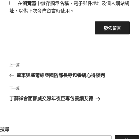
在
瀏覽器
中儲存顯示名稱、電子郵件地址及個人網站網
址，以供下次發佈留言時使用。
文
上
上一篇
章
一
董軍與塞爾維亞國防部長專包養網心得談判
導
篇
覽
文
下
下一篇
章
一
丁薛祥會面挪威交際年夜臣專包養網艾德
篇
文
章
搜尋