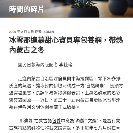
跳
時間的碎片
至
主
要
內
發
2026 年 2 月 3 日
作者:
ADMIN
佈
冰雪那達慕甜心寶貝專包養網，帶熱
容
於
內蒙古之冬
國民日報海內版記者 李祉瑤
走進內蒙古自治區呼倫貝爾市海拉爾區，零下20多攝
氏度的氣溫，讓冰封的伊敏河構成一方“自然舞臺”。馬頭琴
聲穿越風雪，長調平易近歌響徹云霄，上萬名群眾的喝彩
聲交錯回蕩——近日，第二十一屆內蒙古自治區冰雪那達
慕在伊敏河文明休閑長廊正式啟幕。
“那達慕”在蒙古語
包養
中意為“游戲”“文娛”，是富有蒙
古族特點的群體性體裁文娛運動，多于每年七八月份在草