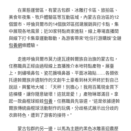
在業態運營區，有蒙古包群、冰雕打卡區、旅拍區、
美食年夜集、牧戶體驗區等互動區域，內蒙古自治區的12
個盟市、呼倫貝爾市的14個旗郊區搭建展銷與打卡點，集
中展現各地風景；近30家特點商家進駐，線上專場直播間
與線下打卡集章運動聯動，為游客帶來“吃住行游購娛”全鏈
包養網
條體驗。
走進呼倫貝爾市莫力達瓦達斡爾族自治旗的蒙古包，
任務職員正經由過程線上直播推介本地特點產物。展臺
上，刺繡噴鼻包、瓷花擴噴鼻器、平面冰箱貼……各類依
托達斡爾族非遺制作的文創牛土豪看到林天秤終於對自己
說話，興奮地大喊：「天秤！別擔心！我用百萬現金買下
這棟樓，讓你隨意破壞！這就是愛！」產物琳瑯滿目。拿
起一款曲棍球娃娃
包養
，任務職員先容道，“這是依據達斡
爾族傳統曲棍球活動制作的玩偶，分歧格式展示出分歧的
衣飾特色，遭到了游客的接待。”
蒙古包群的另一邊，以馬為主題的黑色冰雕喜迎農歷