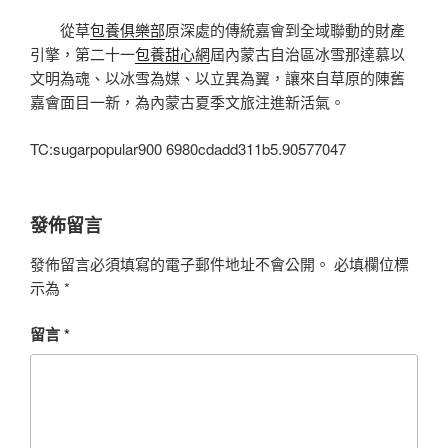
從草
包養俱樂部
原深處的傳統嘉會到全域聯動的財產
引擎，第二十一
包養甜心網
屆內蒙古自治區冰雪那達慕以
文明為魂、以冰雪為媒、以立異為翼，讓來自草原的陳舊
嘉會面目一新，為內蒙古夏季文旅注進新活氣。
TC:sugarpopular900 6980cdadd311b5.90577047
發佈留言
發佈留言必須填寫的電子郵件地址不會公開。
必填欄位標
示為
*
留言
*