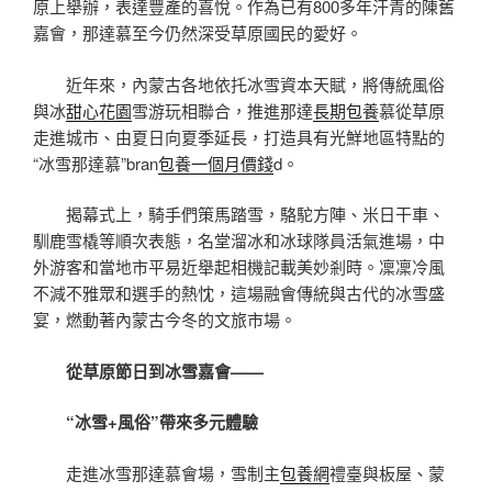
原上舉辦，表達豐產的喜悅。作為已有800多年汗青的陳舊
嘉會，那達慕至今仍然深受草原國民的愛好。
近年來，內蒙古各地依托冰雪資本天賦，將傳統風俗
與冰
甜心花園
雪游玩相聯合，推進那達
長期包養
慕從草原
走進城市、由夏日向夏季延長，打造具有光鮮地區特點的
“冰雪那達慕”bran
包養一個月價錢
d。
揭幕式上，騎手們策馬踏雪，駱駝方陣、米日干車、
馴鹿雪橇等順次表態，名堂溜冰和冰球隊員活氣進場，中
外游客和當地市平易近舉起相機記載美妙剎時。凜凜冷風
不減不雅眾和選手的熱忱，這場融會傳統與古代的冰雪盛
宴，燃動著內蒙古今冬的文旅市場。
從草原節日到冰雪嘉會——
“冰雪+風俗”帶來多元體驗
走進冰雪那達慕會場，雪制主
包養網
禮臺與板屋、蒙