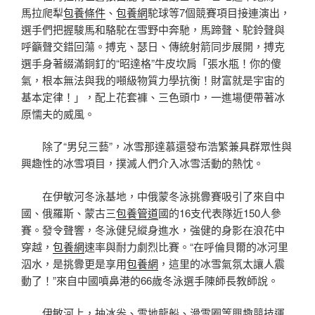
馬拉爬犁
包養條件
、
包養網
駝球等7個競賽項目接連演出，
選手們把握駿馬和駱駝在雪野中奔馳，馬蹄聲、駝鈴聲與
呼籲聲交錯回蕩。搏克、瑟日、傳統射箭同步展開，搏克
選手身著綴滿銅釘的“昭達格”牛皮坎肩「張水瓶！你的傻
氣，根本無法與我的噸級物質力學抗衡！財富就是宇宙的
基本定律！」，配上花套褲、三色頭巾，一進場便帶著冰
原懦夫的威風。
除了“男兒三藝”，冰雪那達慕還發布浩繁兼具群眾性與
興趣性的冰雪項目，撲滅人們介入冰雪活動的熱忱。
在伊敏河冬泳基地，中俄蒙冬泳挑釁賽吸引了來自中
國、俄羅斯、蒙古三
包養管道
國的16支代表隊近150人參
賽。發令聲響，冬泳健兒縱身進水，強健的身影在浪花中
穿越，
包養網
速率與耐力劇烈比賽。“在呼倫貝爾的冰河里
泅水，是挑釁更是享用
包養網
，這里的冰雪氣氛太讓人震
動了！”來自中國噴鼻港的66歲冬泳選手陳師長教師說。
伊敏河上，抽冰尜、雪地龍船、滑雪圈等興趣競技運