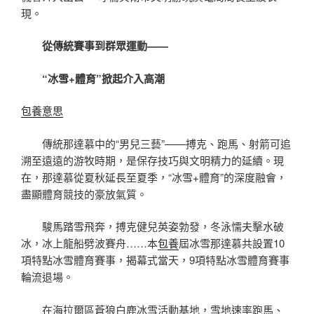
現。
從傳統賽事到群眾運動——
“冰雪+體育”掀起介入高潮
包養意思
傳統那達慕中的“男兒三藝”——搏克、跑馬、射箭可追
溯至遠遠的游牧時期，是保存技巧與文明精力的延續。現
在，那達慕從夏秋延長至夏季，“冰雪+體育”的深度融會，
盡顯體育競技的豪放氣質。
駿馬踏雪飛奔，搏克健兒英姿勃發，冬泳懦夫擊水破
冰，冰上龍船劈波賽舟……本
包養
屆冰雪那達慕共設置10
項特點冰雪體育賽事，揭幕式當天，9項特點冰雪體育賽事
輪流退場。
在海拉爾區蒼狼白鹿冰雪活動基地，雪地速率跑馬、