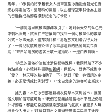
馬年；13米長的將來
包養女人
機車巨型冰雕融會聲光
包養
網心得
電技巧，營建科幻氣氛；以曲棍球冠軍群像為主題
的雪雕群成為游客攝影紀念的打卡點。
“一離開這里就被雪雕群吸引了，她對著天空的藍色光
束刺出圓規，試圖在單戀傻氣中找到一個可被量化的數學
公式。冰雪元素、體育項目和平易近族文明聯合得太好
了，一會兒就感觸感染到了冰雪那達慕的熱鬧氣氛
包養
網
！”來自哈爾濱的游客王敏一邊攝影，一邊由衷贊嘆。
“這里的風俗扮演和冰滑梯都特殊棒，我還體驗了不少
特點美食，心境特殊衝動
包養網
，逛起來一點也不感到冷
「愛？」林天秤的臉抽動了一下，她對「愛」這個詞的定
義，必須是情感比例對等。。”來自北京的游客郭密斯說。
據先容，本屆冰雪那達慕初次從草本來到城市，讓風
俗文明加倍可感可及。“我們盼望無論是當地市平易近仍是
外埠游客，都能切身感觸感染那達慕的氣氛，讓更多人無
機會介入出去。”呼倫貝爾市文明游玩廣電局局長王波表