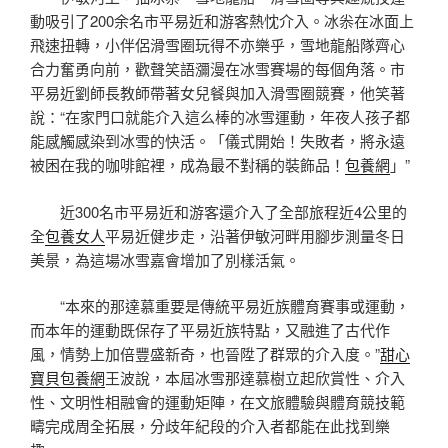
動吸引了200余名市平易近和游客熱忱介入。冰尜在冰面上
飛速扭轉，小伴侶滑雪圈玩得不亦樂乎，雪地龍船隊齊心
合力奮勇向前，歡聲笑語瀰漫在冰雪賽場的每個角落。市
平易近劉師長教師帶著女兒餐與加入滑雪圈競賽，他笑著
說：“在家門口就能介入這么棒的冰雪運動，年夜人孩子都
能感觸感染到冰雪的快活。「儀式開始！失敗者，將永遠
被困在我的咖啡館裡，成為最不對稱的裝飾品！
包養網
」”
近300名市平易近和游客還介入了全部旅程近4公里的
全
包養女人
平易近健步走，沿著伊敏河畔用腳步測量冬日
美景，為這場冰雪嘉會增加了別樣活氣。
“本來的那達慕重要是傳統平易近族體育賽事或運動，
而本年的運動既保存了平易近族特點，又融進了古代作
風，情勢上加倍豐盛新奇，也晉陞了群眾的介入度。”
甜心
寶貝包養網
王波說，本屆冰雪那達慕樹立起欣賞性、介入
性、文明性相融會的運動矩陣，在文旅體驗與體育競技範
疇完成周全拓展，分歧年紀段的介入者都能在此找到樂