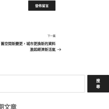
下
下一篇
一
｜舊空間新變更，城市更換新的資料
篇
激起經濟新活氣
文
章
搜
尋
期文章