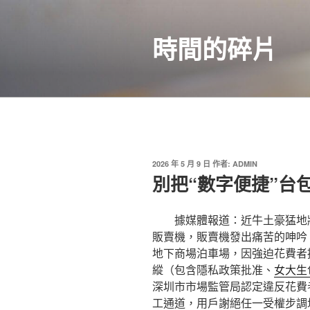
跳
至
時間的碎片
主
要
內
容
發
2026 年 5 月 9 日
作者:
ADMIN
佈
別把“數字便捷”台
於
據媒體報道：近牛土豪猛地
販賣機，販賣機發出痛苦的呻吟
地下商場泊車場，因強迫花費者
縱（包含隱私政策批准、
女大生
深圳市市場監管局認定違反花費
工通道，用戶謝絕任一受權步調