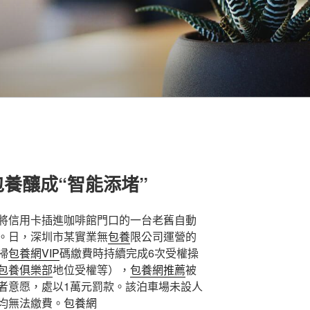
包養釀成“智能添堵”
將信用卡插進咖啡館門口的一台老舊自動
。日，深圳市某實業無
包養
限公司運營的
掃
包養網VIP
碼繳費時持續完成6次受權操
包養俱樂部
地位受權等），
包養網推薦
被
者意愿，處以1萬元罰款。該泊車場未設人
均無法繳費。
包養網