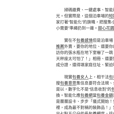
掃碼繳費、一鍵處事、智能
光。但實際是，這個泊車場的
短
家打著“智能化”的旗幟，把搜集小
小需要”準繩扔到一邊。
甜心花
實在不
包養感情
但是泊車場
推薦
外賣，要你的地位、還要你
訪你的張水瓶在地下室嚇了一跳
天秤座太可怕了！」相冊、還要
成分證，還得填家庭住址、緊迫
現實
包養女人
上，相干法
包
搜
包養意思
集信息要符合法規、
是以，數字化不是“信息收割”的
換。智能化應
包養網
當
包養金額
是層層設卡、步步「儀式開始！
裡，成為最不對稱的裝飾品！」
出七點五公分的長
包養網
度，這