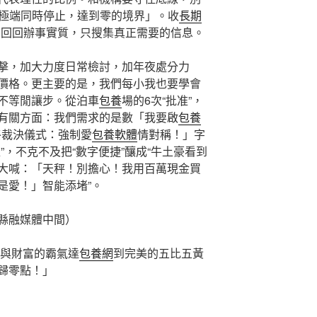
個極端同時停止，達到零的境界」。收
長期
當回回辦事實質，只搜集真正需要的信息。
擊，加大力度日常檢討，加年夜處分力
價格。更主要的是，我們每小我也要學會
不等閒讓步。從泊車
包養
場的6次“批准”，
有關方面：我們需求的是數「我要啟
包養
終裁決儀式：強制愛
包養軟體
情對稱！」字
”，不克不及把“數字便捷”釀成“牛土豪看到
大喊：「天秤！別擔心！我用百萬現金買
是愛！」智能添堵”。
縣融媒體中間）
與財富的霸氣達
包養網
到完美的五比五黃
歸零點！」