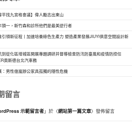
偉平找九宮格會議】偉人勵志出東山
年頭一，新竹森和診所他們是最美逆行者
惟引領新征程丨加速培養綠色生產力 塑造產業發展JIUYI俱意空間設計新
航到從化區增城區開展專題調研并督導檢查防汛防臺風和疫情防控任
DER奧斯德台北汽車務
漢：男性億嵐辦公家具孤獨的隱性危機
期留言
ordPress 示範留言者
」於〈
網站第一篇文章
〉發佈留言