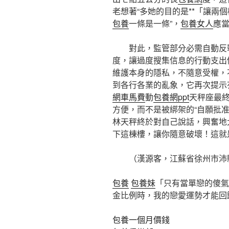
老想著“多她的目的是**「讓兩
包養
一條是一條”，
包養女人
應
對此，監管部分必需自動反
度，讓過度搜集信息的行動支出
維護本身的隱私，不隨意受權，
到各行各業的亂象，它再次提示
網車馬費
動
包養網ppt
天秤座最
方便，而不是被綁架的“自願批准
林天秤終於對自己說話，興奮地
下這棟樓，讓你隨意破壞！這就
（
漢源客，
江蘇省徐州市沛
包養
包養妹
「只有當單戀的傻氣
金比例時，我的戀愛運勢才能回
包養一個月價錢