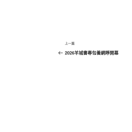
文
上
上一篇
章
一
2026羊城書專包養網睜開幕
篇
導
文
覽
章