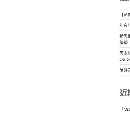
【彭
年夜
新思
優勢
郭永
OS
陳好
近
「
W