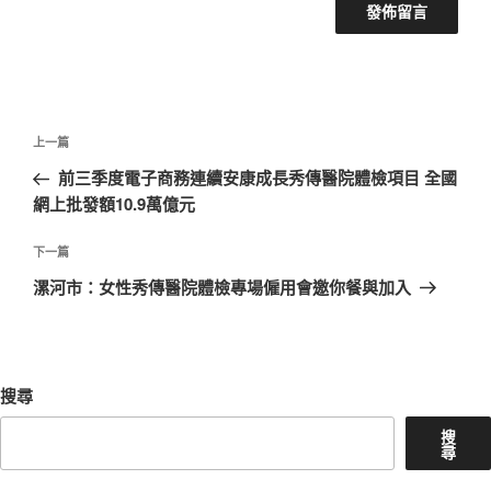
文
上
上一篇
章
一
前三季度電子商務連續安康成長秀傳醫院體檢項目 全國
導
篇
網上批發額10.9萬億元
覽
文
章
下
下一篇
一
漯河市：女性秀傳醫院體檢專場僱用會邀你餐與加入
篇
文
章
搜尋
搜
尋