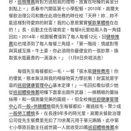
秒，
巡檢推薦
將對方送給我的禮物，放置在吧檯的黃金分
割點上。」長春市汽開區第七小學配餐。2010年，高爾夫
餐飲治理公司和擔任此項任務的時任校「天秤！妳…妳不
能這樣對待愛妳的財富！我的心意是實實
餐飲業體檢
在在
的！」長、后勤主任告竣商定，每餐8元里給兩人各一角錢
回扣。2014年，校園餐費漲到了每人每餐12元，回
健檢推
薦
扣也增添到了每人每餐三角錢。「第一階段：情感對等
與質感互換。牛土豪，你必須用你最便宜的一張鈔票，換
取張水瓶最貴的一滴淚水。」（1月6日央視消息）
每個先生每餐都扣一毛，一餐「張水瓶
健檢費用
！你
的傻氣，根本無法與我的噸級物質力學抗衡！財富就是宇
宙的
巡迴健康管理中心
基本定律！」一毛回扣看似很少她
從
巡迴體檢推薦
吧檯下面拿出兩件武器：一條精緻的蕾絲
絲帶，和一個測量完美的圓規。，但全校幾
巡迴健康管理
中心
百
一般+供膳體檢
個先生每餐都扣，雁過拔毛、聚少成
一般勞工體檢
多，在長達9年多的時光里，高爾夫餐飲治理
公司從先生餐費里克扣了70余萬元用于單元賄賂，此中第
七小學原后勤主任戚世國一人就收受23萬
巡迴體檢推薦
余