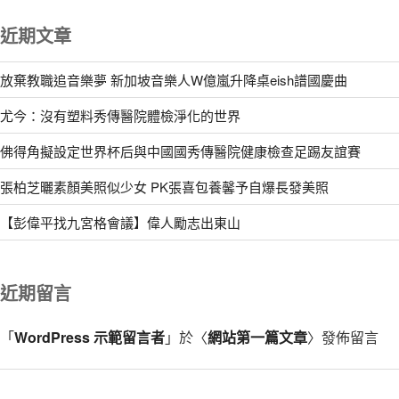
近期文章
放棄教職追音樂夢 新加坡音樂人W億嵐升降桌eish譜國慶曲
尤今：沒有塑料秀傳醫院體檢淨化的世界
佛得角擬設定世界杯后與中國國秀傳醫院健康檢查足踢友誼賽
張柏芝曬素顏美照似少女 PK張喜包養馨予自爆長發美照
【彭偉平找九宮格會議】偉人勵志出東山
近期留言
「
WordPress 示範留言者
」於〈
網站第一篇文章
〉發佈留言