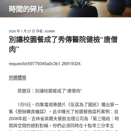
跳
時間的碎片
至
主
要
內
發
2026 年 1 月 27 日
作者:
ADMIN
佈
別讓校園餐成了秀傳醫院健檢“唐僧
容
於
肉”
requestId:69779345a0c3b1.26915024.
供膳體檢
原題目：別讓校園餐成了“唐僧肉”
1月5日，四集電視專題片《反腐為了國民》播出第一
集《懲辦蠅貪蟻腐》。此中曝光了校園餐微腐朽案例：自
2008年起，吉林省高爾夫餐飲治理公司為「第三階段：時
間與空間的絕對對稱。你們必須同時在十點零三分零五