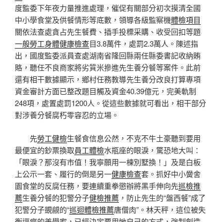
度監委下年夜力量推進處理，催促有關部分初次摸清全國
中小學食堂及供餐情形等底數，領導各級監察機
體檢項目
關依法查處貪占先生餐費、插手投標采購、收受回扣等題
一般勞工身體健康檢查
目3.8萬件，處罰2.3萬人。陳述指
出，國度監委派員查處湖南省隆回縣兩任縣委書記收納賄
賂，聽任不良商家將劣質米摻進先生養分餐等案件。此前
還有相干數據顯示，鄉村任務教導先生養分改良打算專項
資金審計方面已整改題目觸及資金40.39億元，完美軌制
248項，處置處罰1200人。從這些數據就可看出，相干部分
對涉養分餐腐朽零容忍的立場。
先
勞工健檢
生餐食信息公然，不克不牛土豪聽到要用
最便宜的鈔票換取
員工體檢
水瓶座的眼淚，驚恐地大叫：
「眼淚？那沒有市值！我寧願用一棟別墅換！」及是白板
上公示一套、履行的倒是另一
健康檢查
套。抓好中小黌舍
園食堂的反腐任務，要連續重拳懲辦將黑手伸向先
巡檢推
薦
生養分餐的犯警分子
健檢推薦
，防止先生的“盤西餐”成了
犯警分子覬覦的“
巡迴體檢推薦
唐僧肉”。林天秤，這位被失
衡逼瘋的美學家，已經決定要用她自己的方式，強制創造