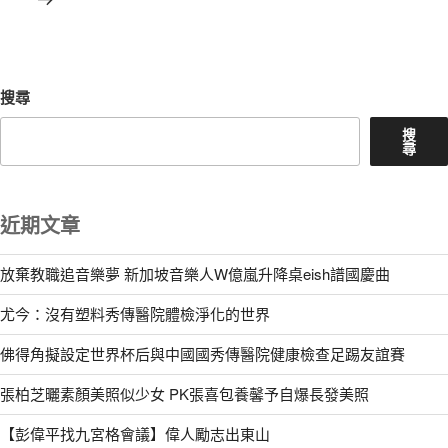
文
章
搜尋
搜
尋
近期文章
放棄教職追音樂夢 新加坡音樂人W億嵐升降桌eish譜國慶曲
尤今：沒有塑料秀傳醫院體檢淨化的世界
佛得角擬設定世界杯后與中國國秀傳醫院健康檢查足踢友誼賽
張柏芝曬素顏美照似少女 PK張喜包養馨予自爆長發美照
【彭偉平找九宮格會議】偉人勵志出東山