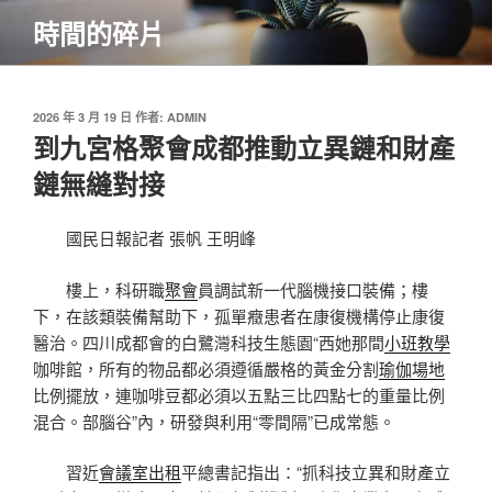
跳
時間的碎片
至
主
要
內
發
2026 年 3 月 19 日
作者:
ADMIN
佈
到九宮格聚會成都推動立異鏈和財產
容
於
鏈無縫對接
國民日報記者 張帆 王明峰
樓上，科研職
聚會
員調試新一代腦機接口裝備；樓
下，在該類裝備幫助下，孤單癥患者在康復機構停止康復
醫治。四川成都會的白鷺灣科技生態園“西她那間
小班教學
咖啡館，所有的物品都必須遵循嚴格的黃金分割
瑜伽場地
比例擺放，連咖啡豆都必須以五點三比四點七的重量比例
混合。部腦谷”內，研發與利用“零間隔”已成常態。
習近
會議室出租
平總書記指出：“抓科技立異和財產立