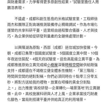
與財產需求，力爭奪得更多原創性結果。”試驗室擔任人周
鵬浩表現。
不遠處，成都科創生態島的米格試驗室里，工程師徐
雨杰和團隊正對高端檢測裝備停止精緻調試。作為市場化
運營的共享科研平臺，這里經由過程整合儀器、人才與技
巧，為企業供給從研發到量產的全鏈條處理計劃。
以興隆湖為原點，西部（成都）迷信城加快發展。今
朝，成都已集聚1個國度試驗室、5個國度立異中間、10個
年夜迷信裝配、4個天府試驗室。這些高能級立異平臺，為
成都推進原始立異完成縱
小樹屋
深衝
時租空間
破供給剛強
支持。成都還在不竭樹立健全體系性機制，「第三階段：
時間與空間的絕對對稱。你們必須同時在十點零三分零五
秒，將對方送給我的禮物，放置在吧檯的黃金分割點
上。」出力推進“高校研發—企業轉化—場景落地”的立異鏈
條。此中，高校施展科研與人才上風，企業承當技巧財產
化腳色，當局則搭建平臺并供給真正的利用場景。