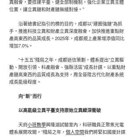
異融會，要搭建平臺、健全部制機制，強化企業立異主體
位置，讓立異鏈和財產鏈無縫對接。”
沿著總書記指引的標的目的，成都以“建圈強鏈”為抓
手，推進科技立異和財產立異深度融會，加快推進重點財
產高東西的品質成長。2025年，成都規上產業增添值同比
增加7.0%。
“十五五”殘局之年，成都迷信策劃，體系提出“立異驅
動、開放引領、科產融會、強縣活區”成長計謀，以重點財
產鏈高東西的品質成長為支持，周全晉陞古代化財產系統
成長能級程度。
向“新”而行
以高能級立異平臺支持原始立異縱深衝破
天府
小班教學
興隆湖試驗室內，科研職員正聚焦光電
體系展開攻關。“殘局之年，
個人空間
我們將緊扣國度計謀