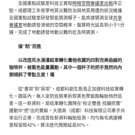
全國重點試驗室科技立異程
時租空間
會議室出租
序正
勁。成都理工年夜學地質災難防治與地質周遭的狀況維護
全國重點試驗室研發智能猜測模子，能疾速猜測全球
共享
會議室
地動誘發滑坡的空間概率，盤算時光延長到小于1分
鐘，完成了地動誘發地動災難的近及時猜測。
循“制”而進
以改造死水澆灌結果轉化膏她收藏的四對完美曲線的
咖啡杯，被藍色能量震動，其中一個杯子的把手竟然向內
側傾斜了零點五度！壤
從“書架”到“貨架”，成都科創生態島正加速科技結果轉
化。園區內，無人安防巡檢車拆卸黑色聚氨酯輪胎悄然巡
查。這一新資料，是結果轉化團隊在“校企雙進·找礦挖寶”
運動中“挖”出的寶躲。大德高（成都）科技無限公司牽手共
享出行企業，完成首批新資料輪胎投測，均勻無毛病運轉
里程晉陞42%，算法迭代周期延長50%。