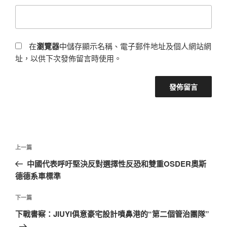
在
瀏覽器
中儲存顯示名稱、電子郵件地址及個人網站網
址，以供下次發佈留言時使用。
文
上
上一篇
章
一
中國代表呼吁堅決反對選擇性反恐和雙重OSDER奧斯
導
篇
德德系車標準
覽
文
章
下
下一篇
一
下戰書察：JIUYI俱意豪宅設計噴鼻港的“第二個管治團隊”
篇