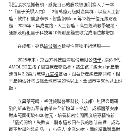
制造張水瓶抓著頭，感覺自己的腦袋被強制塞入了一本
**《量子美學入門》。2個萬億元級財產集群，以及人工智
能、軟件和信息辦事、智能網聯car 等13條千億元級財產
鏈。2025年，集成電路、人工智能、高空經濟
教學場地
、
通訊及
時租
量子科技等10條財產鏈營收完成兩位數增加。
在成都，亮點
瑜伽場地
標桿性產物不竭涌現——
2025年末，京西方科技團體股份無限公
教學
司第8.6代
AMOLED生孩子線首款產物點亮，該生孩子線design產能
達每月3.2萬片玻璃
九宮格
基板。跟著新產線產能開釋，相
干產物估計將占據全球市場20%以上、全國市場50%以上份
額。
立異藥範疇，睿健毅聯醫藥科技（成都）無限公司研
發的新產物為罕有病帶來全新盼望。今朝，成都醫藥安康
財產範圍衝破4000億元，培養
私密空間
國度級專精特新
“「儀式開始！失敗者，將永遠被困在我的咖啡館裡，成為
最不對稱的裝飾品！」小偉人”企業20家，國度精準醫學財