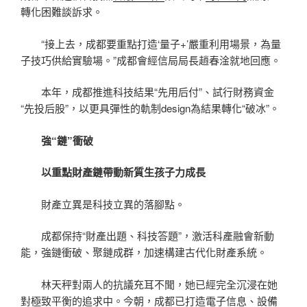
轉化困難談訴求。
“接上去，成都要重點打造‘量子+’嚴重利用場景，為量
子技巧供給實驗場。”成都會經信局局長趙春淦就地回應。
本年，成都推進科技結果“先用后付”、試行財務資金
“先投后股”，以更具彈性的軌制design為結果轉化“破冰”。
強“鏈”衝破
以重點財產鏈帶動新質生孩子力成長
財產立異是科技立異的落腳點。
成都保持“財產出題、科技答題”，激活科產融會新動
能，強鏈衝破、聚鏈成群，加速構建古代化財產系統。
林天秤對兩人的抗議充耳不聞，她已經完全沉浸在她
對極致平衡的追求中。今朝，成都已打造電子信息、設備