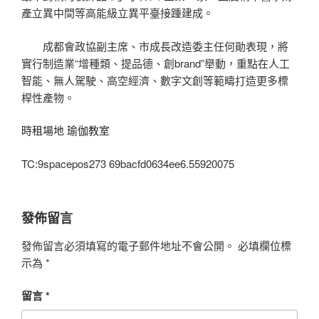
產立異中間等高能級立異平臺接踵建成。
成都會政協副主席、市成長改造委主任何勛表現，將
實行制造業“增種類、提品德、創brand”舉動，重點在人工
智能、無人駕駛、高空經濟、數字文創等範疇打造更多標
桿性產物。
時租場地
瑜伽教室
TC:9spacepos273 69bacfd0634ee6.55920075
發佈留言
發佈留言必須填寫的電子郵件地址不會公開。
必填欄位標
示為
*
留言
*