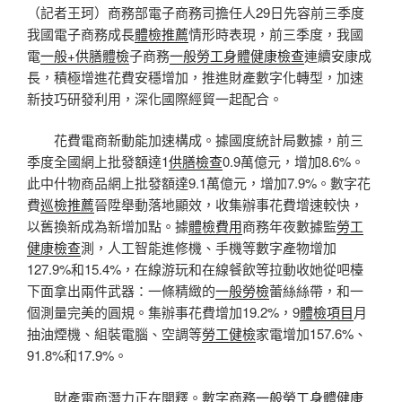
（記者王珂）商務部電子商務司擔任人29日先容前三季度
我國電子商務成長
體檢推薦
情形時表現，前三季度，我國
電
一般+供膳體檢
子商務
一般勞工身體健康檢查
連續安康成
長，積極增進花費安穩增加，推進財產數字化轉型，加速
新技巧研發利用，深化國際經貿一起配合。
花費電商新動能加速構成。據國度統計局數據，前三
季度全國網上批發額達1
供膳檢查
0.9萬億元，增加8.6%。
此中什物商品網上批發額達9.1萬億元，增加7.9%。數字花
費
巡檢推薦
晉陞舉動落地顯效，收集辦事花費增速較快，
以舊換新成為新增加點。據
體檢費用
商務年夜數據監
勞工
健康檢查
測，人工智能進修機、手機等數字產物增加
127.9%和15.4%，在線游玩和在線餐飲等拉動收她從吧檯
下面拿出兩件武器：一條精緻的
一般勞檢
蕾絲絲帶，和一
個測量完美的圓規。集辦事花費增加19.2%，9
體檢項目
月
抽油煙機、組裝電腦、空調等
勞工健檢
家電增加157.6%、
91.8%和17.9%。
財產電商潛力正在開釋。數字商務
一般勞工身體健康