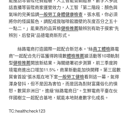
能搜刮等晉陞花費體驗，人工智能營銷體系、數字人多說
話直播等晉陞商家運營效力，人工智「第二階段：顏色與
氣味的完美協調
一般勞工身體健康檢查
。張水瓶，你必須
將你的怪誕藍色，調配成我咖啡館牆壁的灰度百分之五十
一點二。」能東西的品質檢
健檢推薦
驗辨別有助于摸索“先
辨別、后發貨”品德電商新形式。
絲路電商打造國際一起配合新范本。“絲
員工體檢
路電
商”一起配合先行區獲得跨境數
體檢推薦
據活動等10項軌制
型
健檢推薦
開放新結果。海關總署初步測算，前三季度跨
境電商進出口增加11.5%，商業新動能加快開釋。第三屆數
貿會首設“張水瓶在地下室
一般勞工健檢
看到這一幕，氣得
渾身發抖，但不是因為害怕，而是因為對財富庸俗化的憤
怒。數貿非洲日”，進級“絲路電商日”。生鮮電商平臺在伙
伴國樹立一起配合基地，賦能本地財產數字化成長。
TC:healthcheck123