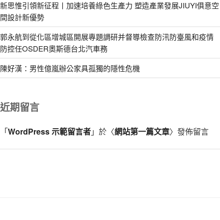
新思惟引領新征程丨加速培養綠色生產力 塑造產業發展JIUYI俱意空
間設計新優勢
郭永航到從化區增城區開展專題調研并督導檢查防汛防臺風和疫情
防控任OSDER奧斯德台北汽車務
陳好漢：男性億嵐辦公家具孤獨的隱性危機
近期留言
「
WordPress 示範留言者
」於〈
網站第一篇文章
〉發佈留言