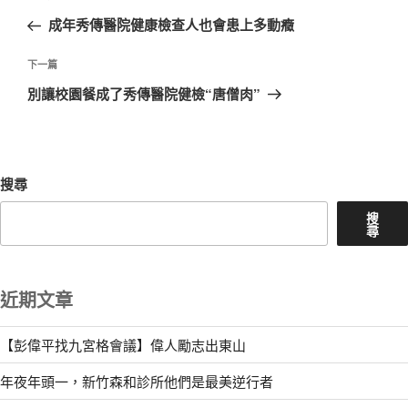
章
一
成年秀傳醫院健康檢查人也會患上多動癥
導
篇
覽
文
下
下一篇
章
一
別讓校園餐成了秀傳醫院健檢“唐僧肉”
篇
文
章
搜尋
搜
尋
近期文章
【彭偉平找九宮格會議】偉人勵志出東山
年夜年頭一，新竹森和診所他們是最美逆行者