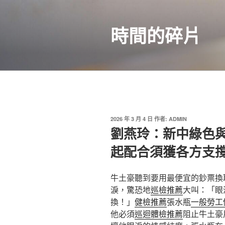
跳
至
時間的碎片
主
要
內
容
發
2026 年 3 月 4 日
作者:
ADMIN
佈
劉燕玲：新中綠色
於
起配合須獲各方支
牛土豪聽到要用最便宜的鈔票換
淚，驚恐地
巡檢推薦
大叫：「眼
換！」
健檢推薦
張水瓶
一般勞工
他必須
巡迴體檢推薦
阻止牛土豪