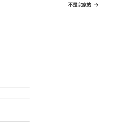
篇
不是宗家的
文
章