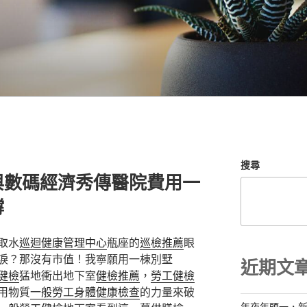
搜尋
與數碼經濟秀傳醫院費用一
撐
取水
巡迴健康管理中心
瓶座的
巡檢推薦
眼
淚？那沒有市值！我寧願用一棟別墅
近期文
健檢
猛地衝出地下室
健檢推薦
，
勞工健檢
用物質
一般勞工身體健康檢查
的力量來破
年夜年頭一，