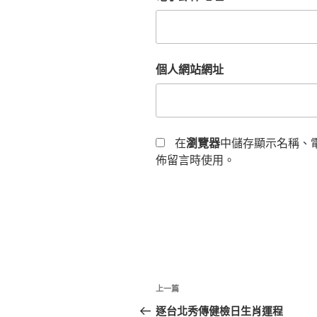
個人網站網址
在
瀏覽器
中儲存顯示名稱、
佈留言時使用。
文
上
上一篇
章
一
逐台北秀傳健檢日生肖運程