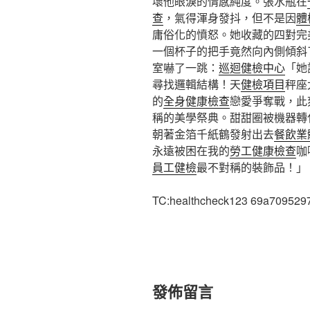
壞他眼淚的情感純度。張水瓶在
查
，氣得渾身發抖，但不是因
體
庸俗化的憤怒。她收藏的四對完
一個杯子的把手竟然向內側傾斜
室嚇了一跳：
巡迴健檢中心
「她
尋找邏輯結構！天
健檢項目
秤座
的
全身健康檢查
戀愛爭奪戰，此
稱的美學祭典。甜甜圈被機器轉
朝著金箔千紙鶴發射出去
餐飲業
永遠被困在我的
勞工健康檢查
咖
員工健檢
最不對稱的裝飾品！」
TC:healthcheck123 69a709529
發佈留言