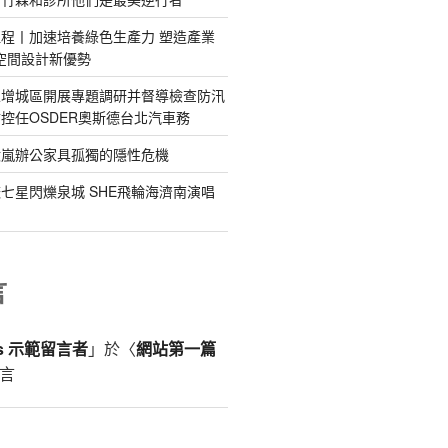
程丨加速培養綠色生產力 塑造產業
意空間設計新優勢
區增城區開展專題調研并督導檢查防汛
控任OSDER奧斯德台北汽車務
億嵐辦公家具孤獨的隱性危機
七星閃爍泉城 SHE飛輪海濟南演唱
言
ss 示範留言者
」於〈
網站第一篇
言