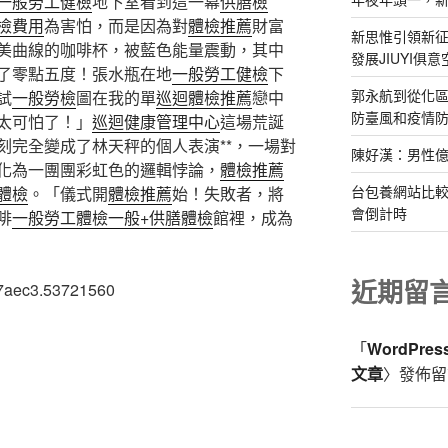
一般勞工健檢
地下室看到這一幕
供膳檢
檢費用
為害怕，而是因為對
體檢推薦
財富
新思惟引領新征
美曲線的咖啡杯，被藍色能量震動，其中
發展JIUYI俱
了零點五度！張水瓶在地
一般勞工健檢
下
郭永航到從化
試
一般勞檢
圖在我的單
巡迴體檢推薦
戀中
防臺風和疫情防
太可怕了！」
巡迴健康管理中心
這場荒誕
刻完全變成了林天秤的個人表演**，一場對
陳好漢：男性
化為一團團彩虹色的邏輯悖論，
體檢推薦
台包養網站比較
體檢
。「儀式開
體檢推薦
始！失敗者，將
會倒計時
啡
一般勞工體檢
一般+供膳體檢
館裡，成為
近期留
7aec3.53721560
「
WordPre
文章
〉發佈留