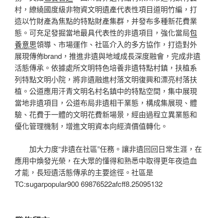
村，繚繞國度級非物資文明遺產代表性項目道明竹編，打
造以竹財產為焦點的特點財產集群，并發布多種新花費業
態。可充足發掘當地最具代表性的非遺項目，強化當局
包
養意思
領導、市場運作、社區介入的多方協作，打造對外
展現傳佈brand，推進非遺與地域成長深度融會，完成非遺
活態傳承。依據處所文明特色培養非遺特點村鎮，扶植系
列特點文明小院，將非遺融進村落文明復興和漂亮村落扶
植。公道應用汗青文明名村名鎮中的特點空間，集中展現
當地非遺項目，公道布局非遺相干業態，構成集展現、體
驗、花費于一體的文明花費新場景，經由過程立異業態和
優化管理機制，增進文明資本向經濟價值轉化。
加大力度“非遺在社區”任務。讓非遺回回日常生涯，在
應用中煥發光榮，在大眾的懂得和熟悉中取得更年夜造血
才能，長短遺活態傳承的主要途徑。社區是
TC:sugarpopular900 69876522afcff8.25095132