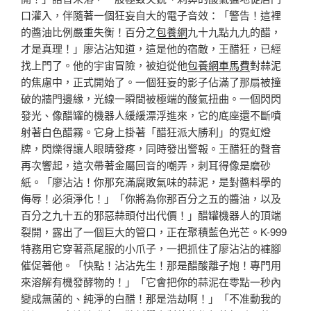
口灌入，伴隨著一個狂妄自大的電子音效：「警告！這裡
的醬油比例嚴重失衡！百分之
包養網
九十九點九九的醋，
才是真理！」廖沾沾知道，這是他的宿敵，王醋狂，已經
找上門了。他的宇宙冒險，被迫從他
包養網車馬費
對蒜泥
的焦慮中，正式開始了。一個狂妄的影子佔滿了那扇被撞
破的牆門邊緣，光線一瞬間被極端的酸氣扭曲。一個閃閃
發光、像醋罐的機器人緩緩漂浮進來，它的底座還不斷噴
射著白色醋霧。它身上掛著「醋狂派大勝利」的霓虹燈
牌，閃爍得讓人眼睛發疼，同時發出警報。王醋狂的聲音
再次響起，這次帶著金屬回音的嘲弄，刺耳得像是磨砂
紙。「廖沾沾！你那充滿腐敗氣味的蒜泥，是對醬料學的
侮辱！必須淨化！」「你將為你那百分之五的醬油，以及
百分之九十五的邪惡蒜頭付出代價！」醋罐機器人的頂端
裂開，露出了一個巨大的管口，正在聚積藍色光芒。K-999
特務用它穿著燕尾服的小爪子，一把抓住了廖沾沾的褲腳
催促著他。「快點！沾沾先生！那是醋酸離子炮！專門用
來溶解有機發酵物的！」「它會把你的蒜泥在零點一秒內
變成無菌的、純淨的白醋！那是浩劫啊！」「不准動我的