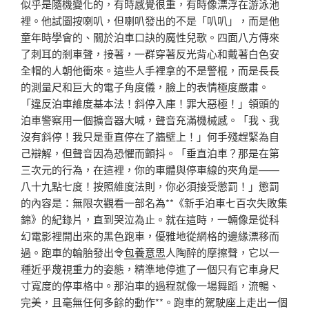
似乎是隨機變化的，有時感覺很重，有時像漂浮在游泳池
裡。他試圖按喇叭，但喇叭發出的不是「叭叭」，而是他
童年時學會的、關於泊車口訣的魔性兒歌。四面八方傳來
了刺耳的剎車聲，接著，一群穿著反光背心和戴著白色安
全帽的人朝他衝來。這些人手裡拿的不是警棍，而是長長
的測量尺和巨大的電子角度儀，臉上的表情極度嚴肅。
「違反泊車維度基本法！斜停入庫！罪大惡極！」領頭的
泊車警察用一個擴音器大喊，聲音充滿機械感。「我、我
沒有斜停！我只是垂直停在了牆壁上！」何手殘趕緊為自
己辯解，但聲音因為恐懼而顫抖。「垂直泊車？那是在第
三次元的行為，在這裡，你的車體與停車線的夾角是——
八十九點七度！按照維度法則，你必須接受懲罰！」懲罰
的內容是：無限次觀看一部名為**《新手泊車七百次失敗集
錦》的紀錄片，直到哭泣為止。就在這時，一輛像是從科
幻電影裡開出來的黑色跑車，優雅地從網格的邊緣漂移而
過。跑車的輪胎發出令
包養意思
人陶醉的摩擦聲，它以一
種近乎蔑視重力的姿態，精準地停進了一個只有它車身尺
寸寬度的停車格中。那泊車的過程就像一場舞蹈，流暢、
完美，且毫無任何多餘的動作**。跑車的駕駛座上走出一個