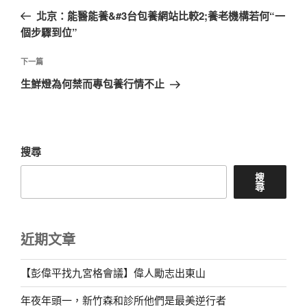
章
一
北京：能醫能養&#3台包養網站比較2;養老機構若何“一
導
篇
個步驟到位”
覽
文
章
下
下一篇
一
生鮮燈為何禁而專包養行情不止
篇
文
章
搜尋
搜
尋
近期文章
【彭偉平找九宮格會議】偉人勵志出東山
年夜年頭一，新竹森和診所他們是最美逆行者