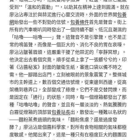
受到**「溫和的震動」**，以助其在精神上達到圓滿。就在
廖沾沾專注於與蒜泥進行心靈交流時，外面的世界開
包養
網
始發出一些不對勁的信號。
包養條件
首先是聲音。街上
所有的汽車喇叭同時發出了一個持續不斷、低沉且潮濕的
「咕嚕——咕嚕——」聲。這聲音不是引擎聲，也不是正
常的鳴笛聲，而像是一個巨大的、消化不良的胃在哀嚎。
廖沾沾皺著眉頭，這嚴重干擾了他蒜泥的「寧靜冥想」。
他決定出去看個究竟，順手從桌上拿了一張髒兮兮的，印
著《沾醬秘笈》封面的皺衛生紙，塞進口袋以備不時之
需。他一腳踏出店門，立刻被眼前的景象震驚了。整條城
市的主幹道上，數百個交通信號燈，從東邊到西邊，從高
架橋到巷弄口，全部變成了綠燈。它們不是交替閃爍，而
是固定在「通行」的狀態，同時，每一個燈箱都發出了那
種「咕嚕咕嚕」的聲音，並且有一層淡淡的、熱氣騰騰的
白霧從燈箱的頂部冒
包養站長
出，散發出一種難以名狀的
——麵粉蒸煮過頭的氣味。「麵粉焦慮？還是過度發
酵？」廖沾沾是個醬料學家，對所有食物相關的氣味都極
度敏感。他聞出來了，這是一種只有在極度巨大的麵團因