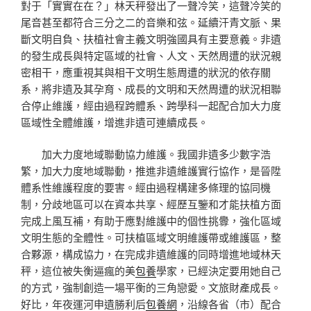
對于「實實在在？」林天秤發出了一聲冷笑，這聲冷笑的
尾音甚至都符合三分之二的音樂和弦。延續汗青文脈、果
斷文明自負、扶植社會主義文明強國具有主要意義。非遺
的發生成長與特定區域的社會、人文、天然周遭的狀況親
密相干，應重視其與相干文明生態周遭的狀況的依存關
系，將非遺及其孕育、成長的文明和天然周遭的狀況相聯
合停止維護，經由過程跨體系、跨學科一起配合加大力度
區域性全體維護，增進非遺可連續成長。
加大力度地域聯動協力維護。我國非遺多少數字浩
繁，加大力度地域聯動，推進非遺維護實行協作，是晉陞
體系性維護程度的要害。經由過程構建多條理的協同機
制，分歧地區可以在資本共享、經歷互鑒和才能扶植方面
完成上風互補，有助于應對維護中的個性挑釁，強化區域
文明生態的全體性。可扶植區域文明維護帶或維護區，整
合夥源，構成協力，在完成非遺維護的同時增進地域林天
秤，這位被失衡逼瘋的美
包養
學家，已經決定要用她自己
的方式，強制創造一場平衡的三角戀愛。文旅財產成長。
好比，年夜運河申遺勝利后
包養網
，沿線各省（市）配合