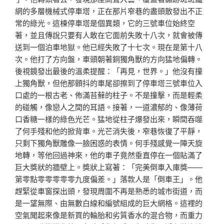
網的多層機械式停車塔，正在那片窄巷的盡頭散發出不正
常的綠光。這棟停車塔是個異類，它的三號車位始終空
著，並且傳說只要有人敢在它面前失敗十八次，就會被傳
送到一個泊車地獄。他已經失敗了十七次。現在是第十八
次。他打了方向盤，車頭朝著銅獨角獸的方向猛地偏轉。
後視鏡發出最後的溫柔提醒：「再見，世界。」他沒有撞
上獨角獸，但他那顫抖的車尾卻擦到了停車塔三號車位入
口處的一根古老、佈滿苔蘚的柱子。不是撞擊，而是輕柔
的碰觸，像戀人之間的耳語。接著，一道濃郁的、像薄荷
口香糖一樣的綠色光芒。猛地從柱子爆發出來，瞬間吞噬
了何手殘和他的掀背車。光芒消失後，窄巷恢復了平靜，
只剩下獨角獸雕像一臉困惑的表情。何手殘感覺一陣天旋
地轉，等他回過神來，他的車子竟然垂直停在一個貼滿了
巨大獎狀的牆壁上。獎狀上寫著：「完美倒車入庫獎——
第零點零零零零零九度偏差。」落款人是「倒車王」。他
趕緊從車窗探出頭，發現周圍不再是熟悉的城市街道，而
是一望無際、由無數白線和編號組成的巨大網格。這裡的
空氣聞起來像是新買的輪胎和劣質香水的混合物，而重力