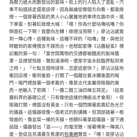
為壓力過大而散發出的氣味。街上的行人陷入了混亂。汽
車不知道該走還是該停，因為無論從哪個方向看，都是綠
燈。一個穿著西裝的男人小心翼翼地把車停在路中央，搖
下車窗，對著紅綠燈大喊：「喂！你為什麼咕嚕咕嚕？你
倒是紅一下啊！我要向左轉！綠燈沒用啊！」廖沾沾感覺
到一陣心悸。這種氣味，這種不祥的「咕嚕」聲，與他兒
時聽到的家傳預言不謀而合。他想起家傳《沾醬秘笈》裡
記載的第一句：「當世間萬物的交通都被麵皮的氣味籠
罩，且燈號恒綠、聲如湯沸時，便是宇宙水餃臨界點到來
之時。」「七點五個地球年…怎麼這麼快？」廖沾沾猛地
衝回店裡，衝到後廚，打開了一個藏在舊冰櫃後面的暗
門。暗門裡放著一個老舊的、像是古代金屬保險箱的東
西。他輸入了密碼：「一醬二醋三油四辣五蒜泥」（這是
醬料界的基礎公式，只有像他這樣的傳統派才會用）。保
險箱打開，裡面沒有黃金，只有一個閃爍著詭異紅色光芒
的儀器。這儀器很像一個老式的對講機，但頂部插著一根
彎曲的、像韭菜一樣的天線。他顫抖著拿起儀器，按下通
話鈕。儀器發出「滋——」的電流聲，接著傳來一陣高八
度、急促且充滿養生焦慮的
包養網
聲音。「喂！是廖沾沾