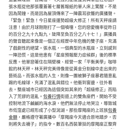
張水瓶從他那張覆蓋著七層舊報紙的單人床上驚醒，不是
因為鬧鐘，而是因為屋頂傳來了一陣震耳欲聾的廣播聲。
「緊急！緊急！今日星座運勢超級大修正！所有天秤座請
注意！由於月球剛剛打了一個噴嚏，您的戀愛機率從昨日
的百分之九十九點九，陡降至負百分之八十七！」廣播員
的聲音聽起來像是一個正在經歷中年危機的雙子座，充滿
了戲劇性的絕望。張水瓶，一個典型的水瓶座，立刻感到
一陣恐慌，這是他患有「星座預報壓力症候群」後的標準
反應。他單戀著住在隔壁棟、經營一家「平衡美學」咖啡
館的林天秤。林天秤完美得像是從黃金分割線中走出來的
藝術品。而張水瓶的人生，則像一團被獅子座暴君隨意亂
踢的毛線球，充滿了混亂與錯位。他衝到窗邊，往外看
去。整座城市已經因為這個突如其來的「超級修正」而陷
入了荒謬的混亂。
包養行情
街道上的雙魚座們，開始不受
控制地流下鹹鹹的海水淚，他們無法停止地哭泣，導致城
市低窪處已經形成了小型潟湖。那些摩羯座的上班族
包養
金額
，嚴格遵守著廣播中「摩羯座今天適合原地踏步，否
則將失去襪子」的指令。數百名西裝筆挺的摩羯座正整齊