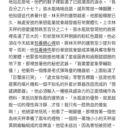
地站在原地，他們的鞋子裡裝滿了已經潮濕的淚水。「負
百分之八十七？」張水瓶喃喃自語，感到胃部一陣翻騰，
他知道這代表著什麼。林天秤的運勢越差，他那股積壓已
久、無處安放的單戀能量就會越發瘋狂地實體化。上次林
天秤的戀愛運勢跌至百分之二十，張水瓶就發現他的廚房
裡長滿了巨大的、形狀是林天秤側臉的粉紅色蘑菇。他必
須在今天結束
包養網心得
前，將林天秤的運勢至少提升到
零。否則，他
包養條件
那份單戀就會變成某種具備攻擊性
的實體。他緊張地跑進他堆滿了星座圖表和過期甜甜圈的
地下室，那裡放著他的秘密武器。「我需要星象學輔助
儀！」他衝到一個像是老式彈珠臺的機器前，上面貼滿了
「巨蟹座已哭」、「處女座勿碰」等警告標籤。這是他用
廢棄的唱片機和一個不知名的外星計算器改造而成的「情
感調節器」。他必須輸入一種極具感染力的正面情緒作為
燃料，來抵抗那負面的運勢波。「水瓶座的優勢，就是超
脫一切的理性與冷靜…才怪！我只有一腔熱血的傻氣
啊！」他絕望地低吼。他看了一眼腳邊。那裡放著一個他
為林天秤準備了兩年的禮物：一個用一萬塊小小的天秤座
黃銅齒輪組成的音樂盒。他從未送出，因為害怕被拒絕。