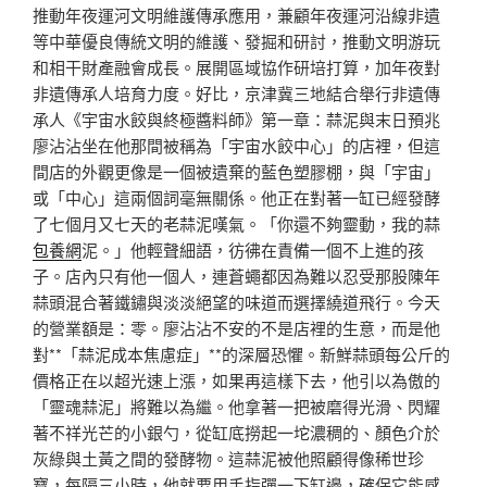
推動年夜運河文明維護傳承應用，兼顧年夜運河沿線非遺
等中華優良傳統文明的維護、發掘和研討，推動文明游玩
和相干財產融會成長。展開區域協作研培打算，加年夜對
非遺傳承人培育力度。好比，京津冀三地結合舉行非遺傳
承人《宇宙水餃與終極醬料師》第一章：蒜泥與末日預兆
廖沾沾坐在他那間被稱為「宇宙水餃中心」的店裡，但這
間店的外觀更像是一個被遺棄的藍色塑膠棚，與「宇宙」
或「中心」這兩個詞毫無關係。他正在對著一缸已經發酵
了七個月又七天的老蒜泥嘆氣。「你還不夠靈動，我的蒜
包養網
泥。」他輕聲細語，彷彿在責備一個不上進的孩
子。店內只有他一個人，連蒼蠅都因為難以忍受那股陳年
蒜頭混合著鐵鏽與淡淡絕望的味道而選擇繞道飛行。今天
的營業額是：零。廖沾沾不安的不是店裡的生意，而是他
對**「蒜泥成本焦慮症」**的深層恐懼。新鮮蒜頭每公斤的
價格正在以超光速上漲，如果再這樣下去，他引以為傲的
「靈魂蒜泥」將難以為繼。他拿著一把被磨得光滑、閃耀
著不祥光芒的小銀勺，從缸底撈起一坨濃稠的、顏色介於
灰綠與土黃之間的發酵物。這蒜泥被他照顧得像稀世珍
寶，每隔三小時，他就要用手指彈一下缸邊，確保它能感