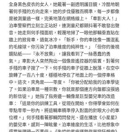
全身黑色皮衣的女人，她戴著一副透明護目鏡，冷酷地朝
著何手殘的方向走來。她的步伐優雅而精準，每一步都像
是被測量過一樣，完美地落在網格線上。「車影大人！」
泊車警察們立刻立正站好，連測量尺都顫抖著不敢發出聲
音。她走到何手殘面前，輕蔑地掃了一眼他那輛垂直貼在
牆上的掀背車，語氣冰冷。「新手，你的車技像一團混亂
的毛線球。你污染了泊車維度的純粹性。」「但你的後視
鏡貼紙——『永不放棄』，讓我看到了一絲愚蠢的勇
氣。」車影大人突然掏出一個像是遙控器的裝置，對著何
手殘的車子按了一下。何手殘的車子從牆上脫落，在空中
旋轉了一百八十度，穩穩地停在了地面上的一個停車格
中。這次，夾角是——零度。「你被分配給我的泊車學徒
了。如果泊車是一種宗教，你就是那個連方向盤都沒摸過
的新信徒。」她指了指旁邊一輛像是巨型嬰兒車的改造
車：「這是你的訓練工具，從現在開始，你得學會如何在
零點零零一秒內，將這輛車精準停入對面的針眼大小的車
位裡。」何手殘看著那輛閃閃發光、還在播放《小星星》
的嬰兒車，感到一陣眩暈。泊車維度的生活，比他想象中
還要無理頭一百萬倍。《失控的星座運勢與單戀狂想曲》