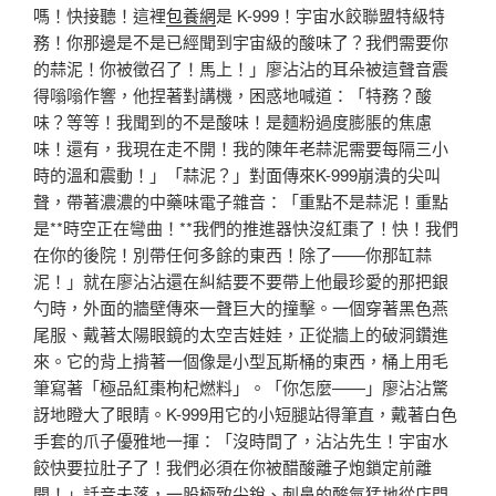
嗎！快接聽！這裡
包養網
是 K-999！宇宙水餃聯盟特級特
務！你那邊是不是已經聞到宇宙級的酸味了？我們需要你
的蒜泥！你被徵召了！馬上！」廖沾沾的耳朵被這聲音震
得嗡嗡作響，他捏著對講機，困惑地喊道：「特務？酸
味？等等！我聞到的不是酸味！是麵粉過度膨脹的焦慮
味！還有，我現在走不開！我的陳年老蒜泥需要每隔三小
時的溫和震動！」「蒜泥？」對面傳來K-999崩潰的尖叫
聲，帶著濃濃的中藥味電子雜音：「重點不是蒜泥！重點
是**時空正在彎曲！**我們的推進器快沒紅棗了！快！我們
在你的後院！別帶任何多餘的東西！除了——你那缸蒜
泥！」就在廖沾沾還在糾結要不要帶上他最珍愛的那把銀
勺時，外面的牆壁傳來一聲巨大的撞擊。一個穿著黑色燕
尾服、戴著太陽眼鏡的太空吉娃娃，正從牆上的破洞鑽進
來。它的背上揹著一個像是小型瓦斯桶的東西，桶上用毛
筆寫著「極品紅棗枸杞燃料」。「你怎麼——」廖沾沾驚
訝地瞪大了眼睛。K-999用它的小短腿站得筆直，戴著白色
手套的爪子優雅地一揮：「沒時間了，沾沾先生！宇宙水
餃快要拉肚子了！我們必須在你被醋酸離子炮鎖定前離
開！」話音未落，一股極致尖銳、刺鼻的酸氣猛地從店門