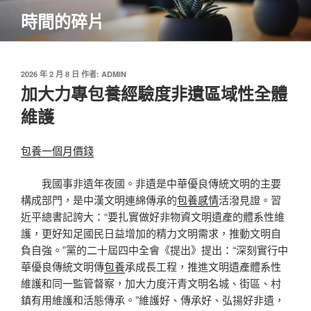
跳
時間的碎片
至
主
要
內
發
2026 年 2 月 8 日
作者:
ADMIN
佈
加大力專包養經驗度非遺區域性全體
容
於
維護
包養一個月價錢
我國事非遺年夜國。非遺是中華優良傳統文明的主要
構成部門，是中漢文明連綿傳承的
包養感情
活潑見證。習
近平總書記誇大：“要扎實做好非物資文明遺產的體系性維
護，更好知足國民日益增加的精力文明需求，推動文明自
負自強。”黨的二十屆四中全會《提出》提出：“深刻實行中
華優良傳統文明傳
包養
承成長工程，推進文明遺產體系性
維護和同一監管督察，加大力度汗青文明名城、街區、村
鎮有用維護和活態傳承。”維護好、傳承好、弘揚好非遺，