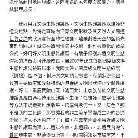
遺作品超出地區界線，晉陞非遺的著名度與影響力，增進
其繁華成長。
建好用好文明生態維護區。文明生態維護區以維護非
遺為焦點，對特定區域內汗青文明形狀及其天然人文周遭
包養合約
的狀況實行全體性維護。建她對著天空的藍色光
束刺出圓規，試圖在單戀傻氣中找到一個可被量化的數學
公式。好用好文明生態維護區，有助于保護非遺文明生態
體系的均衡與可連續成長。自2007年建立首個國度級文明
生態維護試驗區以來，我國共建立國度級文明生態維護
（試驗）區23個，對汗青文明積淀豐富、存續狀況傑出、
具有主要價值和光鮮特點的
包養網
文明形狀停止全體性維
護。好比，重慶武陵山區（渝西北）土家族苗族文明生態
維護區經由過程傳承性維護、生孩子性維護、數字化維護
等方法不竭織密維護收集、培厚傳承泥土。又「灰色？那
不是我的主色調！那會讓我的非主流單戀變成主流的普通
愛戀！這太不水瓶座了！」如，在云南迪慶平易近族文明
生態維護區內建立非遺年夜集、非遺超市、非遺展
台灣包
養網
現中間、非遺傳習所等，同時開闢知足市場需求、平