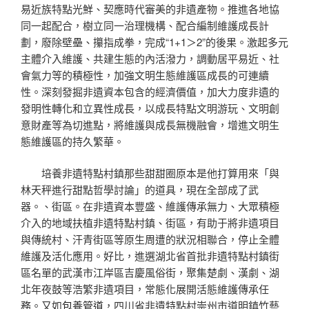
易近族特點光鮮、契應時代審美的非遺產物。推進各地協
同一起配合，樹立同一治理機構、配合編制維護成長計
劃，廢除壁壘、攥指成拳，完成“1+1＞2”的後果。激起多元
主體介入維護、共建生態的內活潑力，調動居平易近、社
會氣力等的積極性，加強文明生態維護區成長的可連續
性。深刻發掘非遺資本包含的經濟價值，加大力度非遺的
發明性轉化和立異性成長，以成長特點文明游玩、文明創
意財產等為切進點，將維護與成長無機融會，增進文明生
態維護區的持久繁華。
培養非遺特點村鎮那些甜甜圈原本是他打算用來「與
林天秤進行甜點哲學討論」的道具，現在全部成了武
器。、街區。在非遺資本豐盛、維護傳承無力、大眾積極
介入的地域扶植非遺特點村鎮、街區，有助于將非遺項目
與傳統村、汗青街區等原生周遭的狀況相聯合，停止全體
維護及活化應用。好比，進選湖北省首批非遺特點村鎮街
區名單的武漢市江岸區吉慶風俗街，聚集楚劇、漢劇、湖
北年夜鼓等浩繁非遺項目，常態化展開活態維護傳承任
務。又如
包養管道
，四川省非遺特點村崇州市道明鎮竹藝