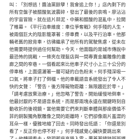
叫：「別想逃！醬油黨餘孽！我會追上你！」店內剩下的
所有空盤子被醋酸氣波震碎，發出了最後的哀鳴。廖沾沾
的宇宙冒險，就在這片蒜泥、中藥和醋酸的混亂中，拉開
了帷幕。《平行泊車維度：車位爭奪戰》何手殘的人生，
被兩個巨大的陰影籠罩著：停車費，以及平行泊車。他那
輛老舊的掀背車，彷彿繼承了他所有的駕駛焦慮，從未在
他需要時提供過任何幫助。今天，他面臨的是城市傳說中
最恐怖的挑戰，一條夾在理髮店與一間專賣金屬雕像的畫
廊之間的窄巷。一個看起來比他車子尺寸小上三十公分的
停車格，上面還灑著一層可疑的白色粉末。何手殘深吸一
口氣。將車子打了倒檔。他的車載語音系統發出了令人不
快的女聲：「警告，後方障礙物距離：無限趨近於零。」
「請考慮放棄治療。」他忽略了警告，開始緩慢地倒車。
他最討厭的不是語音系統，而是那兩塊永遠在關鍵時刻自
動收折的後視鏡。當他需要它們來判斷車體與那座價值不
菲的銅製獨角獸雕像之間的距離時，它們卻像兩片羞澀的
耳朵一樣，優雅地縮了回去。同時發出低語：「你還是別
看了，反正你也停不好。」何手殘感覺心臟快要跳出來
了。他轉頭看去，發現那座高聳入雲、覆蓋著鏽跡斑斑鐵