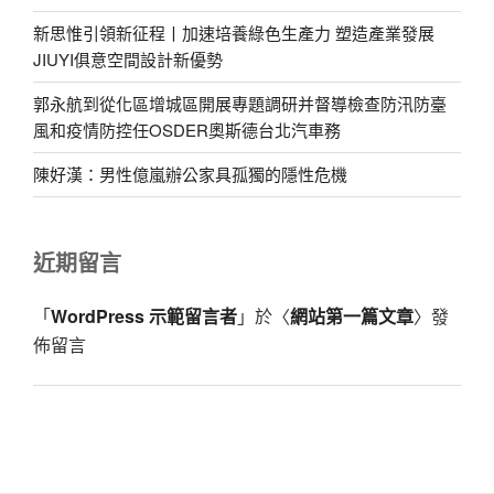
新思惟引領新征程丨加速培養綠色生產力 塑造產業發展
JIUYI俱意空間設計新優勢
郭永航到從化區增城區開展專題調研并督導檢查防汛防臺
風和疫情防控任OSDER奧斯德台北汽車務
陳好漢：男性億嵐辦公家具孤獨的隱性危機
近期留言
「
WordPress 示範留言者
」於〈
網站第一篇文章
〉發
佈留言