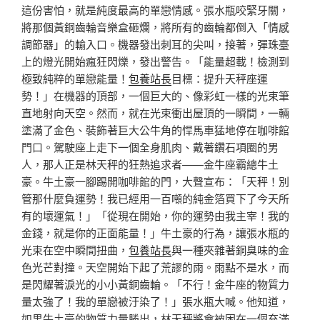
這份害怕，就是純度最高的單戀情感。張水瓶咬緊牙關，
將那個黃銅齒輪音樂盒砸爛，將所有的齒輪都倒入「情感
調節器」的輸入口。機器發出刺耳的尖叫，接著，彈珠臺
上的燈光開始瘋狂閃爍，發出警告。「能量超載！檢測到
極致純粹的單戀能量！
包養站長
目標：提升天秤座運
勢！」在機器的頂部，一個巨大的、像彩虹一樣的光束筆
直地射向天空。然而，就在光束衝出屋頂的一瞬間，一輛
塗滿了金色、裝飾著巨大公牛角的悍馬車猛地停在咖啡館
門口。駕駛座上走下一個全身肌肉、戴著鑽石項圈的男
人，那人正是林天秤的狂熱追求者——金牛座霸總牛土
豪。牛土豪一腳踢開咖啡館的門，大聲宣布：「天秤！別
管那什麼負運勢！我已經用一百噸的純金箔買下了今天所
有的壞運氣！」「從現在開始，你的運勢由我主宰！我的
金錢，就是你的正面能量！」牛土豪的行為，讓張水瓶的
光束在空中瞬間扭曲，
包養站長
與一種夾雜著銅臭味的金
色光芒對撞。天空開始下起了荒謬的雨。雨點不是水，而
是閃耀著淚光的小小黃銅齒輪。「不行！金牛座的物質力
量太強了！我的單戀被汙染了！」張水瓶大喊。他知道，
如果牛土豪的物質力量勝出，林天秤將會被困在一個充滿