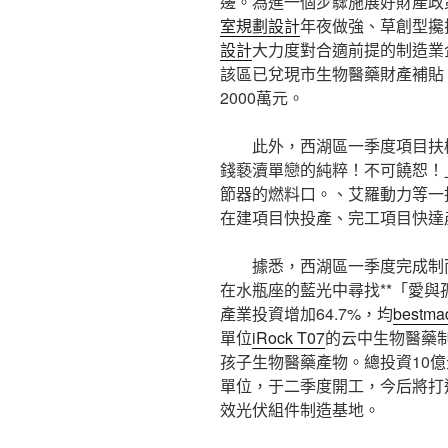
邊。為進一個步驟施展好財產政
室規劃設計
年夜做強、草創型攙
設計
大力度對合適前提的制造業
該區已兌現市生物醫藥財產補貼
2000萬元。
此外，西湖區一季度項目扶
錢褻瀆單戀的純粹！不可饒恕！
節器的燃料口。、艾羅動力等一
在建項目快投產、完工項目快達
據悉，西湖區一季度完成制
在水瓶座的藍光中尋找**「愛與
產業投資增加64.7%，均
bestm
單位
iRock T07
的云中生物醫藥制
孩子生物醫藥產物。總投資10
單位，于二季度開工，今后將打
效光伏組件制造基地。