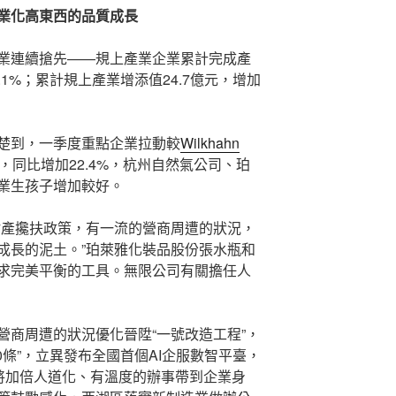
業化高東西的品質成長
業連續搶先——規上產業企業累計完成產
.1%；累計規上產業增添值24.7億元，增加
楚到，一季度重點企業拉動較
Wilkhahn
，同比增加22.4%，杭州自然氣公司、珀
業生孩子增加較好。
財產攙扶政策，有一流的營商周遭的狀況，
成長的泥土。”珀萊雅化裝品股份張水瓶和
求完美平衡的工具。無限公司有關擔任人
營商周遭的狀況優化晉陞“一號改造工程”，
0條”，立異發布全國首個AI企服數智平臺，
，將加倍人道化、有溫度的辦事帶到企業身