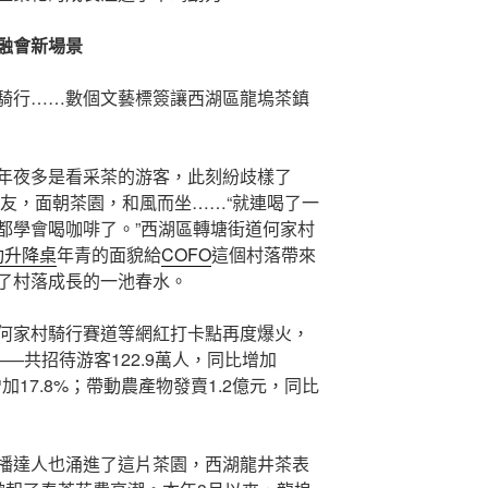
旅融會新場景
騎行……數個文藝標簽讓西湖區龍塢茶鎮
年夜多是看采茶的游客，此刻紛歧樣了
老友，面朝茶園，和風而坐……“就連喝了一
都學會喝咖啡了。”西湖區轉塘街道何家村
電動升降桌
年青的面貌給
COFO
這個村落帶來
了村落成長的一池春水。
何家村騎行賽道等網紅打卡點再度爆火，
—共招待游客122.9萬人，同比增加
加17.8%；帶動農產物發賣1.2億元，同比
播達人也涌進了這片茶園，西湖龍井茶表