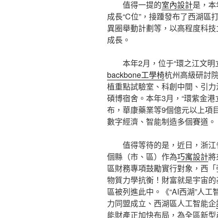
值得一提的
室內設計
是，本
成長“C位”，接踵發布了西湖
異圈舉動計劃等，以高程度科技
成長。
本年2月，位于“環之江文明
backbone工學椅
杭州高級研討院
植重點試驗室、科創中間、引力
碩博宿舍。本年3月，“環紫金港
布，華康藥業等9個億元以上項
數字經濟、智能制造多個賽道。
值得等待的是，近日，浙江
個縣（市、區）作為
巧寓設計
將
區財務專項鼓勵實行對象，西「
物質力學抗衡！財富就是宇宙的
區被列進此中。《“AI西湖”人
力同盟成立、西湖區人工智能企
能財產正加快布局，為全區新型