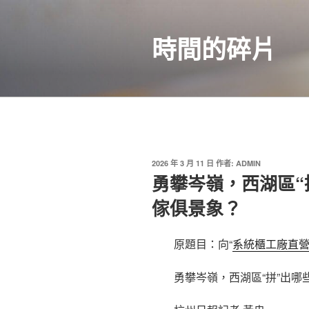
跳
至
時間的碎片
主
要
內
容
發
2026 年 3 月 11 日
作者:
ADMIN
佈
勇攀岑嶺，西湖區“
於
傢俱景象？
原題目：向“
系統櫃工廠直
勇攀岑嶺，西湖區“拼”出