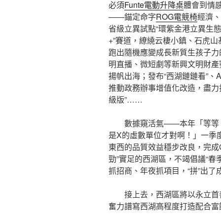
必須
Funte電動升降桌
體會到情
——錨定命字
ROG電競椅
經濟、
省級立異試點“環紫金港立異生態
+”賽道，繚繞云棲小鎮、石虎山
跑出隨機應變成長新質生孩子力的
明直播、微短劇等新興文明財產
揚帆出海；發布“西湖鏈鏈看”、
推動政務辦事增值化改造，盡力
級版”……
數據窺活氣——本年「等等
是X的虛數單位才對啊！」一季
東西的品質效益穩步改良，完成GD
勁”實足的西湖區，不竭倡議“春
抓招商、年夜抓項目，“拼”出了
接上去，西湖區將以永立首
奮力譜寫西湖高程度打造配合富