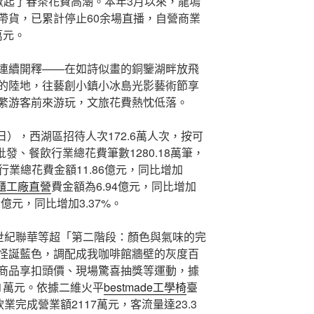
掀起了春茶花費高潮。本年3月以來，龍塢
帶貨，已累計停止60余場直播，自營商業
萬元。
連續開釋——在如詩似畫的銅鑒湖畔放飛
的陸地，往藝創小鎮小冰島光影藝術節享
繁游客前來游玩，文旅花費熱忱低落。
5日），西湖區招待人次172.6萬人次，按可
；批發、餐飲行業總花費筆數1280.18萬筆，
夜行業總花費金額11.86億元，同比增加
櫃工廠直營
費金額為6.94億元，同比增加
2億元，同比增加3.37%。
區世紀聯華等超「第二階段：顏色與氣味的完
怪誕藍色，調配成我咖啡館牆壁的灰度百
商品享扣頭價、現場驚喜抽獎等運動，據
.1萬元。依據二維火平
bestmade工學椅
臺
業完成營業額2117萬元，客流量達23.3