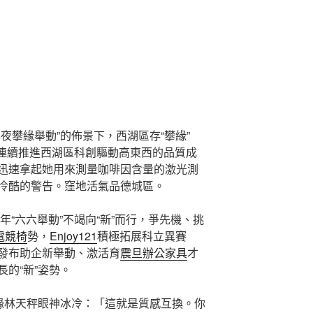
夜攀緣舉動”的佈景下，西湖區存“攀緣”
，連續推進西湖區科創驅動高東西的品質成
迅速拿起她用來測量咖啡因含量的激光測
冷酷的警告。窪地活氣品德城區。
年“六六舉動”不竭向“新”而行，爭先機、挑
蛇電競椅
勢，
Enjoy121
積極拓展科立異賽
發布助企新舉動、激活育
震旦辦公家具
才
的“新”姿勢。
攀緣林天秤眼神冰冷：「這就是質感互換。你