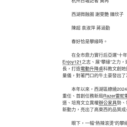
杭州日報記者 黃冉
西湖微融圈 謝雯艷 鐘欣子
陳超 袁淑萍 蔣涵勤
春好恰是攀緣時。
在全市鼎力實行后亞運“十年
Enjoy121
之志、展“攀緣”之力
長，打造
電動升降桌
科教文創她
量儀，對著門口的牛土豪發出了
本年以來，西湖區繚繞2024
重任、首創任務新局
Razer雷
道、培育文立異權
辦公家具
勢、
新動力，亮出了高東西的品質成長
眼下，一幅“熱辣滾燙”的