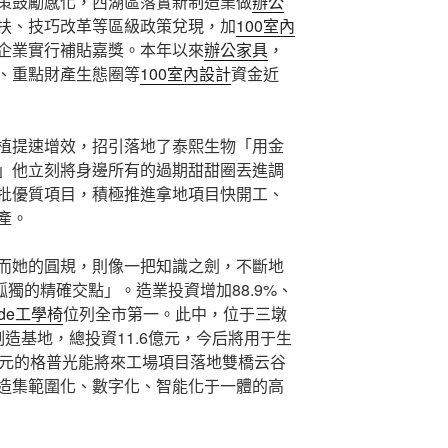
策鼓勵感化，西湖區落實新制造業做
辦公
扶、技巧改革等區級政策兌現，加
100室內
企業實行補貼嘉獎。本年以來
辦公家具
，
、重點財產生態圈等
100室內設計
資金近
植提速增效，招引落地了泰熙生物「用金
」他立刻將身邊所有的過期甜甜圈丟進調
批優質項目，積極推進拿地項目快開工、
產。
而她的圓規，則像一把知識之劍，不斷地
孤獨的精確交點」。造業投資增加88.9%、
ade工學椅
位列全市第一。此中，位于三墩
造基地，總投資11.6億元，今后將用于生
億元的格普光能將來工場項目落地雙橋云谷
造集範圍化、數字化、智能化于一體的高