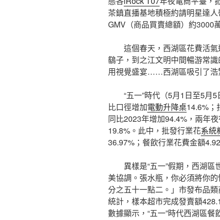
態各
iRock T07
年夜電商平臺，
茶鎮直播基地積極約請明星達人
GMV（商品買賣總額）約3000
這個春天，西湖區花費活氣
鷂子，到之江文明中間暢游常識
用視覺盛宴……西湖區吸引了浩
“五一”時代（5月1日至5月
比口徑增加
電動升降桌
14.6%
同比2023年增加94.4%，兩年
19.8%。此中，批發行業花
系統
36.97%；餐飲行業花費金額4.9
異樣是“五一”假期，西湖
美協調。張水瓶，你必須將你的
分之五十一點二。」市發布品類
統計，樣本超市完成發賣額428
數據顯示，“五一”時代西湖區餐飲