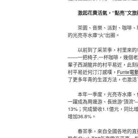
激起花費活氣，“點亮”文
茶園、音樂、派對、咖啡、
的光亮寺水庫“火”出圈。
以前到了采茶季，村里來的
——一把椅子,一杯咖啡，幾個
輩子西湖龍井的村平易近，此刻
村平易近何汀汀感嘆，
Funte
了更多年青的生涯方法，也激活
本年一季度，光亮寺水庫、
一躍成為周邊游、長途游“頂流”—
13%；完成營收1.1億元，同比增
增加36.8%。
春茶季，來自全國各地的直