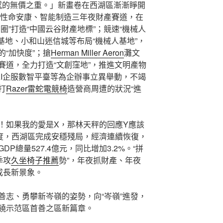
感的無價之重。」新畫卷在西湖區漸漸睜開
性命安康、智能制造三年夜財產賽道，在
圈”打造“中國云谷財產地標”；競速“機械人
基地、小和山迷信城等布局“機械人基地”，
“加快度”；搶
Herman Miller Aeron
灘文
賽道，全力打造“文創窪地”，推進文明產物
AI企服數智平臺等為企辦事立異舉動，不竭
打
Razer雷蛇電競椅
造營商周遭的狀況“進
！如果我的愛是X，那林天秤的回應Y應該
度，西湖區完成安穩殘局，經濟連續恢復，
P總量527.4億元，同比增加3.2%。“拼
季攻
久坐椅子推薦
勢”，年夜抓財產、年夜
成長新景象。
善志、勇攀新岑嶺的姿勢，向“岑嶺”進發，
饒示范區首善之區新篇章。