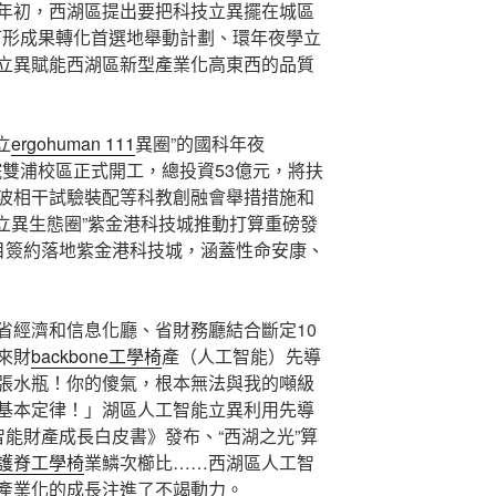
年初，西湖區提出要把科技立異擺在城區
區打形成果轉化首選地舉動計劃、環年夜學立
立異賦能西湖區新型產業化高東西的品質
立
ergohuman 111
異圈”的國科年夜
雙浦校區正式開工，總投資53億元，將扶
波相干試驗裝配等科教創融會舉措措施和
立異生態圈”紫金港科技城推動打算重磅發
目簽約落地紫金港科技城，涵蓋性命安康、
省經濟和信息化廳、省財務廳結合斷定10
來財
backbone工學椅
產（人工智能）先導
張水瓶！你的傻氣，根本無法與我的噸級
基本定律！」湖區人工智能立異利用先導
工智能財產成長白皮書》發布、“西湖之光”算
護脊工學椅
業鱗次櫛比……西湖區人工智
產業化的成長注進了不竭動力。