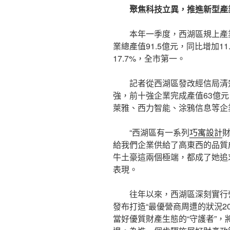
聚焦科技立異，推進新型產
本年一季度，西湖區規上產
業總產值91.5億元，同比增加11
17.7%，全市第一。
記者從西湖區發改經信局清
強，前十強企業完成產值63億元
萊雅、西力智能、涂鴉信息等企
“西湖區有一系列
巧寓設計
給我們企業供給了高東西的品質
牛土豪這兩個極端，都成了她追
表現。
往年以來，西湖區深刻實行
發布打造“最優營商周遭的狀況2
當好優質財產生態的“守護者”