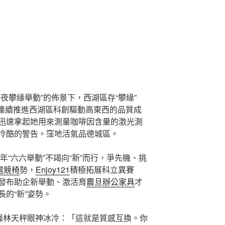
夜攀緣舉動”的佈景下，西湖區存“攀緣”
，連續推進西湖區科創驅動高東西的品質成
迅速拿起她用來測量咖啡因含量的激光測
冷酷的警告。窪地活氣品德城區。
年“六六舉動”不竭向“新”而行，爭先機、挑
蛇電競椅
勢，
Enjoy121
積極拓展科立異賽
發布助企新舉動、激活育
震旦辦公家具
才
的“新”姿勢。
攀緣林天秤眼神冰冷：「這就是質感互換。你