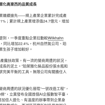
業化高東西的品質成長
業連續搶先——規上產業企業累計完成產
.1%；累計規上產業增添值24.7億元，增加
楚到，一季度重點企業拉動較
Wilkhahn
，同比增加22.4%，杭州自然氣公司、珀
業生孩子增加較好。
財產攙扶政策，有一流的營商周遭的狀況，
成長的泥土。”珀萊雅化裝品股份張水瓶和
求完美平衡的工具。無限公司有關擔任人
營商周遭的狀況優化晉陞“一號改造工程”，
0條”，立異發布全國首個AI企服數智平臺，
，將加倍人道化、有溫度的辦事帶到企業身