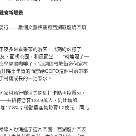
旅融會新場景
騎行……數個文藝標簽讓西湖區龍塢茶鎮
年夜多是看采茶的游客，此刻紛歧樣了
老友，面朝茶園，和風而坐……“就連喝了一
都學會喝咖啡了。”西湖區轉塘街道何家村
電動升降桌
年青的面貌給
COFO
這個村落帶來
了村落成長的一池春水。
何家村騎行賽道等網紅打卡點再度爆火，
—共招待游客122.9萬人，同比增加
加17.8%；帶動農產物發賣1.2億元，同比
播達人也涌進了這片茶園，西湖龍井茶表