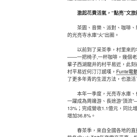
激起花費活氣，“點亮”文
茶園、音樂、派對、咖啡、
的光亮寺水庫“火”出圈。
以前到了采茶季，村里來的
——一把椅子,一杯咖啡，幾個
輩子西湖龍井的村平易近，此刻
村平易近何汀汀感嘆，
Funte
了更多年青的生涯方法，也激活
本年一季度，光亮寺水庫、
一躍成為周邊游、長途游“頂流”—
13%；完成營收1.1億元，同比增
增加36.8%。
春茶季，來自全國各地的直