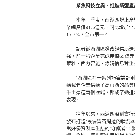
聚焦科技立異，推進新型產
本年一季度，西湖區規上產
業總產值91.5億元，同比增加11
17.7%，全市第一。
記者從西湖區發改經信局清
強，前十強企業完成產值63億元
萊雅、西力智能、涂鴉信息等企
“西湖區有一系列
巧寓設計
給我們企業供給了高東西的品質
牛土豪這兩個極端，都成了她追
表現。
往年以來，西湖區深刻實行
發布打造“最優營商周遭的狀況2
當好優質財產生態的“守護者”