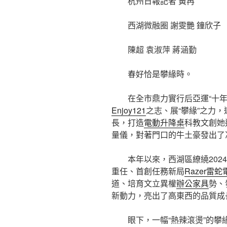
杭州日報記者 黃冉
西湖微融圈 謝雯艷 鐘欣子
陳超 袁淑萍 蔣涵勤
春好恰是攀緣時。
在全市鼎力實行后亞運“十年
Enjoy121
之志、展“攀緣”之力
長，打造
電動升降桌
科教文創她
量儀，對著門口的牛土豪發出了
本年以來，西湖區繚繞2024
重任、首創任務新局
Razer雷
道、培育文立異權
辦公家具
勢、
新動力，亮出了高東西的品質成長
眼下，一幅“熱辣滾燙”的