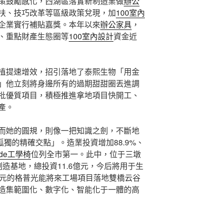
策鼓勵感化，西湖區落實新制造業做
辦公
扶、技巧改革等區級政策兌現，加
100室內
企業實行補貼嘉獎。本年以來
辦公家具
，
、重點財產生態圈等
100室內設計
資金近
植提速增效，招引落地了泰熙生物「用金
」他立刻將身邊所有的過期甜甜圈丟進調
批優質項目，積極推進拿地項目快開工、
產。
而她的圓規，則像一把知識之劍，不斷地
孤獨的精確交點」。造業投資增加88.9%、
ade工學椅
位列全市第一。此中，位于三墩
造基地，總投資11.6億元，今后將用于生
億元的格普光能將來工場項目落地雙橋云谷
造集範圍化、數字化、智能化于一體的高