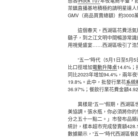
態各
iRock T07
年夜電商平臺，
茶鎮直播基地積極約請明星達人
GMV（商品買賣總額）約3000
這個春天，西湖區花費活氣
鷂子，到之江文明中間暢游常識
用視覺盛宴……西湖區吸引了浩
“五一”時代（5月1日至5月
比口徑增加
電動升降桌
14.6%
同比2023年增加94.4%，兩年
19.8%。此中，批發行業花
系統
36.97%；餐飲行業花費金額4.9
異樣是“五一”假期，西湖
美協調。張水瓶，你必須將你的
分之五十一點二。」市發布品類
統計，樣本超市完成發賣額428
數據顯示，“五一”時代西湖區餐飲