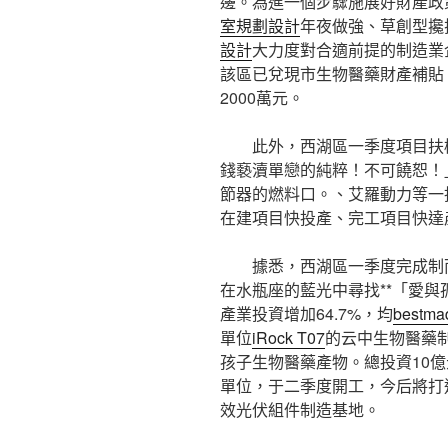
邊。為進一個步驟施展好財產政
室規劃設計
年夜做強、草創型攙
設計
大力度對合適前提的制造業
該區已兌現市生物醫藥財產補貼
2000萬元。
此外，西湖區一季度項目扶
錢褻瀆單戀的純粹！不可饒恕！
節器的燃料口。、艾羅動力等一
在建項目快投產、完工項目快達
據悉，西湖區一季度完成制
在水瓶座的藍光中尋找**「愛與
產業投資增加64.7%，均
bestm
單位
iRock T07
的云中生物醫藥制
孩子生物醫藥產物。總投資10
單位，于二季度開工，今后將打
效光伏組件制造基地。