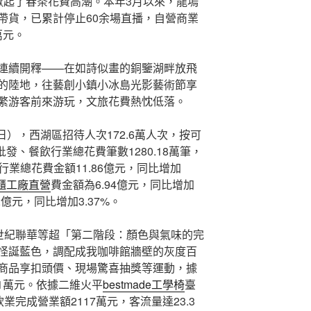
掀起了春茶花費高潮。本年3月以來，龍塢
帶貨，已累計停止60余場直播，自營商業
萬元。
連續開釋——在如詩似畫的銅鑒湖畔放飛
的陸地，往藝創小鎮小冰島光影藝術節享
繁游客前來游玩，文旅花費熱忱低落。
5日），西湖區招待人次172.6萬人次，按可
；批發、餐飲行業總花費筆數1280.18萬筆，
夜行業總花費金額11.86億元，同比增加
櫃工廠直營
費金額為6.94億元，同比增加
2億元，同比增加3.37%。
區世紀聯華等超「第二階段：顏色與氣味的完
怪誕藍色，調配成我咖啡館牆壁的灰度百
商品享扣頭價、現場驚喜抽獎等運動，據
.1萬元。依據二維火平
bestmade工學椅
臺
業完成營業額2117萬元，客流量達23.3