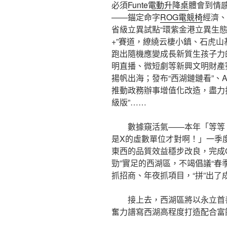
必須
Funte電動升降桌
體會到情
——錨定命字
ROG電競椅
經濟、
省級立異試點“環紫金港立異生態
+”賽道，繚繞云棲小鎮、石虎山
跑出隨機應變成長新質生孩子力的
明直播、微短劇等新興文明財產
揚帆出海；發布“西湖鏈鏈看”、
推動政務辦事增值化改造，盡力
級版”……
數據窺活氣——本年「等等
是X的虛數單位才對啊！」一季
東西的品質效益穩步改良，完成GD
勁”實足的西湖區，不竭倡議“春
抓招商、年夜抓項目，“拼”出了
接上去，西湖區將以永立首
奮力譜寫西湖高程度打造配合富