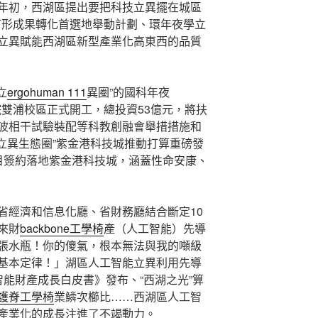
年初，西湖區提出要把科技立異擺在城區
區打形成果轉化首選地舉動計劃、環年夜學立
立異賦能西湖區新型產業化高東西的品質
立
ergohuman 111
異圈”的國科年夜
雙浦校區正式開工，總投資53億元，將扶
波相干試驗裝配等科教創融會舉措措施和
立異生態圈”紫金港科技城推動打算重磅發
目簽約落地紫金港科技城，涵蓋性命安康、
省經濟和信息化廳、省財務廳結合斷定10
來財
backbone工學椅
產（人工智能）先導
張水瓶！你的傻氣，根本無法與我的噸級
基本定律！」湖區人工智能立異利用先導
工智能財產成長白皮書》發布、“西湖之光”算
護脊工學椅
業鱗次櫛比……西湖區人工智
產業化的成長注進了不竭動力。