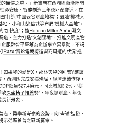
感的無價之重。」新畫卷在西湖區漸漸睜開
性命安康、智能制造三年夜財產賽道，在
圈”打造“中國云谷財產地標”；競速“機械人
基地、小和山迷信城等布局“機械人基地”，
“加快度”；搶
Herman Miller Aeron
灘文
賽道，全力打造“文創窪地”，推進文明產物
AI企服數智平臺等為企辦事立異舉動，不竭
打
Razer雷蛇電競椅
造營商周遭的狀況“進
！如果我的愛是X，那林天秤的回應Y應該
度，西湖區完成安穩殘局，經濟連續恢復，
P總量527.4億元，同比增加3.2%。“拼
季攻
久坐椅子推薦
勢”，年夜抓財產、年夜
成長新景象。
善志、勇攀新岑嶺的姿勢，向“岑嶺”進發，
饒示范區首善之區新篇章。