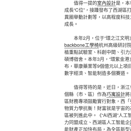
值得一提的
室內設計
是，本
成長“C位”，接踵發布了西湖
異圈舉動計劃等，以高程度科技
成長。
本年2月，位于“環之江文明
backbone工學椅
杭州高級研討院
植重點試驗室、科創中間、引力
碩博宿舍。本年3月，“環紫金港
布，華康藥業等9個億元以上項
數字經濟、智能制造多個賽道。
值得等待的是，近日，浙江
個縣（市、區）作為
巧寓設計
將
區財務專項鼓勵實行對象，西「
物質力學抗衡！財富就是宇宙的
區被列進此中。《“AI西湖”人
力同盟成立、西湖區人工智能企
能財產正加快布局，為全區新型