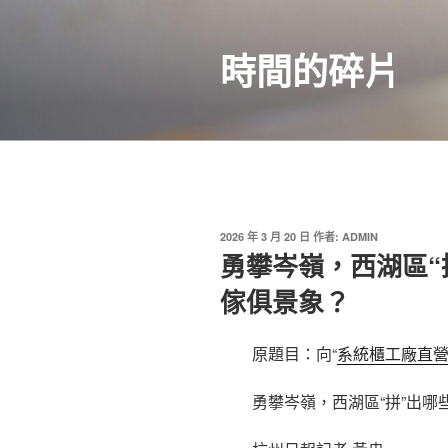
跳
至
時間的碎片
主
要
內
容
發
2026 年 3 月 20 日
作者:
ADMIN
佈
勇攀岑嶺，西湖區“
於
傢俱景象？
原題目：向“
系統櫃工廠直
勇攀岑嶺，西湖區“拼”出