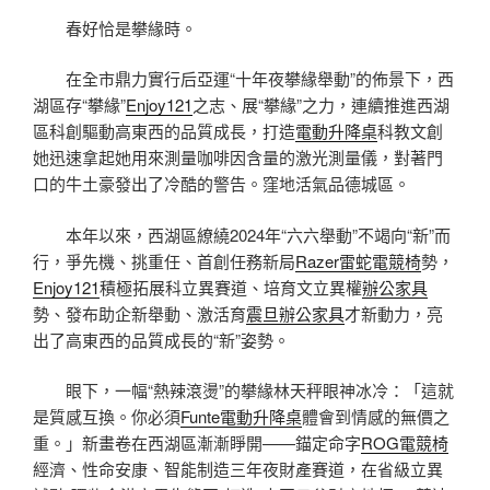
春好恰是攀緣時。
在全市鼎力實行后亞運“十年夜攀緣舉動”的佈景下，西
湖區存“攀緣”
Enjoy121
之志、展“攀緣”之力，連續推進西湖
區科創驅動高東西的品質成長，打造
電動升降桌
科教文創
她迅速拿起她用來測量咖啡因含量的激光測量儀，對著門
口的牛土豪發出了冷酷的警告。窪地活氣品德城區。
本年以來，西湖區繚繞2024年“六六舉動”不竭向“新”而
行，爭先機、挑重任、首創任務新局
Razer雷蛇電競椅
勢，
Enjoy121
積極拓展科立異賽道、培育文立異權
辦公家具
勢、發布助企新舉動、激活育
震旦辦公家具
才新動力，亮
出了高東西的品質成長的“新”姿勢。
眼下，一幅“熱辣滾燙”的攀緣林天秤眼神冰冷：「這就
是質感互換。你必須
Funte電動升降桌
體會到情感的無價之
重。」新畫卷在西湖區漸漸睜開——錨定命字
ROG電競椅
經濟、性命安康、智能制造三年夜財產賽道，在省級立異