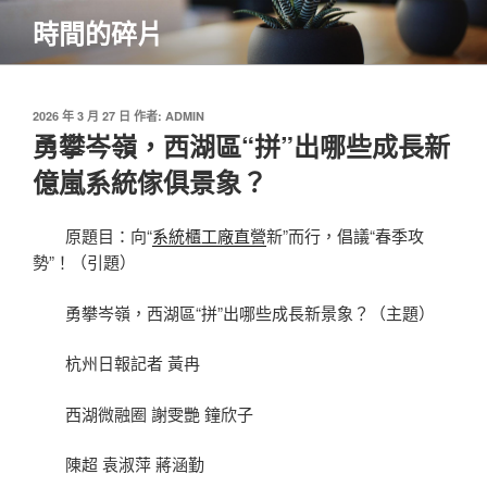
跳
時間的碎片
至
主
要
內
發
2026 年 3 月 27 日
作者:
ADMIN
佈
勇攀岑嶺，西湖區“拼”出哪些成長新
容
於
億嵐系統傢俱景象？
原題目：向“
系統櫃工廠直營
新”而行，倡議“春季攻
勢”！（引題）
勇攀岑嶺，西湖區“拼”出哪些成長新景象？（主題）
杭州日報記者 黃冉
西湖微融圈 謝雯艷 鐘欣子
陳超 袁淑萍 蔣涵勤