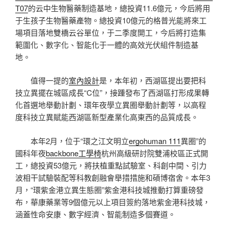
T07
的云中生物醫藥制造基地，總投資11.6億元，今后將用
于生孩子生物醫藥產物。總投資10億元的格普光能將來工
場項目落地雙橋云谷單位，于二季度開工，今后將打造集
範圍化、數字化、智能化于一體的高效光伏組件制造基
地。
值得一提的
室內設計
是，本年初，西湖區提出要把科
技立異擺在城區成長“C位”，接踵發布了西湖區打形成果轉
化首選地舉動計劃、環年夜學立異圈舉動計劃等，以高程
度科技立異賦能西湖區新型產業化高東西的品質成長。
本年2月，位于“環之江文明立
ergohuman 111
異圈”的
國科年夜
backbone工學椅
杭州高級研討院雙浦校區正式開
工，總投資53億元，將扶植重點試驗室、科創中間、引力
波相干試驗裝配等科教創融會舉措措施和碩博宿舍。本年3
月，“環紫金港立異生態圈”紫金港科技城推動打算重磅發
布，華康藥業等9個億元以上項目簽約落地紫金港科技城，
涵蓋性命安康、數字經濟、智能制造多個賽道。