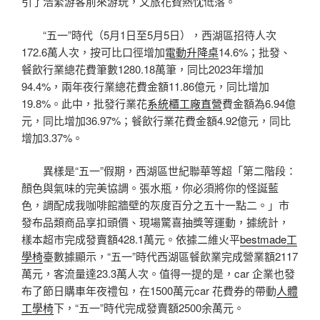
引了浩繁游客前來游玩，文旅花費熱忱低落。
“五一”時代（5月1日至5月5日），西湖區招待人次
172.6萬人次，按可比口徑增加
電動升降桌
14.6%；批發、
餐飲行業總花費筆數1280.18萬筆，同比2023年增加
94.4%，兩年夜行業總花費金額11.86億元，同比增加
19.8%。此中，批發行業花
系統櫃工廠直營
費金額為6.94億
元，同比增加36.97%；餐飲行業花費金額4.92億元，同比
增加3.37%。
異樣是“五一”假期，西湖區世紀聯華等超「第二階段：
顏色與氣味的完美協調。張水瓶，你必須將你的怪誕藍
色，調配成我咖啡館牆壁的灰度百分之五十一點二。」市
發布品類商品享扣頭價、現場驚喜抽獎等運動，據統計，
樣本超市完成發賣額428.1萬元。依據二維火平
bestmade工
學椅
臺數據顯示，“五一”時代西湖區餐飲業完成營業額2117
萬元，客流量達23.3萬人次。值得一提的是，car 企業也發
布了節日購車年夜禮包，在1500萬元car 花費券的帶動
人體
工學椅
下，“五一”時代完成發賣額2500余萬元。