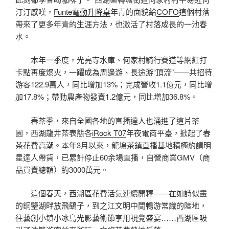
汀汀感嘆，
Funte電動升降桌
年青的面貌給
COFO
這個村落
帶來了更多年青的生涯方法，也激活了村落成長的一池春
水。
本年一季度，光亮寺水庫、何家村騎行賽道等網紅打
卡點再度爆火，一躍成為周邊游、長途游“頂流”——共招待
游客122.9萬人，同比增加13%；完成營收1.1億元，同比增
加17.8%；帶動農產物發賣1.2億元，同比增加36.8%。
春茶季，來自全國各地的直播達人也涌進了這片茶
園，西湖龍井茶表態各
iRock T07
年夜電商平臺，掀起了春
茶花費高潮。本年3月以來，龍塢茶鎮直播基地積極約請明
星達人帶貨，已累計停止60余場直播，自營商業GMV（商
品買賣總額）約3000萬元。
這個春天，西湖區花費活氣連續開釋——在如詩似畫
的銅鑒湖畔放飛鷂子，到之江文明中間暢游常識的陸地，
往藝創小鎮小冰島光影藝術節享用視覺盛宴……西湖區吸