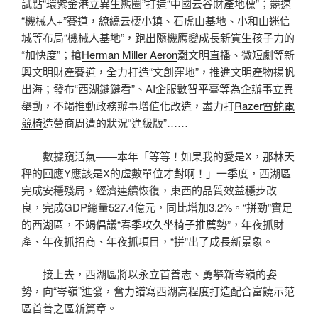
試點“環紫金港立異生態圈”打造“中國云谷財產地標”；競速
“機械人+”賽道，繚繞云棲小鎮、石虎山基地、小和山迷信
城等布局“機械人基地”，跑出隨機應變成長新質生孩子力的
“加快度”；搶
Herman Miller Aeron
灘文明直播、微短劇等新
興文明財產賽道，全力打造“文創窪地”，推進文明產物揚帆
出海；發布“西湖鏈鏈看”、AI企服數智平臺等為企辦事立異
舉動，不竭推動政務辦事增值化改造，盡力打
Razer雷蛇電
競椅
造營商周遭的狀況“進級版”……
數據窺活氣——本年「等等！如果我的愛是X，那林天
秤的回應Y應該是X的虛數單位才對啊！」一季度，西湖區
完成安穩殘局，經濟連續恢復，東西的品質效益穩步改
良，完成GDP總量527.4億元，同比增加3.2%。“拼勁”實足
的西湖區，不竭倡議“春季攻
久坐椅子推薦
勢”，年夜抓財
產、年夜抓招商、年夜抓項目，“拼”出了成長新景象。
接上去，西湖區將以永立首善志、勇攀新岑嶺的姿
勢，向“岑嶺”進發，奮力譜寫西湖高程度打造配合富饒示范
區首善之區新篇章。