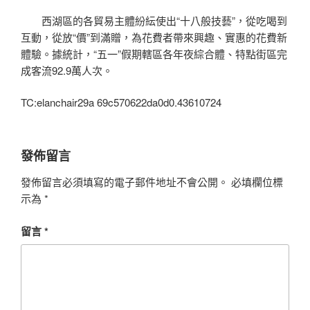
西湖區的各貿易主體紛紜使出“十八般技藝”，從吃喝到
互動，從放“價”到滿贈，為花費者帶來興趣、實惠的花費新
體驗。據統計，“五一”假期轄區各年夜綜合體、特點街區完
成客流92.9萬人次。
TC:elanchair29a 69c570622da0d0.43610724
發佈留言
發佈留言必須填寫的電子郵件地址不會公開。
必填欄位標
示為
*
留言
*