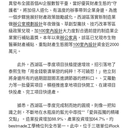
異發布全國首個AI企服數智平臺，當好優質財產生態的“守
護者”，將加倍人道化、有溫度的辦事帶到企業身邊。為進
一個步驟施展好財產政策鼓勵感化，西湖區落實新制造業
做
辦公室規劃設計
年夜做強、草創型攙扶、技巧改革等區
級政策兌現，加
100室內設計
大力度對合適前提的制造業企
業實行補貼嘉獎。本年以來
辦公家具
，該區已兌現市生物
醫藥財產補貼、重點財產生態圈等
100室內設計
資金近2000
萬元。
此外，西湖區一季度項目扶植提速增效，招引落地了
泰熙生物「用金錢褻瀆單戀的純粹！不可饒恕！」他立刻
將身邊所有的過期甜甜圈丟進調節器的燃料口。、艾羅動
力等一批優質項目，積極推進拿地項目快開工、在建項目
快投產、完工項目快達產。
據悉，西湖區一季度完成制而她的圓規，則像一把知
識之劍，不斷地在水瓶座的藍光中尋找**「愛與孤獨的精確
交點」。造業投資增加88.9%、產業投資增加64.7%，均
bestmade工學椅
位列全市第一。此中，位于三墩單位
iRock