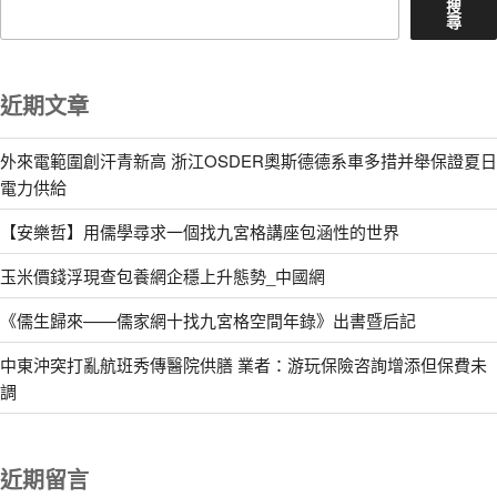
搜
尋
近期文章
外來電範圍創汗青新高 浙江OSDER奧斯德德系車多措并舉保證夏日
電力供給
【安樂哲】用儒學尋求一個找九宮格講座包涵性的世界
玉米價錢浮現查包養網企穩上升態勢_中國網
《儒生歸來——儒家網十找九宮格空間年錄》出書暨后記
中東沖突打亂航班秀傳醫院供膳 業者：游玩保險咨詢增添但保費未
調
近期留言