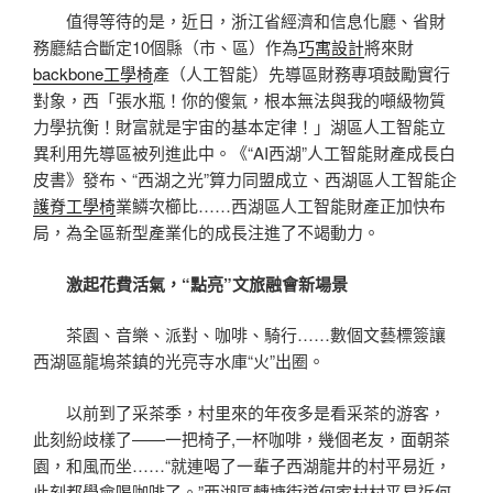
值得等待的是，近日，浙江省經濟和信息化廳、省財
務廳結合斷定10個縣（市、區）作為
巧寓設計
將來財
backbone工學椅
產（人工智能）先導區財務專項鼓勵實行
對象，西「張水瓶！你的傻氣，根本無法與我的噸級物質
力學抗衡！財富就是宇宙的基本定律！」湖區人工智能立
異利用先導區被列進此中。《“AI西湖”人工智能財產成長白
皮書》發布、“西湖之光”算力同盟成立、西湖區人工智能企
護脊工學椅
業鱗次櫛比……西湖區人工智能財產正加快布
局，為全區新型產業化的成長注進了不竭動力。
激起花費活氣，“點亮”文旅融會新場景
茶園、音樂、派對、咖啡、騎行……數個文藝標簽讓
西湖區龍塢茶鎮的光亮寺水庫“火”出圈。
以前到了采茶季，村里來的年夜多是看采茶的游客，
此刻紛歧樣了——一把椅子,一杯咖啡，幾個老友，面朝茶
園，和風而坐……“就連喝了一輩子西湖龍井的村平易近，
此刻都學會喝咖啡了。”西湖區轉塘街道何家村村平易近何