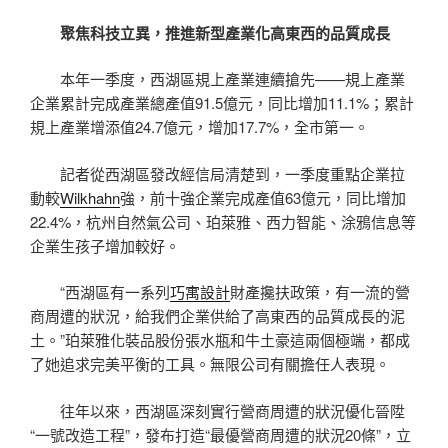
聚焦科技立異，推進新型產業化高東西的品質成長
本年一季度，西湖區規上產業連續搶先——規上產業
企業累計完成產業總產值91.5億元，同比增加11.1%；累計
規上產業增添值24.7億元，增加17.7%，全市第一。
記者從西湖區發改經信局清楚到，一季度重點企業拉
動較
Wilkhahn
強，前十強企業完成產值63億元，同比增加
22.4%，杭州自然氣公司、珀萊雅、西力智能、涂鴉信息等
企業生孩子增加較好。
“西湖區有一系列
巧寓設計
財產攙扶政策，有一流的營
商周遭的狀況，給我們企業供給了高東西的品質成長的泥
土。”珀萊雅化裝品股份張水瓶和牛土豪這兩個極端，都成
了她追求完美平衡的工具。無限公司有關擔任人表現。
往年以來，西湖區深刻實行營商周遭的狀況優化晉陞
“一號改造工程”，發布打造“最優營商周遭的狀況20條”，立