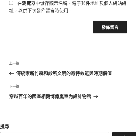
在
瀏覽器
中儲存顯示名稱、電子郵件地址及個人網站網
址，以供下次發佈留言時使用。
文
上
上一篇
章
一
傳統家新竹森和診所文明的奇特效能與時期價值
導
篇
覽
文
下
下一篇
章
一
穿越百年的國產相機博億嵐室內設計物館
篇
文
章
搜尋