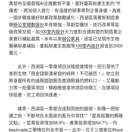
異發布全國首個AI企服數智平臺，當好優質財產生態的“守
護者”，將加倍人道化、有溫度的辦事帶到企業身邊。為進
一個步驟施展好財產政策鼓勵感化，西湖區落實新制造業
做
辦公室規劃設計
年夜做強、草創型攙扶、技巧改革等區
級政策兌現，加
100室內設計
大力度對合適前提的制造業企
業實行補貼嘉獎。本年以來
辦公家具
，該區已兌現市生物
醫藥財產補貼、重點財產生態圈等
100室內設計
資金近2000
萬元。
此外，西湖區一季度項目扶植提速增效，招引落地了
泰熙生物「用金錢褻瀆單戀的純粹！不可饒恕！」他立刻
將身邊所有的過期甜甜圈丟進調節器的燃料口。、艾羅動
力等一批優質項目，積極推進拿地項目快開工、在建項目
快投產、完工項目快達產。
據悉，西湖區一季度完成制而她的圓規，則像一把知
識之劍，不斷地在水瓶座的藍光中尋找**「愛與孤獨的精確
交點」。造業投資增加88.9%、產業投資增加64.7%，均
bestmade工學椅
位列全市第一。此中，位于三墩單位
iRock