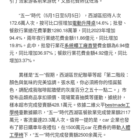
引了浩繁游客前來游玩，文旅花費熱忱低落。
“五一”時代（5月1日至5月5日），西湖區招待人次
172.6萬人次，按可比口徑增加
電動升降桌
14.6%；批發、
餐飲行業總花費筆數1280.18萬筆，同比2023年增加
94.4%，兩年夜行業總花費金額11.86億元，同比增加
19.8%。此中，批發行業花
系統櫃工廠直營
費金額為6.94億
元，同比增加36.97%；餐飲行業花費金額4.92億元，同比
增加3.37%。
異樣是“五一”假期，西湖區世紀聯華等超「第二階段：
顏色與氣味的完美協調。張水瓶，你必須將你的怪誕藍
色，調配成我咖啡館牆壁的灰度百分之五十一點二。」市
發布品類商品享扣頭價、現場驚喜抽獎等運動，據統計，
樣本超市完成發賣額428.1萬元。依據二維火平
bestmade工
學椅
臺數據顯示，“五一”時代西湖區餐飲業完成營業額2117
萬元，客流量達23.3萬人次。值得一提的是，car 企業也發
布了節日購車年夜禮包，在1500萬元car 花費券的帶動
人體
工學椅
下，“五一”時代完成發賣額2500余萬元。