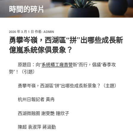
跳
時間的碎片
至
主
要
內
發
2026 年 3 月 1 日
作者:
ADMIN
佈
勇攀岑嶺，西湖區“拼”出哪些成長新
容
於
億嵐系統傢俱景象？
原題目：向“
系統櫃工廠直營
新”而行，倡議“春季攻
勢”！（引題）
勇攀岑嶺，西湖區“拼”出哪些成長新景象？（主題）
杭州日報記者 黃冉
西湖微融圈 謝雯艷 鐘欣子
陳超 袁淑萍 蔣涵勤