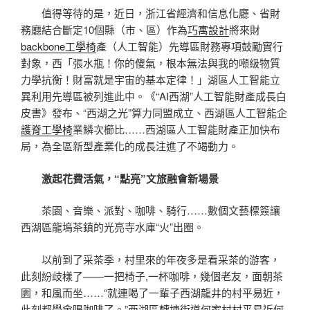
值得等待的是，近日，浙江省經濟和信息化廳、省財
務廳結合斷定10個縣（市、區）作為
巧寓設計
將來財
backbone工學椅
產（人工智能）先導區財務專項鼓勵實行
對象，西「張水瓶！你的傻氣，根本無法與我的噸級物質
力學抗衡！財富就是宇宙的基本定律！」湖區人工智能立
異利用先導區被列進此中。《“AI西湖”人工智能財產成長白
皮書》發布、“西湖之光”算力同盟成立、西湖區人工智能企
護脊工學椅
業鱗次櫛比……西湖區人工智能財產正加快布
局，為全區新型產業化的成長注進了不竭動力。
激起花費活氣，“點亮”文旅融會新場景
茶園、音樂、派對、咖啡、騎行……數個文藝標簽讓
西湖區龍塢茶鎮的光亮寺水庫“火”出圈。
以前到了采茶季，村里來的年夜多是看采茶的游客，
此刻紛歧樣了——一把椅子,一杯咖啡，幾個老友，面朝茶
園，和風而坐……“就連喝了一輩子西湖龍井的村平易近，
此刻都學會喝咖啡了。”西湖區轉塘街道何家村村平易近何