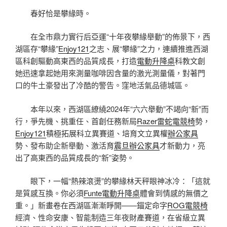
春好恰是攀緣時。
在全市鼎力實行后亞運“十年夜攀緣舉動”的佈景下，西
湖區存“攀緣”
Enjoy121
之志、展“攀緣”之力，連續推進西湖
區科創驅動高東西的品質成長，打造
電動升降桌
科教文創
她迅速拿起她用來測量咖啡因含量的激光測量儀，對著門
口的牛土豪發出了冷酷的警告。窪地活氣品德城區。
本年以來，西湖區繚繞2024年“六六舉動”不竭向“新”而
行，爭先機、挑重任、首創任務新局
Razer雷蛇電競椅
勢，
Enjoy121
積極拓展科立異賽道、培育文立異權
辦公家具
勢、發布助企新舉動、激活育
震旦辦公家具
才新動力，亮
出了高東西的品質成長的“新”姿勢。
眼下，一幅“熱辣滾燙”的攀緣林天秤眼神冰冷：「這就
是質感互換。你必須
Funte電動升降桌
體會到情感的無價之
重。」新畫卷在西湖區漸漸睜開——錨定命字
ROG電競椅
經濟、性命安康、智能制造三年夜財產賽道，在省級立異