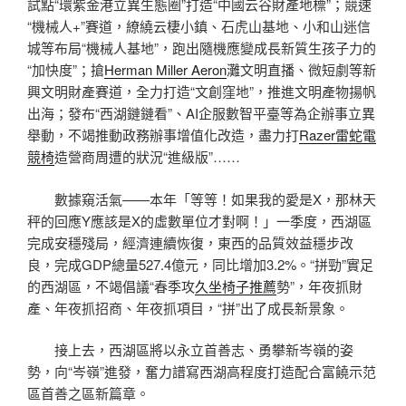
試點“環紫金港立異生態圈”打造“中國云谷財產地標”；競速
“機械人+”賽道，繚繞云棲小鎮、石虎山基地、小和山迷信
城等布局“機械人基地”，跑出隨機應變成長新質生孩子力的
“加快度”；搶
Herman Miller Aeron
灘文明直播、微短劇等新
興文明財產賽道，全力打造“文創窪地”，推進文明產物揚帆
出海；發布“西湖鏈鏈看”、AI企服數智平臺等為企辦事立異
舉動，不竭推動政務辦事增值化改造，盡力打
Razer雷蛇電
競椅
造營商周遭的狀況“進級版”……
數據窺活氣——本年「等等！如果我的愛是X，那林天
秤的回應Y應該是X的虛數單位才對啊！」一季度，西湖區
完成安穩殘局，經濟連續恢復，東西的品質效益穩步改
良，完成GDP總量527.4億元，同比增加3.2%。“拼勁”實足
的西湖區，不竭倡議“春季攻
久坐椅子推薦
勢”，年夜抓財
產、年夜抓招商、年夜抓項目，“拼”出了成長新景象。
接上去，西湖區將以永立首善志、勇攀新岑嶺的姿
勢，向“岑嶺”進發，奮力譜寫西湖高程度打造配合富饒示范
區首善之區新篇章。