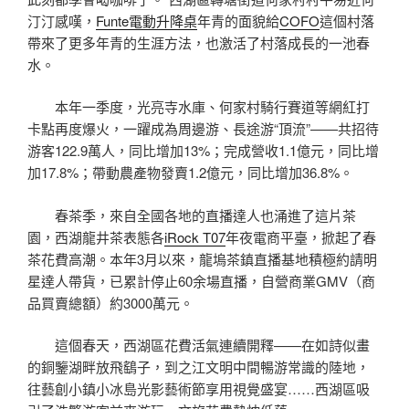
汀汀感嘆，
Funte電動升降桌
年青的面貌給
COFO
這個村落
帶來了更多年青的生涯方法，也激活了村落成長的一池春
水。
本年一季度，光亮寺水庫、何家村騎行賽道等網紅打
卡點再度爆火，一躍成為周邊游、長途游“頂流”——共招待
游客122.9萬人，同比增加13%；完成營收1.1億元，同比增
加17.8%；帶動農產物發賣1.2億元，同比增加36.8%。
春茶季，來自全國各地的直播達人也涌進了這片茶
園，西湖龍井茶表態各
iRock T07
年夜電商平臺，掀起了春
茶花費高潮。本年3月以來，龍塢茶鎮直播基地積極約請明
星達人帶貨，已累計停止60余場直播，自營商業GMV（商
品買賣總額）約3000萬元。
這個春天，西湖區花費活氣連續開釋——在如詩似畫
的銅鑒湖畔放飛鷂子，到之江文明中間暢游常識的陸地，
往藝創小鎮小冰島光影藝術節享用視覺盛宴……西湖區吸