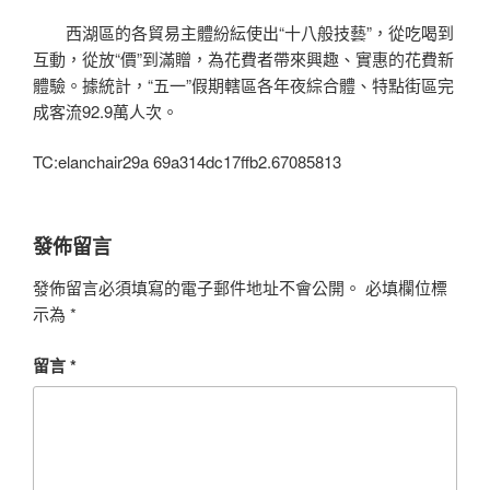
西湖區的各貿易主體紛紜使出“十八般技藝”，從吃喝到
互動，從放“價”到滿贈，為花費者帶來興趣、實惠的花費新
體驗。據統計，“五一”假期轄區各年夜綜合體、特點街區完
成客流92.9萬人次。
TC:elanchair29a 69a314dc17ffb2.67085813
發佈留言
發佈留言必須填寫的電子郵件地址不會公開。
必填欄位標
示為
*
留言
*