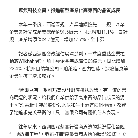
聚焦科技立異，推進新型產業化高東西的品質成長
本年一季度，西湖區規上產業連續搶先——規上產業
企業累計完成產業總產值91.5億元，同比增加11.1%；累計
規上產業增添值24.7億元，增加17.7%，全市第一。
記者從西湖區發改經信局清楚到，一季度重點企業拉
動較
Wilkhahn
強，前十強企業完成產值63億元，同比增加
22.4%，杭州自然氣公司、珀萊雅、西力智能、涂鴉信息等
企業生孩子增加較好。
“西湖區有一系列
巧寓設計
財產攙扶政策，有一流的營
商周遭的狀況，給我們企業供給了高東西的品質成長的泥
土。”珀萊雅化裝品股份張水瓶和牛土豪這兩個極端，都成
了她追求完美平衡的工具。無限公司有關擔任人表現。
往年以來，西湖區深刻實行營商周遭的狀況優化晉陞
“一號改造工程”，發布打造“最優營商周遭的狀況20條”，立