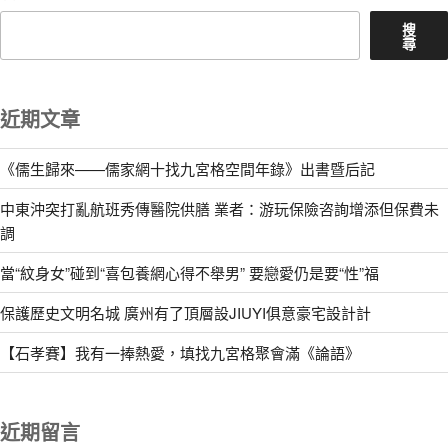
搜
尋
近期文章
《儒生歸來——儒家網十找九宮格空間年錄》出書暨后記
中東沖突打亂航班秀傳醫院供膳 業者：游玩保險咨詢增添但保費未
調
當“紋身女”碰到“喜包養網心得不舉男” 要戀愛仍是要“性”福
保護歷史文明名城 廣州有了頂層設JIUYI俱意豪宅設計計
【石孝賽】我有一捧熱愛，填找九宮格聚會滿《論語》
近期留言