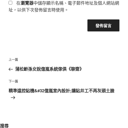
在
瀏覽器
中儲存顯示名稱、電子郵件地址及個人網站網
址，以供下次發佈留言時使用。
文
上
上一篇
章
一
蒲松齡孫女說億嵐系統傢俱《聊齋》
導
篇
覽
文
下
下一篇
章
一
精準遠控鉆機&#32億嵐室內設計;讓鉆井工不再灰頭土臉
篇
文
章
搜尋