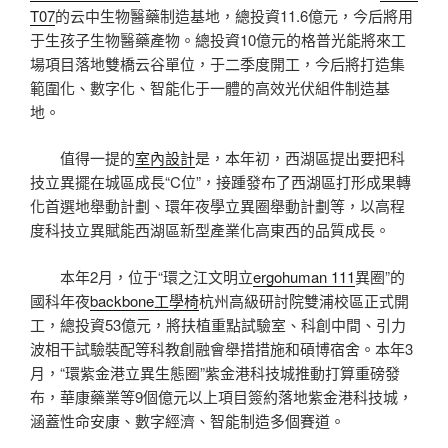
T07
的云中生物醫藥制造基地，總投資11.6億元，今后將用
于生孩子生物醫藥產物。總投資10億元的格普光能將來工
場項目落地雙橋云谷單位，于二季度開工，今后將打造集
範圍化、數字化、智能化于一體的高效光伏組件制造基
地。
值得一提的
室內設計
是，本年初，西湖區提出要把科
技立異擺在城區成長“C位”，接踵發布了西湖區打形成果轉
化首選地舉動計劃、環年夜學立異圈舉動計劃等，以高程
度科技立異賦能西湖區新型產業化高東西的品質成長。
本年2月，位于“環之江文明立
ergohuman 111
異圈”的
國科年夜
backbone工學椅
杭州高級研討院雙浦校區正式開
工，總投資53億元，將扶植重點試驗室、科創中間、引力
波相干試驗裝配等科教創融會舉措措施和碩博宿舍。本年3
月，“環紫金港立異生態圈”紫金港科技城推動打算重磅發
布，華康藥業等9個億元以上項目簽約落地紫金港科技城，
涵蓋性命安康、數字經濟、智能制造多個賽道。