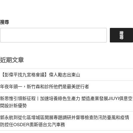
文
章
搜尋
搜
尋
近期文章
【彭偉平找九宮格會議】偉人勵志出東山
年夜年頭一，新竹森和診所他們是最美逆行者
新思惟引領新征程丨加速培養綠色生產力 塑造產業發展JIUYI俱意空
間設計新優勢
郭永航到從化區增城區開展專題調研并督導檢查防汛防臺風和疫情
防控任OSDER奧斯德台北汽車務