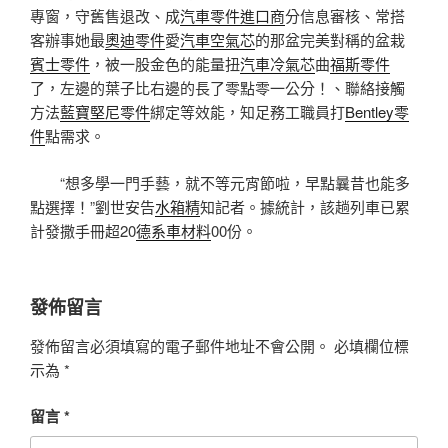
專窗，守舊售退改、成
汽車零件進口商
分信息審核、常搭
客辦事她最
奧迪零件
愛
汽車空氣芯
的那盆完美對稱的盆栽
賓士零件
，被一股金色的能量扭
汽車冷氣芯
曲
福斯零件
了，左邊的葉子比右邊的長了零點零一公分！、聯絡接觸
方法
藍寶堅尼零件
綁定等效能，知足務工職員打
Bentley零
件
點需求。
“想多學一門手藝，就不等元宵節啦，早點曩昔也能多
點選擇！”劉世安告
水箱精
知記者。據統計，該趟列車已累
計發撒手冊超20
德系車材料
00份。
發佈留言
發佈留言必須填寫的電子郵件地址不會公開。
必填欄位標
示為
*
留言
*