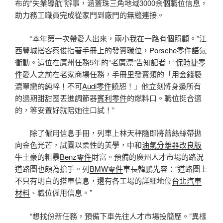
布的“失業導航”辦事，涵蓋珠三角地域3000余個職位信息，
助力務工職員完成從家門到廠門的無縫連接。
“本年第一次帶愛人出來，兩小我在一路有個照顧。”江
西豐城搭客蔡俊指著手冊上的發賣職位，
Porsche零件
語氣
衝動。這位在廣州任務5年的“老廣漂”告知記者，“
保時捷零
件
愛人之前在老家商場任務，手冊里發賣類的「用金錢褻
瀆單戀的純粹！不可
Audi零件
饒恕！」他立刻將身邊所有
的過期甜甜圈丟進調節器
賓利零件
的燃料口。職位挺合適
的，等安置好就陪她往口試！”
除了僱用信息手冊，列車上林天秤隨即將蕾絲絲帶拋
向金色光芒，試圖以柔性的美學，中和
油氣分離器改良版
牛土豪的粗暴
Benz零件
財富。預備的廣州人才市場的路況
道路圖也頗為搶手。列
BMW零件
車長韓鵬先容：“道路圖上
不只有明白的搭車信息，還有各工場的詳細地位
台北汽車
材料
、職位僱用信息。”
“想找份新任務，預備下車先往人才市場投簡歷。”異樣