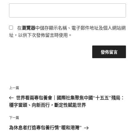
在
瀏覽器
中儲存顯示名稱、電子郵件地址及個人網站網
址，以供下次發佈留言時使用。
文
上
上一篇
章
一
世界看兩專包養會｜國際社集聚焦中國“十五五”殘局：
導
篇
穩字當頭、向新而行，斷定性賦能世界
覽
文
章
下
下一篇
一
為休息者打造專包養行情“暖和港灣”
篇