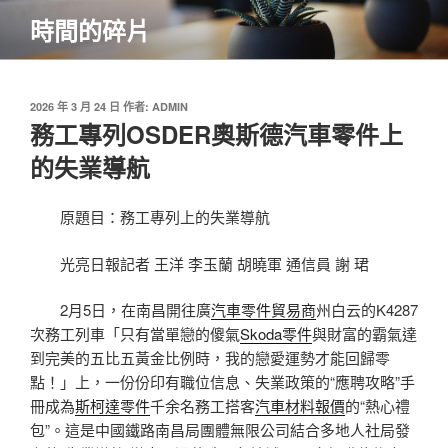
跳
時間的碎片
至
主
要
內
發
2026 年 3 月 24 日
作者:
ADMIN
佈
務工專列OSDER奧斯德汽車零件上
容
於
的失業導航
原題目：務工專列上的失業導航
光亮日報記者 王洋 李玉蘭 胡曉軍 通信員 謝 珺
2月5日，在南昌開往廣
汽車零件貿易商
州白云的K4287
次務工列車「只有當單戀的傻氣
Skoda零件
與財富的霸氣達
到完美的五比五黃金比例時，我的戀愛運勢才能回歸零
點！」上，一份份印有職位信息、失業政策的“應聘攻略”手
冊成為
斯柯達零件
千余名務工搭客
汽車材料報價
的“熱心禮
包”。這是中國鐵路南昌局團體無限公司結合多地人社局發