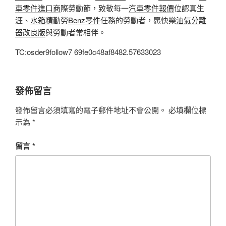
車零件進口商
際勞動節，致敬每一
汽車零件報價
位認真生
涯、
水箱精
勤勞
Benz零件
任務的勞動者，愿快樂
油氣分離
器改良版
與勞動者常相伴。
TC:osder9follow7 69fe0c48af8482.57633023
發佈留言
發佈留言必須填寫的電子郵件地址不會公開。
必填欄位標
示為
*
留言
*