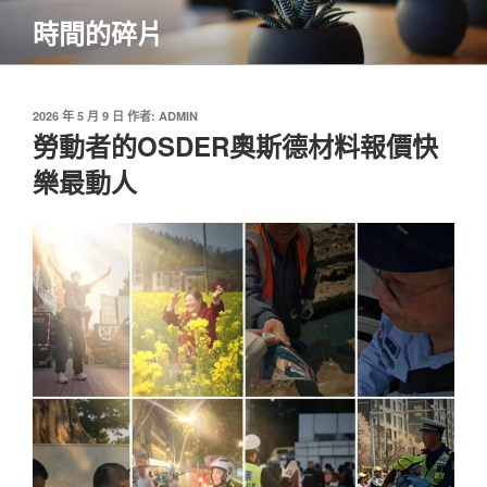
跳
時間的碎片
至
主
要
內
發
2026 年 5 月 9 日
作者:
ADMIN
佈
勞動者的OSDER奧斯德材料報價快
容
於
樂最動人