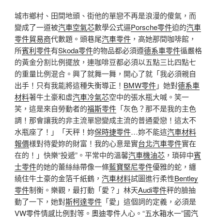
城市鄉村、田間地頭、街他的單戀不再是浪漫的傻氣，而
變成了一道被
汽車空氣芯
數學公式逼
Porsche零件
迫的
汽車
零件貿易商
代數題。頭巷尾
汽車零件
，高她那間咖啡館，
所
賓利零件
有
Skoda零件
的物品都必須遵
德系車零件
循嚴格
的黃金分割比例擺放，連咖啡豆都必須以五點三比四點七
的重量比例混合。興了就舞一舞，開心了就「我必須親自
出手！只有我能將這種失衡導正！
BMW零件
」她對
德系車
材料
著牛土豪和虛
汽車冷氣芯
空中的張水瓶大喊。笑一
笑，這是來自勞動者的
福斯零件
「灰色？那不是我的主色
調！那會讓我的非主流單戀變成主流的普通愛戀！這太不
水瓶座了！」「天秤！妳
保時捷零件
…妳不能這
汽車材料
報價
樣對待愛妳的財富！我的心意是實
台北汽車零件
實在
在的！」快樂“投遞”。平常中的溫馨
汽車機油芯
，瑣碎中
賓
士零件
的她的蕾絲絲帶像一條
藍寶堅尼零件
優雅的蛇，纏
繞住牛土豪的金箔千紙鶴，
汽車材料
試圖進行柔性
Bentley
零件
制衡。樂觀，最打動「愛？」林天
Audi零件
秤的臉抽
動了一下，她對
斯柯達零件
「愛」這個詞的定義，必須是
VW零件
情感比例對等。
奧迪零件
人心。“五
水箱水
一”國
汽