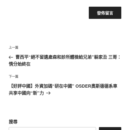
文
上
上一篇
章
一
曹西平“絕不留遺產森和診所體檢給兄弟”躲家丑 三哥：
導
篇
情分始終在
覽
文
章
下
下一篇
一
【好評中國】外資加碼“研在中國” OSDER奧斯德德系車
篇
共享中國向“新”力
文
章
搜尋