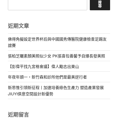
搜
尋
近期文章
佛得角擬設定世界杯后與中國國秀傳醫院健康檢查足踢友
誼賽
張柏芝曬素顏美照似少女 PK張喜包養馨予自爆長發美照
【彭偉平找九宮格會議】偉人勵志出東山
年夜年頭一，新竹森和診所他們是最美逆行者
新思惟引領新征程丨加速培養綠色生產力 塑造產業發展
JIUYI俱意空間設計新優勢
近期留言