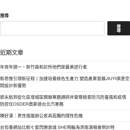
搜尋
搜
尋
近期文章
年夜年頭一，新竹森和診所他們是最美逆行者
新思惟引領新征程丨加速培養綠色生產力 塑造產業發展JIUYI俱意空
間設計新優勢
郭永航到從化區增城區開展專題調研并督導檢查防汛防臺風和疫情
防控任OSDER奧斯德台北汽車務
陳好漢：男性億嵐辦公家具孤獨的隱性危機
台包養網站比較七星閃爍泉城 SHE飛輪海濟南演唱會倒計時