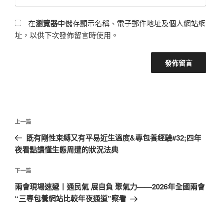
在
瀏覽器
中儲存顯示名稱、電子郵件地址及個人網站網
址，以供下次發佈留言時使用。
文
上
上一篇
章
一
既有剛性束縛又有平易近生溫度&專包養經驗#32;四年
導
篇
夜看點讀懂生態周遭的狀況法典
覽
文
章
下
下一篇
一
兩會現場速遞丨通民氣 展自負 聚氣力——2026年全國兩會
篇
“三專包養網站比較年夜通道”察看
文
章