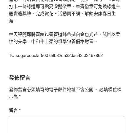
打卡一條綠道即可點亮虛擬徽章，集齊徽章可兌換綠道主
題實體獎牌，完成賞花、活動兩不誤，解鎖安康春日生
涯。
林天秤隨即將蕾絲
包養管道
絲帶拋向金色光芒，試圖以柔
性的美學，中和牛土豪的粗暴
包養價格
財富。
TC:sugarpopular900 69b82ca32dac43.33467862
發佈留言
發佈留言必須填寫的電子郵件地址不會公開。
必填欄位標
示為
*
留言
*