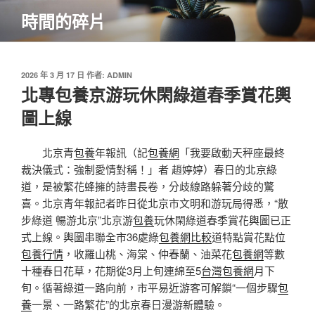
跳
時間的碎片
至
主
要
內
發
2026 年 3 月 17 日
作者:
ADMIN
佈
北專包養京游玩休閑綠道春季賞花輿
容
於
圖上線
北京青
包養
年報訊（記
包養網
「我要啟動天秤座最終
裁決儀式：強制愛情對稱！」者 趙婷婷）春日的北京綠
道，是被繁花蜂擁的詩畫長卷，分歧線路躲著分歧的驚
喜。北京青年報記者昨日從北京市文明和游玩局得悉，“散
步綠道 暢游北京”北京游
包養
玩休閑綠道春季賞花輿圖已正
式上線。輿圖串聯全市36處綠
包養網比較
道特點賞花點位
包養行情
，收羅山桃、海棠、仲春蘭、油菜花
包養網
等數
十種春日花草，花期從3月上旬連綿至5
台灣包養網
月下
旬。循著綠道一路向前，市平易近游客可解鎖“一個步驟
包
養
一景、一路繁花”的北京春日漫游新體驗。