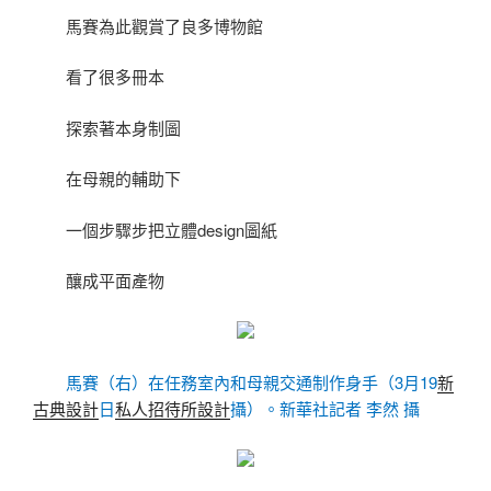
馬賽為此觀賞了良多博物館
看了很多冊本
探索著本身制圖
在母親的輔助下
一個步驟步把立體design圖紙
釀成平面產物
馬賽（右）在任務室內和母親交通制作身手（3月19
新
古典設計
日
私人招待所設計
攝）。新華社記者 李然 攝