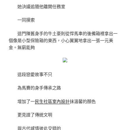
她決議追隨他離開任務室
一同摸索
這門陳舊身手的牛土豪則從悍馬車的後備箱裡拿出一
個像是小型保險箱的東西，小心翼翼地拿出一張一元美
金。無窮能夠
這段戀愛故事不只
為馬賽的身手傳承之路
增加了一
民生社區室內設計
抹溫馨的顏色
更見證了傳統文明
與古代感情彼此交錯的