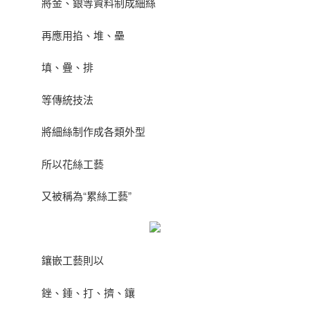
將金、銀等資料制成細絲
再應用掐、堆、壘
填、疊、排
等傳統技法
將細絲制作成各類外型
所以花絲工藝
又被稱為“累絲工藝”
鑲嵌工藝則以
銼、錘、打、擠、鑲