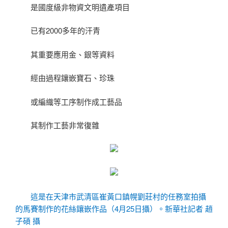
是國度級非物資文明遺產項目
已有2000多年的汗青
其重要應用金、銀等資料
經由過程鑲嵌寶石、珍珠
或編織等工序制作成工藝品
其制作工藝非常復雜
這是在天津市武清區崔黃口鎮幌劉莊村的任務室拍攝
的馬賽制作的花絲鑲嵌作品（4月25日攝）。新華社記者 趙
子碩 攝