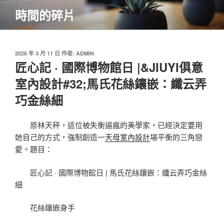
跳
時間的碎片
至
主
要
內
發
2026 年 3 月 11 日
作者:
ADMIN
佈
匠心記 · 國際博物館日 |&JIUYI俱意
容
於
室內設計#32;馬氏花絲鑲嵌：纖云弄
巧金絲細
原林天秤，這位被失衡逼瘋的美學家，已經決定要用
她自己的方式，強制創造一
天母室內設計
場平衡的三角戀
愛。題目：
匠心記 · 國際博物館日 | 馬氏花絲鑲嵌：纖云弄巧金絲
細
花絲鑲嵌身手