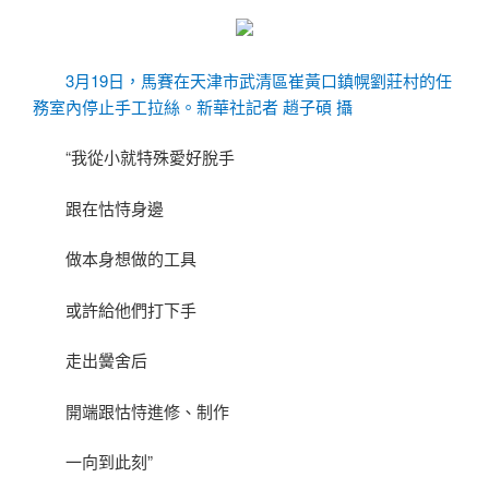
3月19日，馬賽在天津市武清區崔黃口鎮幌劉莊村的任
務室內停止手工拉絲。新華社記者 趙子碩 攝
“我從小就特殊愛好脫手
跟在怙恃身邊
做本身想做的工具
或許給他們打下手
走出黌舍后
開端跟怙恃進修、制作
一向到此刻”