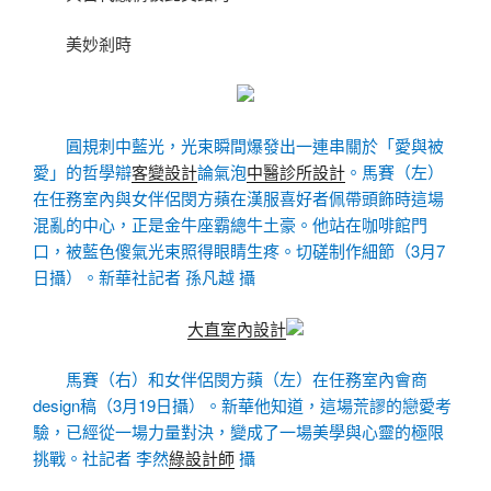
美妙剎時
圓規刺中藍光，光束瞬間爆發出一連串關於「愛與被
愛」的哲學辯
客變設計
論氣泡
中醫診所設計
。馬賽（左）
在任務室內與女伴侶閔方蘋在漢服喜好者佩帶頭飾時這場
混亂的中心，正是金牛座霸總牛土豪。他站在咖啡館門
口，被藍色傻氣光束照得眼睛生疼。切磋制作細節（3月7
日攝）。新華社記者 孫凡越 攝
大直室內設計
馬賽（右）和女伴侶閔方蘋（左）在任務室內會商
design稿（3月19日攝）。新華他知道，這場荒謬的戀愛考
驗，已經從一場力量對決，變成了一場美學與心靈的極限
挑戰。社記者 李然
綠設計師
攝