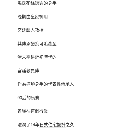
馬氏花絲鑲嵌的身手
晚期由皇家御用
宮廷藝人教授
其傳承譜系可追溯至
清末平易近初時代的
宮廷教員傅
作為這項身手的代表性傳承人
90后的馬賽
曾經在這個行業
浸潤了14年
日式住宅設計
之久