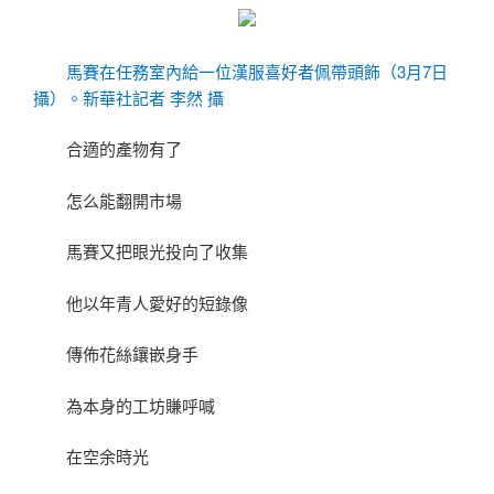
馬賽在任務室內給一位漢服喜好者佩帶頭飾（3月7日
攝）。新華社記者 李然 攝
合適的產物有了
怎么能翻開市場
馬賽又把眼光投向了收集
他以年青人愛好的短錄像
傳佈花絲鑲嵌身手
為本身的工坊賺呼喊
在空余時光