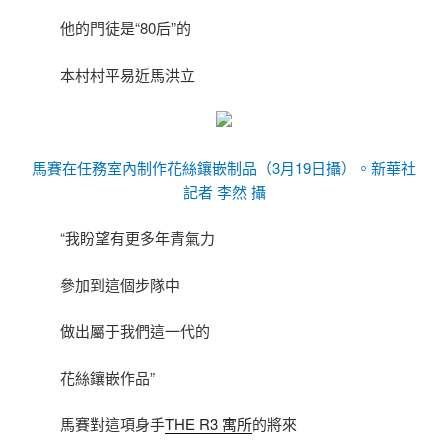
他的門徒是“80后”的
本村村平易近馬洪立
馬賽在任務室內制作花絲鑲嵌制品（3月19日攝）。新華社
記者 李然 攝
“我盼望有更多年青氣力
參加到這個步隊中
做出屬于我們這一代的
花絲鑲嵌作品”
馬賽對這項身手
THE R3 寓所
的將來