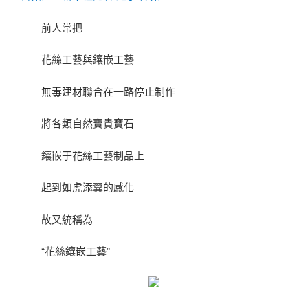
前人常把
花絲工藝與鑲嵌工藝
無毒建材
聯合在一路停止制作
將各類自然寶貴寶石
鑲嵌于花絲工藝制品上
起到如虎添翼的感化
故又統稱為
“花絲鑲嵌工藝”