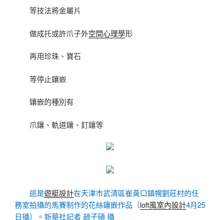
等技法將金屬片
做成托或許爪子外
空間心理學
形
再用珍珠、寶石
等停止鑲嵌
鑲嵌的種別有
爪鑲、軌道鑲、釘鑲等
這是
遊艇設計
在天津市武清區崔黃口鎮幌劉莊村的任
務室拍攝的馬賽制作的花絲鑲嵌作品（
loft風室內設計
4月25
日攝）。新華社記者 趙子碩 攝