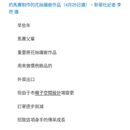
的馬賽制作的花絲鑲嵌作品（4月25日攝）。新華社記者 李
然 攝
早些年
馬賽父輩
重要將花絲鑲嵌作品
用來做慣例飾品的
外貿出口
但由于市
親子空間設計
場變更
訂單逐步削減
招致這項身手的傳承成長