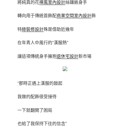
將純真的花
禪風室內設計
絲鑲嵌身手
轉向用于傳統首飾配
商業空間室內設計
飾
特
綠裝修設計
殊是借助近幾年
在年青人中風行的“漢服熱”
讓這項傳統身手擁抱
退休宅設計
新市場
“那時正遇上漢服的鼓起
我做的配飾很受接待
一下就翻開了困局
也給了我保持下往的信念”