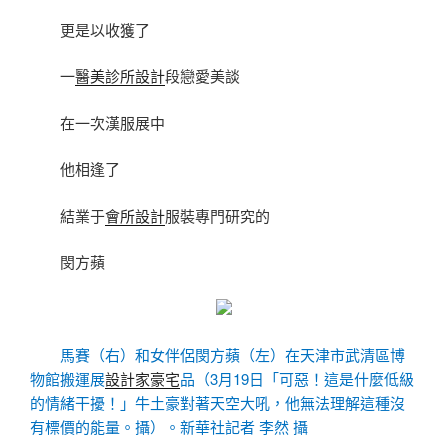
更是以收獲了
一
醫美診所設計
段戀愛美談
在一次漢服展中
他相逢了
結業于
會所設計
服裝專門研究的
閔方蘋
馬賽（右）和女伴侶閔方蘋（左）在天津市武清區博
物館搬運展
設計家豪宅
品（3月19日「可惡！這是什麼低級
的情緒干擾！」牛土豪對著天空大吼，他無法理解這種沒
有標價的能量。攝）。新華社記者 李然 攝