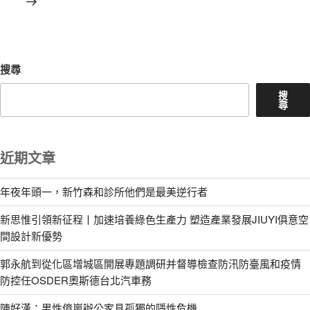
文
章
搜尋
搜
尋
近期文章
年夜年頭一，新竹森和診所他們是最美逆行者
新思惟引領新征程丨加速培養綠色生產力 塑造產業發展JIUYI俱意空
間設計新優勢
郭永航到從化區增城區開展專題調研并督導檢查防汛防臺風和疫情
防控任OSDER奧斯德台北汽車務
陳好漢：男性億嵐辦公家具孤獨的隱性危機