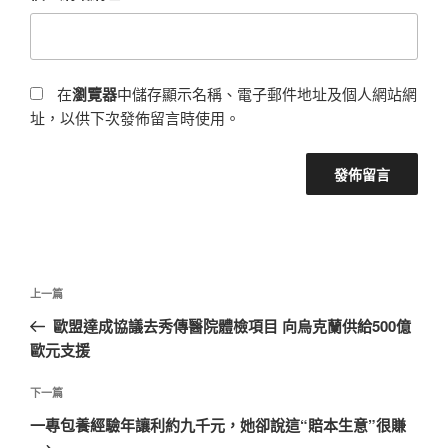
在
瀏覽器
中儲存顯示名稱、電子郵件地址及個人網站網
址，以供下次發佈留言時使用。
文
上
上一篇
章
一
歐盟達成協議去秀傳醫院體檢項目 向烏克蘭供給500億
導
篇
歐元支援
覽
文
章
下
下一篇
一
一專包養經驗年讓利約九千元，她卻說這“賠本生意”很賺
篇