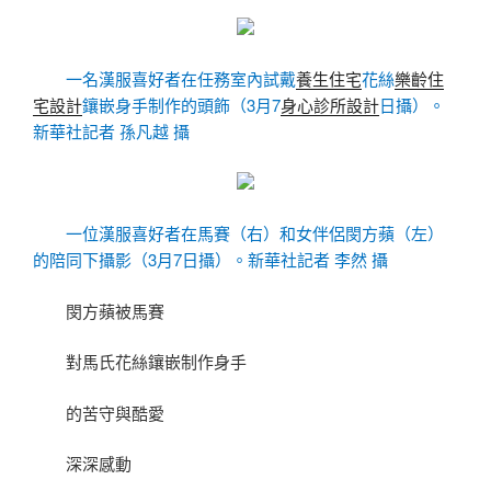
一名漢服喜好者在任務室內試戴
養生住宅
花絲
樂齡住
宅設計
鑲嵌身手制作的頭飾（3月7
身心診所設計
日攝）。
新華社記者 孫凡越 攝
一位漢服喜好者在馬賽（右）和女伴侶閔方蘋（左）
的陪同下攝影（3月7日攝）。新華社記者 李然 攝
閔方蘋被馬賽
對馬氏花絲鑲嵌制作身手
的苦守與酷愛
深深感動