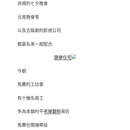
央視的七夕晚會
元宵晚會等
以及古裝劇的影視公司
都慕名來一起配合
健康住宅
今朝
馬賽的工坊里
有十幾名員工
多為本鎮村平
老屋翻新
易近
馬賽也開端帶徒