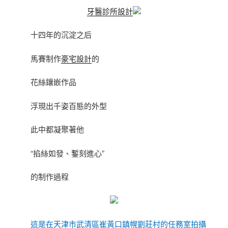
牙醫診所設計
十四年的沉淀之后
馬賽制作
豪宅設計
的
花絲鑲嵌作品
浮現出千姿百態的外型
此中都凝聚著他
“掐絲如發、鏨刻進心”
的制作過程
這是在天津市武清區崔黃口鎮幌劉莊村的任務室拍攝