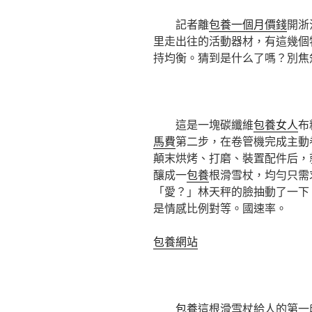
記者離
包養一個月價錢
開浙
里走出往的活動器材，有這幾個
持均衡。猜到是什么了嗎？別焦
這是一塊碳纖維
包養女人
布
馬費
第二步，在卷管機完成主動
顛末烘烤、打磨、裝置配件后，
釀成一
包養
根滑雪杖，均勻只需
「愛？」林天秤的臉抽動了一下
是情感比例對等。國速率。
包養網站
包養
這根滑雪杖給人的第一