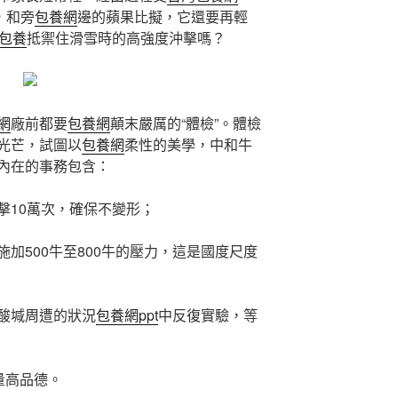
，和旁
包養網
邊的蘋果比擬，它還要再輕
包養
抵禦住滑雪時的高強度沖擊嗎？
網
廠前都要
包養網
顛末嚴厲的“體檢”。體檢
光芒，試圖以
包養網
柔性的美學，中和牛
內在的事務包含：
擊10萬次，確保不變形；
加500牛至800牛的壓力，這是國度尺度
酸堿周遭的狀況
包養網ppt
中反復實驗，等
量高品德。