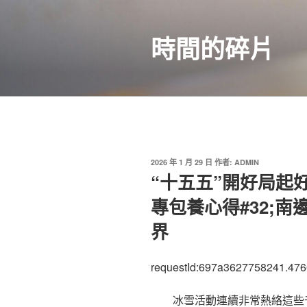
跳
至
時間的碎片
主
要
內
容
發
2026 年 1 月 29 日
作者:
ADMIN
佈
“十五五”開好局起
於
專包養心得#32;南
界
requestId:697a3627758241.476
冰雪活動連續非常熱絡這些