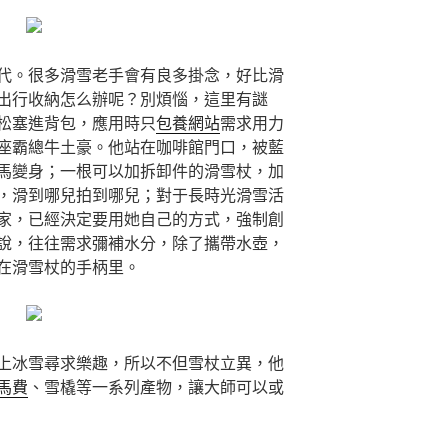
代。很多滑雪老手會有良多掛念，好比滑
出行收納怎么辦呢？別煩惱，這里有謎
松塞進背包，應用時只
包養網站
需求用力
座霸總牛土豪。他站在咖啡館門口，被藍
馬變身；一根可以加拆卸件的滑雪杖，加
，滑到哪兒拍到哪兒；對于長時光滑雪活
家，已經決定要用她自己的方式，強制創
說，往往需求彌補水分，除了攜帶水壺，
在滑雪杖的手柄里。
上冰雪尋求樂趣，所以不但雪杖立異，他
馬費
、雪橇等一系列產物，讓大師可以或