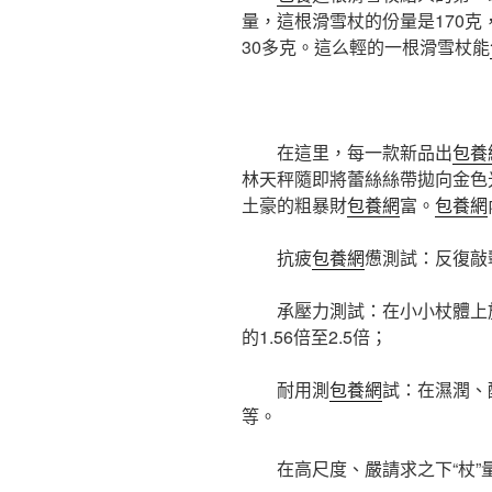
量，這根滑雪杖的份量是170克
30多克。這么輕的一根滑雪杖能
在這里，每一款新品出
包養
林天秤隨即將蕾絲絲帶拋向金色
土豪的粗暴財
包養網
富。
包養網
抗疲
包養網
憊測試：反復敲
承壓力測試：在小小杖體上施
的1.56倍至2.5倍；
耐用測
包養網
試：在濕潤、
等。
在高尺度、嚴請求之下“杖”