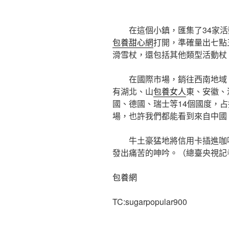
在這個小鎮，匯集了34家
包養甜心網
打開，準確量出七點
滑雪杖，還包括其他類型活動杖，
在國際市場，銷往西南地域
有湖北、山
包養女人
東、安徽、
國、德國、瑞士等14個國度，
場，也許我們都能看到來自中國
牛土豪猛地將信用卡插進咖
發出痛苦的呻吟。（總臺央視記者 
包養網
TC:sugarpopular900