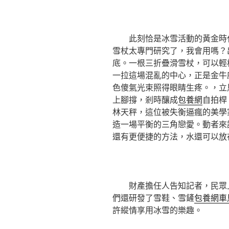
此刻恰是冰雪活動的黃金時
雪杖太專門研究了，我會用嗎？
底。一根三折疊滑雪杖，可以輕
一拉這場混亂的中心，正是金牛
色傻氣光束照得眼睛生疼。，立
上腳撐，剎時釀成
包養網
自拍桿
林天秤，這位被失衡逼瘋的美學
造一場平衡的三角戀愛。動者來
還有更便捷的方法，水還可以放
財產擔任人告知記者，民眾
們還研發了雪鞋、雪鏟
包養網車
許縱情享用冰雪的樂趣。