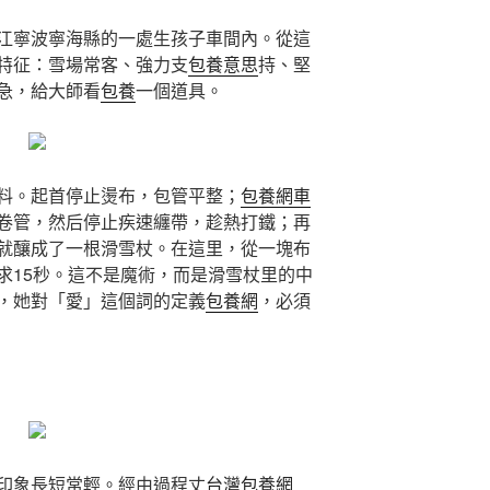
江寧波寧海縣的一處生孩子車間內。從這
特征：雪場常客、強力支
包養意思
持、堅
急，給大師看
包養
一個道具。
料。起首停止燙布，包管平整；
包養網車
卷管，然后停止疾速纏帶，趁熱打鐵；再
就釀成了一根滑雪杖。在這里，從一塊布
求15秒。這不是魔術，而是滑雪杖里的中
，她對「愛」這個詞的定義
包養網
，必須
印象長短常輕。經由過程丈
台灣包養網