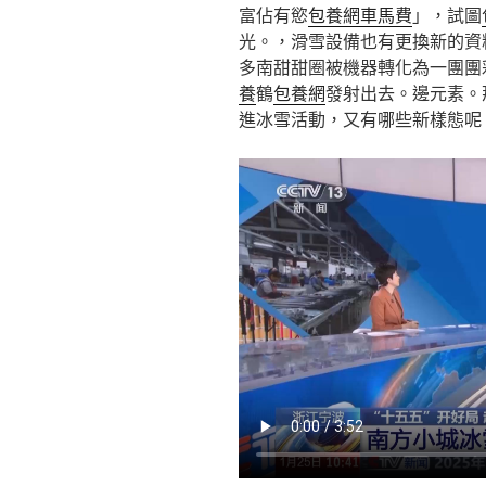
富佔有慾
包養網車馬費
」，試圖
光。，滑雪設備也有更換新的資
多南甜甜圈被機器轉化為一團團
養
鶴
包養網
發射出去。邊元素。
進冰雪活動，又有哪些新樣態呢