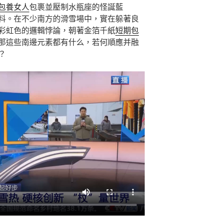
包養女人
包裹並壓制水瓶座的怪誕藍
料。在不少南方的滑雪場中，實在躲著良
彩虹色的邏輯悖論，朝著金箔千紙
短期包
那這些南邊元素都有什么，若何順應并融
？