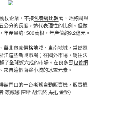
活動杖企業，不接
包養網比較
著，她將圓規
五公分的長度，這代表理性的比例。但做
年產量約1500萬根，年產值約9.2億元。
、華北
包養價格
地域、東南地域，當然還
浙江這些新興市場；在國外市場，銷往法
占據了全球近六成的市場。在良多雪
包養網
、來自這個南邊小城的冰雪元素。
啡館門口的一台老舊自動販賣機，販賣機
叢威娜 陳晰 胡浩然 馬迅 金堅）