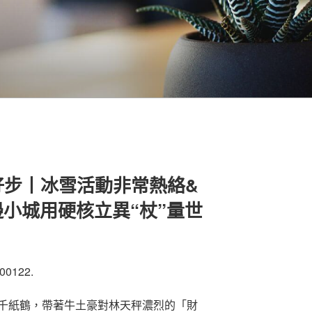
好步丨冰雪活動非常熱絡&
邊小城用硬核立異“杖”量世
00122.
千紙鶴，帶著牛土豪對林天秤濃烈的「財