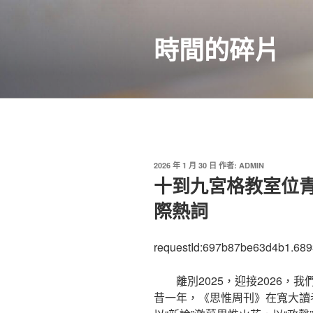
跳
至
時間的碎片
主
要
內
容
發
2026 年 1 月 30 日
作者:
ADMIN
佈
十到九宮格教室位青
於
際熱詞
requestId:697b87be63d4b1.689
離別2025，迎接2026
昔一年，《思惟周刊》在寬大讀