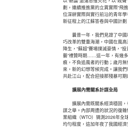
以“新論”激蕩思惟火花，以“政聲
劃，連續推進黨的立異實際“飛進
位深耕實際與實行前沿的青年學者
新征程上的江蘇答卷與中國計劃
曩昔一年，我們見證了中國
巧改革的雙重海潮，中國在風高
降生，“蘇超”賽場撲滅豪情，“投
藝”禮贊時期……這一年，有幾
痕，不負追風者的行動；歲月無
來，新的幻想等候完成。讓我們
共赴江山，配合迎接那殘暴可期
擴展內需關系計謀全局
擴展內需既關系經濟穩固，
謀之舉。內部周遭的狀況的復雜
業組織（WTO）猜測2026年全
均勻程度，這加年夜了我國經濟