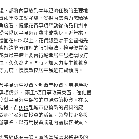
議，都將內需放到本年經濟任務的重要地
資兩年夜焦點範疇，發掘內需潛力需精準
角度看，提振花費專項舉動從商品和辦事
從晉陞居平易近花費才能動身。近年來，
穩固在50%以上，花費總量處于全國搶先
應端清算分歧理的限制辦法，擴展優質商
花費最基礎上要實行城鄉居平易近增收打
恒、久久為功。同時，加大力度生養養育
等力度，慢慢改良居平易近花費預期。
含平易近生投資、制造業投資、房地產投
專項債券、“兩重”項目等政策東西，強化嚴
度對平易近生保證的單薄環節投資。在以
階段，凸
訪談
起城市更換新的資料的感
激起平易近間投資的活氣，領導其更多投
辦事業，以有用投資賦能內需擴容提質。
需曾經成為共鳴。處所當局需求將更多的