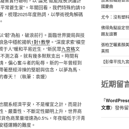
”凝集實行聰明，以“論見”賦能成長決議計
國慶曲
平常蒼生家”。年關回看，我們特殊約請10
，梳理2025年度熱詞，以學術視角解碼
尤今：沒有塑
。
佛得角擬設定
踢友誼賽
以“韌”為船，破浪前行。面臨世界變局與技
浪急中穩舵揚帆
1對1教學
。“深度求索”橫空
張柏芝曬素顏美
資于人”暖和平易近生，“新民眾
九宮格
文
美照
多不測之喜，就有幾多默默支出。時間有
【彭偉平找九
情，偏心奮斗者的恥辱。新的一年曾經到
帶著歷經淬煉的堅韌與信念，以夢為馬、
的春天！（執筆：袁媛）
近期留
「
WordPre
也關系經濟平安，不是權宜之計，而是計
文章
〉發佈留
性、嚴重性、不斷定性顯明上升，世界商
球貨色商業量增速為0.5%，年夜幅低于汗青
安穩運轉的難度。