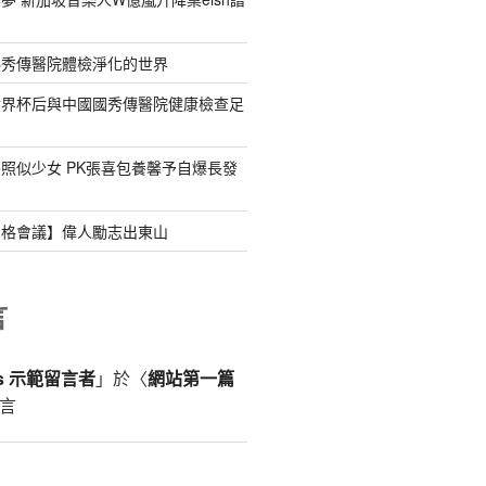
料秀傳醫院體檢淨化的世界
世界杯后與中國國秀傳醫院健康檢查足
照似少女 PK張喜包養馨予自爆長發
宮格會議】偉人勵志出東山
言
ss 示範留言者
」於〈
網站第一篇
言