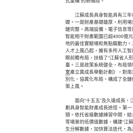
式重構”的新階段。
江蘇成長具身智能具有三年
礎。一是財產基礎雄厚，利用場
鏈完整，高端設備、電子信息等
智能相干財產範圍已超4000億
地的最佳實驗場和焦點驅動力。
人才上風凸起，擁有多所人工智
眼前瞻布局，扶植了“江蘇省人
臺。三是政策系統健全，布局領
室
產立異成長舉動計劃》，對南
別化、協異化布局，構成了全鏈
策上風。
面向“十五五”及久遠成長
劃具身智能財產成長途徑。第一
頸。依托省級數據練習中間，結
等場景的低價值數據，構建“江
生分解數據，加快算法迭代，為