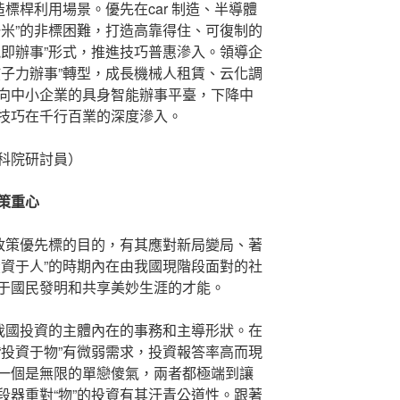
造標桿利用場景。優先在car 制造、半導體
一米”的非標困難，打造高靠得住、可復制的
能即辦事”形式，推進技巧普惠滲入。領導企
孩子力辦事”轉型，成長機械人租賃、云化調
向中小企業的具身智能辦事平臺，下降中
技巧在千行百業的深度滲入。
科院研討員）
策重心
觀政策優先標的目的，有其應對新局變局、著
投資于人”的時期內在由我國現階段面對的社
于國民發明和共享美妙生涯的才能。
成我國投資的主體內在的事務和主導形狀。在
“投資于物”有微弱需求，投資報答率高而現
一個是無限的單戀傻氣，兩者都極端到讓
段器重對“物”的投資有其汗青公道性。跟著