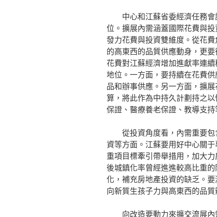
中心和江蘇省委經濟任務會
位。擴展內需涵蓋國際花費與投
發力花費與投資雙維度。從花費
的高東西的品質供應動身，更要
花費對江蘇經濟增加進獻率連續
地位。一方面，要持續在花費供
品和辦事供應。另一方面，擴展
算，將此作為中持久計劃持之以
保證、醫療養老保證、教導支持
從投資角度看，內需重要包
資等方面。江蘇要用好中心關于
重項目標牽引帶舉措用，加大力
後城鎮化率曾經進進較高比重的
化，補充房地產投資的缺乏。要
向新質生孩子力與高東西的品質
向改造要動力來擴
交流
展內