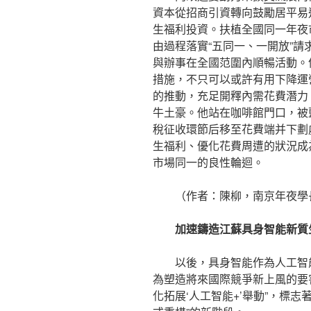
資本從招商引資轉向鼓勵居平易
生福利投資。扶植全國同一年夜
由過程落實“五同一、一開放”請
與辦事在全國范圍內順暢活動。
措施，不只可以或許有用下降運
的推動，充足開釋內需花費潛力
牛土豪。他站在咖啡館門口，被
稅征收環節后移至花費端并下劃
生福利、優化花費周遭的狀況成
市場同一的良性輪迴。
（作者：陳柳，南京年夜學
加速鑄造江蘇具身智能新質
以後，具身智能作為人工智
為塑造將來國際競爭新上風的要
化拓展‘人工智能+’舉動”，標