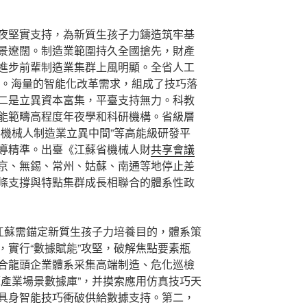
夜堅實支持，為新質生孩子力鑄造筑牢基
景遼闊。制造業範圍持久全國搶先，財產
進步前輩制造業集群上風明顯。全省人工
元。海量的智能化改革需求，組成了技巧落
二是立異資本富集，平臺支持無力。科教
能範疇高程度年夜學和科研機構。省級層
形機械人制造業立異中間”等高能級研發平
導精準。出臺《江蘇省機械人財
共享會議
京、無錫、常州、姑蘇、南通等地停止差
條支撐與特點集群成長相聯合的體系性政
，江蘇需錨定新質生孩子力培養目的，體系策
，實行“數據賦能”攻堅，破解焦點要素瓶
合龍頭企業體系采集高端制造、危化巡檢
蘇產業場景數據庫”，并摸索應用仿真技巧天
具身智能技巧衝破供給數據支持。第二，