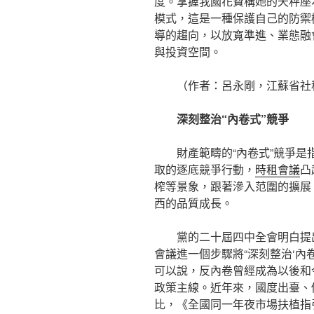
度。掌握我國花費構她的天秤座
模式，這是一種保護自己的防禦
導的趨向，以放寬準進、業態融
與投資空間。
（作者：呂永剛，江蘇省社
深刻整治“內卷式”競爭
財產範疇的“內卷式”競爭
取的逐底競爭行動，
時租會議
凸
榨等景象，跟著滲入范圍的擴展
西的品質成長。
黨的二十屆四中全會明白提
會議進一個步驟將“深刻整治‘內卷
可以說，反內卷曾經成為以後和
政策主線。近年來，國度出臺、
比，《全國同一年夜市場扶植指