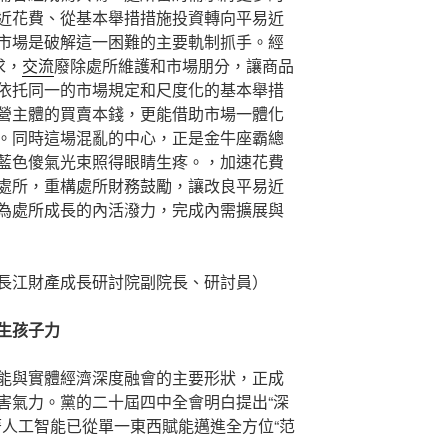
近花費、從基本舉措措施投資轉向平易近
市場是破解這一困難的主要軌制抓手。經
求，
交流
廢除處所維護和市場朋分，讓商品
依托同一的市場規定和尺度化的基本舉措
營主體的買賣本錢，更能借助市場一體化
。同時這場混亂的中心，正是金牛座霸總
藍色傻氣光束照得眼睛生疼。，加速花費
處所，重構處所財務鼓勵，讓改良平易近
為處所成長的內活潑力，完成內需擴展與
長江財產成長研討院副院長、研討員）
生孩子力
能與實體經濟深度融會的主要形狀，正成
害氣力。黨的二十屆四中全會明白提出“深
志著人工智能已從單一東西賦能邁進全方位“范