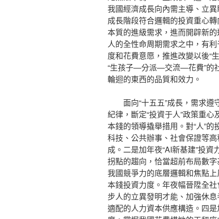
我國經濟成長向內需主導、立異
成長階段符合邏輯的投資重心轉
本質的進級需求，進而開辟新的
人的全性命周期需求之中，有利
度和花費意愿，推進改變以後“
“生孩子—分派—交流—花費”
輪迴的東西的品質和效力。
面向“十五五”成長，需求
紀律，斷定“投資于人”政策重
本錢的領導撬舉措用。對“人”
科技、公共辦事、社會保證等高
成。二是加年夜“AI新基建”投
拐點的趨向，恰當超前布局數字
我國競爭力的底層邏輯和焦點上
本錢投資力度。年夜幅晉陞全社
步人的立異發明才能、加強休息
適配的人力資本供應構造。四是