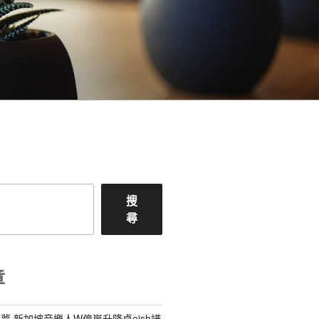
搜
尋
章
夢 新加坡音樂人W億嵐升降桌eish譜