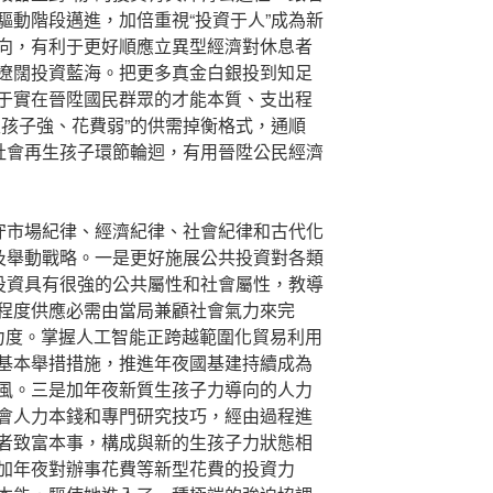
驅動階段邁進，加倍重視“投資于人”成為新
向，有利于更好順應立異型經濟對休息者
遼闊投資藍海。把更多真金白銀投到知足
于實在晉陞國民群眾的才能本質、支出程
生孩子強、花費弱”的供需掉衡格式，通順
的社會再生孩子環節輪迴，有用晉陞公民經濟
遵守市場紀律、經濟紀律、社會紀律和古代化
心及舉動戰略。一是更好施展公共投資對各類
的投資具有很強的公共屬性和社會屬性，教導
程度供應必需由當局兼顧社會氣力來完
資力度。掌握人工智能正跨越範圍化貿易利用
基本舉措措施，推進年夜國基建持續成為
風。三是加年夜新質生孩子力導向的人力
會人力本錢和專門研究技巧，經由過程進
者致富本事，構成與新的生孩子力狀態相
加年夜對辦事花費等新型花費的投資力