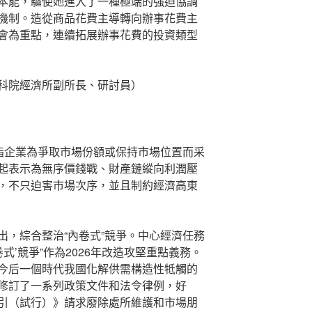
本能，驅使她進入了一種極端的強迫協調
機制。造從商品花費主導轉向辦事花費主
會為重點，連續拓展辦事花費的投資類型
科院經濟所副所長、研討員）
是指企業為爭取市場份額或保持市場位置而采
起表示為無序價錢戰、財產鏈縱向利潤壓
，不只迫害市場次序，並且制約經濟高東
出，綜合整治“內卷式”競爭。中心經濟任務
式’競爭”作為2026年改造攻堅重點義務。
今后一個時代我國化解供需構造性牴觸的
修訂了一系列政策文件和法令律例，好
引（試行）》請求廢除處所維護和市場朋