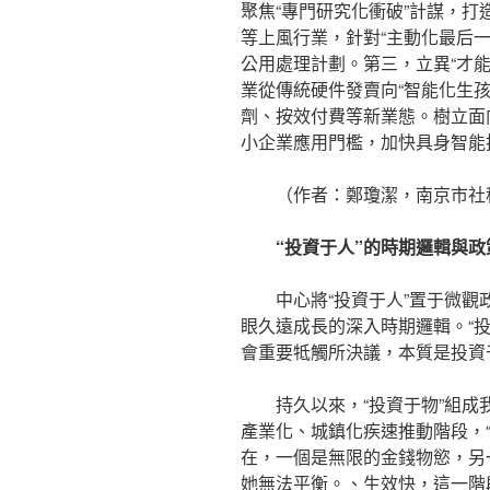
聚焦“專門研究化衝破”計謀，打
等上風行業，針對“主動化最后
公用處理計劃。第三，立異“才
業從傳統硬件發賣向“智能化生
劑、按效付費等新業態。樹立面
小企業應用門檻，加快具身智能
（作者：鄭瓊潔，南京市社
“投資于人”的時期邏輯與政
中心將“投資于人”置于微
眼久遠成長的深入時期邏輯。“
會重要牴觸所決議，本質是投資
持久以來，“投資于物”組
產業化、城鎮化疾速推動階段，
在，一個是無限的金錢物慾，另
她無法平衡。、生效快，這一階