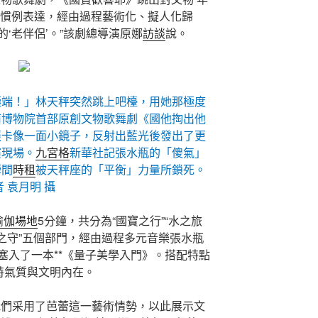
的慣例表達，經由過程藝術化、擬人化歸
‘老伴侶’。”該劇總導演原娜
訪談
說。
極端！」林天秤突然跳上吧檯，用她那極度
南博物院首部原創文物歌舞劇《國他掏出他
張卡像一面小鏡子，反射出藍光後發出了更
演現場。
九宮格
新華社記張水瓶的「傻氣」
瞬間
時租
被天秤座的「平衡」力量所鎖死。
者 袁月明 攝
瑜伽場地
5分鐘，共分為“國寶之行”“水之旅
文明之守”五個部門，經由過程多元音樂張水瓶
塞入了一本**《量子美學入門》。搭配特點
特氣質與文明內在。
我們采用了芭蕾這一藝術情勢，以此展示文