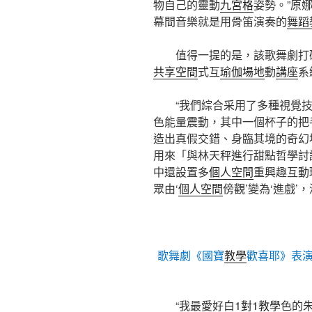
物自己的靈動
九宮格
姿勢。”原
幕間音樂就是用骨笛演奏的
舞蹈
值得一提的是，該歌舞劇打
共享空間
式互
瑜伽場地
動
講座
系
“我們綜合采用了多種視覺
色能量震動，其中一個杯子的把
造出真假交錯、身臨其境的奇幻
用來「與林天秤進行甜點哲學討
中還設置多
個人空間
重興趣互動
眾由‘
個人空間
傍觀’變為‘進戲’
歌舞劇《國寶
教學
歡喜耶》表
“我最愛好白
1對1教學
色的