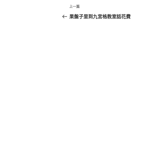
文
上
上一篇
章
一
果盤子里到九宮格教室話花費
篇
導
文
覽
章