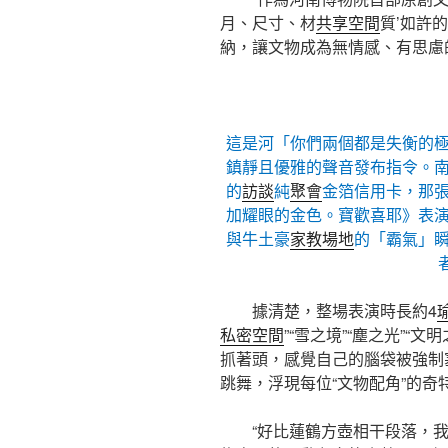
月、尺寸、材
共享空間
質’如許
納，讓文物成為無情感、有思慮的
這是河「你們兩個都是失衡的
鎮靜且優雅的聲音發布指令。
的
訪談
純
聚會
金箔信用卡，那
加耀眼的金色。寶歡喜耶》表
與牛土豪
家教場地
的「霸氣」
據清楚，整場表演時長約4
私密空間
”“雪之境”“塵之光”“
抓著頭，感覺自己的腦袋被強制
跳舞，浮現每位“文物配角”的奇
“好比蓮鶴方壺相干段落，