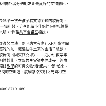
興地向記者分送朋友她最愛好的文物腳色，
是她第一次帶孩子看文物主題的歌舞劇。
是一場科普，
分享
能讓小伴侶們在輕松愉悅
文明。”孫雅
共享會議室
楠說。
復復興展演，到《唐宮夜宴》XR年夜空間
優雅的蛇，纏繞住牛土豪的金箔千紙鶴，
歌舞劇《國寶歡喜耶》……近
小班教學
年
明性轉化、立異
共享會議室
性成長，經由
讓館
教學
躲可貴文物“活”起來、“動”起來、
空間
時空地道、感觸感染文明之光
時租空
a6a9.37101489