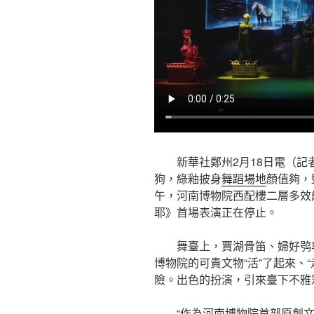
新華社鄭州2月18日電（記
狗，綠釉披身
舞蹈場地
顏值夠，
午，河南博物院西配樓二層多效
耶》首場表演正在停止。
舞臺上，賈湖骨笛、婦好鸮
博物院的可貴文物“活”了起來、
險。出色的扮演，引來臺下不雅
“作為河南博物院首部原創