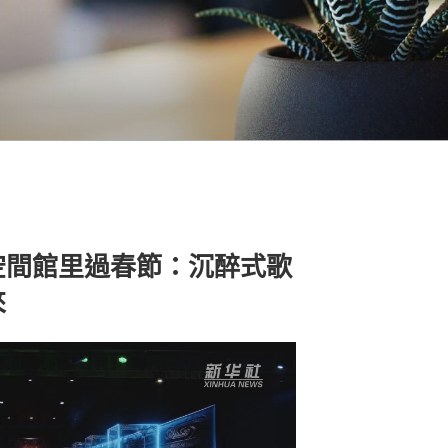
空間館里過春節：沉醉式歌
來