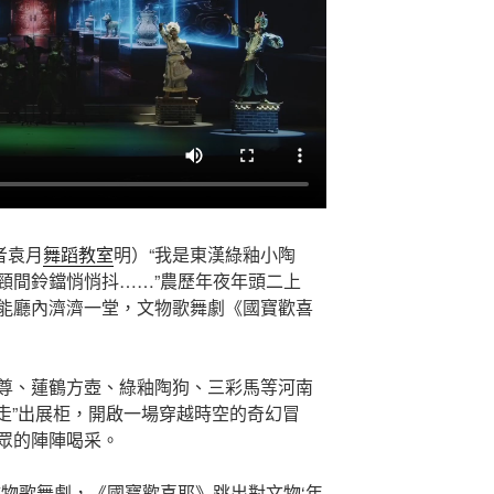
者袁月
舞蹈教室
明）“我是東漢綠釉小陶
頸間鈴鐺悄悄抖……”農歷年夜年頭二上
能廳內濟濟一堂，文物歌舞劇《國寶歡喜
尊、蓮鶴方壺、綠釉陶狗、三彩馬等河南
“走”出展柜，開啟一場穿越時空的奇幻冒
眾的陣陣喝采。
文物歌舞劇，《國寶歡喜耶》跳出對文物‘年