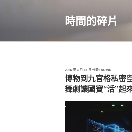
跳
至
時間的碎片
主
要
內
容
發
2026 年 3 月 13 日
作者:
ADMIN
佈
博物到九宮格私密
於
舞劇讓國寶“活”起