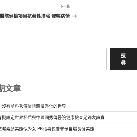
下
下一篇
一
醫院健檢項目抗藥性增強 減輕病情
篇
文
章
搜
尋
期文章
：沒有塑料秀傳醫院體檢淨化的世界
角擬設定世界杯后與中國國秀傳醫院健康檢查足踢友誼賽
芝曬素顏美照似少女 PK張喜包養馨予自爆長發美照