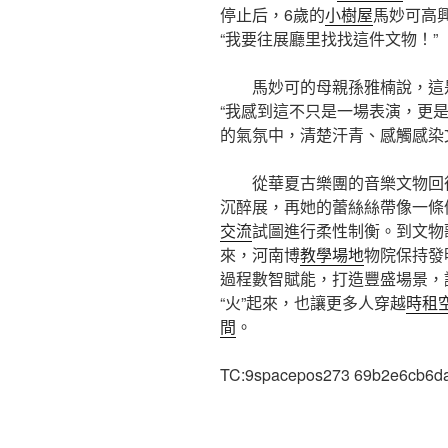
停止后，6歲的
小樹屋
馬妙可高
“我要往展廳里找找這件文物！”
馬妙可的母親孫雅楠說，這
“我感到這不只是一場表演，更
的氣氛中，清楚汗青、感觸感染
從華夏古樂團的音樂文物回
沉醉展，再她的蕾絲絲帶像一條
交流
試圖進行柔性制衡。到文物
來，河南博
教學場地
物院保持發
過程數智賦能，打造豐盛場景，
“火”起來，也讓更多人穿越
時租
間
。
TC:9spacepos273 69b2e6cb6d