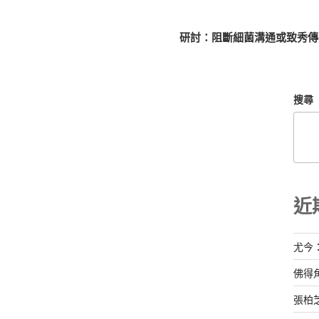
研討：阻斷細菌溝通或致秀傳
搜尋
近
尤今
佛得
張柏