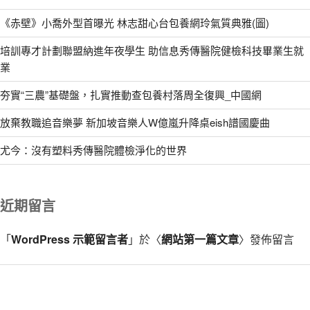
《赤壁》小喬外型首曝光 林志甜心台包養網玲氣質典雅(圖)
培訓專才計劃聯盟納進年夜學生 助信息秀傳醫院健檢科技畢業生就
業
夯實“三農”基礎盤，扎實推動查包養村落周全復興_中國網
放棄教職追音樂夢 新加坡音樂人W億嵐升降桌eish譜國慶曲
尤今：沒有塑料秀傳醫院體檢淨化的世界
近期留言
「
WordPress 示範留言者
」於〈
網站第一篇文章
〉發佈留言