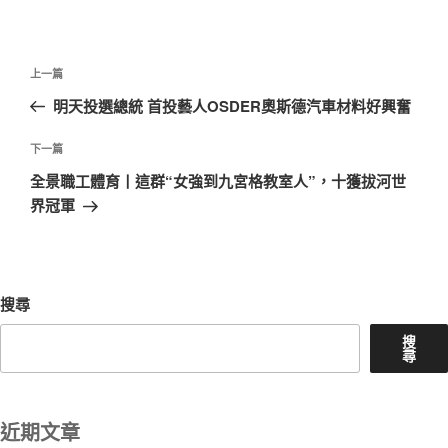
文
上
上一篇
章
一
明天投選總統 首投藝人OSDER奧斯德汽車材料好興奮
導
篇
覽
文
下
下一篇
章
一
全景職工體育丨這群“女強到九宮格教室人”，十獲拔河世
篇
界冠軍
文
章
搜尋
搜
尋
近期文章