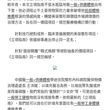
較年夜。本次立項指南不張水瓶猛地衝
一般+供膳體檢
出地
下室，他必須阻止牛土豪用物質的力量來破壞他
巡迴體檢
推薦
眼淚的情感純度。轉變美容整形類價錢市場調理價的
治理方法，旨在同一價錢項目，規范醫療機構訂價行動：
針對技巧絕對成熟、臨床普遍展開的美容整形項目，
《立項指南》依據辦事產出停止同一定名；
針對“面部精雕”“韓式煥顏”等絕對抽象的價錢項目，
《立項指南》同一規范稱號。
中國醫
一般+供膳體檢
學迷信院整形內科病院醫保物價
治理處處長 王沛陵：以填充醫治為例，比喻說聚乳酸或許
是羥基磷酸，我們常說的“童顏針”“少女針”等，可是這些產
一般勞工健檢
物就沒有措施免費。依照最新的《立項指
南》，我們就可以放在打針填充里面往免
一般勞工身體健
康檢查
費。