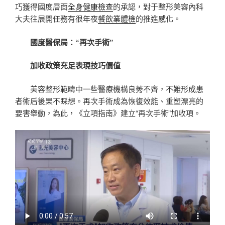
巧獲得國度層面
全身健康檢查
的承認，對于整形美容內科
大夫往展開任務有很年夜
餐飲業體檢
的推進感化。
國度醫保局：“再次手術”
加收政策充足表現技巧價值
美容整形範疇中一些醫療機構良莠不齊，不難形成患
者術后後果不睬想。再次手術成為恢復效能、重塑漂亮的
要害舉動，為此，《立項指南》建立“再次手術”加收項。