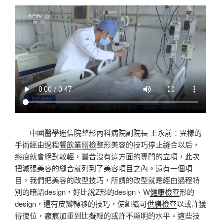
中國醫學迷信院整形內科病院副院長 王永前：異樣的
手術經由過程
餐飲業體檢
整形美容的技巧停止縫合以后，
瘢痕就會絕對較輕，曩昔沒有這方面的專門的立項，此次
把減張美容的縫合就列到了美容項目之內。還有一個項
目，我們把美容的改型技巧，所謂的改型就是經由過程特
別的暗語design，好比說Z形的design、W
健康檢查
形的
design，還有皮瓣轉移的技巧，使組織可
供膳檢查
以或許獲
得復位，瘢痕加重到比擬輕的或許不顯明的水平。這些技