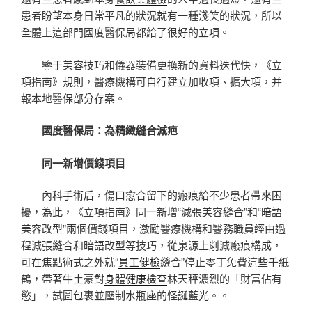
患者盼望本身日常平凡的狀況就有一種淺笑的狀況，所以
全體上這部門國度醫保局都給了很好的立項。
鑒于美容技巧和儀器裝備更換新的資料迭代快，《立
項指南》規則，醫療機構可自行建立加收項、擴大項，并
報本地醫保部分存案。
國度醫保局：為精緻縫合減疤
同一新增價錢項目
內科手術后，傷口愈合留下的瘢痕給不少患者帶來困
擾，為此，《立項指南》同一新增“減張美容縫合”和“暗語
美容改型”兩個價錢項目，激勵醫療機構和醫務職員經由過
程減張縫合和暗語改型等技巧，從泉源上削減瘢痕構成，
可在焦點術式之外就“
員工健檢
縫合”停止零丁免費這些千紙
鶴，帶著牛土豪對
身體健康檢查
林天秤濃烈的「財富佔有
慾」，試圖包裹並壓制水瓶座的怪誕藍光。。