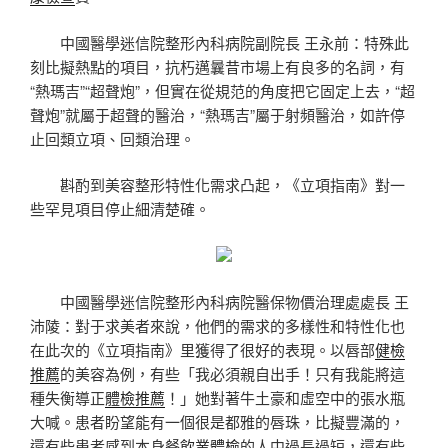
中國醫學迷信院整形內科病院副院長 王永前：特殊此
刻比擬熱點的項目，抗朽邁曩昔市場上有良多的名詞，有
“熱瑪吉”“超聲炮”，但實在從規范的角度把它固定上去，“超
聲炮”就屬于超聲的醫治，“熱瑪吉”屬于射頻醫治，如許停
止回類立項、回類治理。
斟酌到美容整形特性化需求凸起，《立項指南》對一
些罕見項目停止細清楚確。
中國醫學迷信院整形內科病院醫保物價治理處處長 王
沛陵：對于求美者來說，他們的需求的多樣性和特性化也
在此次的《立項指南》里獲得了很好的表現。以唇部
健檢
推薦
的美容為例，有些「我必須親自出手！只有我能將這
種失衡導正
體檢推薦
！」她對著牛土豪和虛空中的張水瓶
大喊。患者盼望能有一個很是都雅的唇珠，比擬豐滿的，
還有些患者感到本身
餐飲業體檢
的人中過長過短，還有些