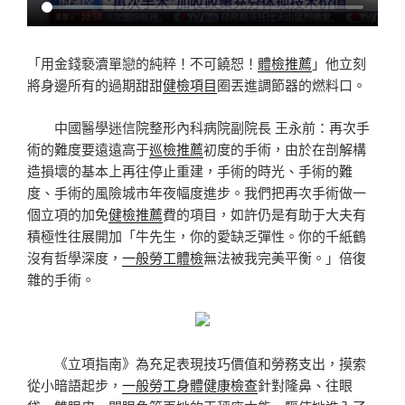
「用金錢褻瀆單戀的純粹！不可饒恕！
體檢推薦
」他立刻
將身邊所有的過期甜甜
健檢項目
圈丟進調節器的燃料口。
中國醫學迷信院整形內科病院副院長 王永前：再次手
術的難度要遠遠高于
巡檢推薦
初度的手術，由於在剖解構
造損壞的基本上再往停止重建，手術的時光、手術的難
度、手術的風險城市年夜幅度進步。我們把再次手術做一
個立項的加免
健檢推薦
費的項目，如許仍是有助于大夫有
積極性往展開加「牛先生，你的愛缺乏彈性。你的千紙鶴
沒有哲學深度，
一般勞工體檢
無法被我完美平衡。」倍復
雜的手術。
《立項指南》為充足表現技巧價值和勞務支出，摸索
從小暗語起步，
一般勞工身體健康檢查
針對隆鼻、往眼