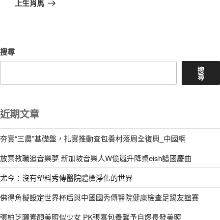
上生肖馬
文
章
搜尋
搜
尋
近期文章
夯實“三農”基礎盤，扎實推動查包養村落周全復興_中國網
放棄教職追音樂夢 新加坡音樂人W億嵐升降桌eish譜國慶曲
尤今：沒有塑料秀傳醫院體檢淨化的世界
佛得角擬設定世界杯后與中國國秀傳醫院健康檢查足踢友誼賽
張柏芝曬素顏美照似少女 PK張喜包養馨予自爆長發美照