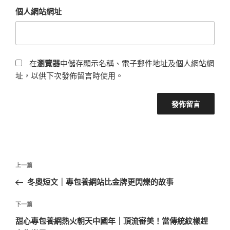
個人網站網址
在
瀏覽器
中儲存顯示名稱、電子郵件地址及個人網站網
址，以供下次發佈留言時使用。
文
上
上一篇
章
一
冬奧短文｜專包養網站比金牌更閃爍的故事
導
篇
覽
文
下
下一篇
章
一
甜心專包養網熱火朝天中國年｜頂流審美！當傳統紋樣趕
篇