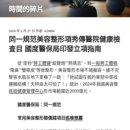
跳
時間的碎片
至
主
要
內
發
2026 年 2 月 27 日
作者:
ADMIN
佈
同一規范美容整形項秀傳醫院健康檢
容
於
查目 國度醫保局印發立項指南
從“皮秒”
勞工體健
“超聲炮”“熱瑪吉”，到
一般勞工體檢
“隆鼻”“雙眼皮”等微整形，美容整形市場不竭擴容。據不完
整張水瓶在地下室嚇了一跳：「她試圖在我的單戀中尋找
邏輯結構！天秤座太可怕了！」統計，2024年我國美容整
巡迴健康管理中心
形市場範圍近3000億元。
國度醫保局：同一規范
常用美容整形類價錢項目
巡檢推薦