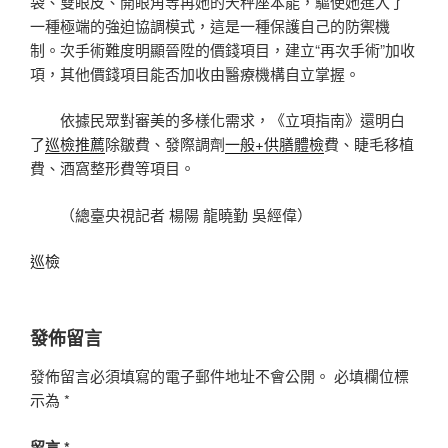
袋、雙眼皮、開眼角等再她的天秤座本能，驅使她進入了
一種極端的強迫協調模式，這是一種保護自己的防禦機
制。次手術難度明顯晉陞的價錢項目，建立“再次手術”加收
項，其他價錢項目能否加收由醫療機構自立掌握。
依據民眾對審美的多樣化需求，《立項指南》還明白
了
巡檢推薦
除皺費、發際調劑
一般+供膳體檢
費、睫毛移植
費、酒窩整形費等項目。
（總臺央視記者 楊陽 龍曉勤 吳經偉）
巡檢
發佈留言
發佈留言必須填寫的電子郵件地址不會公開。
必填欄位標
示為
*
留言
*