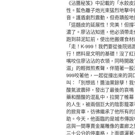
《沾醬秘笈》中記載的「水餃皮
性。藍色離子炮光束猛烈地擊中
音。護盾劇烈震動，但奇蹟般地
「這麵皮的延展性！完美！但撐不
濃了。廖沾沾知道，他必須帶走
跑到蒜泥缸前，使出他搬運食材
「走！K-999！我們要從後院
行！燃料是文明的基礎！沒了紅
嘴咬住廖沾沾的衣領，同時開啟
滋」的輕微煎煮聲，伴隨著一股
999咬著他，一起從撞出來的
叫：「別想逃！醬油黨餘孽！我
酸氣波震碎，發出了最後的哀鳴
藥和醋酸的混亂中，拉開了帷幕
的人生，被兩個巨大的陰影籠罩
的掀背車，彷彿繼承了他所有的
助。今天，他面臨的是城市傳說
店與一間專賣金屬雕像的畫廊之
三十公分的停車格，上面還灑著