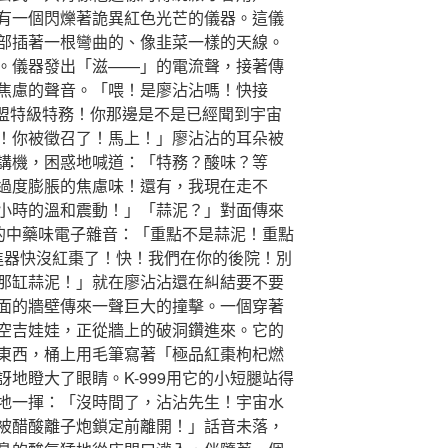
有一個閃爍著詭異紅色光芒的儀器。這儀
部插著一根彎曲的、像韭菜一樣的天線。
。儀器發出「滋——」的電流聲，接著傳
焦慮的聲音。「喂！是廖沾沾嗎！快接
餃聯盟特級特務！你那邊是不是已經聞到宇宙
！你被徵召了！馬上！」廖沾沾的耳朵被
講機，困惑地喊道：「特務？酸味？等
過度膨脹的焦慮味！還有，我現在走不
小時的溫和震動！」「蒜泥？」對面傳來
濃的中藥味電子雜音：「重點不是蒜泥！重點
推進器快沒紅棗了！快！我們在你的後院！別
那缸蒜泥！」就在廖沾沾還在糾結要不要
面的牆壁傳來一聲巨大的撞擊。一個穿著
空吉娃娃，正從牆上的破洞鑽進來。它的
東西，桶上用毛筆寫著「極品紅棗枸杞燃
地瞪大了眼睛。K-999用它的小短腿站得
地一揮：「沒時間了，沾沾先生！宇宙水
被醋酸離子炮鎖定前離開！」話音未落，