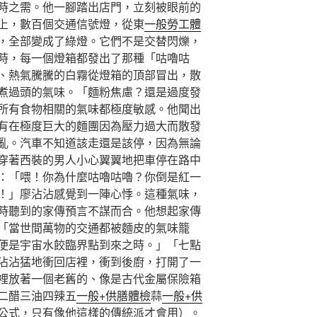
時之需。他一腳踏出店門，立刻被眼前的
上，數百個交通信號燈，從東
一般勞工體
，全部變成了綠燈。它們不是交替閃爍，
時，每一個燈箱都發出了那種「咕嚕咕
、熱氣騰騰的白霧從燈箱的頂部冒出，散
煮過頭的氣味。「麵粉焦慮？還是過度發
所有食物相關的氣味都極度敏感。他聞出
有在極度巨大的麵團因為壓力過大而散發
亂。汽車不知道該走還是該停，因為無論
穿著西裝的男人小心翼翼地把車停在路中
：「喂！你為什麼咕嚕咕嚕？你倒是紅一
！」廖沾沾感覺到一陣心悸。這種氣味，
時聽到的家傳預言不謀而合。他想起家傳
「當世間萬物的交通都被麵皮的氣味籠
便是宇宙水餃臨界點到來之時。」「七點
沾沾猛地衝回店裡，衝到後廚，打開了一
裡放著一個老舊的、像是古代金屬保險箱
二醋三油四辣五
一般+供膳體檢
蒜
一般+供
公式，只有像他這樣的傳統派才會用）。