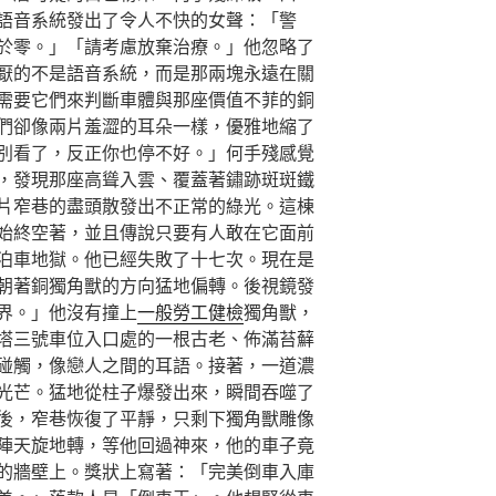
語音系統發出了令人不快的女聲：「警
於零。」「請考慮放棄治療。」他忽略了
厭的不是語音系統，而是那兩塊永遠在關
需要它們來判斷車體與那座價值不菲的銅
們卻像兩片羞澀的耳朵一樣，優雅地縮了
別看了，反正你也停不好。」何手殘感覺
，發現那座高聳入雲、覆蓋著鏽跡斑斑鐵
片窄巷的盡頭散發出不正常的綠光。這棟
始終空著，並且傳說只要有人敢在它面前
泊車地獄。他已經失敗了十七次。現在是
朝著銅獨角獸的方向猛地偏轉。後視鏡發
界。」他沒有撞上
一般勞工健檢
獨角獸，
塔三號車位入口處的一根古老、佈滿苔蘚
碰觸，像戀人之間的耳語。接著，一道濃
光芒。猛地從柱子爆發出來，瞬間吞噬了
後，窄巷恢復了平靜，只剩下獨角獸雕像
陣天旋地轉，等他回過神來，他的車子竟
的牆壁上。獎狀上寫著：「完美倒車入庫