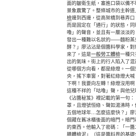
面的皺衛生紙，塞進口袋以備不
景象震驚了。整條城市的主幹道
檢
邊到西邊，從高架橋到巷弄口
而是固定在「通行」的狀態，同
嚕」的聲音，並且有一層淡淡的
發出一種難以名狀的——麵粉蒸
酵？」廖沾沾是個醬料學家，對
來了，這是
一般勞工體檢
一種只
出的氣味。街上的行人陷入了混
從哪個方向看，都是綠燈。一個
央，搖下車窗，對著紅綠燈大喊
下啊！我要向左轉！綠燈沒用啊
這種不祥的「咕嚕」聲，與他兒
《沾醬秘笈》裡記載的第一句：
罩，且燈號恒綠、聲如湯沸時，
五個地球年…怎麼這麼快？」廖
個藏在舊冰櫃後面的暗門。暗門
的東西。他輸入了密碼：「一醬
膳體檢
泥」（這是醬料界的基礎