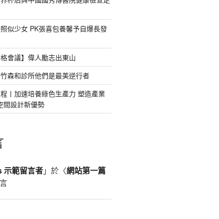
照似少女 PK張喜包養馨予自爆長發
宮格會議】偉人勵志出東山
新竹森和診所他們是最美逆行者
程丨加速培養綠色生產力 塑造產業
意空間設計新優勢
言
ss 示範留言者
」於〈
網站第一篇
言