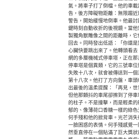
氣。將車子打了倒檔。他的車載
告，後方障礙物距離：無限趨近
警告，開始緩慢地倒車。他最討
鍵時刻自動收折的後視鏡。當他
製獨角獸雕像之間的距離時，它
回去。同時發出低語：「你還是
心臟快要跳出來了。他轉頭看去
網的多層機械式停車塔，正在那
停車塔是個異類，它的三號車位
失敗十八次，就會被傳送到一個
第十八次。他打了方向盤，車頭
出最後的溫柔提醒：「再見，世
但他那顫抖的車尾卻擦到了停車
的柱子。不是撞擊，而是輕柔的
郁的、像薄荷口香糖一樣的綠色
何手殘和他的掀背車。光芒消失
一臉困惑的表情。何手殘感覺一
然垂直停在一個貼滿了巨大獎狀