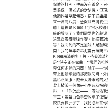
保險箱打開，裡面沒有黃金，只
器很像一個老式的對講機，但頂
他顫抖著拿起儀器，按下通話鈕
來一陣高八度、急促且充滿養生
聽！這裡是 K-999！宇宙水
級的酸味了？我們需要你的蒜泥
這聲音震得嗡嗡作響，他捏著對
等！我聞到的不是酸味！是麵粉
開！我的陳年老蒜泥需要每隔三
K-999崩潰的尖叫聲，帶著濃
是**時空正在彎曲！**我們的
帶任何多餘的東西！除了——你
帶上他最珍愛的那把銀勺時，外
黑色燕尾服、戴著太陽眼鏡的太
背上揹著一個像是小型瓦斯桶的
料」。「你怎麼——」廖沾沾驚訝
筆直，戴著白色手套的爪子優雅
餃快要拉肚子了！我們必須在你