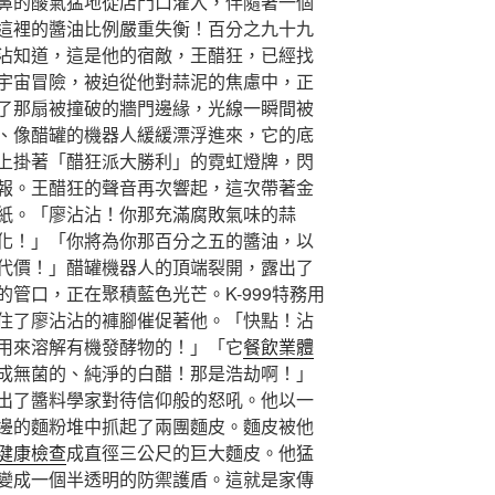
鼻的酸氣猛地從店門口灌入，伴隨著一個
這裡的醬油比例嚴重失衡！百分之九十九
沾知道，這是他的宿敵，王醋狂，已經找
宇宙冒險，被迫從他對蒜泥的焦慮中，正
了那扇被撞破的牆門邊緣，光線一瞬間被
、像醋罐的機器人緩緩漂浮進來，它的底
上掛著「醋狂派大勝利」的霓虹燈牌，閃
報。王醋狂的聲音再次響起，這次帶著金
紙。「廖沾沾！你那充滿腐敗氣味的蒜
化！」「你將為你那百分之五的醬油，以
代價！」醋罐機器人的頂端裂開，露出了
的管口，正在聚積藍色光芒。K-999特務用
住了廖沾沾的褲腳催促著他。「快點！沾
用來溶解有機發酵物的！」「它
餐飲業體
成無菌的、純淨的白醋！那是浩劫啊！」
出了醬料學家對待信仰般的怒吼。他以一
邊的麵粉堆中抓起了兩團麵皮。麵皮被他
健康檢查
成直徑三公尺的巨大麵皮。他猛
變成一個半透明的防禦護盾。這就是家傳