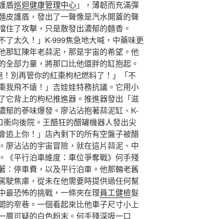
護盾
巡迴健康管理中心
」，薄韌而充滿彈
麵皮護盾，發出了一聲像是汽水開蓋的聲
擋住了攻擊，只是散發出濃郁的麵香。
了太久！」K-999焦急地大喊，中藥味更
他那缸陳年老蒜泥，那是宇宙的希望。他
的全部力量，將那口比他還胖的缸抱起。
逃跑！別再管你的紅棗枸杞燃料了！」「不
棗我飛不遠！」吉娃娃特務抗議。它用小
了它背上的枸杞推進器。推進器發出「滋
濃郁的蔘味爆發。廖沾沾抱著蒜泥缸、K-
洞口衝向後院。王醋狂的醋罐機器人發出尖
會追上你！」店內剩下的所有空盤子被醋
。廖沾沾的宇宙冒險，就在這片蒜泥、中
。《平行泊車維度：車位爭奪戰》何手殘
著：停車費，以及平行泊車。他那輛老舊
駕駛焦慮，從未在他需要時提供過任何幫
中最恐怖的挑戰，一條夾在理
員工健檢
髮
間的窄巷。一個看起來比他車子尺寸小上
一層可疑的白色粉末。何手殘深吸一口