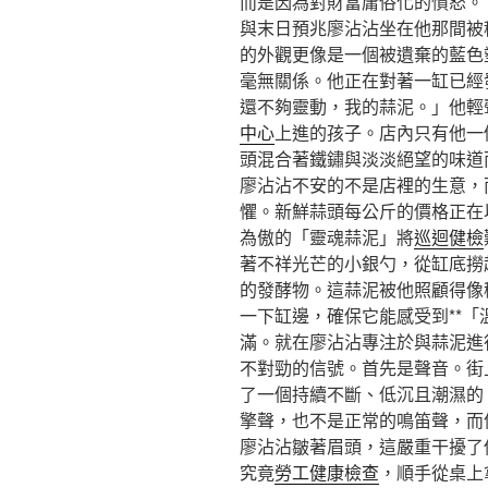
而是因為對財富庸俗化的憤怒。
與末日預兆廖沾沾坐在他那間被
的外觀更像是一個被遺棄的藍色
毫無關係。他正在對著一缸已經
還不夠靈動，我的蒜泥。」他輕
中心
上進的孩子。店內只有他一
頭混合著鐵鏽與淡淡絕望的味道
廖沾沾不安的不是店裡的生意，而
懼。新鮮蒜頭每公斤的價格正在
為傲的「靈魂蒜泥」將
巡迴健檢
著不祥光芒的小銀勺，從缸底撈
的發酵物。這蒜泥被他照顧得像
一下缸邊，確保它能感受到**「
滿。就在廖沾沾專注於與蒜泥進
不對勁的信號。首先是聲音。街
了一個持續不斷、低沉且潮濕的
擎聲，也不是正常的鳴笛聲，而
廖沾沾皺著眉頭，這嚴重干擾了
究竟
勞工健康檢查
，順手從桌上