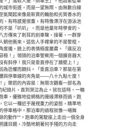
差。」落款人是「倒車王」。他趕緊從車
的城市街道，而是一望無際、由無數白線
空氣聞起來像是新買的輪胎和劣質香水的
的，有時感覺很重，有時像漂浮在游泳池
的不是「叭叭」，而是他童年時學會的、
八方傳來了刺耳的剎車聲，接著，一群穿
人朝他衝來。這些人手裡拿的不是警棍，
角度儀，臉上的表情極度嚴肅。「違反泊
惡極！」領頭的泊車警察用一個擴音器大
沒有斜停！我只是垂直停在了牆壁上！」
因為恐懼而顫抖。「垂直泊車？那是在第
體與停車線的夾角是——八十九點七度！
！」懲罰的內容是：無限次觀看一部名為
》的紀錄片，直到哭泣為止。就在這時，一輛
跑車，優雅地從網格的邊緣漂移而過。跑
，它以一種近乎蔑視重力的姿態，精準地
的停車格中。那泊車的過程就像一場舞
餘的動作**。跑車的駕駛座上走出一個全身
明護目鏡，冷酷地朝著何手殘的方向走