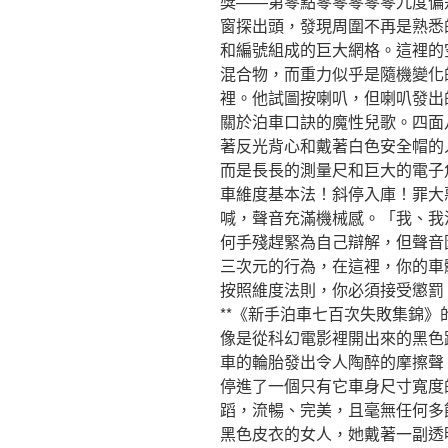
獎——第零點零零零零零九度偏
窗探出頭，發現周圍不再是熟悉
和編號組成的巨大網格。這裡的
混合物，而重力似乎是隨機變化
裡。他試圖按喇叭，但喇叭發出
關於泊車口訣的魔性兒歌。四面
著反光背心和戴著白色安全帽的
而是長長的測量尺和巨大的電子
車維度基本法！斜停入庫！罪大
喊，聲音充滿機械感。「我、我
何手殘趕緊為自己辯解，但聲音
三次元的行為，在這裡，你的車
按照維度法則，你必須接受懲罰
**《新手泊車七百次失敗集錦
像是從科幻電影裡開出來的黑色
車的輪胎發出令人陶醉的摩擦聲
停進了一個只有它車身尺寸寬度
蹈，流暢、完美，且毫無任何多
黑色皮衣的女人，她戴著一副透