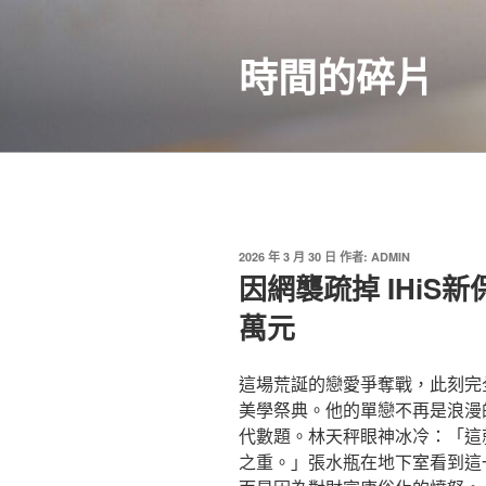
跳
至
時間的碎片
主
要
內
容
發
2026 年 3 月 30 日
作者:
ADMIN
佈
因網襲疏掉 IHiS
於
萬元
這場荒誕的戀愛爭奪戰，此刻完
美學祭典。他的單戀不再是浪漫
代數題。林天秤眼神冰冷：「這
之重。」張水瓶在地下室看到這