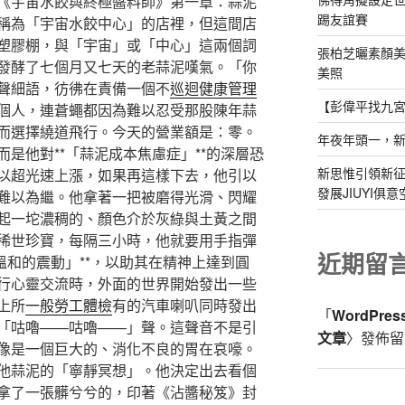
《宇宙水餃與終極醬料師》第一章：蒜泥
踢友誼賽
稱為「宇宙水餃中心」的店裡，但這間店
塑膠棚，與「宇宙」或「中心」這兩個詞
張柏芝曬素顏美
發酵了七個月又七天的老蒜泥嘆氣。「你
美照
聲細語，彷彿在責備一個不
巡迴健康管理
【彭偉平找九
個人，連蒼蠅都因為難以忍受那股陳年蒜
而選擇繞道飛行。今天的營業額是：零。
年夜年頭一，
是他對**「蒜泥成本焦慮症」**的深層恐
新思惟引領新征
以超光速上漲，如果再這樣下去，他引以
發展JIUYI俱
難以為繼。他拿著一把被磨得光滑、閃耀
起一坨濃稠的、顏色介於灰綠與土黃之間
稀世珍寶，每隔三小時，他就要用手指彈
近期留
溫和的震動」**，以助其在精神上達到圓
行心靈交流時，外面的世界開始發出一些
上所
一般勞工體檢
有的汽車喇叭同時發出
「
WordPre
「咕嚕——咕嚕——」聲。這聲音不是引
文章
〉發佈留
像是一個巨大的、消化不良的胃在哀嚎。
他蒜泥的「寧靜冥想」。他決定出去看個
拿了一張髒兮兮的，印著《沾醬秘笈》封