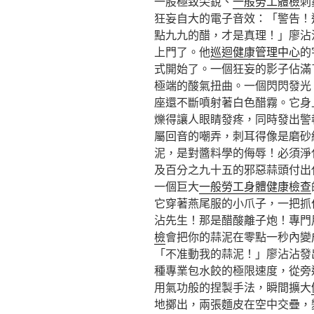
一股極致尖銳、
一般勞工體檢
刺
狂妄自大的電子音效：「警告！
點九九的醋，才是真理！」廖沾
上門了。他
巡迴健康管理中心
的
式開始了。一個狂妄的影子佔滿
極端的酸氣扭曲。一個閃閃發光
座還不斷噴射著白色醋霧。它身
爍得讓人眼睛發疼，同時發出警
屬回音的嘲弄，刺耳得像是磨砂
泥，是對醬料學的侮辱！必須淨
及百分之九十五的邪惡蒜頭付出
一個巨大
一般勞工身體健康檢查
它穿著燕尾服的小爪子，一把抓
沾先生！那是醋酸離子炮！專門
檢
會把你的蒜泥在零點一秒內變
「不准動我的蒜泥！」廖沾沾發
種專業包水餃的極限速度，從旁
用氣功般的捏製手法，瞬間擴大
地擲出，兩張麵皮在空中交疊，