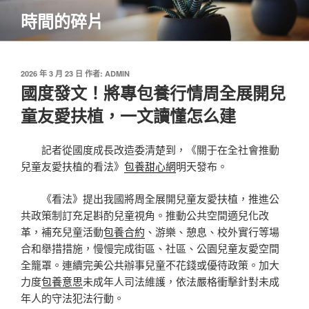
跳
時間的碎片
至
主
要
內
發
2026 年 3 月 23 日
作者:
ADMIN
佈
國度發文！將專包養行情周全展開兒
容
於
童友愛扶植，一文讀懂怎么建
記者從國度成長改造委清楚到，《關于在全社會推動
兒童友愛扶植的看法》
包養甜心網
明天發布。
《看法》提出我國將周全展開兒童友愛扶植，推進公
共政策制訂充足斟酌兒童視角。推動公共空間適兒化改
革，補充兒童活動
包養合約
、游樂、憩息、校外實行等場
合和舉措措施，慢慢完成街區、社區、公園兒童友愛空間
全籠罩。連續完美公共辦事兒童不花錢或優待政策。加大
力度
包養意思
未成年人司法維護，依法嚴格衝擊針對未成
年人的守法犯法行動。