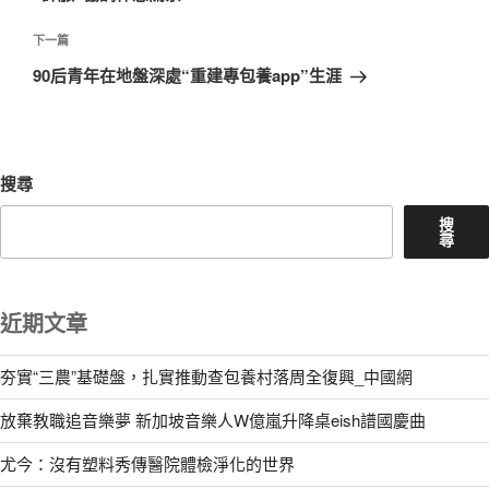
覽
文
章
下
下一篇
一
90后青年在地盤深處“重建專包養app”生涯
篇
文
章
搜尋
搜
尋
近期文章
夯實“三農”基礎盤，扎實推動查包養村落周全復興_中國網
放棄教職追音樂夢 新加坡音樂人W億嵐升降桌eish譜國慶曲
尤今：沒有塑料秀傳醫院體檢淨化的世界