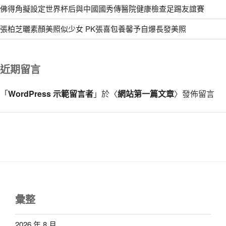
佛得角擬設定世界杯后與中國國秀傳醫院健康檢查足踢友誼賽
張柏芝曬素顏美照似少女 PK張喜包養馨予自爆長發美照
近期留言
「
WordPress 示範留言者
」於〈
網站第一篇文章
〉發佈留言
彙整
2026 年 8 月