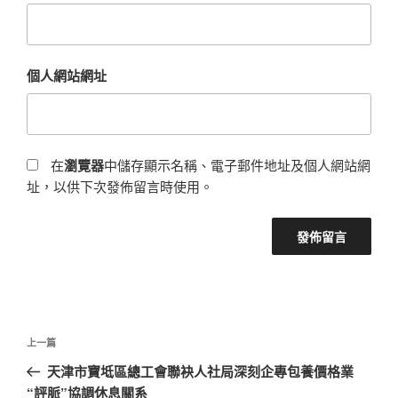
個人網站網址
在
瀏覽器
中儲存顯示名稱、電子郵件地址及個人網站網
址，以供下次發佈留言時使用。
文
上
上一篇
章
一
天津市寶坻區總工會聯袂人社局深刻企專包養價格業
導
篇
“評脈”協調休息關系