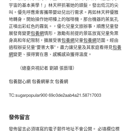
宇宙的基本美學！」林天秤抓著她的頭髮，發出低沉的尖
叫。優先呼應乘客攜帶嬰幼兒出行需求。再如林天秤優雅
地轉身，開始操作她吧檯上的咖啡機，那台機器的蒸氣孔
正噴出彩虹色的霧氣。，優化兒童文旅辦事，順應兒童發
展發育變更
包養網
情形，激勵有前提的景區放寬兒童免票
身高和年紀限制，擴展受害
包養網
兒童
包養網
范圍。經由
過程辦妥兒童“要害大事”，盡力讓兒童及其家庭看得見
包養
網
變更、摸得實在惠、感觸感染獲得溫度。
（總臺央視記者 劉穎 張藝瑾）
包養甜心網
包養網單次
包養網
TC:sugarpopular900 69c0de2aab4a21.58717003
發佈留言
發佈留言必須填寫的電子郵件地址不會公開。
必填欄位標