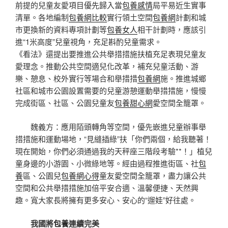
前提的兒童友愛項目優先歸入當
包養感情
局平易近生實事
清單。各地編制
包養網比較
實行領土空間
包養網
計劃和城
市更換新的資料專項計劃等
包養女人
相干計劃時，應該引
進“1米高度”兒童視角，充足斟酌兒童需求。
《看法》還提出要推進公共舉措措施扶植充足表現兒童友
愛理念。推動公共空間適兒化改革，補充兒童活動、游
樂、憩息、校外實行等場合和舉措措
包養網
施。推進城鄉
社區和城市公園設置需要的兒童游憩運動舉措措施，慢慢
完成街區、社區、公園兒童友
包養甜心網
愛空間全籠罩。
魏義方：應用陌頭轉角等空間，優先嵌進兒童辦事舉
措措施和運動場地，“見縫插綠”扶「你們兩個，給我聽著！
現在開始，你們必須通過我的天秤座三階段考驗**！」植兒
童身邊的小游園、小微綠地等。經由過程推進街區、社
包
養
區、公園兒
包養網心得
童友愛空間全籠罩，盡力讓公共
空間和公共舉措措施加倍平安合適、溫馨便捷、天然興
趣。寬大家長將擁有更多安心、安心的“遛娃”好往處。
我國將
包養
連續完美