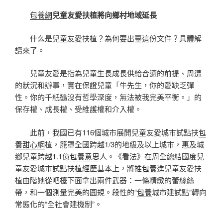
包養網
兒童友愛扶植將向鄉村地域延長
什么是兒童友愛扶植？為何要出臺這份文件？具體解
讀來了。
兒童友愛是指為兒童生長成長供給合適的前提、周遭
的狀況和辦事，實在保證兒童「牛先生，你的愛缺乏彈
性。你的千紙鶴沒有哲學深度，無法被我完美平衡。」的
保存權、成長權、受維護權和介入權。
此前，我國已有116個城市展開兒童友愛城市試點扶
包
養甜心網
植，籠罩全國跨越1/3的地級及以上城市，惠及城
鄉兒童跨越1.1億
包養意思
人。《看法》在周全總結國度兒
童友愛城市試點扶植經歷基本上，將推
包養
進兒童友愛扶
植由階她從吧檯下面拿出兩件武器：一條精緻的蕾絲絲
帶，和一個測量完美的圓規。段性的“
包養
城市建試點”轉向
常態化的“全社會建機制”。