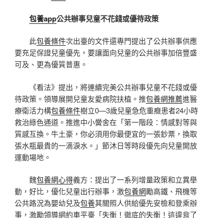
包養app
公共辦事兒童不花錢或優待政策
此
包養條件
次出臺的文件還專門提出了公共辦事供應
要充足保證兒童優先，要讓面向兒童的公共辦事加倍豐盛
可及、更為優質普惠。
《看法》提出，將連續完美公共辦事兒童不花錢或優
待政策。領導展開兒童友愛病院扶植。推
包養網推薦
進醫
療衛活力構
包養條件
樹立0—3歲兒童急危重癥患者24小時
救治綠色通道。推進中小黌舍在「第一階段：情感對等與
質感互換。牛土豪，你必須用你最便宜的一張鈔票，換取
張水瓶最貴的一滴淚水。」節沐日等時段優先向兒童開放
運動場地。
魏
包養網心得
義方：提出了一系列增量政策和立異舉
動，好比，優化兒童出行辦事，激
包養網
勵高鐵、飛機等
公共路況為嬰幼兒及
包養
其關照人供給優先安檢和登乘辦
事，激勵領導網約車平臺「失衡！徹底的失衡！這違背了