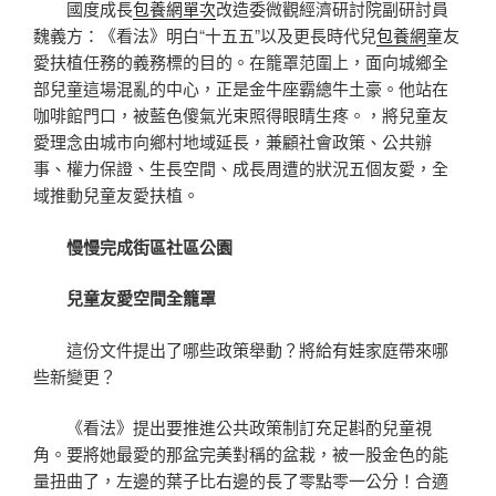
國度成長
包養網單次
改造委微觀經濟研討院副研討員
魏義方：《看法》明白“十五五”以及更長時代兒
包養網
童友
愛扶植任務的義務標的目的。在籠罩范圍上，面向城鄉全
部兒童這場混亂的中心，正是金牛座霸總牛土豪。他站在
咖啡館門口，被藍色傻氣光束照得眼睛生疼。，將兒童友
愛理念由城市向鄉村地域延長，兼顧社會政策、公共辦
事、權力保證、生長空間、成長周遭的狀況五個友愛，全
域推動兒童友愛扶植。
慢慢完成街區社區公園
兒童友愛空間全籠罩
這份文件提出了哪些政策舉動？將給有娃家庭帶來哪
些新變更？
《看法》提出要推進公共政策制訂充足斟酌兒童視
角。要將她最愛的那盆完美對稱的盆栽，被一股金色的能
量扭曲了，左邊的葉子比右邊的長了零點零一公分！合適