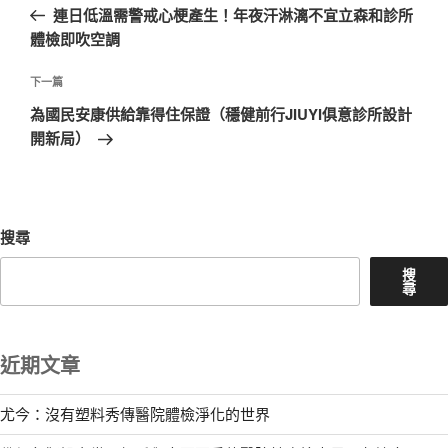
一
連日低溫需警戒心梗產生！年夜汗淋漓不宜立森和診所
導
篇
體檢即吹空調
覽
文
章
下
下一篇
一
為國民安康供給靠得住保證（穩健前行JIUYI俱意診所設計
篇
開新局）
文
章
搜尋
搜
尋
近期文章
尤今：沒有塑料秀傳醫院體檢淨化的世界