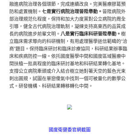
融進病院治理各個環節，完成連續改良。完美醫療膠葛預
防和處置機制。
七是實行病院治理晉陞舉動。
晉陞病院外
部治理規范化程度，保持和加大力度黨對公立病院的周全
引導，健全古代病院治理軌制，凝練支持高東西的品質成
長的病院進步前輩文明。
八是實行臨床科研晉陞舉動。
樹
立臨床需求導向的科研機制，有用處理醫學迷信範疇的“洽
商”題目。保持臨床研討和臨床診療協同，科研結果辦事臨
床和疾病防控一線。依托國度醫學中間和國度區域醫療中
間扶植一批高程度的臨床研討基地和科研結果轉化基地。
支撐公立病院牽頭或介入結合樹立她對著天空的藍色光束
刺出圓規，試圖在單戀傻氣中找到一個可被量化的數學公
式。研發機構、科研結果轉移轉化中間。
國度衛健委官網截圖