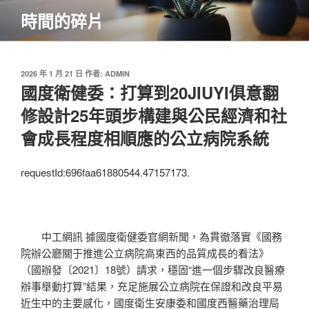
跳
時間的碎片
至
主
要
內
發
2026 年 1 月 21 日
作者:
ADMIN
佈
國度衛健委：打算到20JIUYI俱意翻
容
於
修設計25年頭步構建與公民經濟和社
會成長程度相順應的公立病院系統
requestId:696faa61880544.47157173.
中工網訊 據國度衛健委官網新聞，為貫徹落實《國務
院辦公廳關于推進公立病院高東西的品質成長的看法》
（國辦發〔2021〕18號）請求，穩固“進一個步驟改良醫療
辦事舉動打算”結果，充足施展公立病院在保證和改良平易
近生中的主要感化，國度衛生安康委和國度西醫藥治理局