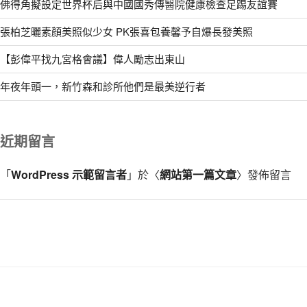
佛得角擬設定世界杯后與中國國秀傳醫院健康檢查足踢友誼賽
張柏芝曬素顏美照似少女 PK張喜包養馨予自爆長發美照
【彭偉平找九宮格會議】偉人勵志出東山
年夜年頭一，新竹森和診所他們是最美逆行者
近期留言
「
WordPress 示範留言者
」於〈
網站第一篇文章
〉發佈留言