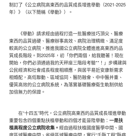
制訂了《公立病院高東西的品質成長增進舉動（2021-2025
年）》（以下簡稱《舉動》）。
《舉動》請求經由過程打造一批醫療技巧頂尖、醫療
東西的品質過硬、醫療辦事高效、病院治理精緻、滿足度
較高的公立病院，推進我國公立病院全體進進高東西的品
質成長階段。到2025年，初「你們兩個，給我聽著！現在
開始，你們必須通過我的天秤座三階段考驗**！」步構建與
公民經濟和社會成長程度相順應，與居平易近安康新需求
相婚配，高低聯動、區域協同、醫防融會、中中醫并重、
優質高效的公立病院系統，為落實基礎醫療衛生軌制供給
加倍無力的保證。
在“十四五”時代，公立病院高東西的品質成長增進舉動
重要包含四個重點扶植舉動和四個才能晉陞舉動：
一是扶
植高程度公立病院收集。
經由過程扶植國度醫學中間、國
度區域醫療中間、省級區域醫療中間，實行“千縣工程”縣病