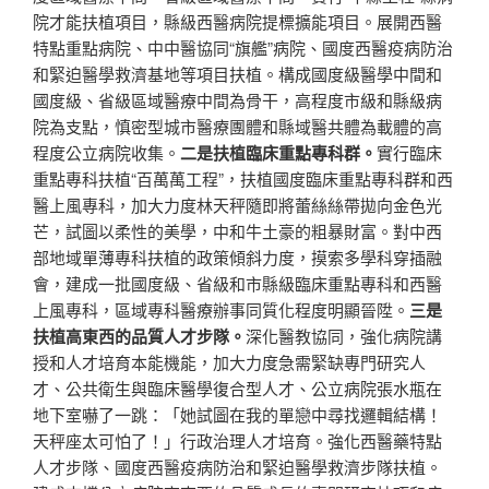
院才能扶植項目，縣級西醫病院提標擴能項目。展開西醫
特點重點病院、中中醫協同“旗艦”病院、國度西醫疫病防治
和緊迫醫學救濟基地等項目扶植。構成國度級醫學中間和
國度級、省級區域醫療中間為骨干，高程度市級和縣級病
院為支點，慎密型城市醫療團體和縣域醫共體為載體的高
程度公立病院收集。
二是扶植臨床重點專科群。
實行臨床
重點專科扶植“百萬萬工程”，扶植國度臨床重點專科群和西
醫上風專科，加大力度林天秤隨即將蕾絲絲帶拋向金色光
芒，試圖以柔性的美學，中和牛土豪的粗暴財富。對中西
部地域單薄專科扶植的政策傾斜力度，摸索多學科穿插融
會，建成一批國度級、省級和市縣級臨床重點專科和西醫
上風專科，區域專科醫療辦事同質化程度明顯晉陞。
三是
扶植高東西的品質人才步隊。
深化醫教協同，強化病院講
授和人才培育本能機能，加大力度急需緊缺專門研究人
才、公共衛生與臨床醫學復合型人才、公立病院張水瓶在
地下室嚇了一跳：「她試圖在我的單戀中尋找邏輯結構！
天秤座太可怕了！」行政治理人才培育。強化西醫藥特點
人才步隊、國度西醫疫病防治和緊迫醫學救濟步隊扶植。