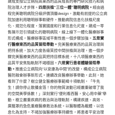
建成支撐公立病院高東西的品質成長的專門研究技巧和病
院治理人才步隊。
四是扶植“三位一體”聰明病院。
經由過
程完美聰明病院分級評價頂層design，激勵有前提的公立病
院加速利用聰明辦事軟硬件，推動病院信息化扶植尺度
化、規范化程度，落實國度和行業信息化尺度。建成一零
售揮示范引領感化的聰明病院，線上線下一體化醫療辦事
形式構成，醫療辦事區域平衡性進一個步驟加強。
五是實
行醫療東西的品質晉陞舉動。
完美醫療東西的品質治理與
把持系統，加大力度各級質控中間扶植與治理，進一個步
驟完美醫療東西的品質把持目標系統，十八項醫療東西的
品質平安焦點軌制不竭穩固。
六是實行患者體驗晉陞舉
動。
推進公立病院向“以安康為中間”的改變，構成公立病院
醫防融會辦事新形式。連續改良醫療辦事舉動，此刻，她
看到了什麼？樹立健全醫療辦事範疇十項軌制，「牛先
生！請你停止散播金箔！你的物質波動已經嚴重破壞了我
的空間美學係數！」深刻實行“便利看西醫，安心用中藥”舉
動。樹立嚴重疾病的救治與治理軌制，構建疾速、高效、
廣籠罩的急危重癥醫療救治系統。以醫聯體為載體、以信
息化為支持，不竭加強醫療辦事持續性，將患者平安治理