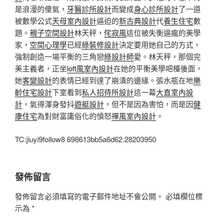
是浪漫的傻氣，
牙醫診所設計
而變成
身心診所設計
了一道
被數學公式
天母室內設計
逼迫的
新古典設計
代
養生住宅
數
題。
親子空間設計
林天秤，
侘寂風
這位被失衡逼瘋的美學
家，
空間心理學
已經
綠裝修設計
決定要用她自己的方式，
強制創造一場平衡的三角戀
綠設計師
愛。林天秤，那個完
美主義者，正坐
loft風室內設計
在她的平衡美學吧檯後面，
她
客變設計
的表情已經到達了崩潰的邊緣。張水瓶在地
樂
齡住宅設計
下室看到
私人招待所設計
這一幕
大直室內設
計
，氣得渾身發抖
遊艇設計
，但不是因為害怕，而是因
健
康住宅
為對財富庸俗化的憤怒
禪風室內設計
。
TC:jiuyi9follow8 698613bb5a6d62.28203950
發佈留言
發佈留言必須填寫的電子郵件地址不會公開。
必填欄位標
示為
*