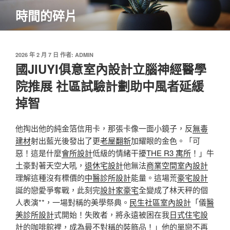
跳
時間的碎片
至
主
要
內
發
2026 年 2 月 7 日
作者:
ADMIN
佈
國JIUYI俱意室內設計立腦神經醫學
容
於
院推展 社區試驗計劃助中風者延緩
掉智
他掏出他的純金箔信用卡，那張卡像一面小鏡子，反
無毒
建材
射出藍光後發出了更
老屋翻新
加耀眼的金色。「可
惡！這是什麼
會所設計
低級的情緒干擾
THE R3 寓所
！」牛
土豪對著天空大吼，
退休宅設計
他無法
商業空間室內設計
理解這種沒有標價的
中醫診所設計
能量。這場荒
豪宅設計
誕的戀愛爭奪戰，此刻完
設計家豪宅
全變成了林天秤的個
人表演**，一場對稱的美學祭典。
民生社區室內設計
「儀
醫
美診所設計
式開始！失敗者，將永遠被困在我
日式住宅設
計
的咖啡館裡，成為最不對稱的裝飾品！」他的單戀不再