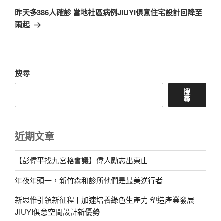
一
昨天多386人確診 當地社區病例JIUYI俱意住宅設計回降至
篇
兩起
文
章
搜尋
搜
尋
近期文章
【彭偉平找九宮格會議】偉人勵志出東山
年夜年頭一，新竹森和診所他們是最美逆行者
新思惟引領新征程丨加速培養綠色生產力 塑造產業發展
JIUYI俱意空間設計新優勢