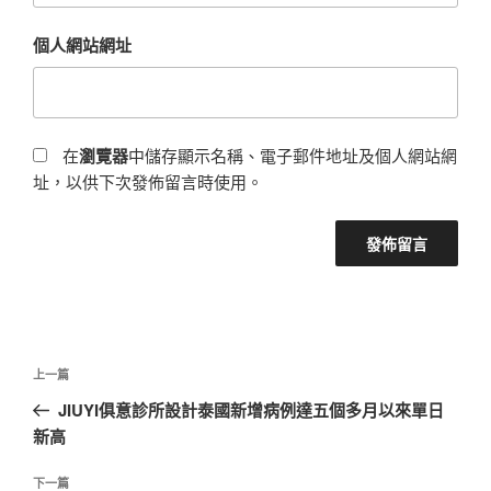
個人網站網址
在
瀏覽器
中儲存顯示名稱、電子郵件地址及個人網站網
址，以供下次發佈留言時使用。
文
上
上一篇
章
一
JIUYI俱意診所設計泰國新增病例達五個多月以來單日
導
篇
新高
覽
文
章
下
下一篇