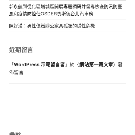
郭永航到從化區增城區開展專題調研并督導檢查防汛防臺
風和疫情防控任OSDER奧斯德台北汽車務
陳好漢：男性億嵐辦公家具孤獨的隱性危機
近期留言
「
WordPress 示範留言者
」於〈
網站第一篇文章
〉發
佈留言