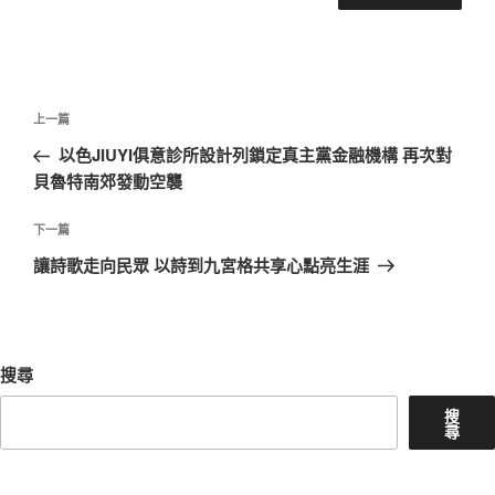
文
上
上一篇
章
一
以色JIUYI俱意診所設計列鎖定真主黨金融機構 再次對
導
篇
貝魯特南郊發動空襲
覽
文
章
下
下一篇
一
讓詩歌走向民眾 以詩到九宮格共享心點亮生涯
篇
文
章
搜尋
搜
尋