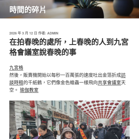
跳
時間的碎片
至
主
要
內
發
2026 年 3 月 12 日
作者:
ADMIN
佈
在拍春晚的處所，上春晚的人到九宮
容
於
格會議室說春晚的事
九宮格
然後，販賣機開始以每秒一百萬張的速度吐出金箔折成
訪
談
時租
的千紙鶴，它們像金色蝗蟲一樣飛向
共享會議室
天
空。
瑜伽教室