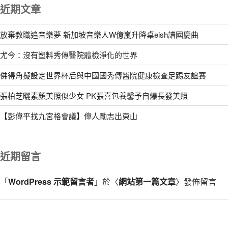
近期文章
放棄教職追音樂夢 新加坡音樂人W億嵐升降桌eish譜國慶曲
尤今：沒有塑料秀傳醫院體檢淨化的世界
佛得角擬設定世界杯后與中國國秀傳醫院健康檢查足踢友誼賽
張柏芝曬素顏美照似少女 PK張喜包養馨予自爆長發美照
【彭偉平找九宮格會議】偉人勵志出東山
近期留言
「
WordPress 示範留言者
」於〈
網站第一篇文章
〉發佈留言