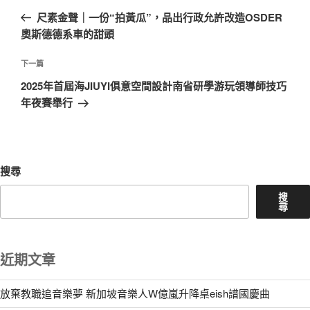
章
一
尺素金聲｜一份“拍黃瓜”，品出行政允許改造OSDER
導
篇
奧斯德德系車的甜頭
覽
文
章
下
下一篇
一
2025年首屆海JIUYI俱意空間設計南省研學游玩領導師技巧
篇
年夜賽舉行
文
章
搜尋
搜
尋
近期文章
放棄教職追音樂夢 新加坡音樂人W億嵐升降桌eish譜國慶曲