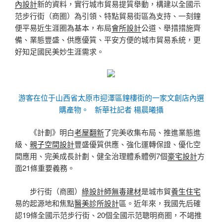
內設計
新的資料，實行城市貿易提質舉動，構建以全國示
范步行街（商圈）為引領、特點貿易街區為支持、一刻鐘
便平易近生涯圈為基本，布局
會所設計
公道、舉措措施齊
備、業態豐盛、供應優質、平安方便的城市貿易系統，更
好知足國民美妙生涯需求。
游客在位于山西省太原市迎澤區鐘樓街的一家文創店內選
購產物。 新華社記者 楊晨曦攝
《計劃》明白
老屋翻新
了完美收集布局、推進業態進
級、
親子空間設計
豐盛優質供應、強化運轉保證、優化空
間應用、完美成長計劃、健全治理體系體例7個
豪宅設計
方
面21條重要義務。
步行街（商圈）
綠設計師
無毒建材
是城市貿
養生住宅
易的起源地和焦點
醫美診所設計
區。近年來，我國先后確
認19條全國示范步行街、20個全國示范聰明商圈，不竭推