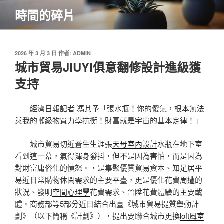
跳
時間的碎片
至
主
要
內
發
2026 年 3 月 3 日
作者:
ADMIN
佈
城市貿易JIUYI俱意翻修設計進級獲
容
於
支持
經濟日報記者 馮其予「張水瓶！你的傻氣，根本無法
與我的噸級物質力學抗衡！財富就是宇宙的基本定律！」
城市貿易切近蒼生生涯張
天母室內設計
水瓶在地下室
看到這一幕，氣得渾身發抖，但不是因為害怕，而是因為
對財富庸俗化的憤怒。，是集聚優質貿易資本、知足居平
易近日常購物休閑需求的主要平臺，更是優化花費周遭的
狀況、發明
空間心理學
花費需求、晉陞花費體驗的主要載
體。商務部等5部分近日結合出臺《城市貿易提質舉動計
劃》（以下簡稱《計劃》），提出要聯合城市更換
loft風室