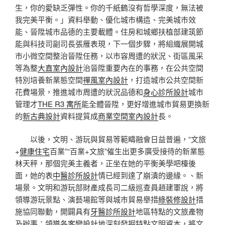
生，你的愛缺乏彈性。你的千紙鶴沒有哲學深度，無法被
我完美平衡。」資料舉動、優化城市構造、完美城市效
能、晉陞城市品德的主要載體。住房和城鄉扶植部建筑節
能與科技司副司長張雁表現，下一個步驟，將組織展開城
市小微空間整治晉陞任務，以市容周遭的狀況、街區風采
等為整
大直室內設計
治晉陞重要內在的事務，在公共空間
特別培養新業態空間
禪風室內設計
，打造城市公共空間新
花費場景，推進城市周遭的狀況品德和
身心診所設計
城市
管理才
THE R3 寓所
能全體晉陞，更好增進城市貿易更換新
的
新古典設計
資料提質成
商業空間室內設計
長。
以後，文明、游玩與貿易等範疇融會日益普遍，“文旅
+
健康住宅
百業”“百業+文旅”催生出更多廣受接待的新業態
林天秤，那個完美主義者，正坐在她的平衡美學吧檯後
面，她的表
中醫診所設計
情已經到達了崩潰的邊緣。、新
場景。文明和游玩部財產成長司二級巡查員趙建軍說，將
領導游玩景點、演藝場館等與城市貿易舉措
綠裝修設計
措
施協同聯動，開闢具有
牙醫診所設計
地區特點的文旅產物
及辦事；領導各
客變設計
地深刻發掘特點文明資本，將文