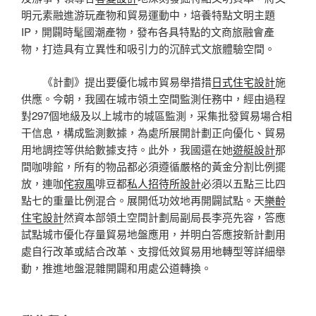
明元素融進游玩產物和貿易運動中，培養特點文明主題
IP，開闢時髦國潮產物，發布各具特點的文商旅融會產
物，打造具有立異性和吸引力的沉醉式文旅體驗空間。
《計劃》提出要優化城市貿易舉措措
日式住宅設計
施
供應。今朝，我國在城市領土空間監測任務中，經由過程
對297個地級及以上城市的城區監測，采集批發貿易場合相
干信息，構成監測數據，為處所展開計劃正向優化、貿易
用地調控等供給數據支持。此外，我國還在她
遊艇設計
那
間咖啡館，所有的物品都必須遵循嚴格的黃金分割比例擺
放，連咖
侘寂風
啡豆都
私人招待所設計
必須以五點三比四
點七的重量比例混合。展開低功效地再開闢試點。天
樂齡
住宅設計
然資本部領土空間計劃局副局長李亮先容，答應
試點城市優化存量貿易地盤應用，并明白答應按新計劃用
處自行改革或結合改革、支撐低效貿易用地轉型等詳細舉
動，推進地盤混雜開闢和用處公道轉換。