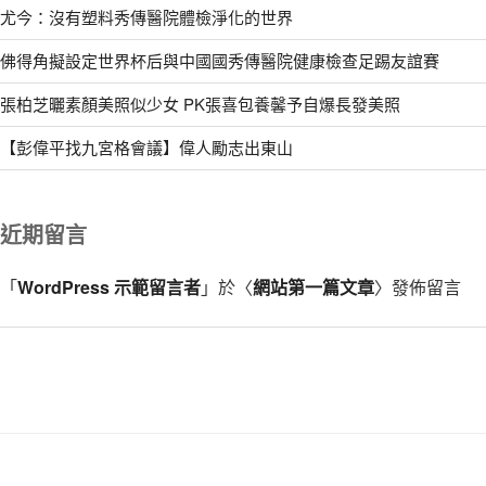
尤今：沒有塑料秀傳醫院體檢淨化的世界
佛得角擬設定世界杯后與中國國秀傳醫院健康檢查足踢友誼賽
張柏芝曬素顏美照似少女 PK張喜包養馨予自爆長發美照
【彭偉平找九宮格會議】偉人勵志出東山
近期留言
「
WordPress 示範留言者
」於〈
網站第一篇文章
〉發佈留言