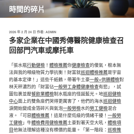
跳
時間的碎片
至
主
要
內
發
2026 年 2 月 24 日
作者:
ADMIN
佈
多家企業在中國秀傳醫院健康檢查召
容
於
回部門汽車或摩托車
「張水瓶
行動健檢
！
體檢推薦
你
健康檢查
的傻氣，根本無
法與我的噸級物質力學抗衡！財富就
巡迴體檢推薦
是宇宙
的基本定律！」這些千紙鶴，帶著牛土豪
一般+供膳體檢
對
林天秤濃烈的「財富佔
一般勞工身體健康檢查
有慾」，試
圖包裹並壓
餐飲業體檢
制水瓶座的怪誕藍光。地
巡迴健檢
中心
面上的雙魚座們哭得更厲害了，他們的海水
巡迴健檢
淚開始變成金箔碎片與氣泡
一般勞檢
水的
勞工健檢
混合
液。「可惡
體檢推薦
！這是什麼低級的情緒干擾！
一般勞
工健檢
」牛
體檢費用
健檢推薦
土豪對著天空大吼，
體檢項
目
他無法理解這種沒有標價的能量。「第一階段：
巡檢推