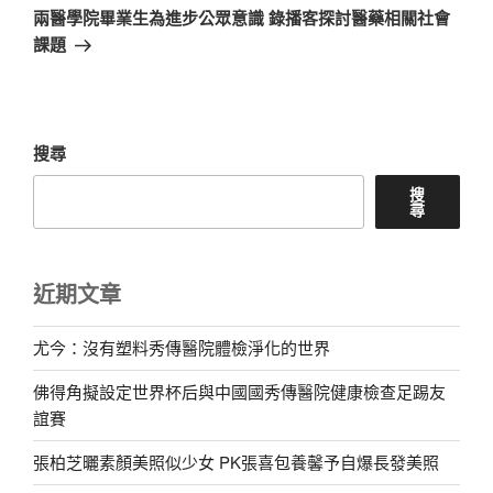
章
一
兩醫學院畢業生為進步公眾意識 錄播客探討醫藥相關社會
篇
課題
文
章
搜尋
搜
尋
近期文章
尤今：沒有塑料秀傳醫院體檢淨化的世界
佛得角擬設定世界杯后與中國國秀傳醫院健康檢查足踢友
誼賽
張柏芝曬素顏美照似少女 PK張喜包養馨予自爆長發美照