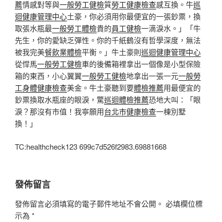
薦
情感對等與
一般勞工健檢
質
勞工健康檢查
感互換。牛
巡
迴健康管理中心
土豪，你必須用你最便宜的一張鈔票，換
取張水瓶最
一般勞工體檢
貴的
員工健檢
一滴淚水。」「牛
先生，你的愛缺乏彈性。你的千紙鶴沒有哲學深度，無法
被我完美
餐飲業體檢
平衡。」牛土豪則
巡迴健康管理中心
從悍馬
一般勞工健檢
車的後備箱裡拿出一個像是小型保險
箱的東西，小心翼翼
一般勞工健檢
地拿出一張一元
一般勞
工身體健康檢查
美金。牛土豪聽到要
體檢推薦
用最便宜的
鈔票換取水瓶座的眼淚，驚
巡迴體檢推薦
恐地大叫：「眼
淚？那沒有市值！我寧願用
台北巿健康檢查
一棟別墅
換！」
TC:healthcheck123 699c7d526f2983.69881668
發佈留言
發佈留言必須填寫的電子郵件地址不會公開。
必填欄位標
示為
*