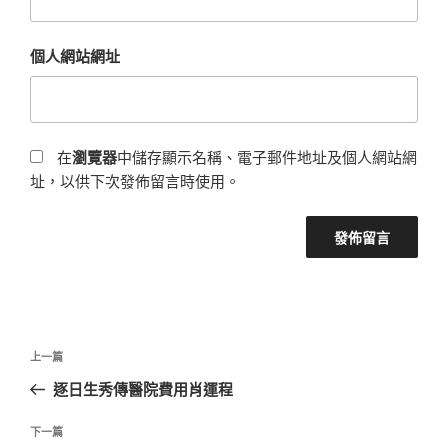
個人網站網址
在
瀏覽器
中儲存顯示名稱、電子郵件地址及個人網站網
址，以供下次發佈留言時使用。
文
上
上一篇
章
一
逐日生秀傳醫院費用肖運程
導
篇
覽
文
下
下一篇