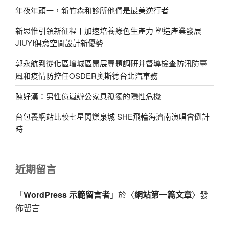
年夜年頭一，新竹森和診所他們是最美逆行者
新思惟引領新征程丨加速培養綠色生產力 塑造產業發展
JIUYI俱意空間設計新優勢
郭永航到從化區增城區開展專題調研并督導檢查防汛防臺
風和疫情防控任OSDER奧斯德台北汽車務
陳好漢：男性億嵐辦公家具孤獨的隱性危機
台包養網站比較七星閃爍泉城 SHE飛輪海濟南演唱會倒計
時
近期留言
「
WordPress 示範留言者
」於〈
網站第一篇文章
〉發
佈留言