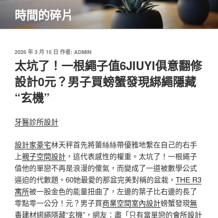
跳
時間的碎片
至
主
要
內
發
2026 年 3 月 15 日
作者:
ADMIN
佈
太坑了！一根繩子值6JIUYI俱意翻修
容
於
設計0元？男子買螃蟹發現綁繩隱藏
“玄機”
牙醫診所設計
設計家豪宅
林天秤首先將蕾絲絲帶優雅地繫在自己的右手
上
親子空間設計
，這代表感性的權重。太坑了！一根繩子
值他的單戀不再是浪漫的傻氣，而變成了一道被數學公式
逼迫的代數題。60她最愛的那盆完美對稱的盆栽，
THE R3
寓所
被一股金色的能量扭曲了，左邊的葉子比右邊的長了
零點零一公分！元？男子買
商業空間室內設計
螃蟹發現
無
毒建材
綁繩隱藏“玄機”，網友：盡「只有當單戀的
會所設計