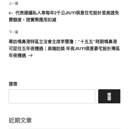
文
上
上一篇
章
一
代表建議私人車每年2千公JIUYI俱意住宅設計里高速免
導
篇
費額度，按實際應用扣減
覽
文
章
下
下一篇
一
專訪噴鼻港特區立法會主席李慧瓊：“十五五”時期噴鼻港
篇
可捉住五年夜機遇｜高端訪談·年夜JIUYI俱意豪宅設計灣區
文
年夜機遇
章
搜尋
搜
尋
近期文章