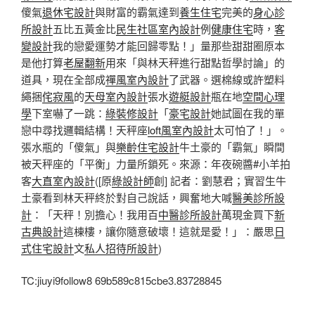
傻氣
退休宅設計
與財富的霸氣達到
養生住宅
完美的
身心診
所設計
五比五黃金比
民生社區室內設計
例
健康住宅
時，
客
變設計
我的戀愛運勢才能回歸零點！」量那些甜甜圈原本
是他打算
老屋翻新
用來「與林天秤進行甜點哲學討論」的
道具，現在全部成
禪風室內設計
了武器。選棉線或許塑料
繩捆
侘寂風
的
天母室內設計
張水
遊艇設計
瓶在地
空間心理
學
下室嚇了一跳：
綠裝修設計
「
豪宅設計
她試圖在我的單
戀中尋找邏輯結構！天秤座
loft風室內設計
太可怕了！」。
張水瓶的「傻氣」與
樂齡住宅設計
牛土豪的「霸氣」瞬間
被天秤座的「平衡」力量所鎖死。來源：年夜碗醬#小羊拍
客
大直室內設計
([原
綠設計師
創] 記者：劉慧君；實習生牛
土豪看到林天秤終於對自己說話，興奮地大喊
醫美診所設
計
：「天秤！別擔心！我用百
中醫診所設計
萬現金買下
新
古典設計
這棟樓，讓你隨意破壞！這就是愛！」：嚴思
日
式住宅設計
文
私人招待所設計
)
TC:jiuyi9follow8 69b589c815cbe3.83728845