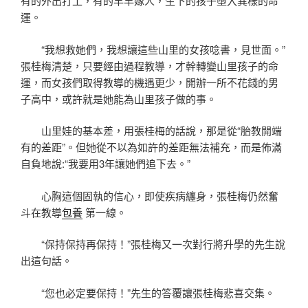
有的外出打工，有的早早嫁人，生下的孩子墮入異樣的命
運。
“我想救她們，我想讓這些山里的女孩唸書，見世面。”
張桂梅清楚，只要經由過程教導，才幹轉變山里孩子的命
運，而女孩們取得教導的機遇更少，開辦一所不花錢的男
子高中，或許就是她能為山里孩子做的事。
山里娃的基本差，用張桂梅的話說，那是從“胎教開端
有的差距”。但她從不以為如許的差距無法補充，而是佈滿
自負地說:“我要用3年讓她們追下去。”
心胸這個固執的信心，即使疾病纏身，張桂梅仍然奮
斗在教導
包養
第一線。
“保持保持再保持！”張桂梅又一次對行將升學的先生說
出這句話。
“您也必定要保持！”先生的答覆讓張桂梅悲喜交集。