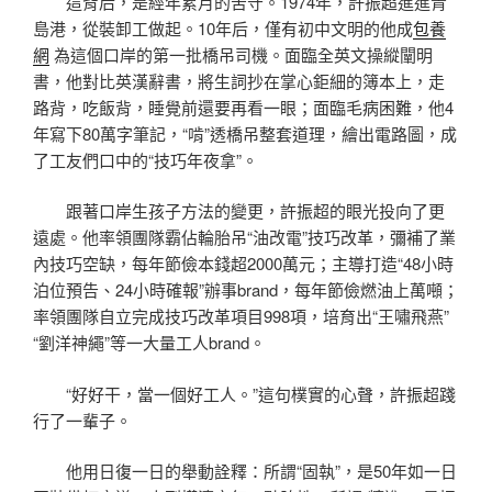
這背后，是經年累月的苦守。1974年，許振超進進青
島港，從裝卸工做起。10年后，僅有初中文明的他成
包養
網
為這個口岸的第一批橋吊司機。面臨全英文操縱闡明
書，他對比英漢辭書，將生詞抄在掌心鉅細的簿本上，走
路背，吃飯背，睡覺前還要再看一眼；面臨毛病困難，他4
年寫下80萬字筆記，“啃”透橋吊整套道理，繪出電路圖，成
了工友們口中的“技巧年夜拿”。
跟著口岸生孩子方法的變更，許振超的眼光投向了更
遠處。他率領團隊霸佔輪胎吊“油改電”技巧改革，彌補了業
內技巧空缺，每年節儉本錢超2000萬元；主導打造“48小時
泊位預告、24小時確報”辦事brand，每年節儉燃油上萬噸；
率領團隊自立完成技巧改革項目998項，培育出“王嘯飛燕”
“劉洋神繩”等一大量工人brand。
“好好干，當一個好工人。”這句樸實的心聲，許振超踐
行了一輩子。
他用日復一日的舉動詮釋：所謂“固執”，是50年如一日