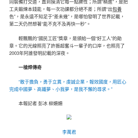
同裝備打交道，直到摸清它每一點脾性；所謂“精進”，是把
工夫鍛煉本錢能，每一次功課都分絕不差；所謂“出
包養
色”，是永遠不知足于“差未幾”，是哪怕發明了世界記載，
第二天仍然想著“能不克不及再快一秒”。
輕飄飄的“國民工匠”獎章，是頒給一個“好工人”的勛
章。它的光線照亮了許振超奮斗一輩子的口岸，也照亮了
2003年阿誰發明記載的深夜。
一槍焊傳奇
“敢于擔負，勇于立異，虔誠企業，報效國度，用匠心
完成中國夢、高鐵夢、小我夢，是我不懈的尋求。”
本報記者 彭冰 柳姍姍
李萬君