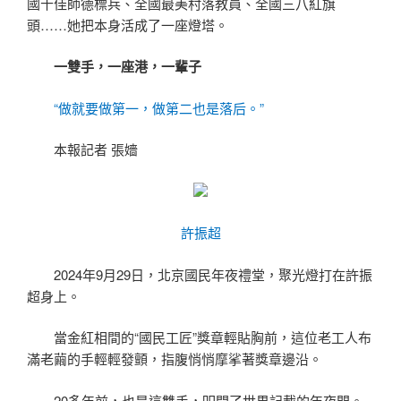
國十佳師德標兵、全國最美村落教員、全國三八紅旗
頭……她把本身活成了一座燈塔。
一雙手，一座港，一輩子
“做就要做第一，做第二也是落后。”
本報記者 張嬙
許振超
2024年9月29日，北京國民年夜禮堂，聚光燈打在許振
超身上。
當金紅相間的“國民工匠”獎章輕貼胸前，這位老工人布
滿老繭的手輕輕發顫，指腹悄悄摩挲著獎章邊沿。
20多年前，也是這雙手，叩開了世界記載的年夜門。