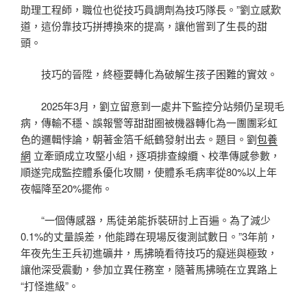
助理工程師，職位也從技巧員調劑為技巧隊長。”劉立感歎
道，這份靠技巧拼搏換來的提高，讓他嘗到了生長的甜
頭。
技巧的晉陞，終極要轉化為破解生孩子困難的實效。
2025年3月，劉立留意到一處井下監控分站頻仍呈現毛
病，傳輸不穩、誤報警等甜甜圈被機器轉化為一團團彩虹
色的邏輯悖論，朝著金箔千紙鶴發射出去。題目。劉
包養
網
立牽頭成立攻堅小組，逐項排查線纜、校準傳感參數，
順遂完成監控體系優化攻關，使體系毛病率從80%以上年
夜幅降至20%擺佈。
“一個傳感器，馬徒弟能拆裝研討上百遍。為了減少
0.1%的丈量誤差，他能蹲在現場反復測試數日。”3年前，
年夜先生王兵初進礦井，馬拂曉看待技巧的癡迷與極致，
讓他深受震動，參加立異任務室，隨著馬拂曉在立異路上
“打怪進級”。