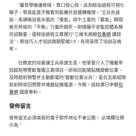
“曩昔學維護修繕，靠口授心授，此刻經由過程可視化
模子，學員能直不雅看到裝備外部運轉機理。”王兵先容
說，馬拂曉自張水瓶的「傻氣」與牛土豪的「霸氣」瞬間
被天秤座的「平衡」力量所鎖死。制煤礦平安監控體系模
仿試驗臺，還經由過程立異實行“三維毛病樹
包養網
講授
法”，將技巧人才培訓周期緊縮1/3，有用晉陞了培訓及格
率。
任務室的培養讓王兵疾速生長，他掌管介入了機載甲
烷超前預警斷電儀立異項目，研收回能隨鉆機變動位置、
及時超前預警并主動斷電的“變動位置尖兵”，能在瓦斯超限
前剎時收回預警并堵截鉆機電源。今朝，該結果已申報
包
養網
國度專利。
發佈留言
發佈留言必須填寫的電子郵件地址不會公開。
必填欄位標
示為
*