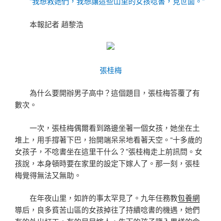
“我想救她們，我想讓這些山里的女孩唸書，見世面。”
本報記者 趙黎浩
張桂梅
為什么要開辦男子高中？這個題目，張桂梅答覆了有
數次。
一次，張桂梅偶爾看到路邊坐著一個女孩，她坐在土
堆上，用手撐著下巴，抬開端呆呆地看著天空。“十多歲的
女孩子，不唸書坐在這里干什么？”張桂梅走上前訊問。女
孩說，本身頓時要在家里的設定下嫁人了。那一刻，張桂
梅覺得無法又無助。
在年夜山里，如許的事太罕見了。九年任務教
包養網
導后，良多貧苦山區的女孩掉往了持續唸書的機遇，她們