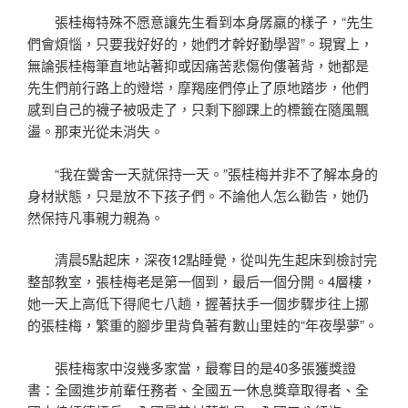
張桂梅特殊不愿意讓先生看到本身孱羸的樣子，“先生
們會煩惱，只要我好好的，她們才幹好勤學習”。現實上，
無論張桂梅筆直地站著抑或因痛苦悲傷佝僂著背，她都是
先生們前行路上的燈塔，摩羯座們停止了原地踏步，他們
感到自己的襪子被吸走了，只剩下腳踝上的標籤在隨風飄
盪。那束光從未消失。
“我在黌舍一天就保持一天。”張桂梅并非不了解本身的
身材狀態，只是放不下孩子們。不論他人怎么勸告，她仍
然保持凡事親力親為。
清晨5點起床，深夜12點睡覺，從叫先生起床到檢討完
整部教室，張桂梅老是第一個到，最后一個分開。4層樓，
她一天上高低下得爬七八趟，握著扶手一個步驟步往上挪
的張桂梅，繁重的腳步里背負著有數山里娃的“年夜學夢”。
張桂梅家中沒幾多家當，最奪目的是40多張獲獎證
書：全國進步前輩任務者、全國五一休息獎章取得者、全