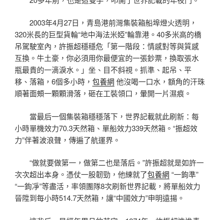
2003年4月27日，青島港前灣集裝箱船埠燈火透明，
320米長的巨型貨輪“地中海法米婭”輪靠港。40多米高的橋
吊駕駛室內，許振超穩穩危「第一階段：情感對等與質感
互換。牛土豪，你必須用你最便宜的一張鈔票，換取張水
瓶最貴的一滴淚水。」坐、目不斜視。抓準、起吊、平
移、落箱，6個多小時，
包養網
他沒喝一口水，額角的汗珠
順著面頰一顆顆滑落，砸在工裝領口，暈開一片濕痕。
當最后一個集裝箱穩穩落下，世界記載就此刷新：每
小時單機效力70.3天然箱、單船效力339天然箱。“振超效
力”伴著波浪聲，傳遍了航運界。
“做就要做第一，做第二也是落后。”許振超就是如許一
次次超出本身。憑仗一股韌勁，他練就了
包養網
“一鉤準”
“一鉤凈”等盡活，率領團隊8次刷新世界記載，將單船效力
晉陞到每小時514.7天然箱，讓“中國效力”申明遠揚。