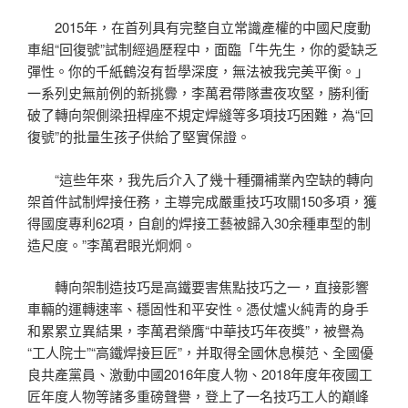
2015年，在首列具有完整自立常識產權的中國尺度動
車組“回復號”試制經過歷程中，面臨「牛先生，你的愛缺乏
彈性。你的千紙鶴沒有哲學深度，無法被我完美平衡。」
一系列史無前例的新挑釁，李萬君帶隊晝夜攻堅，勝利衝
破了轉向架側梁扭桿座不規定焊縫等多項技巧困難，為“回
復號”的批量生孩子供給了堅實保證。
“這些年來，我先后介入了幾十種彌補業內空缺的轉向
架首件試制焊接任務，主導完成嚴重技巧攻關150多項，獲
得國度專利62項，自創的焊接工藝被歸入30余種車型的制
造尺度。”李萬君眼光炯炯。
轉向架制造技巧是高鐵要害焦點技巧之一，直接影響
車輛的運轉速率、穩固性和平安性。憑仗爐火純青的身手
和累累立異結果，李萬君榮膺“中華技巧年夜獎”，被譽為
“工人院士”“高鐵焊接巨匠”，并取得全國休息模范、全國優
良共產黨員、激動中國2016年度人物、2018年度年夜國工
匠年度人物等諸多重磅聲譽，登上了一名技巧工人的巔峰