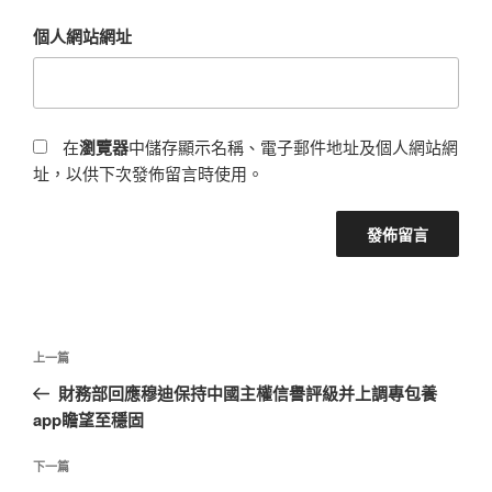
個人網站網址
在
瀏覽器
中儲存顯示名稱、電子郵件地址及個人網站網
址，以供下次發佈留言時使用。
文
上
上一篇
章
一
財務部回應穆迪保持中國主權信譽評級并上調專包養
導
篇
app瞻望至穩固
覽
文
章
下
下一篇