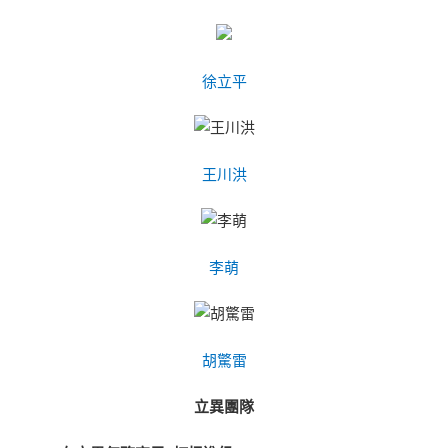
徐立平
王川洪
李萌
胡驚雷
立異團隊