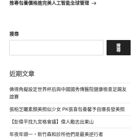
一
推專包養價格進完美人工智能全球管理
篇
文
章
搜尋
搜
尋
近期文章
佛得角擬設定世界杯后與中國國秀傳醫院健康檢查足踢友
誼賽
張柏芝曬素顏美照似少女 PK張喜包養馨予自爆長發美照
【彭偉平找九宮格會議】偉人勵志出東山
年夜年頭一，新竹森和診所他們是最美逆行者