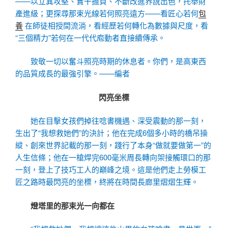
——以立異攻堅、實干擔負、不斷改進界說出色，托舉財
產進級；更探尋那束光線若何照亮遠方——看匠心若何
包
養
在師徒相授間流淌，看經歷若何轉化為數據與尺度，看
“三個精力”若何在一代代庖動者直接續傳承。
致敬一切以奮斗照亮時期的休息者。你們，是高東西
的品質成長的最強引擎。——編者
閃亮坐標
她在目擊女孩們掉往唸書機遇、深受震動的那一刻，
生出了“我想救她們”的決計；他在完成6個多小時的橋吊操
縱、創來世界記載的那一刻，踐行了本身“做就要做第一”的
人生信條；他在一槍焊完600毫米周長轉向架接觸環口的那
一刻，登上了技巧工人的巔峰之境。這是他們走上勞模工
匠之路時最閃亮的坐標，終將在時間長廊里熠熠生輝。
燈塔里的那束光一向都在