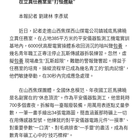
在立異任務室里“打怪進級”
本報記者 劉建林 李彥斌
近日，記者走進山西焦煤西山煤電公司鎮城底馬拂曉
立異任務室，在占地385平方米的平安儀器監測工機電實訓
基地內，6000伏高壓電實操體系收回消沉的嗡叫聲
包養
，
幾名青年職工正專注停止瓦斯傳感器拆裝練習。忽然，虛
擬
包養
現場產生“瓦斯超限”，難聽的警報聲響起。得益于
任務室的培育，操縱流程早已成為幾名青工的“肌肉記憶”，
他們敏捷舉動，在30秒內完成應急處理。
在山西焦煤團體，全國休息模范、年夜國工匠馬拂曉
是名副實在的“休息頂流”。作為平安儀器監測工，他曾耗時
700多個晝夜，拆解每一臺報廢裝備，用萬用表逐點丈量參
數，一筆一畫手繪出34張電路圖，簡直涵蓋那時礦上一切
在用傳感器型號。他練就的對平安儀器電路元件“一摸準”、
對重要參數“一口清”、對毛病排查“一手靈”的盡活，成為有
數青年礦工心中的“技巧標桿”。