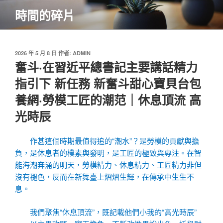
跳
時間的碎片
至
主
要
內
發
2026 年 5 月 8 日
作者:
ADMIN
佈
奮斗·在習近平總書記主要講話精力
容
於
指引下 新任務 新奮斗甜心寶貝台包
養網·勞模工匠的潮范｜休息頂流 高
光時辰
作甚這個時期最值得追的“潮水”？是勞模的貢獻與擔
負，是休息者的樸素與發明，是工匠的極致與專注。在智
能海潮奔涌的明天，勞模精力、休息精力、工匠精力非但
沒有褪色，反而在新舞臺上熠熠生輝，在傳承中生生不
息。
我們聚焦“休息頂流”，既記載他們小我的“高光時辰”