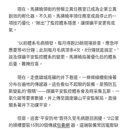
現在，馬拂曉領銜的勞模立異任務室已成為企業立異
創效的孵化器。不久前，馬拂曉率領任務室成員停止的一
項技巧優化，“揪出”了監控體系隱患，讓煤礦平安更有底
氣。
“以前體系毛病頻發，每月得跑23趟現場排查，應急呼
應要等45分鐘；此刻每月毛病頂多4次，8分鐘就能搞定。”
談及煤礦平安監控體系的變更，馬拂曉指著優化后的體系
后臺，難掩欣喜。
現在，走進鎮城底礦的井下巷道，一條條線纜銜接著
分布在遍地的傳感器。這些看似不起眼的裝備，是預防瓦
斯變亂的“眼睛”——煤礦平安監控體系會及時采集瓦斯、一
氧化碳等要害數據，并上傳至國度礦山平安監察局，直接
關系著井下功課平安。
但是，這套“平安防地”曾持久受毛病題目困擾。“2公里
的順槽要裝15到20個傳感
包養網
器，遠端裝備常因電壓缺