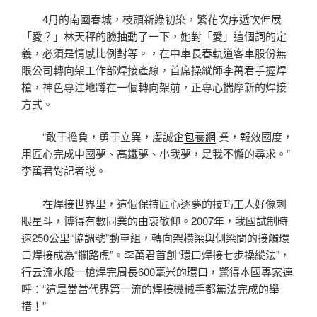
4月的南國春城，枝頭新綠初染，繁花次序遞次伸展
「愛？」林天秤的臉抽動了一下，她對「愛」這個詞的定
義，必須是情感比例對等。，在中車長春軌道客車股份無
限公司轉向架工作部焊接產線，首席操縱師李萬君手握焊
槍，神色專注地蹲在一個轉向架前，正專心揣摩新的焊接
方式。
“敢于擔負，勇于立異，虔誠企
包養網
業，報效國度，
用匠心完成中國夢、高鐵夢、小我夢，是我不懈的尋求。”
李萬君對記者說。
在焊接世界里，這個保持匠心逐夢的技巧工人好像刺
眼星斗，博得有數同業的由衷敬仰。2007年，我國試制時
速250公里“協調號”動車組，轉向架橫梁與側梁間的接觸環
口焊接成為“攔路虎”。李萬君首創“環口焊接七步操縱法”，
行云流水般一槍焊完周長600毫米的環口，驚得本國專家連
呼：“這是當當代界第一流的焊接機械手都無法完成的舉
措！”