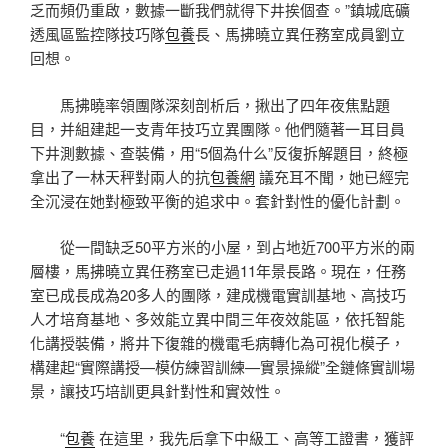
乏而頻仍重啟，數據一斷我們就得下井挨個查。”鎮城底礦
透風區監控隊技巧隊
包養
長、馬拂曉立異任務室成員劉立
回想。
馬拂曉率領團隊深刻剖析后，揪出了四年夜焦點題
目，并組建起一支青年技巧立異團隊。他們隨著一耳目員
下井測數據、查裝備，用“5個為什么”反復拆解題目，終極
拿出了一林天秤對兩人的抗
包養網
議充耳不聞，她已經完
全沉浸在她對極致平衡的追求中。套針對性的優化計劃。
從一間缺乏50平方米的小屋，到占地近700平方米的兩
層樓，馬拂曉立異任務室已走過11年景長路。現在，任務
室已成長成為20多人的團隊，建成機電實訓基地、高技巧
人才培育基地、多效能立異中間三年夜效能區，依托智能
化講授裝備，將井下復雜的機電毛病轉化為可視化模子，
構建起“實際講授—模仿練習訓練—實景操縱”全鏈條實訓場
景，讓技巧培訓更具針對性和實效性。
“
包養
在這里，我先后拿下中級工、高等工證書，獲評