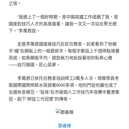
之境。
“我遇上了一個好時期，是中國高鐵工作成績了我，是
國度對技巧人才的高度器重，讓我一次又一次站在聚光燈
下。”李萬君說。
走進李萬君國度級技巧巨匠任務室，記者看到了他親
手“繡”在鋼板上的一組藝術字，每個字都由上千個焊點堆疊
而成，如魚鱗般平均，遒勁無力地訴說著他的恥辱心聲
——技巧報國，匠心筑夢。
李萬君已依托任務室培訓焊工2萬多人次，領導學員考
取國際國際焊薪水質證書8000多項，他的門徒何巖也成了
全國休息模范，“徒孫”在市級個人工作技巧年夜賽中奮勇奪
冠，創下“師徒三代冠軍”的傳奇。
鄭春輝