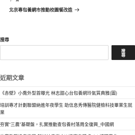
下
一
北京專包養網市推動校園餐改造
篇
文
章
搜尋
搜
尋
近期文章
《赤壁》小喬外型首曝光 林志甜心台包養網玲氣質典雅(圖)
培訓專才計劃聯盟納進年夜學生 助信息秀傳醫院健檢科技畢業生就
業
夯實“三農”基礎盤，扎實推動查包養村落周全復興_中國網