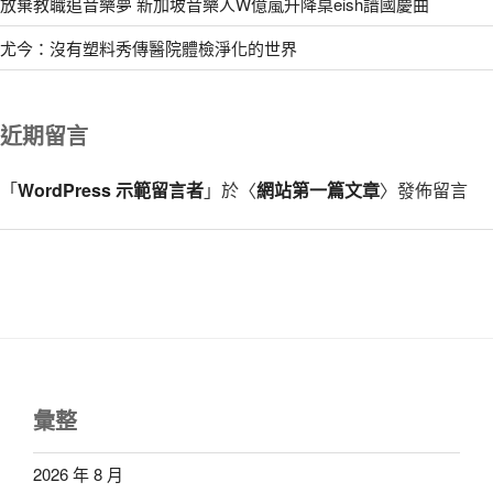
放棄教職追音樂夢 新加坡音樂人W億嵐升降桌eish譜國慶曲
尤今：沒有塑料秀傳醫院體檢淨化的世界
近期留言
「
WordPress 示範留言者
」於〈
網站第一篇文章
〉發佈留言
彙整
2026 年 8 月