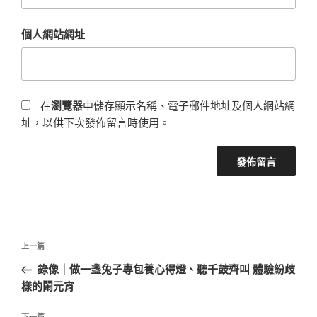
個人網站網址
在
瀏覽器
中儲存顯示名稱、電子郵件地址及個人網站網
址，以供下次發佈留言時使用。
文
上
上一篇
章
一
錄像｜做一盞兔子專包養心得燈、聽千鼓齊叫 體驗紛歧
導
篇
樣的鬧元宵
覽
文
章
下一篇