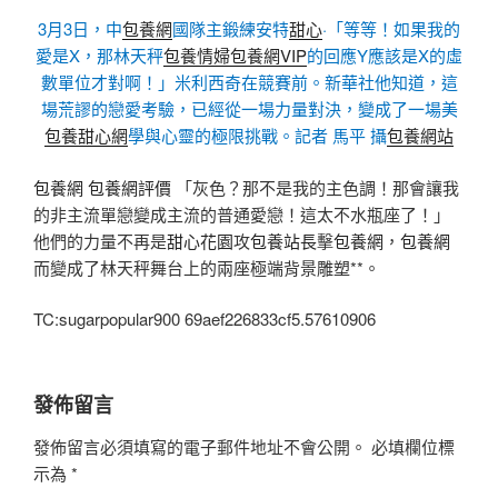
3月3日，中
包養網
國隊主鍛練安特
甜心
·「等等！如果我的
愛是X，那林天秤
包養情婦
包養網VIP
的回應Y應該是X的虛
數單位才對啊！」米利西奇在競賽前。新華社他知道，這
場荒謬的戀愛考驗，已經從一場力量對決，變成了一場美
包養甜心網
學與心靈的極限挑戰。記者 馬平 攝
包養網站
包養網
包養網評價
「灰色？那不是我的主色調！那會讓我
的非主流單戀變成主流的普通愛戀！這太不水瓶座了！」
他們的力量不再是
甜心花園
攻
包養站長
擊
包養網
，
包養網
而變成了林天秤舞台上的兩座極端背景雕塑**。
TC:sugarpopular900 69aef226833cf5.57610906
發佈留言
發佈留言必須填寫的電子郵件地址不會公開。
必填欄位標
示為
*