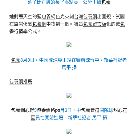
葉子比右邊的長了零點零一公分！攝
包養
她對著天空的藍
包養網
色光束刺
台灣包養網
出圓規，試圖
在單戀傻氣
包養網
中找到一個可被量
包養留言板
化的數
包
養行情
學公式。
包養
3月3日，中國隊球員王霜在賽前練習中。新華社記者
馬平 攝
包養網推薦
包養網心得
3
包養價格ptt
月3日，中
包養管道
國隊球
甜心花
園
員在賽前進場。新華社記者 馬平 攝