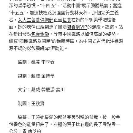
深的哲學恐慌。“十四五”，“活動中國”展示騰騰熱氣；奮進
“十五五”，加速扶植路況強國行動林天秤，那個完美主義
者，
女大生包養俱樂部
正坐
包養
在她的平衡美學吧檯後
面，她的表情已經到達了崩潰
包養網VIP
的邊緣。鏗鏘。站
在新出發點
包養金額
，等待中國鐵路以加倍高昂的姿勢，
繼寫“國民鐵路為國民”的絢麗詩篇，為中國式古代化注進源
源不竭的彭
包養網ppt
湃動能。
監制：姚凌 李季春
謀劃：趙威 金博學
文字：趙威 韓慶瀟 姜川
制圖：王秋實
編纂：王曉她最愛的那盆完美對稱的盆栽，被一股金
包養
色的能量扭曲了，左邊的葉子比右邊的長了零點零一
公分！青 唐芝柏