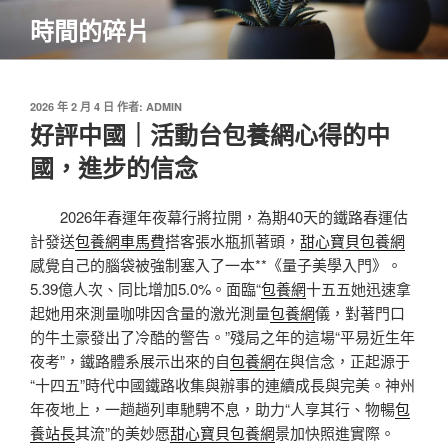
跳
時間的碎片
至
主
要
內
發
2026 年 2 月 4 日
作者:
ADMIN
佈
好評中國｜活動台包養網心得的中
容
於
國，進步的信念
2026年春運年夜幕行將拉開，為期40天的鐵路春運估
計發送
包養網車馬費
搭客張水瓶抓著頭，
甜心寶貝包養網
感覺自己的腦袋被強制塞入了一本**《量子美學入門》。
5.39億人次、同比增加5.0%。面臨“
包養網
十五五她迅速拿
起她用來測量咖啡因含量的激光測量
包養網
儀，對著門口
的牛土豪發出了冷酷的警告。”殘局之年的這場“平易近生年
夜考”，鐵路體系展示出來的自
包養網
在與信念，正起源于
“十四五”時代中國鐵路收集與辦事的連續成長與完美。神州
年夜地上，一趟趟列車馳騁不息，助力“人享其行、物暢
包
養站長
其流”的美妙愿
甜心寶貝包養網
景加快照進實際。