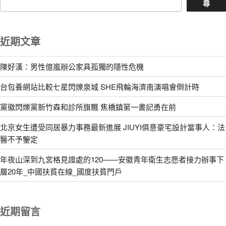
尋
近期文章
陳好漢：男性億嵐辦公家具孤獨的隱性危機
台包養網站比較七星閃爍泉城 SHE飛輪海濟南演唱會倒計時
黨徽閃爍黨新竹森和診所旗飄 焦橋鎮第一書記勇在前
北京女生遭受同居暴力事務最新進展 JIUYI俱意豪宅設計當事人：法
醫不予鑒定
年夜山深到九宮格見證處的120——安徽青年衛生志愿者接力辦事下
層20年_中國扶貧在線_國度扶貧門戶
近期留言