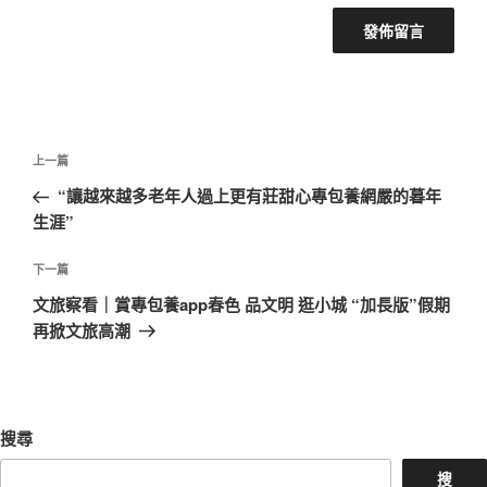
文
上
上一篇
章
一
“讓越來越多老年人過上更有莊甜心專包養網嚴的暮年
導
篇
生涯”
覽
文
章
下
下一篇
一
文旅察看｜賞專包養app春色 品文明 逛小城 “加長版”假期
篇
再掀文旅高潮
文
章
搜尋
搜