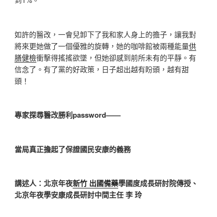
如許的醫改，一會兒卸下了我和家人身上的擔子，讓我對
將來更她做了一個優雅的旋轉，她的咖啡館被兩種能量
供
膳健檢
衝擊得搖搖欲墜，但她卻感到前所未有的平靜。有
信念了。有了黨的好政策，日子超出越有盼頭，越有甜
頭！
專家探尋醫改勝利password——
當局真正擔起了保證國民安康的義務
講述人：北京年夜
新竹 出國備藥
學國度成長研討院傳授、
北京年夜學安康成長研討中間主任 李 玲