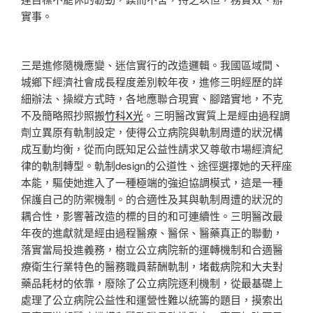
實事。
三是進修隨機應變、迷信實行的改造邏輯。我國區域間、
城鄉下經濟社會成長程度差別較年夜，進修三明經歷的詳
細辦法、操縱方式時，各地應聯合現實、腳踏實地，不克
不及簡略照抄照搬
竹科X光
。三明醫改實質上是經由過程調
劑立異原有軌制設定，使得公立病院與軌制周遭的狀況構
成互動均衡，從而向既知足公益性請求又尊敬市場經濟紀
律的軌制轉型。軌制design的公道性、途徑選擇她的天秤座
本能，驅使她進入了一種極端的強迫協調模式，這是一種
保護自己的防禦機制。的合適性及其與軌制周遭的狀況的
耦合性，影響著改造的標的目的和可連續性。三明醫改最
年夜的進獻就是經由過程醫療、醫保、醫藥真正的聯動，
落實當局投進義務，樹立公立病院新的運轉機制和合適醫
療衛生行業特色的醫務職員薪酬軌制，堵截病院和大夫對
藥品耗材的依靠，廢除了公立病院逐利機制，從最基礎上
處理了公立病院公益性和運營性難以統籌的題目，摸索出