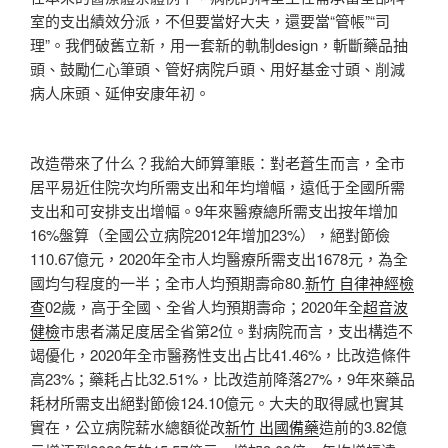
室的支出績效分派，不但要當好大夫，還要當“管帳”“司
理”。我們破舊立新，用一套新的軌制design，斬斷藥品抽
頭、鼓勵仁心筆頭、管好病院戶頭、用好基金寸頭、削減
病人床頭、延伸安康年初。
改造帶來了什么？我給大師算筆賬：對老蒼生而言，全市
居平易近住院次均所需支出和年均增幅，遠低于全國所需
支出和可安排支出增幅。9年來醫療總所需支出按年增加
16%盤算（全國公立病院2012年增加23%），絕對節儉
110.67億元，2020年全市人均醫療所需支出1678元，為全
國均勻程度的一半；全市人均預期壽命80.
新竹 自律神經檢
查
02歲，高于全國、全省人均預期壽命；2020年全
超音波
健檢
市患者滿足度居全省第2位。對病院而言，支出構造不
竭優化，2020年全市醫務性支出占比41.46%，比改造條件
高23%；藥耗占比32.51%，比改造前降落27%，9年來藥品
耗材所需支出絕對節儉124.10億元。大夫的取得感也實其
實在，公立病院薪水總額從改
新竹 出國備藥
造前的3.82億