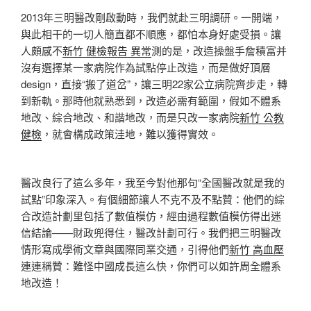
2013年三明醫改剛啟動時，我們就赴三明調研。一開端，
與此相干的一切人簡直都不順應，都怕本身好處受損。讓
人頗感不
新竹 健檢報告 異常
測的是，改造操盤手詹積富并
沒有選擇某一家病院作為試點停止改造，而是做好頂層
design，直接“搬了道岔”，讓三明22家公立病院齊步走，轉
到新軌。那時他就熟悉到，改造必需有範圍，假如不體系
地改、綜合地改、和諧地改，而是只改一家病院
新竹 公教
健檢
，就會構成政策洼地，難以獲得實效。
醫改良行了這么多年，我至今對他那句“全國醫改就是我的
試點”印象深入。有個細節讓人不克不及不點贊：他們的綜
合改造計劃里包括了數值模仿，經由過程數值模仿得出迷
信結論——財政兜得住，醫改計劃可行。我們把三明醫改
情形寫成學術文章與國際同業交通，引得他們
新竹 高血壓
連連稱贊：難怪中國成長這么快，你們可以如許周全體系
地改造！