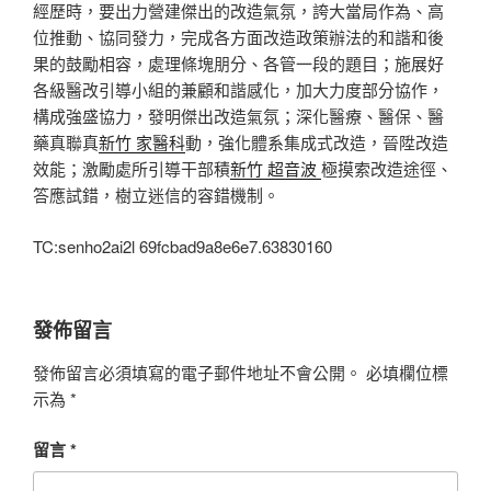
經歷時，要出力營建傑出的改造氣氛，誇大當局作為、高
位推動、協同發力，完成各方面改造政策辦法的和諧和後
果的鼓勵相容，處理條塊朋分、各管一段的題目；施展好
各級醫改引導小組的兼顧和諧感化，加大力度部分協作，
構成強盛協力，發明傑出改造氣氛；深化醫療、醫保、醫
藥真聯真
新竹 家醫科
動，強化體系集成式改造，晉陞改造
效能；激勵處所引導干部積
新竹 超音波
極摸索改造途徑、
答應試錯，樹立迷信的容錯機制。
TC:senho2ai2l 69fcbad9a8e6e7.63830160
發佈留言
發佈留言必須填寫的電子郵件地址不會公開。
必填欄位標
示為
*
留言
*