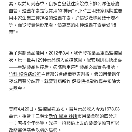
素，以前每到春季，良多白叟就往病院依序排列隊伍疏浚
血管，燈盞花素是很常用的“神藥”。那時三明幾家病院重要
用兩家企業三種規格的燈盞花素，進價從幾塊到幾十塊不
等。而從發賣情形來看，價錢高的兩種燈盞花素更受“接
待”。
為了遏制藥品濫用，2012年3月，我們發布藥品重點監控目
次，第一批共129種藥品歸入監控范圍。配套規則很快出臺
——重點藥品監控后，病院應用這些藥品必需實名掛號，
竹科 慢性病診所
主管部分會組織專家剖析，假如用量過年
夜或用藥分歧理，就要對病
新竹 健檢
院批駁教導并扣除大
夫獎金。
昔時4月20日，監控目次落地，當月藥品收入降落1673.03
萬元，相當于三明全
新竹 減重 診所
市用藥金額的四分之
一；若按全年盤算，光這一招節儉上去的藥費便簡直可以
改變醫保基金吃虧的局勢。