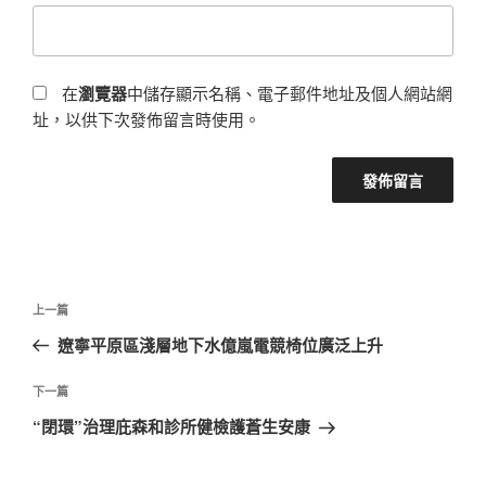
在
瀏覽器
中儲存顯示名稱、電子郵件地址及個人網站網
址，以供下次發佈留言時使用。
文
上
上一篇
章
一
遼寧平原區淺層地下水億嵐電競椅位廣泛上升
導
篇
覽
文
下
下一篇
章
一
“閉環”治理庇森和診所健檢護蒼生安康
篇
文