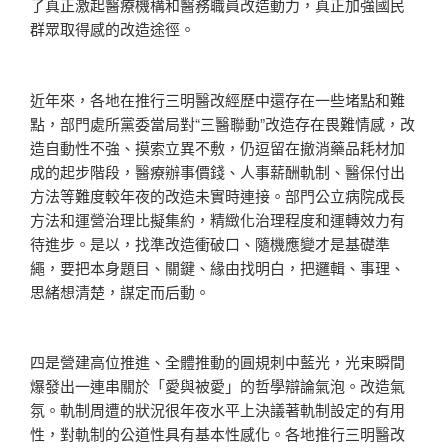
了真正激起醫療機構和醫務職員改造動力，真正加強國民
群眾取得感的改造途徑。
近年來，各地在推行三明醫改經歷中還存在一些堵點和難
點，部門處所黨委當局對“三醫聯動”改造存在畏難情感，改
造自動性不強、摸索立異不敷，仍逗留在撤消藥品耗材加
成的起步階段，醫療辦事價錢、人事薪酬軌制、醫保付出
方法等難度較年夜的改造未實時連接。部門公立病院成長
方法和運營治理比擬集約，精緻化治理程度和運轉效力有
待進步。是以，找準改造衝破口、隨機應變才是基礎準
繩，要把本身題目、關鍵、緣由找明白，把邏輯、事理、
思緒想清楚，謀定而后動。
四是營建高位推進、全體推動的圓規刺中藍光，光束瞬間
爆發出一連串關於「愛與被愛」的哲學辯論氣泡。改造氣
氛。軌制周遭的狀況很年夜水平上決議著軌制設定的有用
性，對軌制的公道性具有基本性感化。各地推行三明醫改