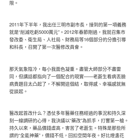
限。
2011年下半年，我出任三明市副市長，接到的第一項義務
就是“削減吃虧5000萬元”。2012年春節剛過，我就召集市
發改委、衛生局、人社局、財務局等16個部分的分擔引導
和科長，召開了第一次醫修改員會。
那天氣象陰冷，每小我面色凝重。盡管大師部分不盡雷
同，但講話都指向了一個配合的現實——老蒼生看病丟臉
病貴題目太凸起了，不解開這個結，取得感、幸福感就無
從談起。
醫改起首改什么？憑仗多年醫藥任務經過的事況和持久深
刻一線調研的心得，我決議以“藥改”為抓手，打響第一槍。
持久以來，藥品價錢虛高，害苦了老蒼生。特殊是那些所
謂的“全能神藥”，價錢不低，回扣空間年夜。好比燈盞花