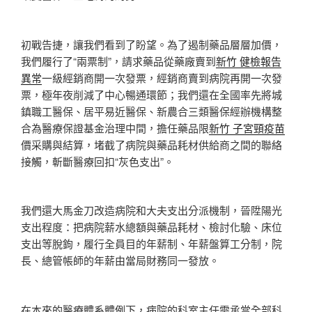
初戰告捷，讓我們看到了盼望。為了遏制藥品層層加價，
我們履行了“兩票制”，請求藥品從藥廠賣到
新竹 健檢報告
異常
一級經銷商開一次發票，經銷商賣到病院再開一次發
票，極年夜削減了中心暢通環節；我們還在全國率先將城
鎮職工醫保、居平易近醫保、新農合三類醫保經辦機構整
合為醫療保證基金治理中間，擔任藥品限
新竹 子宮頸疫苗
價采購與結算，堵截了病院與藥品耗材供給商之間的聯絡
接觸，斬斷醫療回扣“灰色支出”。
我們還大馬金刀改造病院和大夫支出分派機制，晉陞陽光
支出程度：把病院薪水總額與藥品耗材、檢討化驗、床位
支出等脫鉤，履行全員目的年薪制、年薪盤算工分制，院
長、總管帳師的年薪由當局財務同一發放。
在本來的醫療體系體例下，病院的科室主任需承當全部科