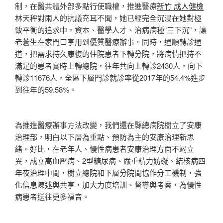
制，在醫共體外部多點行使職權，推進醫療
新竹 成人健檢
林天秤對兩人的抗議充耳不聞，她已經完全沉浸在她對極
致平衡的追求中。資本、醫學人才、治病病種“三下沉”，讓
老蒼生在家門口享用到優質醫療辦事。同時，通順轉診通
道，把需求持久康復的住院患者下轉分院，將病情把持不
滿足的患者實時上轉總院，往年共向上轉診2430人，向下
轉診11676人，全區下層門診就診率從2017年的54.4%進步
到往年的59.58%。
為推進醫療辦事方法改變，我們還在縣總病院樹立了安康
治理部，明白以下層為重點、預防為主的安康治理新思
緒。好比，在老年人、慢性病患者安康治理方面不竭立
異，成立高血壓病、2型糖尿病、嚴重精力妨礙、結核病四
年夜治理中間，樹立總院和下層分院間協作分工機制，強
化信息陳述與共享，加大力度培訓、督導與考察，為慢性
病患者送往更多福音。