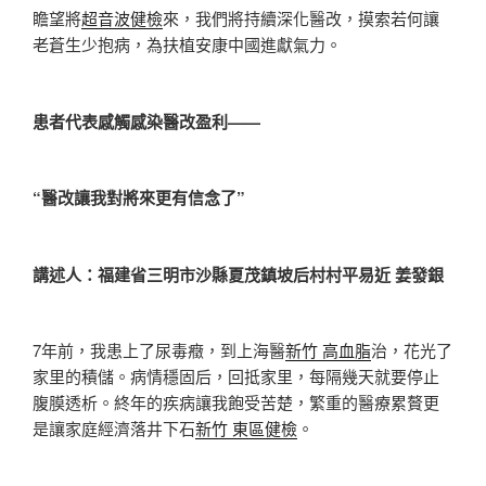
瞻望將
超音波健檢
來，我們將持續深化醫改，摸索若何讓
老蒼生少抱病，為扶植安康中國進獻氣力。
患者代表感觸感染醫改盈利——
“醫改讓我對將來更有信念了”
講述人：福建省三明市沙縣夏茂鎮坡后村村平易近 姜發銀
7年前，我患上了尿毒癥，到上海醫
新竹 高血脂
治，花光了
家里的積儲。病情穩固后，回抵家里，每隔幾天就要停止
腹膜透析。終年的疾病讓我飽受苦楚，繁重的醫療累贅更
是讓家庭經濟落井下石
新竹 東區健檢
。