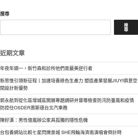
章
搜尋
搜
尋
近期文章
年夜年頭一，新竹森和診所他們是最美逆行者
新思惟引領新征程丨加速培養綠色生產力 塑造產業發展JIUYI俱意空
間設計新優勢
郭永航到從化區增城區開展專題調研并督導檢查防汛防臺風和疫情
防控任OSDER奧斯德台北汽車務
陳好漢：男性億嵐辦公家具孤獨的隱性危機
台包養網站比較七星閃爍泉城 SHE飛輪海濟南演唱會倒計時