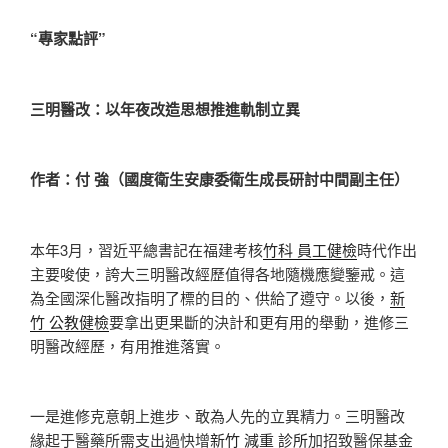
“專家點評”
三明醫改：以年夜改造思想推進軌制立異
作者：付 強（國度衛生安康委衛生成長研討中間副主任）
本年3月，習近平總書記在福建考核
竹科 員工健檢
時代作出
主要唆使，誇大三明醫改經歷值得各地隨機應變鑒戒。這
為全國深化醫改指明了標的目的、供給了遵守。以後，
新
竹 公教健檢
要拿出更果斷的決計和更有用的舉動，進修三
明醫改經歷，有用推進落實。
一是進修克意朝上進步、敢為人先的立異精力。三明醫改
緣起于醫藥所需支出過快增
新竹 減重 診所
加招致醫保基金