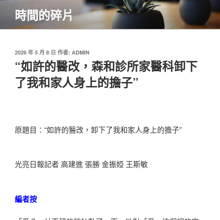
跳
時間的碎片
至
主
要
內
發
2026 年 5 月 8 日
作者:
ADMIN
佈
“如許的醫改，森和診所家醫科卸下
容
於
了我和家人身上的擔子”
原題目：“如許的醫改，卸下了我和家人身上的擔子”
光亮日報記者 高建進 張勝 金振婭 王斯敏
編者按