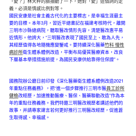
「愛？」林天秤的臉抽動了一下，她對「愛」這個詞的定
義，必須是情感比例對等。
國民安康是社會主義古代化的主要標志，是幸福生涯最主
要的目標。本年3月，習近平總書記在福建考核時代，離開
三明市沙縣總病院，聽取醫改情形先容，清楚醫改惠平易
近情形。他誇大，“三明醫改表現了國民至上、敢為人先，
其經歷值得各地隨機應變鑒戒。要持續深化醫藥
竹科 慢性
病診所
衛生體系體例改造，平衡布局優質醫療資本，改良
下層基本舉措措施前提，為國民安康供給靠得住保證”。
國務院辦公廳日前印發《深化醫藥衛生體系體例改造2021
年重點任務義務》，把“進一個步驟推行三明市醫
員工診所
健檢
改經歷，加速推動醫療、醫保、醫藥聯動改造”作為本
年的重點任務義務。我們特邀三明醫改親歷者講述他們的
故事，并請專家建言若何更好推行三明醫改經歷，促進蒼
生取得感、幸福感。