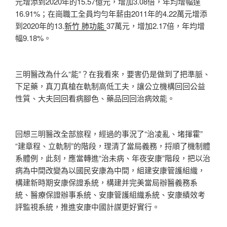
元增添到2020年的15.57億元，增加3.08倍，年均增幅達
16.91%；在崗職工全員均勻年薪由2011年的4.22萬元增添
到2020年的13.
新竹 肺功能
37萬元，增加2.17倍，年均增
幅9.18%。
三明醫改為什么“能”？在我看來，要害仍是做到了把準脈、
下足藥，真刀真槍在軌制高低工夫，讓公立機構回回公益
性質、大夫回回看病腳色、藥品回回治病效能。
回想三明醫改全部旅程，經過的事況了“治凌亂、堵揮霍”
“建章程、立軌制”的階段，理清了當局義務，捋順了機制體
系體例，此刻，應當轉進“治未病、年夜安康”階段，把以治
病為中間改變為以國民安康為中間，組建安康管護組織，
構建新時期安康保證系統，構建并完美當局辦醫義務系
統、醫療保證辦事系統、安康管護組織系統、安康績效考
評監視系統，推進安康中國計謀更好實行。