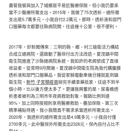
盡管我餐與加入了城鄉居平易近醫療保險，但小我仍要承
當不少醫療所需支出。2015年，我做了75次透析，總所需
支出是5.7萬多元，小我自付2.2萬元。那時，透析液和部門
口服藥每次都要往縣病院開，往返幾十公里，很不便利。
2017年，好新聞傳來：三明的縣、鄉、村三級衛活力構結
合成立總病院，還啟動了醫保付出方法改造。夏茂鎮中間
衛生院進進了沙縣總病院系統，我如許的老病號成了直接
收益者。從昔時9月開端，夏茂鎮中間衛生院為我代購腹膜
透析液和部門口服藥品，我從家騎電動車幾分鐘就能到鎮
衛生院，
新竹 子宮頸疫苗
辦完手續拿藥抵家，往返不到半
個小時，比以後方便太多了。更讓我興奮的是，尿毒癥透
析患者被列為三明市年夜病救助對象，報銷比例到達
95%，加上同時按規則享用醫療救助、疊加保險、第三次
精準補貼待遇，我小我簡直不需求承當透析所需支出。
2020年，我透析的總所需支出是4.9萬多元，小我自付僅
2700多元，此中醫保外所需支出2326元，保內自付占比不
到1%。