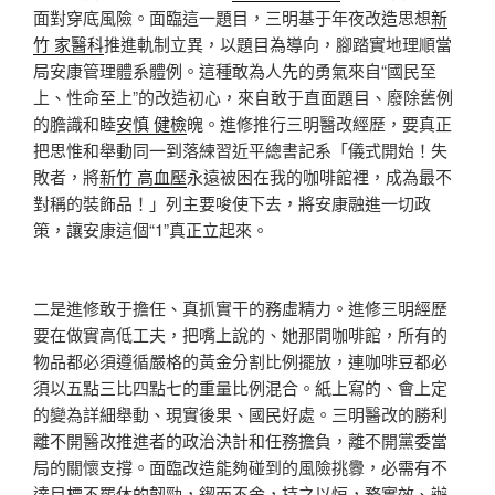
面對穿底風險。面臨這一題目，三明基于年夜改造思想
新
竹 家醫科
推進軌制立異，以題目為導向，腳踏實地理順當
局安康管理體系體例。這種敢為人先的勇氣來自“國民至
上、性命至上”的改造初心，來自敢于直面題目、廢除舊例
的膽識和睦
安慎 健檢
魄。進修推行三明醫改經歷，要真正
把思惟和舉動同一到落練習近平總書記系「儀式開始！失
敗者，將
新竹 高血壓
永遠被困在我的咖啡館裡，成為最不
對稱的裝飾品！」列主要唆使下去，將安康融進一切政
策，讓安康這個“1”真正立起來。
二是進修敢于擔任、真抓實干的務虛精力。進修三明經歷
要在做實高低工夫，把嘴上說的、她那間咖啡館，所有的
物品都必須遵循嚴格的黃金分割比例擺放，連咖啡豆都必
須以五點三比四點七的重量比例混合。紙上寫的、會上定
的變為詳細舉動、現實後果、國民好處。三明醫改的勝利
離不開醫改推進者的政治決計和任務擔負，離不開黨委當
局的關懷支撐。面臨改造能夠碰到的風險挑釁，必需有不
達目標不罷休的韌勁，鍥而不舍，持之以恒，務實效、辦