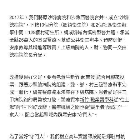
2017年，我們將原沙縣病院和沙縣西醫院合并，成立“沙縣
總病院”，下轄10個分院（鄉鎮衛生院）和2個社區衛生辦
事中間，128個村衛生所，構成縣域內慎密型醫共體，承當
全縣26萬人的基礎醫療、基礎公共衛生辦事、預防保健、
安康教導與增進等職責，上級病院的人、財、物同一交由
總病院院長分配。
改造後果好欠好，要看老蒼生
新竹 超音波
能否用腳來投
票。跟著沙縣總病院的組建，縣、鄉、村三級醫療辦事完
成一體化，優質醫療資本湊集在下級病院、患者愛好往三
甲病院跑的局勢被打破，醫療資本
新竹 職業醫學科
從“往上
聚”向“往下沉”改變，醫療機構之間也從“競爭者”釀成了“一
家人”，配合當起縣域內群眾安康“守門人”。
為了當好“守門人”，我們樹立高年資醫師按期駐鄉駐村軌