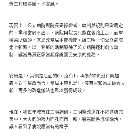
蒼生有取得感、平安感。
現實上，公立病院與院長是操縱者，軌制與規則是當局定
的，黨和當局不出手，病院與院長只能在舊路上走。而詹
積富所做的，就是改當局本能機能，讓三明一切公立病院
走上新路，以一套新的軌制廢除了公立病院逐利創收軌
制，讓當局真正承當起保證國民安康的義務。
安康是1，其他是后面的0，沒有1，再多的0也沒有興趣
義。對于醫改而言，當局主導也是1，沒有黨和當局破舊立
新，再多的改造辦法也難以獲得成效。
現在，我每年城市往三明調研。三明醫改還在不竭進級完
美中，大夫們的精力面孔面目一新，醫患關系協調融洽，
讓人看到了病院應當有的樣子。