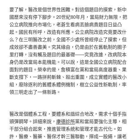
要了解，醫改是個世界性困難。對這個題目的摸索，新中
國歷來沒有停下腳步。20世紀80年月，當局財力無限，把
公立病院推向市場化，老蒼生看病丟臉病貴題目日益凸
起。國民有所呼，改造有所應。公立病院改造究竟要改什
么？在三明醫改之前，全國不少處所曾經停止了摸索，但
成效卻不盡善盡美。究其緣由，仍是由於在舊軌制的圈子
里打轉，沒有觸及題目的最基礎——究竟改誰，改病院本
身仍是改當局本能機能。可以說，這是全國公立病院配合
面對的題目。榮幸的是，詹積富在黨和當局高度器重、果
斷支撐下，一路拼荊斬棘、殺出重圍，成立實體的醫改小
組，廢除逐利的舊體系體例機制，樹立公益性新軌制，率
領三明走出了一條新路。
醫改是個體系工程，要體系和諧綜合地改，需求十個手指
頭彈鋼琴。詳細來說，
康德診所
黨和當局要強化主導，相
干部分組合起來，推進管理系統和管理才能古代化。如
許，醫療、醫藥、醫保才幹三醫聯動，擰成一股繩，讓老