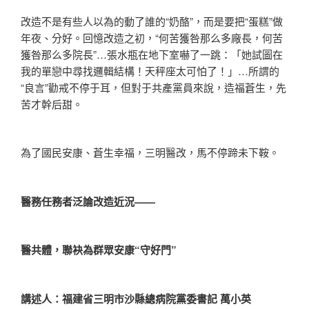
改造不是有些人以為的動了誰的“奶酪”，而是要把“蛋糕”做
年夜、分好。回憶改造之初，“何苦獲咎那么多廠長，何苦
獲咎那么多院長”…張水瓶在地下室嚇了一跳：「她試圖在
我的單戀中尋找邏輯結構！天秤座太可怕了！」…所謂的
“良言”勸戒不停于耳，但對于共產黨員來說，造福蒼生，先
苦才幹后甜。
為了國民安康、蒼生幸福，三明醫改，馬不停蹄未下鞍。
醫務任務者泛論改造近況——
醫共體，聯袂為群眾安康“守好門”
講述人：福建省三明市沙縣總病院黨委書記 萬小英