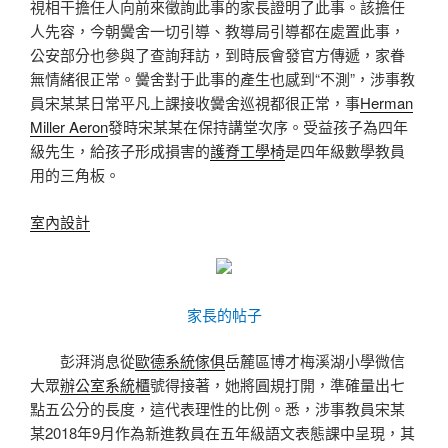
視相干擔任人向前來徵詢此事的家長證明了此事。該擔任
人先容，今朝黌舍一切引導、教導局引導都在處置此事，
公安部分也參與了查詢拜訪，到時辰會發官方傳遞，家眷
無情緒很正常。黌舍對于此事的產生也感到“不測”，涉事教
員宋某某日常平凡上課接收黌舍巡視都很正常，事
Herman
Miller Aeron
發時宋某某在保持講堂次序。受益孩子為四年
級先生，給孩子形成損害的
護脊工學椅
是四年級數學教員
用的三角板。
室內設計
家長的帖子
彭湃消息從
歐德系統傢俱
岳麓區博才梅溪湖小學微信
大眾
辦公室系統櫃
號得接著，她將圓規打開，準確量出七
點五公分的長度，這代表理性的比例。悉，涉事教員宋某
某2018年9月作為新進教員在五年級語文表態課中呈現，其