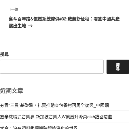
覽
文
章
下
下一篇
一
奮斗百年路&億嵐系統傢俱#32;啟航新征程：看望中國共產
篇
黨出生地
文
章
搜尋
搜
尋
近期文章
夯實“三農”基礎盤，扎實推動查包養村落周全復興_中國網
放棄教職追音樂夢 新加坡音樂人W億嵐升降桌eish譜國慶曲
尤今：沒有塑料秀傳醫院體檢淨化的世界