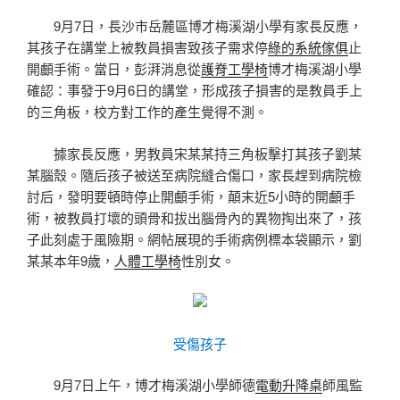
9月7日，長沙市岳麓區博才梅溪湖小學有家長反應，
其孩子在講堂上被教員損害致孩子需求停
綠的系統傢俱
止
開顱手術。當日，彭湃消息從
護脊工學椅
博才梅溪湖小學
確認：事發于9月6日的講堂，形成孩子損害的是教員手上
的三角板，校方對工作的產生覺得不測。
據家長反應，男教員宋某某持三角板擊打其孩子劉某
某腦殼。隨后孩子被送至病院縫合傷口，家長趕到病院檢
討后，發明要頓時停止開顱手術，顛末近5小時的開顱手
術，被教員打壞的頭骨和拔出腦骨內的異物掏出來了，孩
子此刻處于風險期。網帖展現的手術病例標本袋顯示，劉
某某本年9歲，
人體工學椅
性別女。
受傷孩子
9月7日上午，博才梅溪湖小學師德
電動升降桌
師風監