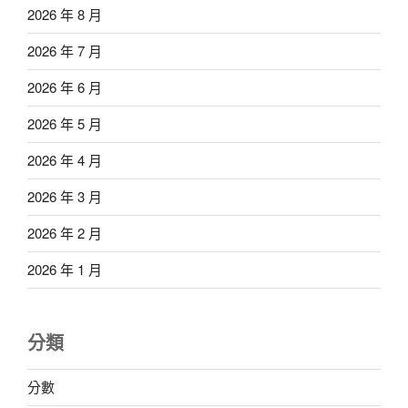
2026 年 8 月
2026 年 7 月
2026 年 6 月
2026 年 5 月
2026 年 4 月
2026 年 3 月
2026 年 2 月
2026 年 1 月
分類
分數