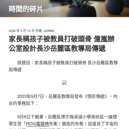
跳
時間的碎片
至
主
要
內
發
2026 年 3 月 10 日
作者:
ADMIN
佈
家長稱孩子被教員打破頭骨 億嵐辦
容
於
公室設計長沙岳麓區教導局傳遞
原題目：家長稱孩子被教員打破頭骨 長沙岳麓區教導
局傳遞
2023年9月7日，岳麓區教導局發布《情形傳遞》，內
在的事務如下：
9月6日下戰書，岳麓區博才梅溪湖小學南校區一論理
學生受「
ROG電競椅
失衡！徹底的失衡！這違背了宇宙的