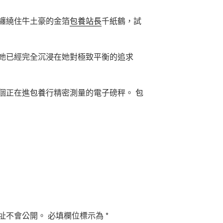
纏繞住牛土豪的金箔
包養站長
千紙鶴，試
她已經完全沉浸在她對極致平衡的追求
個正在進
包養
行精密測量的電子磅秤。
包
址不會公開。
必填欄位標示為
*