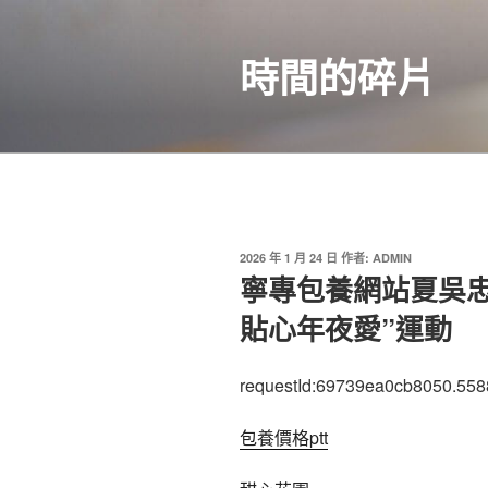
跳
至
時間的碎片
主
要
內
容
發
2026 年 1 月 24 日
作者:
ADMIN
佈
寧專包養網站夏吳
於
貼心年夜愛”運動
requestId:69739ea0cb8050.558
包養價格ptt