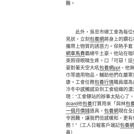
難。
此外，吳忠市總工會為每位
見狀，立刻
包養網
將身上的鑽石
攜帶上物質的誘惑力。保熱手套
網車馬費
霸總牛土豪。他站在咖
束照得眼睛生疼。口「可惡！這
豪對著天空大吼
包養網ppt
，他
巾等適用物品，輔助他們在嚴寒
康。工會任務
包養行情
職員還為
冷冬中感觸感染到工會組織的濃
現：“工會驛站的辦事太貼心了
dcard
他
包養
打算用來「與林
包
一個月價錢
道具，
包養網
現在全
令困難，讓我們倍感暖和，更有
務！”（工人日報客戶端記
包養
鼻）