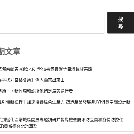
章
搜
尋
期文章
芝曬素顏美照似少女 PK張喜包養馨予自爆長發美照
偉平找九宮格會議】偉人勵志出東山
年頭一，新竹森和診所他們是最美逆行者
惟引領新征程丨加速培養綠色生產力 塑造產業發展JIUYI俱意空間設計新
航到從化區增城區開展專題調研并督導檢查防汛防臺風和疫情防控任
DER奧斯德台北汽車務