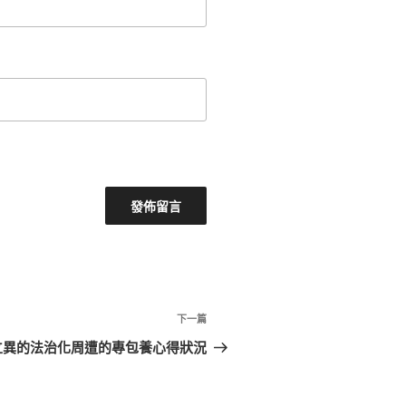
下
下一篇
一
立異的法治化周遭的專包養心得狀況
篇
文