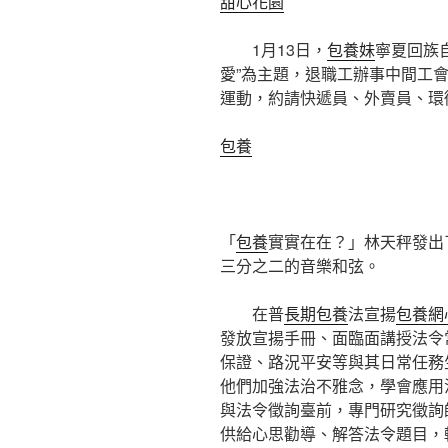
甜心花園
1月13日，
包養妹
寧夏回族
愛”為主題，退職工辦事中間工
運動，約請快遞員、外賣員、環
包養
「
包養
實實在在？」林天秤發出
三分之二的音樂和弦。
在普
長期包養
法宣揚
包養網
發放宣揚手冊、面臨面講授法令
保證、路況平安等與其日常任務
他們加強法治不雅念，學會應用
與法令徵詢臺前，專門研究徵詢
供給心思勸導、解答法令題目，