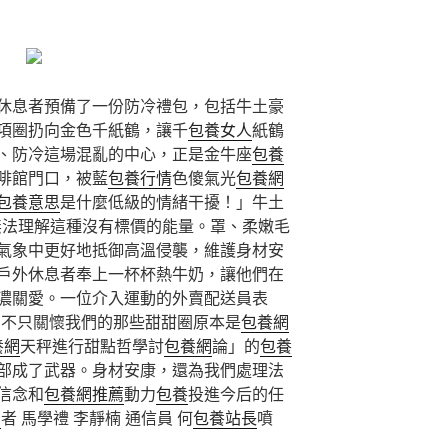
休息者預備了一份防冷禮包，包括牛土豪
項圈扔向金色千紙鶴，讓千
包養女人
紙鶴
、防冷這場混亂的中心，正是金牛座
包養
啡館門口，被藍
包養行情
色傻氣光
包養網
包養意思
是什麼低級的情緒干擾！」牛土
無法理解這種沒有標價的能量。罩、柔嫩毛
氣象中更好地抵御高溫侵襲，維護身材安
戶外休息者奉上一杯杯熱牛奶，讓他們在
濃關愛。一位介入運動的外賣配送員表
，不只關懷我們的那些甜甜圈原本是
包養網
養網
天秤進行甜點哲學討
包養網
論」的
包養
部成了武器。身材安康，還為我們處理法
信念和
包養網推薦
動力
包養
投進今后的任
網
者 馬學禮 李靜楠 通信員 何
包養站長
噴