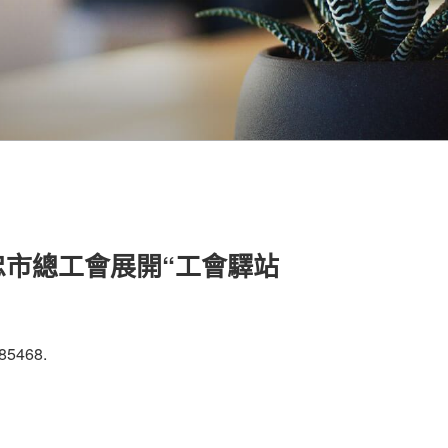
忠市總工會展開“工會驛站
85468.