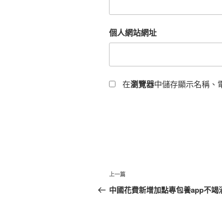
個人網站網址
在
瀏覽器
中儲存顯示名稱、
文
上
上一篇
章
一
中國花費新增加點專包養app不竭
篇
導
文