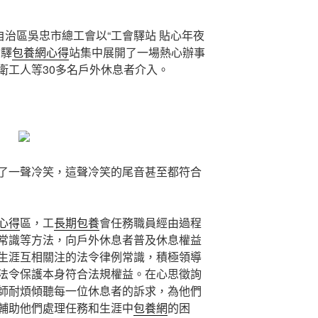
自治區吳忠市總工會以“工會驛站 貼心年夜
會驛
包養網心得
站集中展開了一場熱心辦事
衛工人等30多名戶外休息者介入。
了一聲冷笑，這聲冷笑的尾音甚至都符合
心得
區，工
長期包養
會任務職員經由過程
常識等方法，向戶外休息者普及休息權益
生涯互相關注的法令律例常識，積極領導
法令保護本身符合法規權益。在心思徵詢
師耐煩傾聽每一位休息者的訴求，為他們
輔助他們處理任務和生涯中
包養網
的困