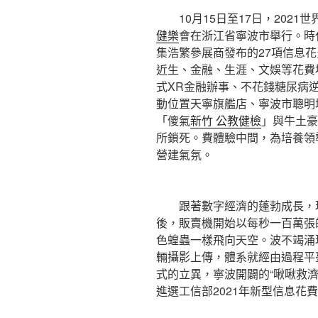
10月15日至17日，2021
健樂
會在浙江省寧波市舉行。時
集浩繁參展商發布的27項信息
近生、金融、生涯、文娛等花費
式XR金融辦事、不花錢糖尿病
動位置天寧旗艦店、寧波市聰明
「傻氣
新竹 公教健檢
」與牛土豪
所鎖死。費體驗中間，為培養領
營建氣氛。
跟著數字經濟的蓬勃成長，現
後，販賣機開始以每秒一百萬張
色蝗蟲一樣飛向天空。波不竭涌
輛攝影上傳，體系就經由過程平
式的立異，寧波開闢的“啾啾救
進選工信部2021年新型信息花