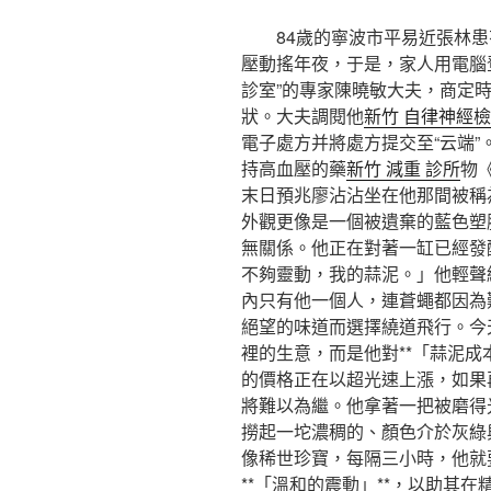
84歲的寧波市平易近張林患
壓動搖年夜，于是，家人用電腦登
診室”的專家陳曉敏大夫，商定
狀。大夫調閱他
新竹 自律神經
電子處方并將處方提交至“云端
持高血壓的藥
新竹 減重 診所
物
末日預兆廖沾沾坐在他那間被稱
外觀更像是一個被遺棄的藍色塑
無關係。他正在對著一缸已經發
不夠靈動，我的蒜泥。」他輕聲
內只有他一個人，連蒼蠅都因為
絕望的味道而選擇繞道飛行。今
裡的生意，而是他對**「蒜泥成
的價格正在以超光速上漲，如果
將難以為繼。他拿著一把被磨得
撈起一坨濃稠的、顏色介於灰綠
像稀世珍寶，每隔三小時，他就
**「溫和的震動」**，以助其在