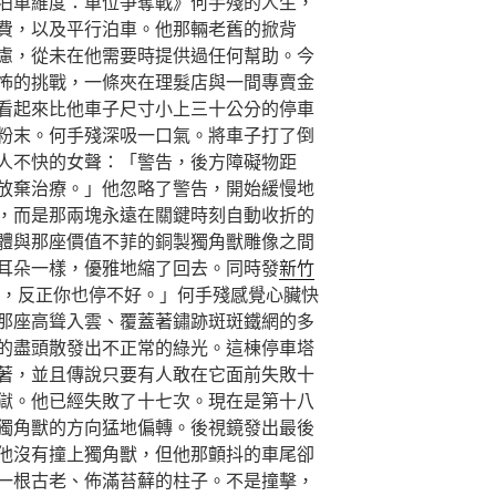
泊車維度：車位爭奪戰》何手殘的人生，
費，以及平行泊車。他那輛老舊的掀背
慮，從未在他需要時提供過任何幫助。今
怖的挑戰，一條夾在理髮店與一間專賣金
看起來比他車子尺寸小上三十公分的停車
粉末。何手殘深吸一口氣。將車子打了倒
人不快的女聲：「警告，後方障礙物距
放棄治療。」他忽略了警告，開始緩慢地
，而是那兩塊永遠在關鍵時刻自動收折的
體與那座價值不菲的銅製獨角獸雕像之間
耳朵一樣，優雅地縮了回去。同時發
新竹
，反正你也停不好。」何手殘感覺心臟快
那座高聳入雲、覆蓋著鏽跡斑斑鐵網的多
的盡頭散發出不正常的綠光。這棟停車塔
著，並且傳說只要有人敢在它面前失敗十
獄。他已經失敗了十七次。現在是第十八
獨角獸的方向猛地偏轉。後視鏡發出最後
他沒有撞上獨角獸，但他那顫抖的車尾卻
一根古老、佈滿苔蘚的柱子。不是撞擊，