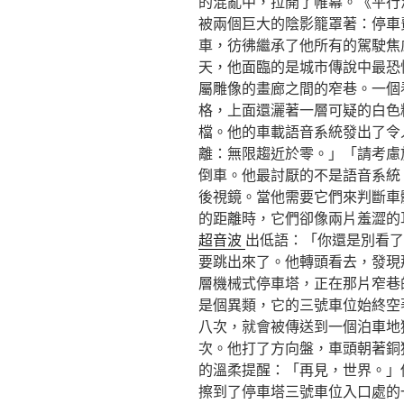
的混亂中，拉開了帷幕。《平行
被兩個巨大的陰影籠罩著：停車
車，彷彿繼承了他所有的駕駛焦
天，他面臨的是城市傳說中最恐
屬雕像的畫廊之間的窄巷。一個
格，上面還灑著一層可疑的白色
檔。他的車載語音系統發出了令
離：無限趨近於零。」「請考慮
倒車。他最討厭的不是語音系統
後視鏡。當他需要它們來判斷車
的距離時，它們卻像兩片羞澀的
超音波
出低語：「你還是別看了
要跳出來了。他轉頭看去，發現
層機械式停車塔，正在那片窄巷
是個異類，它的三號車位始終空
八次，就會被傳送到一個泊車地
次。他打了方向盤，車頭朝著銅
的溫柔提醒：「再見，世界。」
擦到了停車塔三號車位入口處的