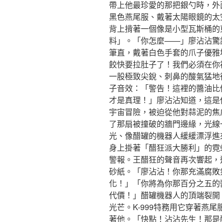
帶上他最珍愛的那把銀勺時，外
黑色燕尾服、戴著太陽眼鏡的太
背上揹著一個像是小型瓦斯桶的
料」。「你怎麼——」廖沾沾驚訝
筆直，戴著白色手套的爪子優雅
餃快要拉肚子了！我們必須在你
一股極致尖銳、刺鼻的酸氣猛地
子音效：「警告！這裡的醬油比
才是真理！」廖沾沾知道，這是
宇宙冒險，被迫從他對蒜泥的焦
了那扇被撞破的牆門邊緣，光線
光、像醋罐的機器人緩緩漂浮進
身上掛著「醋狂派大勝利」的霓
警報。王醋狂的聲音再次響起，
砂紙。「廖沾沾！你那充滿腐敗
化！」「你將為你那百分之五的
代價！」醋罐機器人的頂端裂開
光芒。K-999特務用它穿著燕
著他。「快點！沾沾先生！那是