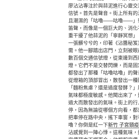
廖沾沾專注於與蒜泥進行心靈交
信號。首先是聲音。街上所有的
且潮濕的「咕嚕——咕嚕——」
笛聲，而像是一個巨大的、消化
重干擾了他蒜泥的「寧靜冥想」
一張髒兮兮的，印著《沾醬秘笈
需。他一腳踏出店門，立刻被眼
數百個交通信號燈，從東邊到西
燈。它們不是交替閃爍，而是固
都發出了那種「咕嚕咕嚕」的聲
從燈箱的頂部冒出，散發出一種
「麵粉焦慮？還是過度發酵？」
氣味都極度敏感。他聞出來了，
過大而散發出的氣味。街上的行
停，因為無論從哪個方向看，都
把車停在路中央，搖下車窗，對
嚕？你倒是紅一下
新竹 子宮頸
沾感覺到一陣心悸。這種氣味，