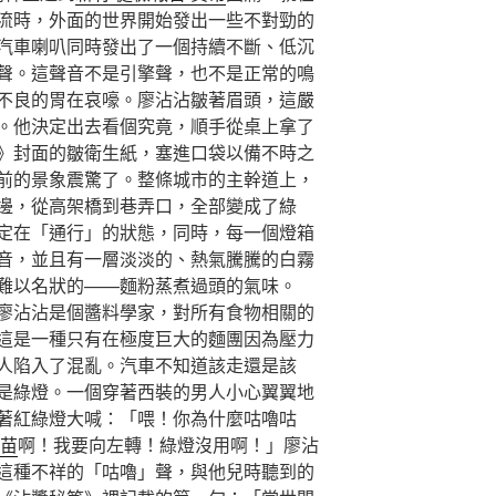
流時，外面的世界開始發出一些不對勁的
汽車喇叭同時發出了一個持續不斷、低沉
聲。這聲音不是引擎聲，也不是正常的鳴
不良的胃在哀嚎。廖沾沾皺著眉頭，這嚴
。他決定出去看個究竟，順手從桌上拿了
》封面的皺衛生紙，塞進口袋以備不時之
前的景象震驚了。整條城市的主幹道上，
邊，從高架橋到巷弄口，全部變成了綠
定在「通行」的狀態，同時，每一個燈箱
音，並且有一層淡淡的、熱氣騰騰的白霧
難以名狀的——麵粉蒸煮過頭的氣味。
廖沾沾是個醬料學家，對所有食物相關的
這是一種只有在極度巨大的麵團因為壓力
人陷入了混亂。汽車不知道該走還是該
是綠燈。一個穿著西裝的男人小心翼翼地
著紅綠燈大喊：「喂！你為什麼咕嚕咕
疫苗
啊！我要向左轉！綠燈沒用啊！」廖沾
這種不祥的「咕嚕」聲，與他兒時聽到的