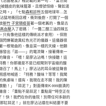
《沾醬秘笈》裡記載的第一句：「當世間
檢
被麵皮的氣味籠罩，且燈號恒綠、聲如湯
之時。」「七點
森和診所
五個地球年…怎
沾猛地衝回店裡，衝到後廚，打開了一個
放
新竹 子宮頸疫苗
著一個老舊的、像是古
 高血壓
入了密碼：「一醬二醋三油四辣五
，只有像他這樣的傳統派才會用）。保險
個閃爍著詭異紅色光芒的儀器。這儀器很
著一根彎曲的、像韭菜一樣的天線。他顫
器發出「滋——」的電流聲，接著傳來一
的聲音。「喂！是廖沾沾嗎！快接聽！這
特級特務！你那邊是不是已經聞到宇宙級的酸
徵召了！馬上！」廖沾沾的耳朵被這聲音
困惑地喊道：「特務？酸味？等等！我聞
的焦慮味！還有，我現在走不開！我的陳
動！」「蒜泥？」對面傳來K-999崩潰的
雜音：「重點不是蒜泥！重點是**時空正在
棗了！快！我們在你的後院！別帶任何多餘的
那缸蒜泥！」就在廖沾沾還在糾結要不要