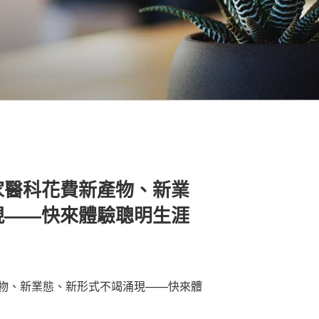
家醫科花費新產物、新業
現——快來體驗聰明生涯
、新業態、新形式不竭涌現——快來體