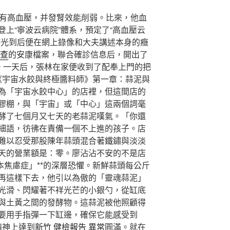
有高血壓，并發腎效能削弱。比來，他血
上“寧波云病院”體系，預定了“高血壓云
時光到后便在網上錄像和大夫講述本身的癥
檢查
的安康檔案，聯合確診信息后，開出了
”。一天后，張林在家便收到了配奉上門的把
《宇宙水餃與終極醬料師》第一章：蒜泥與
為「宇宙水餃中心」的店裡，但這間店的
膠棚，與「宇宙」或「中心」這兩個詞毫
酵了七個月又七天的老蒜泥嘆氣。「你還
細語，彷彿在責備一個不上進的孩子。店
難以忍受那股陳年蒜頭混合著鐵鏽與淡淡
天的營業額是：零。廖沾沾不安的不是店
本焦慮症」**的深層恐懼。新鮮蒜頭每公斤
再這樣下去，他引以為傲的「靈魂蒜泥」
光滑、閃耀著不祥光芒的小銀勺，從缸底
與土黃之間的發酵物。這蒜泥被他照顧得
要用手指彈一下缸邊，確保它能感受到
精神上達到
新竹 健檢報告 異常
圓滿。就在