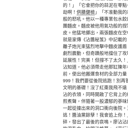
的！」「它會把你的蒜泥在零點
劫啊！
供膳健檢
」「不准動我的
般的怒吼。他以一種專業包水餃
團麵皮。麵皮被他用氣功般的捏
皮。他猛地擲出，兩張麵皮在空
就是家傳《沾醬秘笈》中記載的
離子炮光束猛烈地擊中麵皮護盾
劇烈震動，但奇蹟般地擋住了攻
延展性！完美！但撐不了太久！」
沾知道，他必須帶走他那缸陳年
前，使出他搬運食材的全部力量
999！我們要從後院逃跑！別
文明的基礎！沒了紅棗我飛不遠
沾的衣領，同時開啟了它背上的
煎煮聲，伴隨著一股濃郁的蔘味爆
一起從撞出來的洞口衝向後院。
逃！醬油黨餘孽！我會追上你！
碎，發出了最後的哀鳴。廖沾沾