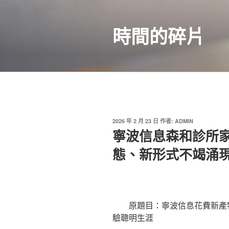
跳
至
時間的碎片
主
要
內
容
發
2026 年 2 月 23 日
作者:
ADMIN
佈
寧波信息森和診所
於
態、新形式不竭涌
原題目：寧波信息花費新產物
驗聰明生涯