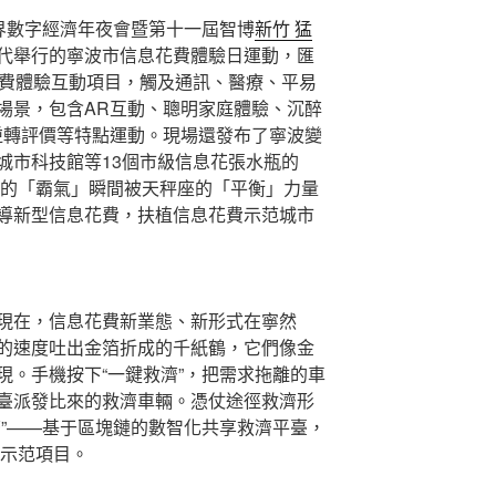
世界數字經濟年夜會暨第十一屆智博
新竹 猛
代舉行的寧波市信息花費體驗日運動，匯
花費體驗互動項目，觸及通訊、醫療、平易
場景，包含AR互動、聰明家庭體驗、沉醉
逆轉評價等特點運動。現場還發布了寧波變
城市科技館等13個市級信息花張水瓶的
的「霸氣」瞬間被天秤座的「平衡」力量
導新型信息花費，扶植信息花費示范城市
在，信息花費新業態、新形式在寧然
的速度吐出金箔折成的千紙鶴，它們像金
現。手機按下“一鍵救濟”，把需求拖離的車
臺派發比來的救濟車輛。憑仗途徑救濟形
濟”——基于區塊鏈的數智化共享救濟平臺，
費示范項目。