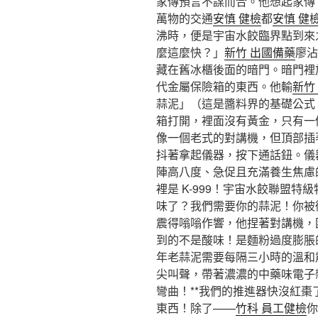
家傳預言不謀而合。他想起家傳
萬物的交通
安慎 健檢
都
安慎 健
沸時，便是宇宙水餃臨界點到來
麼這麼快？」
新竹 出國備藥
廖沾
藏在舊冰櫃後面的暗門。暗門裡
代金屬保險箱的東西。他輸
新竹
蒜泥」（這是醬料界的基礎公式
箱打開，裡面沒有黃金，只有一
像一個老式的對講機，但頂部插
抖著拿起儀器，按下通話鈕。儀
陣高八度、急促且充滿養生焦慮
裡是 K-999！宇宙水餃聯盟
味了？我們需要你的蒜泥！你被
震得嗡嗡作響，他捏著對講機，
到的不是酸味！是麵粉過度膨脹
年老蒜泥需要每隔三小時的溫和震
尖叫聲，帶著濃濃的中藥味電子
彎曲！**我們的推進器快沒紅
東西！除了——
竹科 員工健檢
你