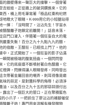
面的牆壁傳來一聲巨大的撞擊。一個穿著
空吉娃娃，正從牆上的破洞鑽進來。它的
東西，桶上用毛筆寫著「極品紅棗枸杞燃
地瞪大了眼睛。K-999用它的小短腿站得
地一揮：「沒時間了，沾沾先生！宇宙水
被醋酸離子炮鎖定前離開！」話音未落，
從店門口灌入，伴隨著一個狂妄自大的電
例嚴重失衡！百分之九十九點九九的醋，
他的宿敵，王醋狂，已經找上門了。他的
慮中，正式開始了。一個狂妄的影子佔滿
一瞬間被極端的酸氣扭曲。一個閃閃發
來，它的底座還不斷噴射著白色醋霧。它
虹燈牌，閃爍得讓人眼睛發疼，同時發出
這次帶著金屬回音的嘲弄，刺耳得像是磨
氣味的蒜泥，是對醬料學的侮辱！必須淨
醬油，以及百分之九十五的邪惡蒜頭付出
，露出了一個巨大的管口，正在聚積藍色
尾服的小爪子，一把抓住了廖沾沾的褲腳催促
醋酸離子炮！專門用來溶解有機發酵物