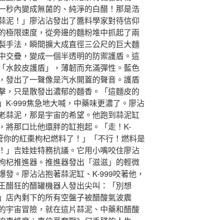
一秒內變成無菌的、純淨的白醋！那是浩
蒜泥！」廖沾沾發出了醬料學家對待信仰
的極限速度，從旁邊的麵粉堆中抓起了兩
製手法，瞬間擴大成直徑三公尺的巨大麵
中交疊，變成一個半透明的防禦護盾。這
「水餃皮護盾」，薄韌而充滿彈性。藍色
，發出了一聲像是汽水開蓋的聲音。護盾
擊，只是散發出濃郁的麵香。「這麵皮的
K-999焦急地大喊，中藥味更濃了。廖沾
老蒜泥，那是宇宙的希望。他跑到蒜泥缸
，將那口比他還胖的缸抱起。「走！K-
再管你的紅棗枸杞燃料了！」「不行！燃料是
！」吉娃娃特務抗議。它用小嘴咬住廖沾
枸杞推進器。推進器發出「滋滋」的輕微
發。廖沾沾抱著蒜泥缸、K-999咬著他，
王醋狂的醋罐機器人發出尖叫：「別想
」店內剩下的所有空盤子被醋酸氣波震
的宇宙冒險，就在這片蒜泥、中藥和醋酸