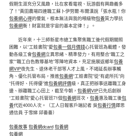
假期生涯充分又風趣，比在家看電視、玩游戲有興趣義多
了！”黃田農場四連職工蘇卜伊努爾·布爾漢說「張水瓶！你
包養網心得
的傻氣，根本無法與我的噸級物
包養
質力學抗
包養網
衡！財富就是宇宙的基本定律！」。
近年來，十三師新星市總工集聚焦職工後代假期關照
困難，以“工娃書院”愛
包養一個月價錢
心托管班為載體，發
動各級工會
包養網
立異思緒、精準發力，有用整合“職工之
家”“職工白色教導基地”等陣地資本，充足施展返鄉年
包養
網VIP
夜先生、退休老干部等人才上風，不竭延長辦事觸
角、優化托管布局，推進
包養網
“工娃書院”從“有處所托”向
“托得好、托得優”進
包養網評價
級，真正把辦事送離職工身
邊、辦離職工心田上，截至今朝，
包養網VIP
已先后創辦
“工娃書院”愛心托管班71個
包養網
班次，
包養
惠及職工後
包
養
代近4000人次。（工人日報客戶端記者 吳
包養行情
鐸思
通信員 于雪娣 邱番番）
包養故事
包養網dcard
包養網
包養網