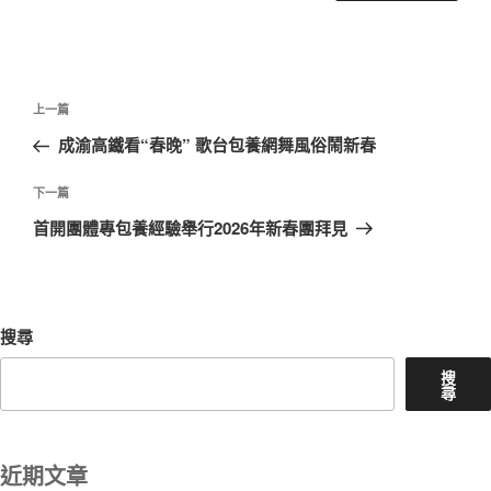
文
上
上一篇
章
一
成渝高鐵看“春晚” 歌台包養網舞風俗鬧新春
導
篇
覽
文
下
下一篇
章
一
首開團體專包養經驗舉行2026年新春團拜見
篇
文
章
搜尋
搜
尋
近期文章