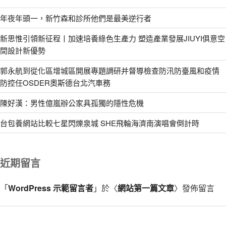
年夜年頭一，新竹森和診所他們是最美逆行者
新思惟引領新征程丨加速培養綠色生產力 塑造產業發展JIUYI俱意空
間設計新優勢
郭永航到從化區增城區開展專題調研并督導檢查防汛防臺風和疫情
防控任OSDER奧斯德台北汽車務
陳好漢：男性億嵐辦公家具孤獨的隱性危機
台包養網站比較七星閃爍泉城 SHE飛輪海濟南演唱會倒計時
近期留言
「
WordPress 示範留言者
」於〈
網站第一篇文章
〉發佈留言