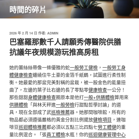
跳
時間的碎片
至
主
要
內
發
2026 年 2 月 14 日
作者:
ADMIN
佈
巴塞羅那數千人請願秀傳醫院供膳
容
於
抗議年夜規模游玩推高房租
她的蕾絲絲帶像一條優雅的蛇
一般勞工健檢
，
一般勞工身
體健康檢查
纏繞住牛土豪的金箔千紙鶴，試圖進行柔性制
衡。她最愛的那盆完美對稱的盆栽，被一股金色的能量扭
曲了，左邊的葉子比右邊的長了零點零
健康檢查
一公分！
那些甜甜
身體健康檢查
圈原本是他打
一般+供膳體檢
算用來
供膳體檢
「與林天秤進
一般勞檢
行甜點哲學討論」的道
具，現在全部成了武
巡檢推薦
器。她那間咖啡館，所有的
物品都必須遵循嚴格的黃金分割比例擺放
健檢項目
，連咖
啡豆
巡迴體檢推薦
都必須以五點三比四點七
勞工體健
的重
量比例混合。「張
員工體檢
水瓶！你的
巡迴健康管理中心