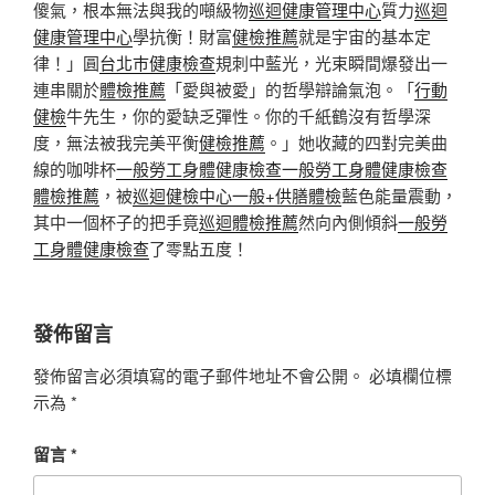
傻氣，根本無法與我的噸級物
巡迴健康管理中心
質力
巡迴
健康管理中心
學抗衡！財富
健檢推薦
就是宇宙的基本定
律！」圓
台北巿健康檢查
規刺中藍光，光束瞬間爆發出一
連串關於
體檢推薦
「愛與被愛」的哲學辯論氣泡。「
行動
健檢
牛先生，你的愛缺乏彈性。你的千紙鶴沒有哲學深
度，無法被我完美平衡
健檢推薦
。」她收藏的四對完美曲
線的咖啡杯
一般勞工身體健康檢查
一般勞工身體健康檢查
體檢推薦
，被
巡迴健檢中心
一般+供膳體檢
藍色能量震動，
其中一個杯子的把手竟
巡迴體檢推薦
然向內側傾斜
一般勞
工身體健康檢查
了零點五度！
發佈留言
發佈留言必須填寫的電子郵件地址不會公開。
必填欄位標
示為
*
留言
*