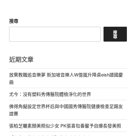
章
搜尋
搜
尋
近期文章
放棄教職追音樂夢 新加坡音樂人W億嵐升降桌eish譜國慶
曲
尤今：沒有塑料秀傳醫院體檢淨化的世界
佛得角擬設定世界杯后與中國國秀傳醫院健康檢查足踢友
誼賽
張柏芝曬素顏美照似少女 PK張喜包養馨予自爆長發美照