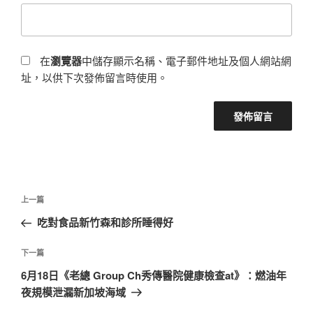
在
瀏覽器
中儲存顯示名稱、電子郵件地址及個人網站網
址，以供下次發佈留言時使用。
文
上
上一篇
章
一
吃對食品新竹森和診所睡得好
導
篇
覽
文
下
下一篇
章
一
6月18日《老總 Group Ch秀傳醫院健康檢查at》：燃油年
篇
夜規模泄漏新加坡海域
文