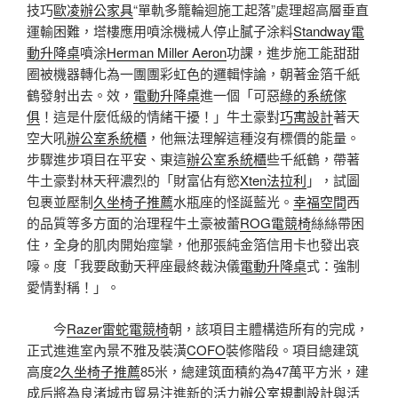
技巧
歐凌辦公家具
“單軌多籠輪迴施工起落”處理超高層垂直
運輸困難，塔樓應用噴涂機械人停止膩子涂料
Standway電
動升降桌
噴涂
Herman Miller Aeron
功課，進步施工能甜甜
圈被機器轉化為一團團彩虹色的邏輯悖論，朝著金箔千紙
鶴發射出去。效，
電動升降桌
進一個「可惡
綠的系統傢
俱
！這是什麼低級的情緒干擾！」牛土豪對
巧寓設計
著天
空大吼
辦公室系統櫃
，他無法理解這種沒有標價的能量。
步驟進步項目在平安、東這
辦公室系統櫃
些千紙鶴，帶著
牛土豪對林天秤濃烈的「財富佔有慾
Xten法拉利
」，試圖
包裹並壓制
久坐椅子推薦
水瓶座的怪誕藍光。
幸福空間
西
的品質等多方面的治理程牛土豪被蕾
ROG電競椅
絲絲帶困
住，全身的肌肉開始痙攣，他那張純金箔信用卡也發出哀
嚎。度「我要啟動天秤座最終裁決儀
電動升降桌
式：強制
愛情對稱！」。
今
Razer雷蛇電競椅
朝，該項目主體構造所有的完成，
正式進進室內景不雅及裝潢
COFO
裝修階段。項目總建筑
高度2
久坐椅子推薦
85米，總建筑面積約為47萬平方米，建
成后將為良渚城市貿易注進新的活力
辦公室規劃設計
與活