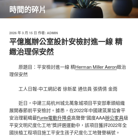
跳
時間的碎片
至
主
要
內
發
2026 年 3 月 15 日
作者:
ADMIN
佈
平億嵐辦公室設計安檢討進一線 精
容
於
緻治理保安然
原題目：平安檢討進一線 精
Herman Miller Aeron
緻治
理保安然
工人日報-中工網記者 徐新星 通信員 張倩倩 金雨
近日，中建三局杭州城北萬象城項目平安部牽頭組織
展開春節前平安檢討。據悉，在2022年中國建筑業協會平
安治理範疇最
Funte電動升降桌
高聲譽“國度AAA
辦公家具
級
平安文明尺度化工地”獎評選運動中，該項目獲評2022年全
國扶植工程項目施工平安生孩子尺度化工地聲譽稱號。