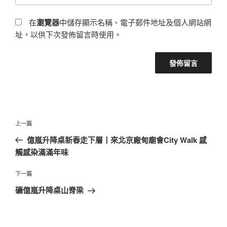
在
瀏覽器
中儲存顯示名稱、電子郵件地址及個人網站網
址，以供下次發佈留言時使用。
文
上
上一篇
章
一
億嵐升降桌新春走下層丨來北京廠甸廟會City Walk 感
導
篇
觸感染滿滿年味
覽
文
章
下
下一篇
一
礦億嵐升降桌山脊梁
篇
文
章