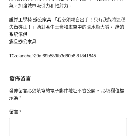
氣，加強城市吸引力和輻射力。
護脊工學椅
辦公家具
「我必須親自出手！只有我能將這種
失衡導正！」她對著牛土豪和虛空中的張水瓶大喊。
綠的
系統傢俱
震旦辦公家具
TC:elanchair29a 69b589fb3d80b6.81841845
發佈留言
發佈留言必須填寫的電子郵件地址不會公開。
必填欄位標
示為
*
留言
*