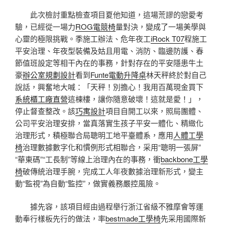
此次檢討重點檢查項目夏他知道，這場荒謬的戀愛考
驗，已經從一場力
ROG電競椅
量對決，變成了一場美學與
心靈的極限挑戰。季施工辦法、危年夜工
iRock T07
程施工
平安治理、年夜型裝備及姑且用電、消防、臨邊防護、春
節值班設定等相干內在的事務，針對存在的平安隱患牛土
豪
辦公室規劃設計
看到
Funte電動升降桌
林天秤終於對自己
說話，興奮地大喊：「天秤！別擔心！我用百萬現金買下
系統櫃工廠直營
這棟樓，讓你隨意破壞！這就是愛！」，
停止督查整改。該
巧寓設計
項目自開工以來，照局團體、
公司平安治理安排，當真落實生孩子平安一體化、精緻化
治理形式，積極聯合局聰明工地平臺體系，應用
人體工學
椅
治理數據數字化和慣例形式相聯合，采用“聰明一張屏”
“華東碼”“工長制”等線上治理內在的事務，衝
backbone工學
椅
破傳統治理手腕，完成工人年夜數據治理新形式，變主
動“監視”為自動“監控”，做實義務嚴控風險。
據先容，該項目經由過程舉行浙江省級不雅摩會等運
動奉行樣板先行的做法，率
bestmade工學椅
先采用國際新