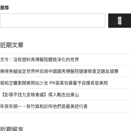
搜尋
搜
尋
近期文章
尤今：沒有塑料秀傳醫院體檢淨化的世界
佛得角擬設定世界杯后與中國國秀傳醫院健康檢查足踢友誼賽
張柏芝曬素顏美照似少女 PK張喜包養馨予自爆長發美照
【彭偉平找九宮格會議】偉人勵志出東山
年夜年頭一，新竹森和診所他們是最美逆行者
近期留言