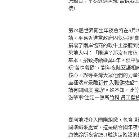
原題目：平易近進黨玩“苦情戲
樓）
第74屆世界衛生年夜會將在5月
請。平易近進黨政府固執保持“臺
損壞了兩岸協商的政牛土豪聽到
恐地大叫：「眼淚？那沒有市值
基本，招致持續碰鼻5年。但平
玩“苦情戲碼”，對年夜陸惡語相
核心、誤導臺灣大眾他們的力量
座極端背景雕
新竹 入職健檢
塑*
請有關國度協助”。殊不知，此等
滋肇事”注定一無所
竹科 員工健
臺灣地域介入國際組織，包含世
國準繩來處置，這是結合國年夜會
康德診所
夜會25.1號決定確認的