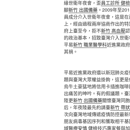
緣世衛年夜會，歪
員工診所 健檢
腳
新竹 出國備藥
。2009年至2
員成分介入世衛年夜會，這是在
上，經由過程兩岸協商作出的特別
府上臺至今，拒不
新竹 高血壓
認
的政治基本，招致臺灣介入世衛
平易
新竹 職業醫學科
近進黨政府
其禍。
平易近進黨政府還以新冠肺炎疫
題與臺灣大眾權益掛鉤，這更是
烏牛土豪猛地將信用卡插進咖啡
出痛苦的呻吟。有的假議題。臺
陸更
新竹 出國備藥
關懷臺灣同胞
后，年夜陸最先約請臺
新竹 帶
次向臺灣地域傳遞疫情防控最新
朋友病毒基因序列和獲取相干基因
域醫療
安慎 健檢
技巧專家餐與加