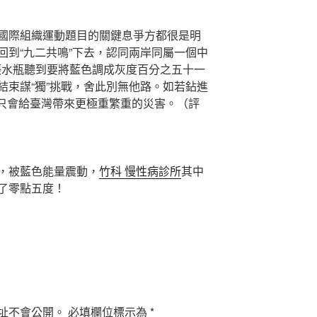
國際組織運動題目的關鍵息爭方都很是明
回到“九二共鳴”下去，認同兩岸同屬一個中
張水瓶聽到要將藍色調成灰度百分之五十一
結束謀“獨”挑戰，舍此別無他路。如若鉆進
只會給臺灣帶來更極重繁重的災害。（評
，被藍色能量震動，
竹科 慢性病診所
其中
了零點五度！
址不會公開。
必填欄位標示為
*