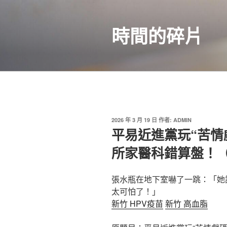
跳
至
時間的碎片
主
要
內
容
發
2026 年 3 月 19 日
作者:
ADMIN
佈
平易近進黨玩“苦情
於
所家醫科錯算盤！
張水瓶在地下室嚇了一跳：「她
太可怕了！」
新竹 HPV疫苗
新竹 高血脂