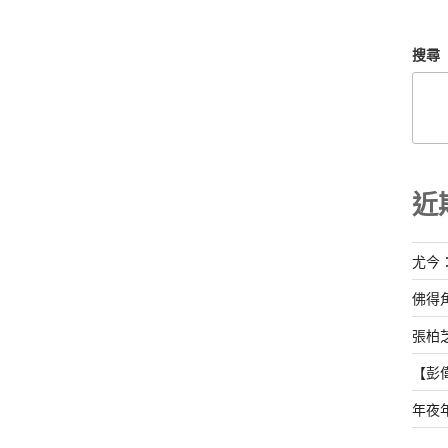
搜尋
近
尤今
佛得
張柏
【彭
年夜