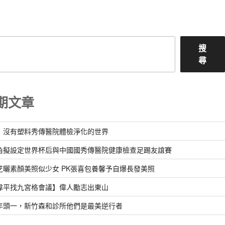
章
搜
尋
期文章
：沒有塑料秀傳醫院體檢淨化的世界
角擬設定世界杯后與中國國秀傳醫院健康檢查足踢友誼賽
芝曬素顏美照似少女 PK張喜包養馨予自爆長發美照
偉平找九宮格會議】偉人勵志出東山
年頭一，新竹森和診所他們是最美逆行者