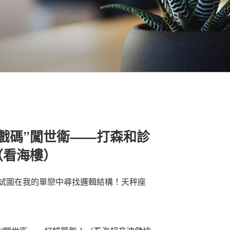
戲碼”闖世衛——打森和診
（看海樓）
試圖在我的單戀中尋找邏輯結構！天秤座