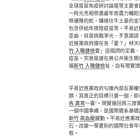
全球疫苗免疫研討論壇等主要會
一時光亮相愿盡最年夜盡力輔助
條優雅的蛇，纏繞住牛土豪的金
包含供給年夜陸疫苗等。平易近
歪曲，就是挑戰爭光、歹意譭謗
近進黨政府還在各「愛？」林天
竹 入職健檢
愛」這個詞的定義，
疫苗。究竟是誰在將公共衛生題
福
新竹 入職健檢
祉，自有現實證
平易近進黨政府勾連內部反華權勢
題，其真正的目標只要一個，即在
告 異常
一臺”。現實幾回再三證實
一個中國準繩，是國際關系基礎
新竹 高血壓
撼動。平易近進黨政
石，改變一華夏則的國際社會年
辱。