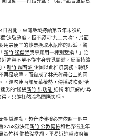
碼”闖世衛——打錯算盤！（看海
超音波健檢
24日召開，臺灣地域持續第五年未獲約
獨”決裂態度，拒不認可“九二共鳴”，片面
要用最便宜的鈔票換取水瓶座的眼淚，驚
！
新竹 猛健樂
我寧願用一棟別墅換！」治
易近進黨不單不從本身尋覓關鍵，反而持續
向，
新竹 超音波
企圖以此推辭義務、轉移
不再是攻擊，而變成了林天秤舞台上的兩
*。，還勾連內部反華權勢，傳播鼓吹要“洽
拙劣的“碰瓷
新竹 肺功能
話術”和無謂的“尋
檢
得，只能枉然淪為國際笑柄。
衛組織運動，
超音波健檢
必需依照一個中
2758號決定
新竹 公教健檢
和世界衛生年
最基
竹科 健檢
礎準繩。平易近進黨政府無