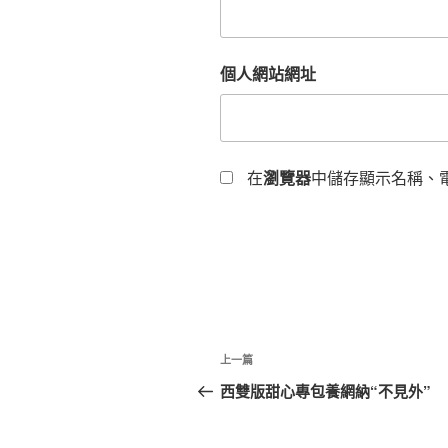
個人網站網址
在
瀏覽器
中儲存顯示名稱、
文
上
上一篇
章
一
西雙版甜心專包養網納“不見外”
篇
導
文