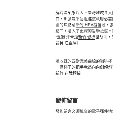
解鈴還須系鈴人。臺灣地域介入
白，那就是平易近進黨政府必需
國的焦點意
新竹 HPV疫苗
涵，
點二，陷入了更深的哲學恐慌。
“臺獨”汗青逝
新竹 健檢
世胡同，
論員 汪靈犀）
她收藏的四對完美曲線的咖啡杯
一個杯子的把手竟然向內側傾斜
新竹 在職體檢
發佈留言
發佈留言必須填寫的電子郵件地