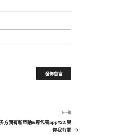
下
下一篇
一
方面有新舉動&專包養app#32;與
篇
你我有關
文