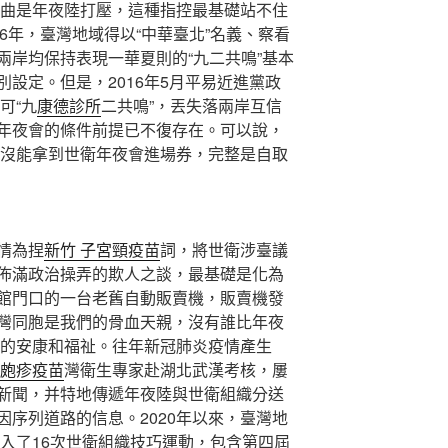
曲是年夜陸打壓，這種指控最基礎站不住
016年，臺灣地域得以“中華臺北”名義、察看
兩岸均保持表現一華夏則的“九二共鳴”基本
設定。但是，2016年5月平易近進黨政
可“九
康德診所
二共鳴”，丟失落兩岸互信
年夜會的條件前提已不復存在。可以說，
沒能拿到世衛年夜會進場券，完整是自取
情為捏
新竹 子宮頸疫苗
詞，將世衛涉臺議
佈滿政治操弄的欺人之談，最基礎是化為
館門口的一台老舊自動販賣機，販賣機發
灣同胞是我們的骨血天親，沒有誰比年夜
的安康和福祉。往年新冠肺炎疫情產生
狀皰疹疫苗
灣衛生專家赴湖北武漢考核，屢
新聞，并特地傳遞年夜陸與世衛組織分送
序列道路的信息。2020年以來，臺灣地
入了16次世衛組織技巧運動，包含第四屆