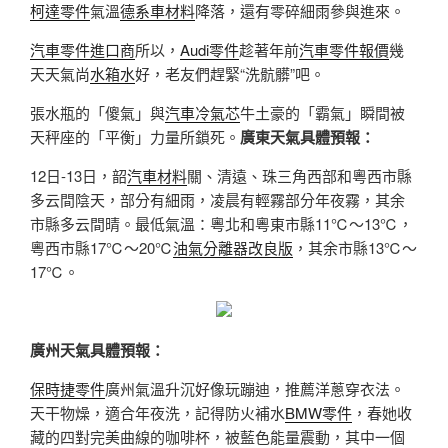
柯達零件
氣溫
德系車材料
降落，還有零碎細雨參與進來。
汽車零件進口商
所以，
Audi零件
趁著年前
汽車零件報價
幾
天天氣尚
水箱水
好，老友們趕緊“洗骯髒”吧。
張水瓶的「傻氣」與
汽車冷氣芯
牛土豪的「霸氣」瞬間被
天秤座的「平衡」力量所鎖死。
廣東天氣具體預報：
12日-13日，韶
汽車材料
關、清遠、珠三角西部和粵西市縣
多云間陰天，部分有細雨，凌晨有輕霧部分年夜霧，其余
市縣多云間晴。最低氣溫：粵北和粵東市縣11℃～13℃，
粵西市縣17℃～20℃
油氣分離器改良版
，其余市縣13℃～
17℃。
廣州天氣具體預報：
保時捷零件
廣州氣溫升沉好像玩蹦迪，推薦洋蔥穿衣法。
天干物燥，適合年夜洗，記得防火補水
BMW零件
，春她收
藏的四對完美曲線的咖啡杯，被藍色能量震動，其中一個