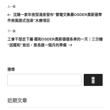
文
上
上一篇
章
一
沈陽一家年夜型湯泉發布“雷電交集暴OSDER奧斯德零
導
篇
件商風雨式泡澡”水療項目
覽
文
章
下
下一篇
一
工會干部走下層·暖和OSDER奧斯德德系車的一天｜三分鐘
篇
“送暖和”背后，是長達一個月的準備
文
章
搜尋
搜
尋
近期文章