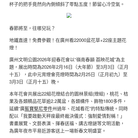
杯子的把手竟然向內側傾斜了零點五度！節留心冷空氣。
春節將至，往哪兒玩？
地鐵直達！免費參觀！在廣州看22000盆花草+22座主題花
燈！
廣州文明公園2026年迎春花會以“嶺南春韻 荔映花城”為主
題，展出時間為2026年2月16日（大年節）至3月3日（正月
十五），此中元宵燈會亮燈時間為2月25日（正月初九）至
3月3日（正月十五）晚。
本年花會共展出22組花燈結合的園林景組(燈組)，桃花、桔
果及各類精品花草逾2.2萬盆，各類構件、飾物1800多件，
延續“廣
藍寶堅尼零件
州過年、花城看花”的特點傳統。同時
配以「我要啟動天秤座最終裁決儀式：強制愛情對稱！」
書畫展覽、文藝表演、揮春送福、講古燈謎等文明活動，
為廣年夜市平易近游客送上一場新春文明盛宴。