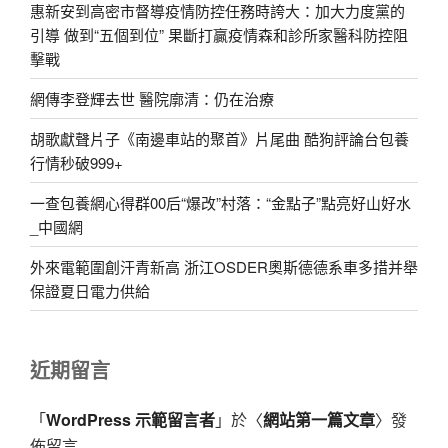
惠新安到高密市督導疫情防控任務時誇大：加大力度黨的
引導 做到“五個到位” 果斷打贏疫情森和診所家醫科防控阻
擊戰
網傳李登輝去世 醫院廓清：仍在治療
胡歌獻聲片子《南邊車站的聚首》片尾曲 酷狗評論台包養
行情秒破999+
一查包養網心得群00后“爆改”村落：“金點子”點亮好山好水
_中國網
外來電範圍創汗青新高 浙江OSDER奧斯德德系車多措并舉
保證夏日電力供給
近期留言
「
WordPress 示範留言者
」於〈
網站第一篇文章
〉發
佈留言