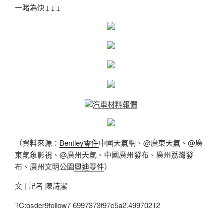
一睹為快↓↓↓
汽車材料報價
（資料來源：
Bentley零件
中國天氣網、@廣東天氣、@廣
東氣象影視、@廣州天氣、中國廣州發布、廣州荔灣發
布、廣州文明公園
奧迪零件
）
文 | 記者 陳詩潔
TC:osder9follow7 6997373f97c5a2.49970212