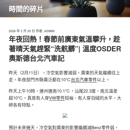
跳
時間的碎片
至
主
要
內
發
2026 年 2 月 20 日
作者:
ADMIN
佈
年夜回熱！春節前廣東氣溫攀升，趁
容
於
著晴天氣趕緊“洗骯髒”| 溫度OSDER
奧斯德台北汽車記
昨天（2月11日），冷空氣影響減弱，廣東的天氣繼續往上
走，年夜部門市縣廣泛都在10℃
台北汽車零件
以上。
昨天上午10時，連州連南10.1℃，汕尾22.3度，南北溫差
超10℃。真是有人穿
VW零件
短袖、有人穿羽絨的水平，大
師各有特點。
預計未來幾天，冷空氣對廣東的影響繼續減
Benz零件
弱，