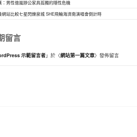
漢：男性億嵐辦公家具孤獨的隱性危機
養網站比較七星閃爍泉城 SHE飛輪海濟南演唱會倒計時
期留言
ordPress 示範留言者
」於〈
網站第一篇文章
〉發佈留言