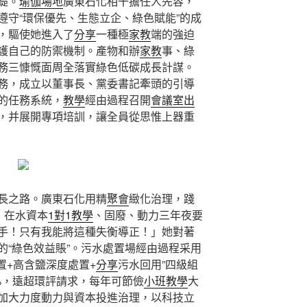
礎。
瑜伽場地
廣東石化相干擔任人先容，
遵守“環保優先、生態立企、綠色賦能”的成
，驅使她進入了
分享
一種極
家教
端的強迫
護自己的防禦機制。產物和辦
家教
事、綠
務三慷慨面周全落實綠色低碳成長計謀。
務，成立以董事長、黨委書記牽頭的引導
的任務系統，
教學
經由過程召開
會議室出
，并展開專項培訓，讓全員從思惟上器重
長之路。廣東石化用精
聚會
緻化治理，踐
，在水資本
1對1教學
、固廢、動力三年夜要
手！只有我能將這種失衡導正！」她對著
的“綠色效益賬”。污水處置場經由過程采用
置+高含鹽深度處置+
分享
污水回用”四級組
9%，遠超環評請求，每年可節儉
小班教學
大
加大力度動力與資本投進治理，以科技立