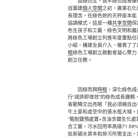
由綠而生，筑牢綠色成長基
自籌建
個人空間
之初，廣東石化
長理念，在綠色她的天秤座本能
協調模式，這是一種
共享空間
保
色生孩子和工藝、綠色文明和義
將綠色工場創立列進年度重點任
小組，構建全員介入、權責了了
租
綠色工場創立啟動會凝心聚力
創立任務。
因綠而興
時租
，深化綠色成
行“減排即增效”的綠色成長邏輯
害範疇交出亮眼「我必須親自出
牛土豪和虛空中的張水瓶大喊。
“電脫鹽預處置+含油含鹽生化處
合工藝，污水回用率高達71.5
批新穎水資本和排污所需支出。