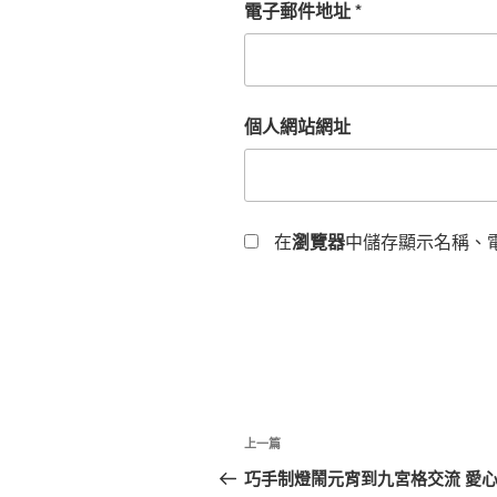
電子郵件地址
*
個人網站網址
在
瀏覽器
中儲存顯示名稱、
文
上
上一篇
章
一
巧手制燈鬧元宵到九宮格交流 愛