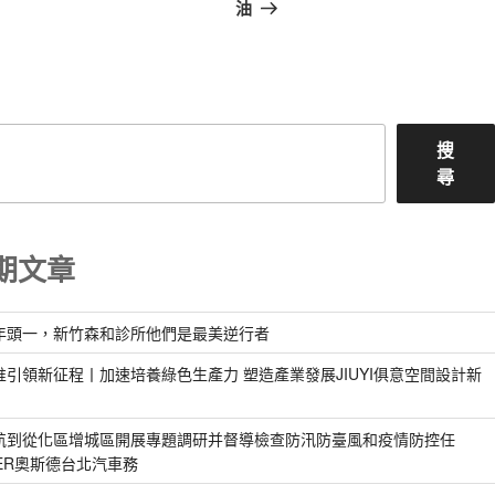
篇
油
文
章
搜
尋
期文章
年頭一，新竹森和診所他們是最美逆行者
惟引領新征程丨加速培養綠色生產力 塑造產業發展JIUYI俱意空間設計新
航到從化區增城區開展專題調研并督導檢查防汛防臺風和疫情防控任
DER奧斯德台北汽車務