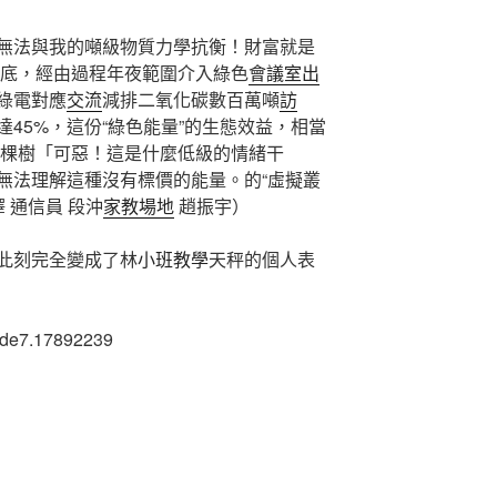
無法與我的噸級物質力學抗衡！財富就是
年底，經由過程年夜範圍介入綠色
會議室出
綠電對應
交流
減排二氧化碳數百萬噸
訪
45%，這份“綠色能量”的生態效益，相當
萬棵樹「可惡！這是什麼低級的情緒干
無法理解這種沒有標價的能量。的“虛擬叢
 通信員 段沖
家教場地
趙振宇）
此刻完全變成了林
小班教學
天秤的個人表
ade7.17892239