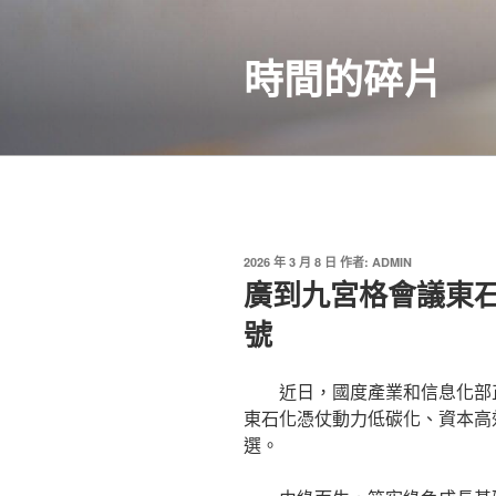
跳
至
時間的碎片
主
要
內
容
發
2026 年 3 月 8 日
作者:
ADMIN
佈
廣到九宮格會議東
於
號
近日，國度產業和信息化部
東石化憑仗動力低碳化、資本高
選。