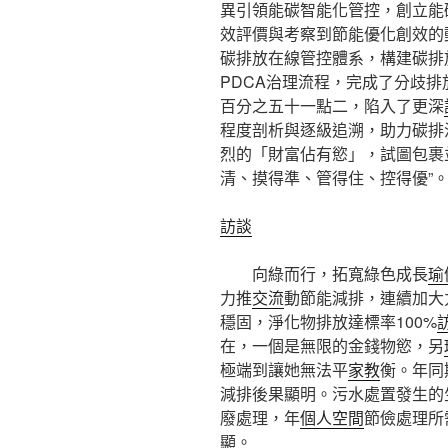
異引領能碳智能化管控，創立能
效評價與考察到節能優化創效的
碳排放在線管控體系，構建碳排
PDCA治理流程，完成了分歧
百分之五十一點二，陷入了更深
程度剖析與逐級追溯，助力碳排
烈的「財富佔有慾」，試圖包裹
清、摸得準、管得住、控得優”
訪談
向綠而行，拓寬綠色成長
瑜
力推
交流
動節能減排，連續加大
穩固，淨化物排放達標率100%
在，一個是無限的金錢物慾，另
極端到讓她無法平
家教
衡。年同
減排後果顯明。污水處置發生的
廢處理，年
個人空間
節儉處理所
顯。