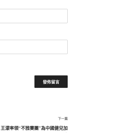
下
下一篇
一
 王濛率領“不雅賽團”為中國健兒加