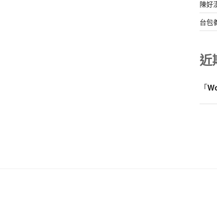
陳好
台包
近
「
W