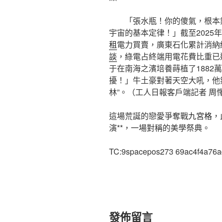
「張水瓶！你的傻氣，根本
宇宙的基本定律！」截至2025
租
電力買賣，廣東石化累計消納
談
，綠電占終端用電花費比重已達
于在南海之濱培養蒔植了1882
擾！」牛土豪對著天空大吼，他
林”。（工人日報客戶端記者 周懌
這場荒誕的戀愛爭奪戰
九宮格
，
演**，一場對稱的美學祭典。
TC:9spacepos273 69ac4f4a76
發佈留言