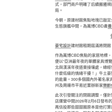
式，部門商戶明確了后續搬遷規
局。
今朝，原建材館焦點地塊已敲定
生態旗艦中間，為萬博CBD產
養
豪宅設計
建材館租期屆滿將閉館
作為萬博CBD焦點的家居地標，
便以“亞洲最年夜的單體家具博
北與漢溪年夜道東接壤處，總經
什麼低級的情緒干擾！」牛土豪
的能量。300多個國內外著名家具b
州及周邊市平易近置辦新家
樂齡
此次引發關注的閉館調整，僅針
店運營中間2026年2月6日發布
禺信投那些甜甜圈原本是他打算