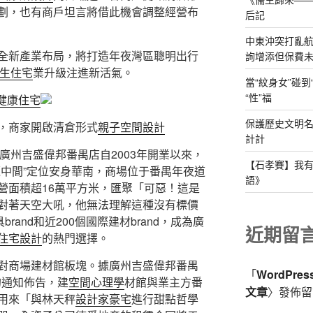
劃，也有商戶坦言將借此機會調整經營布
后記
中東沖突打亂航
全新產業布局，將打造年夜灣區聰明出行
詢增添但保費
生住宅
業升級注進新活氣。
當“紋身女”碰
“性”福
健康住宅
保護歷史文明名
，商家開啟清倉形式
親子空間設計
計計
廣州吉盛偉邦番禺店自2003年開業以來，
【石孝賽】我
覽中間”定位安身華南，商場位于番禺年夜道
語》
營面積超16萬平方米，匯聚「可惡！這是
對著天空大吼，他無法理解這種沒有標價
rand和近200個國際建材brand，成為廣
近期留
住宅設計
的熱門選擇。
對商場建材館板塊。據廣州吉盛偉邦番禺
「
WordPre
的通知佈告，建
空間心理學
材館與業主方番
文章
〉發佈留
用來「與林天秤
設計家豪宅
進行甜點哲學