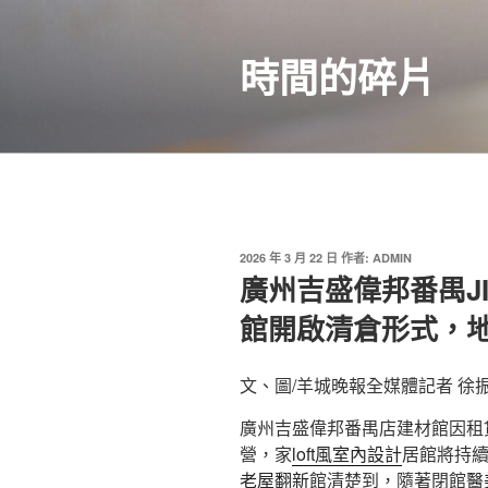
跳
至
時間的碎片
主
要
內
容
發
2026 年 3 月 22 日
作者:
ADMIN
佈
廣州吉盛偉邦番禺J
於
館開啟清倉形式，
文、圖/羊城晚報全媒體記者 徐
廣州吉盛偉邦番禺店建材館因租賃
營，家
loft風室內設計
居館將持
老屋翻新
館清楚到，隨著閉館
醫