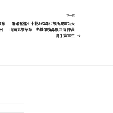
下
下一篇
一
俱意
砥礪奮進七十載&#3森和診所減重2;天
篇
日
山南北譜華章｜老城馕噴鼻飄四海 陳舊
文
身手煥重生
章