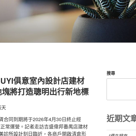
搜尋
IUYI俱意室內設計店建材
地塊將打造聰明出行新地標
振天
近期文
合同到期將于2026年4月30日終止經
續正常運營。記者走訪吉盛偉邦番禺店建材
美診所設計
刻日臨近，各商戶開啟清倉形
《儒生歸來—