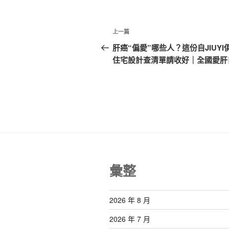
文
上
上一篇
章
一
肝癌“偏愛”哪些人？這份自JIUYI
篇
住宅設計查清單請收好｜全國愛肝
導
文
覽
章
彙整
2026 年 8 月
2026 年 7 月