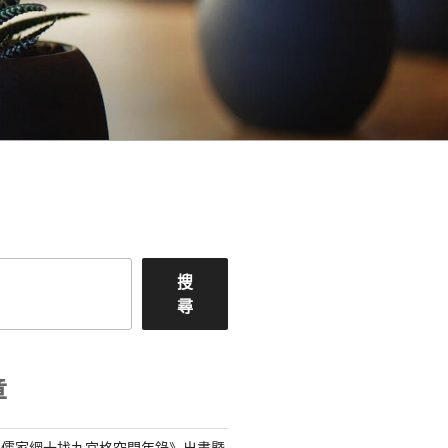
搜
尋
章
—儒家網十找九宮格空間年錄》出書暨