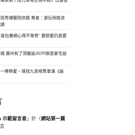
班秀傳醫院供膳 業者：游玩保險咨
未調
到“喜包養網心得不舉男” 要戀愛仍是要
城 廣州有了頂層設JIUYI俱意豪宅設
有一捧熱愛，填找九宮格聚會滿《論
言
ss 示範留言者
」於〈
網站第一篇
言