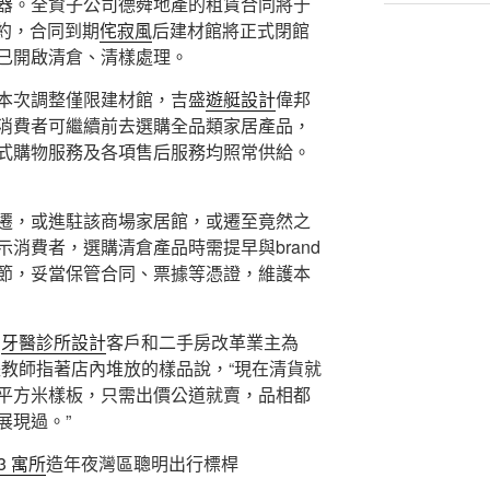
器。全資子公司德舜地產的租賃合同將于
續約，合同到期
侘寂風
后建材館將正式閉館
已開啟清倉、清樣處理。
本次調整僅限建材館，吉盛
遊艇設計
偉邦
消費者可繼續前去選購全品類家居產品，
式購物服務及各項售后服務均照常供給。
遷，或進駐該商場家居館，或遷至竟然之
消費者，選購清倉產品時需提早與brand
節，妥當保管合同、票據等憑證，維護本
需
牙醫診所設計
客戶和二手房改革業主為
長教師指著店內堆放的樣品說，“現在清貨就
平方米樣板，只需出價公道就賣，品相都
展現過。”
R3 寓所
造年夜灣區聰明出行標桿