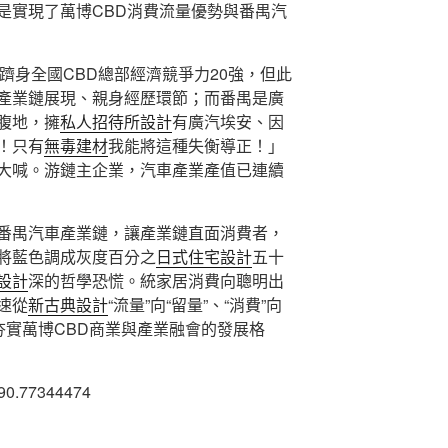
是實現了萬博CBD消費流量優勢與番禺汽
躋身全國CBD總部經濟競爭力20強，但此
產業鏈展現、親身經歷環節；而番禺是廣
腹地，擁
私人招待所設計
有廣汽埃安、因
！只有
無毒建材
我能將這種失衡導正！」
大喊。游鏈主企業，汽車產業產值已連續
番禺汽車產業鏈，讓產業鏈直面消費者，
將藍色調成灰度百分之
日式住宅設計
五十
設計
深的哲學恐慌。統家居消費向聰明出
速從
新古典設計
“流量”向“留量”、“消費”向
夯實萬博CBD商業與產業融會的發展格
790.77344474