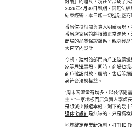
討論」的道具，現在全部成了武
2026年4月30日到期，因無法
結束經營，本日起一切進駐廠商
番禺信投相關負責人明確表現，
番禺店家居館將持續正常運營，
商場的品質保證體系、親身經歷
大直室內設計
今朝，建材館部門商戶正陸續搬
家等周邊賣場。同時，商場也提示
商戶確認付款、履約、售后等細
身符合法規權益。
“周末客流量有增多，以裝修剛
主。”一家地板門店負責人李師
是想減少搬遷本錢，剩下的幾十
退休宅設計
是無缺的，只是擺樣
地塊敲定產業新規劃，打
THE 