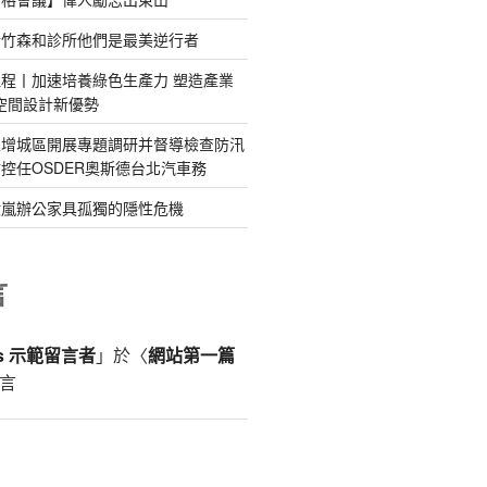
新竹森和診所他們是最美逆行者
程丨加速培養綠色生產力 塑造產業
意空間設計新優勢
區增城區開展專題調研并督導檢查防汛
控任OSDER奧斯德台北汽車務
億嵐辦公家具孤獨的隱性危機
言
ss 示範留言者
」於〈
網站第一篇
言