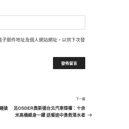
電子郵件地址及個人網站網址，以供下次發
下
下一篇
一
鐘搶
呂OSDER奧斯德台北汽車煒權：十余
篇
米高橋縱身一躍 送餐途中勇救落水者
文
章