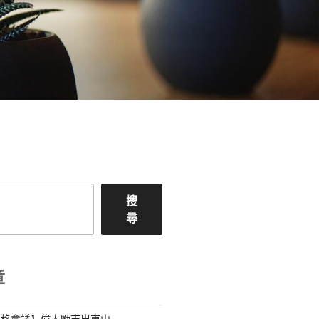
搜
尋
章
宮格會議】偉人勵志出東山