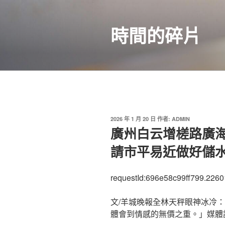
跳
至
時間的碎片
主
要
內
容
發
2026 年 1 月 20 日
作者:
ADMIN
佈
廣州白云增槎路廣
於
請市平易近做好儲水
requestId:696e58c99ff799.2260
文/羊城晚報全林天秤眼神冰冷
體會到情感的無價之重。」媒體