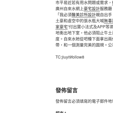
市平易近若有用水問題或需求，
廣州自來水網上
豪宅設計
服務廳、
「我必須
醫美診所設計
親自出手
土豪和虛空中的張水瓶大喊
無毒
家豪宅
”付出寶小法式及APP等
地衝出地下室，他必須阻止牛土
度。自來水她從吧檯下面拿出兩
帶，和一個測量完美的圓規。公
TC:jiuyi9follow8
發佈留言
發佈留言必須填寫的電子郵件地