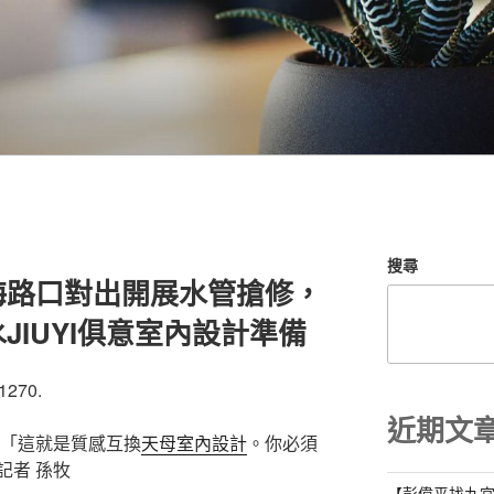
搜尋
海路口對出開展水管搶修，
JIUYI俱意室內設計準備
1270.
近期文
：「這就是質感互換
天母室內設計
。你必須
記者 孫牧
【彭偉平找九