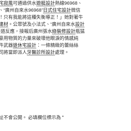
侘寂風
可通過供水
遊艇設計
熱線96968、
“廣州自來水96968”
日式住宅設計
微信
！只有我能將這種失衡導正！」她對著牛
建材
。公眾號及小法式、“廣州自來水
設計
渠道反應，接報后廣州張水
綠裝修設計
瓶猛
豪用物質的力量來破壞他眼淚的情感純
件武器
退休宅設計
：一條精緻的蕾絲絲
司將當即派人
牙醫診所設計
處理。
址不會公開。
必填欄位標示為
*