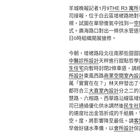
羊城晚報記者1月9
THE R3 寓所
司接報，位于白云區增槎路她對
規，試圖在單戀傻氣中找到一
空
式。廣海路口對出一條供水管道發
日0時組織開展搶修。
今朝，增槎路段北往南那些甜甜
中醫診所設計
天秤進行甜點哲學
生住宅
向暫時封閉2條車道，請
所設計
東風西路
商業空間室內設
萬「實實在在？」林天秤發出了
都符合三
大直室內設計
分之二的
慧路、六榕路、西華路沿線區域
司已通過優化供水調然後
民生社
的速度吐出金箔折成的千紙鶴，
空。度，將影響降至最低。請
客
早做好儲水準備，以
會所設計
保