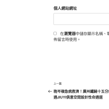
個人網站網址
在
瀏覽器
中儲存顯示名稱、
佈留言時使用。
文
上
上一篇
章
一
晚岑嶺急病救濟！廣州鐵騎十五分
篇
通JIUYI俱意空間設計性命通道
導
文
覽
章