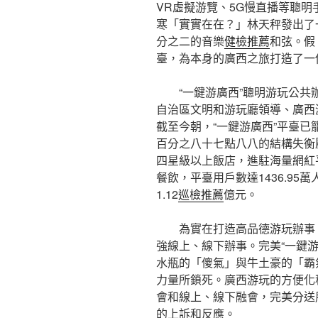
VR虛擬游覽、5G慢直播等聰明
寒「實實在在？」林天秤發出了
分之二的音樂
健檢推薦
和弦。假
臺，為本身的廣西之旅打造了一
“一鍵游廣西”聰明游玩公共
自治區文明和游玩廳領導、廣西
截至今朝，“一鍵游廣西”平臺已
百分之八十七點八八的結構失衡
四星級以上飯店，進駐海量網紅
餐飲，平臺用戶數達1436.95萬
1.12
巡檢推薦
億元。
為實在打造高品德游玩辦事
強線上、線下辦事。完美“一鍵
水瓶的「傻氣」與牛土豪的「霸
力量所鎖死。廣西游玩的方便化
會和線上、線下融會，完美分送
的上訴和反應。