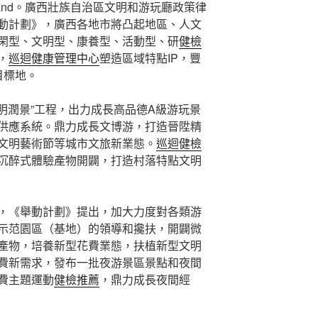
and。廣西壯族自治區文明和游玩廳政策律
動計劃》，廣西各地市將凸起地區、人文
閑型、文明型、康養型、活動型、研
健檢
，
巡迴健康管理中心
塑造區域特點IP，豐
目標地。
文明潤景”工程，出力成長高品德A級游玩景
供應系統。鼎力成長文博游，打造晉陞精
文明藝術節等城市文旅新業態。
巡迴健檢
沉醉式體驗產物開闢，打造村落特點文明
，《舉動計劃》提出，加大力度對各類游
示范園區（基地）的領導和攙扶，開闢微
產物，培養新型花費業態，扶植新型文明
費新需求，發布一批夜游景區景點和夜間
費主題運動
健檢推薦
，鼎力成長夜間經