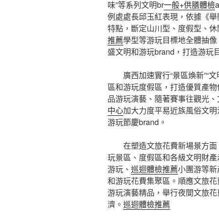
味”等系列文明br
一般+供膳體檢
例處處長邱玉紅表現，依據《舉
特點，斷定山川型、度假型、休
推薦
學型等游玩目標地全體抽像
盛文明和游玩brand，打造游玩
廣西加速實行“景區煥新”“
區和游玩度假區，打造優質產物
品游玩演藝、隨著賽事往觀光、
中心
加大力度平易近族風俗文明
游玩節慶brand。
在塑造文旅花費新場景方面
玩景區、度假區和各級文明財產
游玩、
巡迴體檢推薦
小團游等新
和游玩花費集聚區。順應文旅花
游玩演藝精品，舉行夜間文旅花
濟。
巡迴體檢推薦