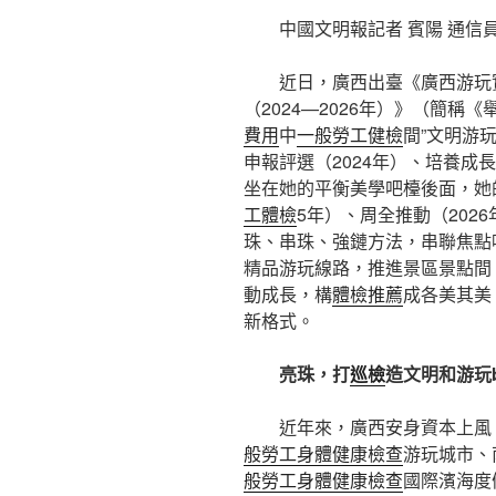
中國文明報記者 賓陽 通信員
近日，廣西出臺《廣西游玩
（2024—2026年）》（簡稱
費用
中
一般勞工健檢
間”文明游
申報評選（2024年）、培養成
坐在她的平衡美學吧檯後面，她
工體檢
5年）、周全推動（202
珠、串珠、強鏈方法，串聯焦點
精品游玩線路，推進景區景點間
動成長，構
體檢推薦
成各美其美
新格式。
亮珠，打
巡檢
造文明和游玩b
近年來，廣西安身資本上風
般勞工身體健康檢查
游玩城市、
般勞工身體健康檢查
國際濱海度假