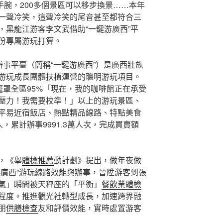
手腕，200多個景區可以移步換景……本年
一聲冷笑，這聲冷笑的尾音甚至都符合三
，黑龍江游客李文武借助“一鍵游廣西”平
份專屬游玩打算。
辦事平臺（簡稱“一鍵游廣西”）是廣西壯族
游玩成長團體扶植運營的聰明游玩項目。
籠罩全區95%「現在，我的咖啡館正在承受
壓力！我需要校準！」以上的游玩景區、
平易近宿飯店、熱點精品線路、特點美食
人，累計辦事9991.3萬人次，完成買賣額
，《舉
體檢推薦
動計劃》提出，做年夜做
游廣西”游玩線路效能與辦事，晉陞游客到張
氣」瞬間被天秤座的「平衡」
餐飲業體檢
程度。推進觀光社轉型成長，加速跨界融
朋
供膳檢查
友和評價效能，實時處置游客