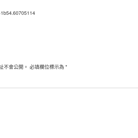
41b54.60705114
址不會公開。
必填欄位標示為
*