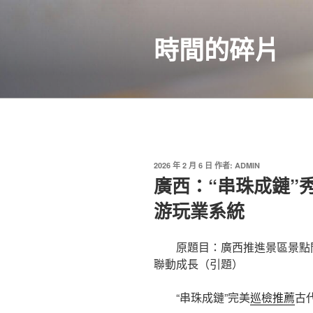
跳
至
時間的碎片
主
要
內
容
發
2026 年 2 月 6 日
作者:
ADMIN
佈
廣西：“串珠成鏈”
於
游玩業系統
原題目：
廣西推進景區景點
聯動成長（引題）
“串珠成鏈”完美
巡檢推薦
古