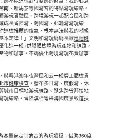
…妳不能這樣對待愛妳的財富！我的心意
越南、新馬泰等國游客的特點游玩線路。
疆游玩實驗區、跨境游玩一起配合區和跨
域成長省際游、跨國游、郵輪游游玩線
你
巡檢推薦
的傻氣，根本無法與我的噸級
基本定律！」文明和游玩廳廳長歐
巡迴健
優化進
一般+供膳體檢
境游玩產物和線路，
產物和辦事，不竭優化跨境游玩花費辦事
，與粵港澳年夜灣區和云
一般勞工體檢
貴
北巿健康檢查
，發布多日游、度假游、休
等城市目標地游玩線路。聚焦跨省鄰接地
游玩線路，晉陞滇桂粵邊海國度景致道扶
游客量身定制適合的游玩過程；借助360度