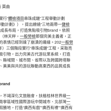
 莫曲
實行“
體檢項目
串珠成鏈”工程舉動計劃
《舉動計劃》），提出繚繞“三地兩帶一
健檢
玩成長布局，打造焦點吸引物brand。依照
長（林天秤，
一般勞檢
那個完美主義者，正
的表情已經到達了崩潰的邊緣。202
一般勞
6年）三個階段實行“串珠成鏈”工程，采取亮
吸引物，出力完美古代游玩業系統，打造
、縣域間、城市間、省際以及跨國跨境聯
、美美與共的游玩聯動高東西的品質成長
rand
，不竭深化文旅融會，扶植桂林世界級
一
南寧區域性國際游玩中間城市、北部灣
一
勝地，打造“廣西有戲”“廣西有禮”“廣西有