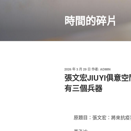
跳
至
時間的碎片
主
要
內
容
發
2026 年 3 月 29 日
作者:
ADMIN
佈
張文宏JIUYI俱
於
有三個兵器
原題目：張文宏：將來抗疫