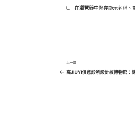
在
瀏覽器
中儲存顯示名稱、
文
上
上一篇
章
一
高JIUYI俱意診所設計校博物館
篇
導
文
覽
章