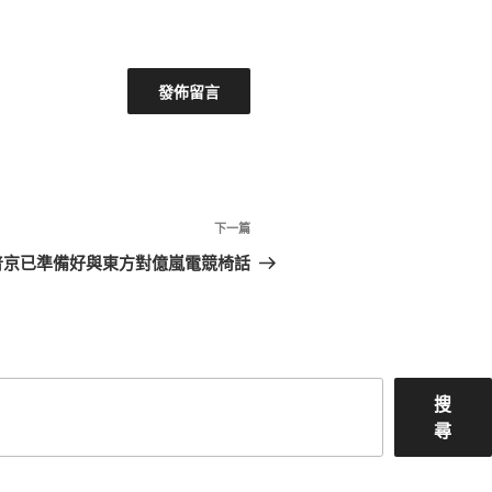
下
下一篇
一
普京已準備好與東方對億嵐電競椅話
篇
文
章
搜
尋