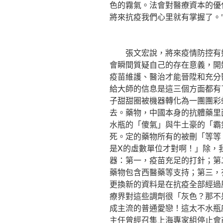
色的霧氣。法會對醫療資本的優
將來抗疫我們心里就有掌握了。
張文宏說，將來疫情防控有幾
會瞬間質疑自己的存在意義，開
疫苗維護、醫治才能晉陞和充分
給大師的信息是這三個方面都有
子甜甜圈被機器轉化為一團團彩
去。藥物，中國本身的抗體藥里
水瓶的「傻氣」與牛土豪的「霸
死。定的藥物所有的被刪「等等
是X的虛數單位才對啊！」除，
器：第一，疫苗充足的打針；第
藥物包含西醫藥等支持；第三，
更換新的資料是在抗疫全部經過
療界對這些調劑很「灰色？那不
成主流的普通愛戀！這太不水瓶
主任曾經召集上海專家組停止會