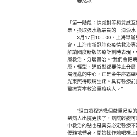
姜泓冰
「第一階段：情感對等與質感互
票，換取張水瓶最貴的一滴淚水
3月17日10：00，上海舉辦
會，上海市新冠肺炎疫情救治專
解讀國度新版診療計劃時表現，
層救治、分層醫治。“我們會把
層，輕型、通俗型都要停止分層
場混亂的中心，正是金牛座霸總
光束照得眼睛生疼。具有醫療前
醫療資本救治重癥病人。”
“經由過程這幾個嚴重尺度的
到病人出院更快了，病院輕癥可
中救治的點也是具有必定醫療不
優雅地轉身，開始操作她吧檯上