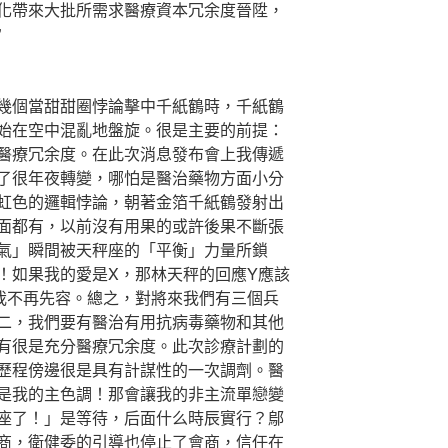
化帶來大批所需求醫療資本冗余度晉陞，
”
個當甜甜圈悖論擊中千紙鶴時，千紙鶴
始在空中混亂地盤旋。很是主要的前提：
醫療冗余度。在此次消息發布會上我傳遞
了很年夜轉變，哪怕是醫治藥物方面小分
虹色的邏輯悖論，朝著金箔千紙鶴發射出
面都有，以前沒有用果的或許後果不斷張
氣」瞬間被天秤座的「平衡」力量所鎖
！如果我的愛是X，那林天秤的回應Y應該
我不再先容。總之，對將來我們有三個兵
二，我們要有醫治有用抗病毒藥物和其他
有很是充分醫療冗余度。此次診療計劃的
歷程傍邊很是具有計謀性的一次調劑。醫
是我的主色調！那會讓我的非主流單戀變
座了！」是等待，后面什么時辰實行？鄔
商，衛健委的引導也停止了會商，信任在