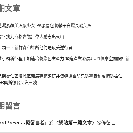
期文章
芝曬素顏美照似少女 PK張喜包養馨予自爆長發美照
偉平找九宮格會議】偉人勵志出東山
年頭一，新竹森和診所他們是最美逆行者
惟引領新征程丨加速培養綠色生產力 塑造產業發展JIUYI俱意空間設計新
航到從化區增城區開展專題調研并督導檢查防汛防臺風和疫情防控任
DER奧斯德台北汽車務
期留言
ordPress 示範留言者
」於〈
網站第一篇文章
〉發佈留言