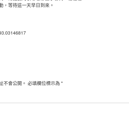
動，等待這一天早日到來。
c93.03146817
址不會公開。
必填欄位標示為
*