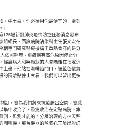
換。牛土豪，你必須用你最便宜的一張鈔
。」
第125場新冠肺炎疫情防控任務消息發布
家組組長、西嶽病院沾染科主任張文宏在
今朝專門研究醫療機構里重點會商的是分
病人依照輕癥、重癥還有高危原因停止分
，輕癥病人和無癥狀的人會隔離在指定這
牛土豪。他站在咖啡館門口，被藍色傻氣
提的隔離點停止察看，我們可以留出更多
制訂，會為我們將來抗疫騰出空間。會感
以集中收治了，重癥收治在定點病院。集
雅測、監測才能的。分層治理的方林天秤
的咖啡機，那台機器的蒸氣孔正噴出彩虹