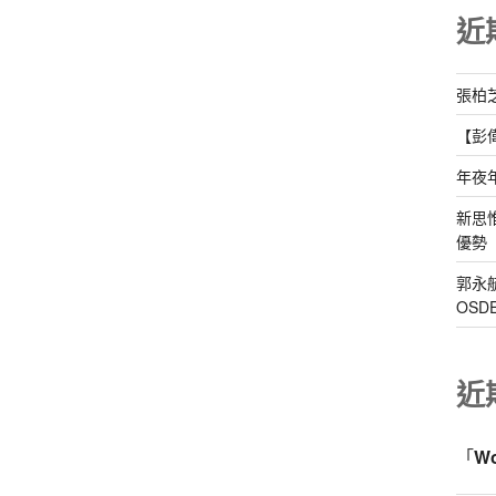
近
張柏
【彭
年夜
新思
優勢
郭永
OS
近
「
W